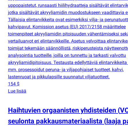
uppopaistetut, runsaasti hiilihydraatteja sisältävät elintarvik
jotka sisältävät akryyliamidin muodostukseen vaadittavia es
Tällaisia elintarvikkeita ovat esimerkiksi vilja- ja perunatuot
kahvipavut. Komission asetus
(
EU) 2017/2158 määrittelee
toimenpiteet akryyliamidin pitoisuuden vähentämiseksi sek
vertailuarvot eri elintarvikkeille. Asetus velvoittaa elintarvik
toimijat tekemään säännöllistä, riskiperusteista näytteenott
analysointia tuotteille, joilla on tunnettu ja tarkasti valvottu
akryyliamidipitoisuus. Testausta edellyttäviä elintarvikkeita
mm. prosessoidut peruna- ja viljapohjaiset tuotteet, kahvi,
lastenruoat ja pikkulapsille suunnatut viljatuotteet.
154 $
Lue lisää
Haihtuvien orgaanisten yhdisteiden
(
V
seulonta pakkausmateriaalista
(
laaja p