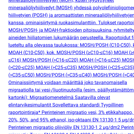
Mineraaliöljyhiilivetyjen
(
MOH), kuten tyydyttyneet
mineraaliöljyhiilivedyt
(
MOSH) yhdessä polyolefiinioligomee
hiilivetyjen
(
POSH) ja aromaattisten mineraaliöljyhiilivetyje
kanssa, ominaisiirtymä ruokasimulanttiin. Tulokset raporto
MOSH/POSH- ja MOAH-fraktioiden pitoisuuksina, ryhmitelt
aineiden hiiliatomien lukumäärän perusteella. Raportoidut f
lueteltu alla olevassa taulukossa: MOSH/POSH
(
C10-C50), 
MOAH
(
C10-C50), kok. MOSH/POSH
(
≥C10-≤C16) MOAH
(
≥
≤C16) MOSH/POSH
(
>C16-≤C20) MOAH
(
>C16-≤C25) MO
(
>C20-≤C25) MOAH
(
>C25-≤C35) MOSH/POSH
(
>C25-≤C35
(
>C35-≤C50) MOSH/POSH
(
>C35-≤C40) MOSH/POSH
(
>C4
Ominaissiirtymä voidaan määrittää joko tavanomaisella
migraatiolla tai vesi-/liuotinuutoilla
(
esim. päällystämättö
kartonki): Migraatiomenetelmä Saatavilla olevat
elintarvikesimulantit Sovellettava standardi Tyypillinen
raportointiraja* Perinteinen migraatio vesi, 3% etikkahappo,
20%, 50%, and 95% ethanol, iso-oktaani EN 13130-1 5 µg/
Perinteinen migraatio oliiviöljy EN 13130-1 2 µg/dm2 Perin