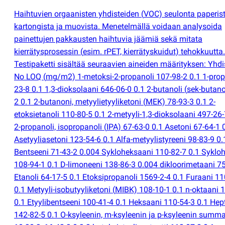
Haihtuvien orgaanisten yhdisteiden
(
VOC) seulonta paperist
kartongista ja muovista. Menetelmällä voidaan analysoida
painettujen pakkausten haihtuvia jäämiä sekä mitata
kierrätysprosessin
(
esim. rPET, kierrätyskuidut) tehokkuutta.
Testipaketti sisältää seuraavien aineiden määrityksen: Yhd
No LOQ
(
mg/m2) 1-metoksi-2-propanoli 107-98-2 0.1 1-prop
23-8 0.1 1,3-dioksolaani 646-06-0 0.1 2-butanoli
(
sek-butano
2 0.1 2-butanoni, metyylietyyliketoni
(
MEK) 78-93-3 0.1 2-
etoksietanoli 110-80-5 0.1 2-metyyli-1,3-dioksolaani 497-26
2-propanoli, isopropanoli
(
IPA) 67-63-0 0.1 Asetoni 67-64-1 
Asetyyliasetoni 123-54-6 0.1 Alfa-metyylistyreeni 98-83-9 0.
Bentseeni 71-43-2 0.004 Sykloheksaani 110-82-7 0.1 Syklo
108-94-1 0.1 D-limoneeni 138-86-3 0.004 dikloorimetaani 75
Etanoli 64-17-5 0.1 Etoksipropanoli 1569-2-4 0.1 Furaani 11
0.1 Metyyli-isobutyyliketoni
(
MIBK) 108-10-1 0.1 n-oktaani 
0.1 Etyylibentseeni 100-41-4 0.1 Heksaani 110-54-3 0.1 Hep
142-82-5 0.1 O-ksyleenin, m-ksyleenin ja p-ksyleenin summa