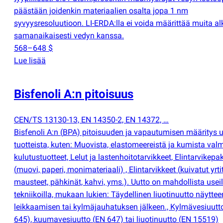
päästään joidenkin materiaalien osalta jopa 1 nm
syvyysresoluutioon. LI-ERDA:lla ei voida määrittää muita al
samanaikaisesti vedyn kanssa.
568–648 $
Lue lisää
Bisfenoli A:n pitoisuus
CEN/TS 13130-13, EN 14350-2, EN 14372, …
Bisfenoli A:n
(
BPA) pitoisuuden ja vapautumisen määritys us
tuotteista, kuten: Muovista, elastomeereistä ja kumista valm
kulutustuotteet, Lelut ja lastenhoitotarvikkeet, Elintarvikep
(
muovi, paperi, monimateriaali) , Elintarvikkeet
(
kuivatut yrti
mausteet, pähkinät, kahvi, yms.). Uutto on mahdollista useill
tekniikoilla, mukaan lukien: Täydellinen liuotinuutto näyttee
leikkaamisen tai kylmäjauhatuksen jälkeen., Kylmävesiuut
645), kuumavesiuutto
(
EN 647) tai liuotinuutto
(
EN 15519)