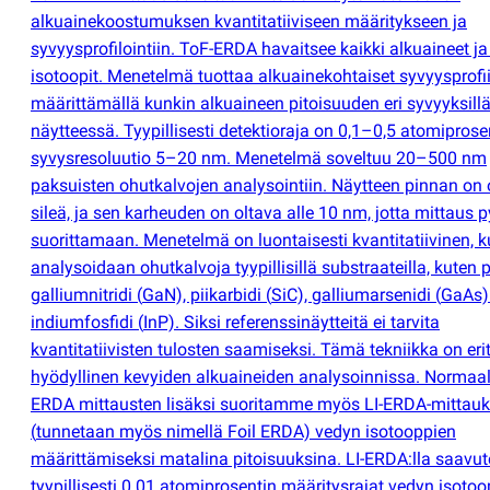
alkuainekoostumuksen kvantitatiiviseen määritykseen ja
syvyysprofilointiin. ToF-ERDA havaitsee kaikki alkuaineet ja
isotoopit. Menetelmä tuottaa alkuainekohtaiset syvyysprofiil
määrittämällä kunkin alkuaineen pitoisuuden eri syvyyksill
näytteessä. Tyypillisesti detektioraja on 0,1–0,5 atomiprosen
syvysresoluutio 5–20 nm. Menetelmä soveltuu 20–500 nm
paksuisten ohutkalvojen analysointiin. Näytteen pinnan on 
sileä, ja sen karheuden on oltava alle 10 nm, jotta mittaus 
suorittamaan. Menetelmä on luontaisesti kvantitatiivinen, 
analysoidaan ohutkalvoja tyypillisillä substraateilla, kuten p
galliumnitridi
(
GaN), piikarbidi
(
SiC), galliumarsenidi
(
GaAs) 
indiumfosfidi
(
InP). Siksi referenssinäytteitä ei tarvita
kvantitatiivisten tulosten saamiseksi. Tämä tekniikka on eri
hyödyllinen kevyiden alkuaineiden analysoinnissa. Normaa
ERDA mittausten lisäksi suoritamme myös LI-ERDA-mittauk
(
tunnetaan myös nimellä Foil ERDA) vedyn isotooppien
määrittämiseksi matalina pitoisuuksina. LI-ERDA:lla saavu
tyypillisesti 0.01 atomiprosentin määritysrajat vedyn isotoop