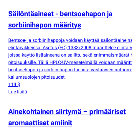
Säilöntäaineet - bentsoehapon ja
sorbiinihapon määritys
Bentsoe- ja sorbiinihappoja voidaan käyttää säilöntäainein
elintarvikkeissa. Asetus
(
EC) 1333/2008 määrittelee elintarv
joissa käyttö lisäaineena on sallittu sekä enimmäismäärät
pitoisuuksille. Tällä HPLC-UV-menetelmällä voidaan määrit
bentsoehapon ja sorbiinihapon tai niitä vastaavien natrium-
kaliumsuolojen pitoisuudet.
114 $
Lue lisää
Ainekohtainen siirtymä – primääriset
aromaattiset amiinit