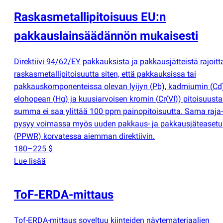
Raskasmetallipitoisuus EU:n
pakkauslainsäädännön mukaisesti
Direktiivi 94/62/EY pakkauksista ja pakkausjätteistä rajoitt
raskasmetallipitoisuutta siten, että pakkauksissa tai
pakkauskomponenteissa olevan lyijyn
(
Pb), kadmiumin
(
Cd)
elohopean
(
Hg) ja kuusiarvoisen kromin
(
Cr
(
VI)) pitoisuust
summa ei saa ylittää 100 ppm painopitoisuutta. Sama raja
pysyy voimassa myös uuden pakkaus- ja pakkausjäteaset
(
PPWR) korvatessa aiemman direktiivin.
180–225 $
Lue lisää
ToF-ERDA-mittaus
Tof-ERDA-mittaus soveltuu kiinteiden näytemateriaalien