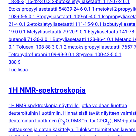
18-38-3; 16-42-3 0.3 2-butoksietyyliasetaatti 112-07-2 0.1
Etoksipropyyliasetaatti 54839-24-6 0.1 1-metoksi-2-propyyli
108-65-6 0.1 Propyyliasetaatti 109-60-4 0.1 Isopropyyliaseta
21-4 0.1 2-etoksietyyliasetaatti 111-15-9 0.1 Isobutyyliaseta
19-0 0.1 Metyyliasetaatti 79-20-9 0.1 Etyyliasetaatti 141-78-
butanoli 71-36-3 0.1 Butyyliasetaatti 123-86-4 0.1 Metanoli
0.1 Tolueeni 108-88-3 0.1 2-metoksipropyyliasetaatti 7657-7
Tetrahydrofuraani 109-99-9 0.1 Styreeni 100-42-5 0.1
388 $
Lue lisää
1H NMR-spektroskopia
1H NMR spektroskopia näytteille, jotka voidaan liuottaa
deuteroituihin liuottimiin. Hinnat sisältävät näytteen valmis
deuteroidun liuottimen
(
D
O, DMSO-d tai CDCl
), NMR-putk
2
3
mittauksen ja datan käsittelyn. Tulokset toimitetaan kuva