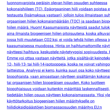
luonnonvaroista peräisin olevan hiilen osuuden suhteessa
kokonaishiileen
(
TC). Epäorgaaninen hiili voidaan poistaa 
testausta
(
lisämaksua vastaan), jolloin tulos ilmaistaan su
orgaanisen hiilen kokonaismäärään
(
TOC) ja saadaan biop
hiilen määrä. Huom! Kaasumaisista näytteistä saadut tulok
aina ilmaista biogeenisen hiilen pitoisuutena, koska alkuvai
jossa hiili muutetaan CO2:ksi, ei voida tehdä hiilen ollessa j
kaasumaisessa muodossa. Hinta on haihtumattomille näytte
näytteesi haihtuva, keskustele näytetyyppisi sopivuudesta.
Emme voi ottaa vastaan näytteitä, jotka sisältävät keinotekoi
12-, hiili-13- tai hiili-14-isotooppeja, koska ne voivat vahingo
laitteistoa. Analyysi ei kerro, kuinka suuri osa koko näyttee
biopohjaista, vaan ainoastaan näytteen sisältämän kokonai
tai orgaanisen hiilen bioperäisen osuuden. Koko tuotteen
biopohjaisuus voidaan kuitenkin määrittää laskennallisesti,
tiedetään hiilen osuus näytteen kokonaismassasta. Yksi yl
käyttötarkoitus biogeenisen hiilen määritykselle on
hiilidioksidipäästöjen biomassaosuuden määritys EU:n