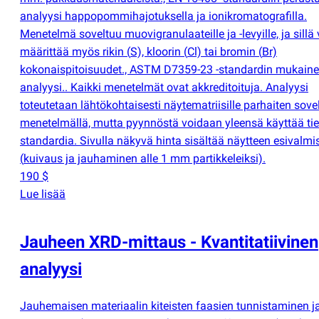
analyysi happopommihajotuksella ja ionikromatografilla.
Menetelmä soveltuu muovigranulaateille ja -levyille, ja sillä
määrittää myös rikin
(
S), kloorin
(
Cl) tai bromin
(
Br)
kokonaispitoisuudet., ASTM D7359-23 -standardin mukaine
analyysi.. Kaikki menetelmät ovat akkreditoituja. Analyysi
toteutetaan lähtökohtaisesti näytematriisille parhaiten sove
menetelmällä, mutta pyynnöstä voidaan yleensä käyttää tie
standardia. Sivulla näkyvä hinta sisältää näytteen esivalmi
(
kuivaus ja jauhaminen alle 1 mm partikkeleiksi).
190 $
Lue lisää
Jauheen XRD-mittaus - Kvantitatiivinen
analyysi
Jauhemaisen materiaalin kiteisten faasien tunnistaminen j