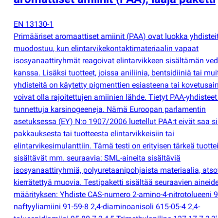
EN 13130-1
Primääriset aromaattiset amiinit
(
PAA) ovat luokka yhdisteit
muodostuu, kun elintarvikekontaktimateriaalin vapaat
isosyanaattiryhmät reagoivat elintarvikkeen sisältämän ve
kanssa. Lisäksi tuotteet, joissa aniliinia, bentsidiiniä tai mu
yhdisteitä on käytetty pigmenttien esiasteena tai kovetusain
voivat olla rajoitettujen amiinien lähde. Tietyt PAA-yhdisteet
tunnettuja karsinogeeneja. Nämä Euroopan parlamentin
asetuksessa
(
EY) N:o 1907/2006 luetellut PAA:t eivät saa si
pakkauksesta tai tuotteesta elintarvikkeisiin tai
elintarvikesimulanttiin. Tämä testi on erityisen tärkeä tuotteil
sisältävät mm. seuraavia: SML-aineita sisältäviä
isosyanaattiryhmiä, polyuretaanipohjaista materiaalia, atso
kierrätettyä muovia. Testipaketti sisältää seuraavien aineid
määrityksen: Yhdiste CAS-numero 2-amino-4-nitrotolueeni 9
naftyyliamiini 91-59-8 2,4-diaminoanisoli 615-05-4 2,4-