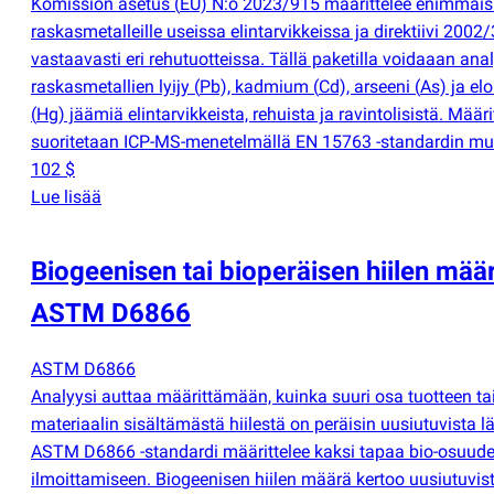
Komission asetus
(
EU) N:o 2023/915 määrittelee enimmäi
raskasmetalleille useissa elintarvikkeissa ja direktiivi 2002
vastaavasti eri rehutuotteissa. Tällä paketilla voidaaan ana
raskasmetallien lyijy
(
Pb), kadmium
(
Cd), arseeni
(
As) ja el
(
Hg) jäämiä elintarvikkeista, rehuista ja ravintolisistä. Määri
suoritetaan ICP-MS-menetelmällä EN 15763 -standardin muk
102 $
Lue lisää
Biogeenisen tai bioperäisen hiilen määr
ASTM D6866
ASTM D6866
Analyysi auttaa määrittämään, kuinka suuri osa tuotteen ta
materiaalin sisältämästä hiilestä on peräisin uusiutuvista lä
ASTM D6866 -standardi määrittelee kaksi tapaa bio-osuud
ilmoittamiseen. Biogeenisen hiilen määrä kertoo uusiutuvis