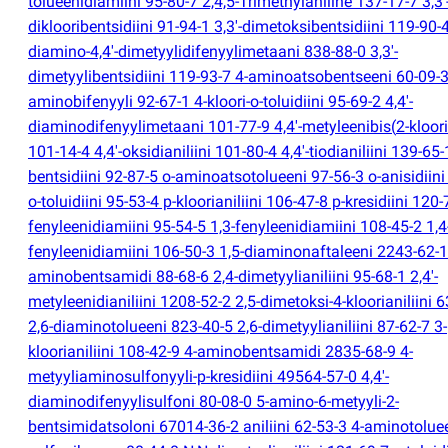
tolueenidiamiini 95-80-7 2,4,5-Trimethylaniline 137-17-7 3,3'
diklooribentsidiini 91-94-1 3,3'-dimetoksibentsidiini 119-90-4
diamino-4,4'-dimetyylidifenyylimetaani 838-88-0 3,3'-
dimetyylibentsidiini 119-93-7 4-aminoatsobentseeni 60-09-3
aminobifenyyli 92-67-1 4-kloori-o-toluidiini 95-69-2 4,4'-
diaminodifenyylimetaani 101-77-9 4,4'-metyleenibis
(
2-kloori
101-14-4 4,4'-oksidianiliini 101-80-4 4,4'-tiodianiliini 139-65-
bentsidiini 92-87-5 o-aminoatsotolueeni 97-56-3 o-anisidiini
o-toluidiini 95-53-4 p-kloorianiliini 106-47-8 p-kresidiini 120-
fenyleenidiamiini 95-54-5 1,3-fenyleenidiamiini 108-45-2 1,4
fenyleenidiamiini 106-50-3 1,5-diaminonaftaleeni 2243-62-1
aminobentsamidi 88-68-6 2,4-dimetyylianiliini 95-68-1 2,4'-
metyleenidianiliini 1208-52-2 2,5-dimetoksi-4-kloorianiliini 
2,6-diaminotolueeni 823-40-5 2,6-dimetyylianiliini 87-62-7 3-
kloorianiliini 108-42-9 4-aminobentsamidi 2835-68-9 4-
metyyliaminosulfonyyli-p-kresidiini 49564-57-0 4,4'-
diaminodifenyylisulfoni 80-08-0 5-amino-6-metyyli-2-
bentsimidatsoloni 67014-36-2 aniliini 62-53-3 4-aminotoluee