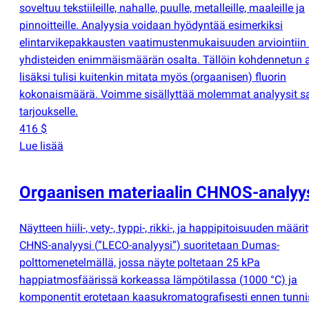
soveltuu tekstiileille, nahalle, puulle, metalleille, maaleille ja
pinnoitteille. Analyysia voidaan hyödyntää esimerkiksi
elintarvikepakkausten vaatimustenmukaisuuden arviointiin
yhdisteiden enimmäismäärän osalta. Tällöin kohdennetun 
lisäksi tulisi kuitenkin mitata myös
(
orgaanisen) fluorin
kokonaismäärä. Voimme sisällyttää molemmat analyysit s
tarjoukselle.
416 $
Lue lisää
Orgaanisen materiaalin CHNOS-analyy
Näytteen hiili-, vety-, typpi-, rikki-, ja happipitoisuuden määrit
CHNS-analyysi
(
”LECO-analyysi”) suoritetaan Dumas-
polttomenetelmällä, jossa näyte poltetaan 25 kPa
happiatmosfäärissä korkeassa lämpötilassa
(
1000 °C) ja
komponentit erotetaan kaasukromatografisesti ennen tunni