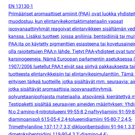
EN 13130-1
Primääriset aromaattiset amiinit
(
PAA) ovat luokka yhdisteit
muodostuu, kun elintarvikekontaktimateriaalin vapaat
isosyanaattiryhmät reagoivat elintarvikkeen sisältämän ve
kanssa. Lisäksi tuotteet, joissa aniliinia, bentsidiiniä tai mui
PAA:ita on käytetty pigmenttien esiasteena tai kovetusainei
olla rajoitettujen PAA:n lähde. Tietyt PAA-yhdisteet ovat tun
karsinogeeneja. Nämä Euroopan parlamentin asetuksessa
(
1907/2006 luetellut PAA:t eivät saa siirtyä pakkauksesta tai
tuotteesta elintarvikkeisiin tai elintarvikesimulanttiin. Tämä 
erityisen tärkeä tuotteille, jotka sisältävät mm. seuraavia: ai
jotka sisältävät aromaattisia isosyanaattiryhmiä,
polyuretaanipohjaista materiaalia, atsovärejä, kierrätettyä 
Testipaketti sisältää seuraavien aineiden määrityksen: Yhd
N:o 2-amino-4-nitrotolueeni 99-55-8 2-naftyyliamiini 91-59-8
diaminoanisoli 615-05-4 2,4-tolueenidiamiini 95-80-7 2,4,5-
Trimethylaniline 137-17-7 3,3'-diklooribentsidiini 91-94-1 3,3'
dimetoksibentsidiini 119-90-4 3,3'-diamino-4,4'-