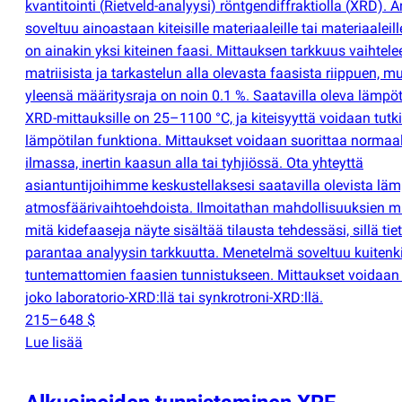
kvantitointi
(
Rietveld-analyysi) röntgendiffraktiolla
(
XRD). A
soveltuu ainoastaan kiteisille materiaaleille tai materiaaleille
on ainakin yksi kiteinen faasi. Mittauksen tarkkuus vaihtel
matriisista ja tarkastelun alla olevasta faasista riippuen, m
yleensä määritysraja on noin 0.1 %. Saatavilla oleva lämpöt
XRD-mittauksille on 25–1100 °C, ja kiteisyyttä voidaan tutk
lämpötilan funktiona. Mittaukset voidaan suorittaa normaa
ilmassa, inertin kaasun alla tai tyhjiössä. Ota yhteyttä
asiantuntijoihimme keskustellaksesi saatavilla olevista lämp
atmosfäärivaihtoehdoista. Ilmoitathan mahdollisuuksien 
mitä kidefaaseja näyte sisältää tilausta tehdessäsi, sillä tie
parantaa analyysin tarkkuutta. Menetelmä soveltuu kuiten
tuntemattomien faasien tunnistukseen. Mittaukset voidaan 
joko laboratorio-XRD:llä tai synkrotroni-XRD:llä.
215–648 $
Lue lisää