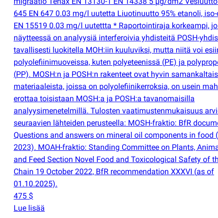
migraatio Tenax EN 13130-1 EN 14338 5 µg/dm2 Vesiuutto
645 EN 647 0.03 mg/l uutetta Liuotinuutto 95% etanoli, iso
EN 15519 0.03 mg/l uutettta * Raportointiraja korkeampi, jo
näytteessä on analyysiä interferoivia yhdisteitä POSH-yhdist
tavallisesti luokitella MOH:iin kuuluviksi, mutta niitä voi esi
polyolefiinimuoveissa, kuten polyeteenissä
(
PE) ja polypro
(
PP). MOSH:n ja POSH:n rakenteet ovat hyvin samankaltais
materiaaleista, joissa on polyolefiinikerroksia, on usein ma
erottaa toisistaan MOSH:a ja POSH:a tavanomaisilla
analyysimenetelmillä. Tulosten vaatimustenmukaisuus arv
seuraavien lähteiden perusteella: MOSH-fraktio: BfR docum
Questions and answers on mineral oil components in food
(
2023). MOAH-fraktio: Standing Committee on Plants, Anima
and Feed Section Novel Food and Toxicological Safety of t
Chain 19 October 2022, BfR recommendation XXXVI
(
as of
01.10.2025).
475 $
Lue lisää