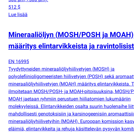
512 $
Lue lisää
Mineraaliöljyn
(
MOSH/POSH ja MOAH)
määritys elintarvikkeista ja ravintolisis
EN 16995
Tyydyttyneiden mineraaliöljyhiilivetyjen
(
MOSH) ja
polyolefiinioligomeeristen hiilivetyjen
(
POSH) sekä aromaatt
mineraaliöljyhiilivetyjen
(
MOAH) määritys elintarvikkeista. 
ilmoitetaan MOSH/POSH- ja MOAH-pitoisuuksina, MOSH/P
MOAH jaetaan ryhmiin perustuen hiiliatomien lukumääriin
molekyyleissä. Elintarvikkeiden osalta suurin huolenaihe liit
mahdollisesti genotoksisiin ja karsinogeenisiin aromaattisii
mineraaliöljyhiilivetyihin
(
MOAH). Euroopan komission kasv
eläimiä, elintarvikkeita ja rehuja käsittelevän pysyvän komi