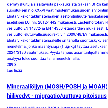
kierrätyskuituja sisältävistä pakkauksista Saksan BfR:n kan
suosituksen n:o XXXVI vaatimustenmukaisuuden arviointiin
Elintarvikekontaktimateriaalien asetonitriiliuute ranskalaise
asetuksen LOI nro 2012-1442 mukaisesti, Lastenhoitotarvik
vesiuutto EN 14372- ja EN 14350 -standardien mukaisesti, L
vesiuutto leluturvallisuusdirektiivin 2009/48/EY mukaisesti.
Elintarvikekontaktimateriaaleille on tarjolla suorituskykyise
menetelmä, jonka määritysraja
(
1 μg/kg) täyttää asetukse
2024/3190 vaatimukset. Pyydä tarjous asiantuntijoiltamme,
analyysi tulee suorittaa tällä menetelmällä.
289 $
Lue lisää
Mineraaliöljyn
(
MOSH/POSH ja MOAH)
hiilivedyt - migraatio/uuttuva pitoisuus