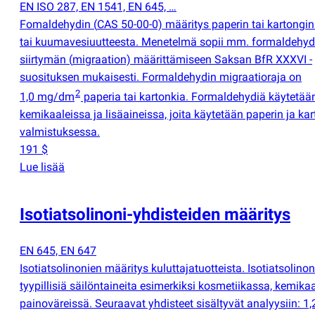
EN ISO 287, EN 1541, EN 645, …
Fomaldehydin
(
CAS 50-00-0) määritys paperin tai kartongin
tai kuumavesiuutteesta. Menetelmä sopii mm. formaldehyd
siirtymän
(
migraation) määrittämiseen Saksan BfR XXXVI -
suosituksen mukaisesti. Formaldehydin migraatioraja on
2
1,0 mg/dm
paperia tai kartonkia. Formaldehydiä käytetää
kemikaaleissa ja lisäaineissa, joita käytetään paperin ja ka
valmistuksessa.
191 $
Lue lisää
Isotiatsolinoni-yhdisteiden määritys
EN 645, EN 647
Isotiatsolinonien määritys kuluttajatuotteista. Isotiatsolinon
tyypillisiä säilöntaineita esimerkiksi kosmetiikassa, kemikaa
painoväreissä. Seuraavat yhdisteet sisältyvät analyysiin: 1,