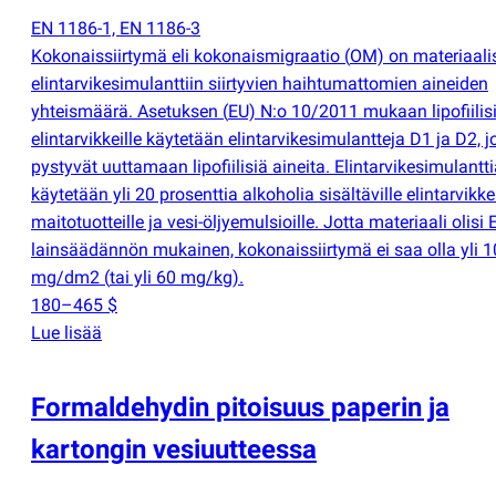
EN 1186-1, EN 1186-3
Kokonaissiirtymä eli kokonaismigraatio
(
OM) on materiaali
elintarvikesimulanttiin siirtyvien haihtumattomien aineiden
yhteismäärä. Asetuksen
(
EU) N:o 10/2011 mukaan lipofiilisi
elintarvikkeille käytetään elintarvikesimulantteja D1 ja D2, j
pystyvät uuttamaan lipofiilisiä aineita. Elintarvikesimulantt
käytetään yli 20 prosenttia alkoholia sisältäville elintarvikkei
maitotuotteille ja vesi-öljyemulsioille. Jotta materiaali olisi 
lainsäädännön mukainen, kokonaissiirtymä ei saa olla yli 1
mg/dm2
(
tai yli 60 mg/kg).
180–465 $
Lue lisää
Formaldehydin pitoisuus paperin ja
kartongin vesiuutteessa