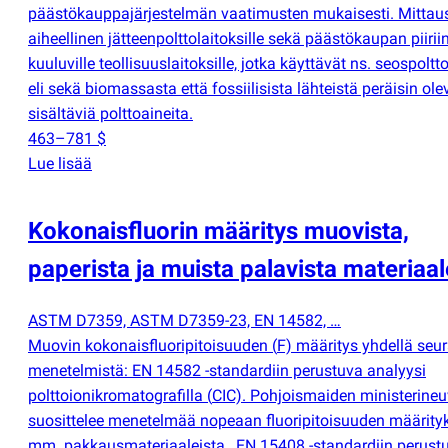
päästökauppajärjestelmän vaatimusten mukaisesti. Mittau
aiheellinen jätteenpolttolaitoksille sekä päästökaupan piirii
kuuluville teollisuuslaitoksille, jotka käyttävät ns. seospoltto
eli sekä biomassasta että fossiilisista lähteistä peräisin olev
sisältäviä polttoaineita.
463–781 $
Lue lisää
Kokonaisfluorin määritys muovista,
paperista ja muista palavista materiaal
ASTM D7359, ASTM D7359-23, EN 14582, …
Muovin kokonaisfluoripitoisuuden
(
F) määritys yhdellä seu
menetelmistä: EN 14582 -standardiin perustuva analyysi
polttoionikromatografilla
(
CIC). Pohjoismaiden ministerine
suosittelee menetelmää nopeaan fluoripitoisuuden määrity
mm. pakkausmateriaaleista., EN 15408 -standardiin perust