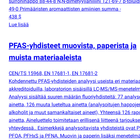
sulfonihappo 88-44-8 N,N-dimetyylianiliini 121-69-7 p-toluidi
49-0 Primääristen aromaattisten amiinien summa -
438 $
Lue lisää
PFAS-yhdisteet muovista, paperista ja
muista materiaaleista
CEN/TS 15968, EN 17681-1, EN 17681-2
Kohdennettu PFAS-yhdisteiden analyysi useista eri materiaa
akkreditoiduilla, laboratorion sisäisillä LC-MS/MS-menetelmi
Analyysi sisältää suuren määrän fluoriyhdisteitä: 77 analys
ainetta, 126 muuta lueteltua ainetta
(
analysoitujen happojen
alkoholit ja muut samankaltaiset aineet), Yhteensä 126 rap
ainetta, Aineluettelo toimitetaan erillisenä liitteenä tarjouks
yhteydessä.. Esimerkkejä analysoitavista yhdisteistä ovat 
PFOA, PFHxS ja PFNA. Muovin ja paperin lisäksi menetelm