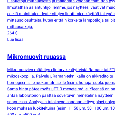
Lisätietoja mittauksesta ja raakadata voidaan toimittaa py
Ilmoitathan asiantuntijoillemme, jos näytteesi vaativat mui
edellä mainittujen deuteroitujen liuottimien käyttöä tai epäta
mittausolosuhteita, kuten erittäin korkeita lämpötiloja tai pi
mittausaikoja.
264 $
Lue lisää
Mikromuovit ruuassa
Mikromuovien määritys elintarvikenäytteistä Raman- tai FT
mikroskoopilla. Palvelu µRaman-tekniikalla on akkreditoitu
homogeenisille ruokamatriiseille
(
esim. hunaja, suola, juoma
Sama hinta pätee myös µFTIR-menetelmälle. Yleensä on pa
antaa laboratorion päättää soveltuvin menetelmä näytteen
saapuessa. Analyysin tuloksena saadaan erityyppiset polym
koon mukaan luokiteltuina
(
esim. 1–50 µm, 50–100 µm, 1
500 µm, >500 µm).