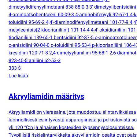
dimetyylidifenyylimetaani 838-88-0 3,3'-dimetyylibentsidiini
4-aminoatsobentseeni 60-09-3 4-aminobifenyyli 92-67-1 4-kl
toluidiini 95-69-2 4,4'-diaminodifenyylimetaani 101-77-9 4,4'
metyleenibis
(
2-kloorianiliini) 101-14-4 4,4'-oksidianiliini 101
tiodianiliini 139-65-1 bentsidiini 92-87-5 o-aminoatsotoluee
o-anisidiini 90-04-0 o-toluidiini 95-53-4 p-kloorianiliini 106-4
kresidiini 120-71-8 2,4-dimetyylianiliini 95-68-1 2,6-diamino
823-40-5 aniliini 62-53-3
383 $
Lue lisää
Akryyliamidin määritys
Akryyliamidi on vierasaine, jota muodostuu elintarvikkeissa
luonnollisesti esiintyvästä asparagiinista ja pelkistävistä so
yli 120 °C:n ja alhaisen kosteuden kypsennysolosuhteissa.
Tyypillisiä riskielintarvikkeita akryyliamidin osalta ovat pais