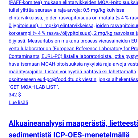
(
PAFF-komitea) mukaan elintarvikkeiden MOAH-pitoisuuksie
tulisi ylittää seuraavia raja-arvoja: 0,5 mg/kg kuivissa
elintarvikkeissa, joiden rasvapitoisuus on matala
(
≤ 4 % ras
öljypitoisuus), 1 mg/kg elintarvikkeissa, joiden rasvapitois
korkeampi
(
> 4 % rasva-/öljypitoisuus), 2 mg/kg rasvoissa j
öljyissä. Measurlabs on mukana prosessivierasaineiden EU
vertailulaboratorion
(
European Reference Laboratory for Pr
Contaminants, EURL-PC) listalla laboratorioista, jotka pysty
havaitsemaan MOAH-pitoisuuksia nykyisiä raja-arvoja vasta
määritysrajoilla. Listan voi pyytää nähtäväksi lähettämällä
osoitteeseen eurl-pc@food.dtu.dk viestin, jonka aihekentäs
"GET MOAH LAB LIST".
342 $
Lue lisää
Alkuaineanalyysi maaperästä, lietteestä
sedimentistä ICP-OES-menetelmällä