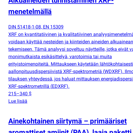
Alkuaineiden tunnistaminen XRF-
menetelmällä
DIN 51418-1-08, EN 15309
XRF on kvantitatiivinen ja kvalitatiivinen analyysimenetelmä
voidaan käyttää nesteiden ja kiinteiden aineiden alkuainea
tekemiseen. Tämä analyysi soveltuu näytteille, jotka eivät v
monimutkaista esikäsittelyä, varotoimia tai muita
erityistoimenpiteitä. Mittaukseen käytetään lähtökohtaisest
aallonpituusdispersiivistä XRF-spektrometriä
(
WDXRF). Ilmo
tilauksen yhteydessä, jos haluat mittauksen energiadispersii
XRF-spektrometrillä
(
EDXRF).
215–340 $
Lue lisää
Ainekohtainen siirtymä – primääriset
aromattiset amiinit
(
PAA), laaja paketti