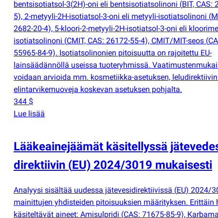
bentsisotiatsol-3
(
2H)-oni eli bentsisotiatsolinoni
(
BIT, CAS: 
5), 2-metyyli-2H-isotiatsol-3-oni eli metyyli-isotiatsolinoni
(
M
2682-20-4), 5-kloori-2-metyyli-2H-isotiatsol-3-oni eli kloorime
isotiatsolinoni
(
CMIT, CAS: 26172-55-4), CMIT/MIT-seos
(
CA
55965-84-9). Isotiatsolinonien pitoisuutta on rajoitettu EU-
lainsäädännöllä useissa tuoteryhmissä. Vaatimustenmukai
voidaan arvioida mm. kosmetiikka-asetuksen, leludirektiivin 
elintarvikemuoveja koskevan asetuksen pohjalta.
344 $
Lue lisää
Lääkeainejäämät käsitellyssä jätevede
direktiivin
(
EU) 2024/3019 mukaisesti
Analyysi sisältää uudessa jätevesidirektiivissä
(
EU) 2024/3
mainittujen yhdisteiden pitoisuuksien määrityksen. Erittäin 
käsiteltävät aineet: Amisulpridi
(
CAS: 71675-85-9), Karbama