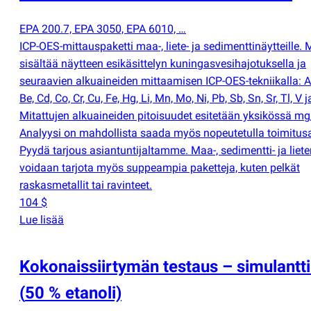
EPA 200.7, EPA 3050, EPA 6010, …
ICP-OES-mittauspaketti maa-, liete- ja sedimenttinäytteille. 
sisältää näytteen esikäsittelyn kuningasvesihajotuksella ja
seuraavien alkuaineiden mittaamisen ICP-OES-tekniikalla: Ag
Be, Cd, Co, Cr, Cu, Fe, Hg, Li, Mn, Mo, Ni, Pb, Sb, Sn, Sr, Tl, V j
Mitattujen alkuaineiden pitoisuudet esitetään yksikössä mg
Analyysi on mahdollista saada myös nopeutetulla toimitusa
Pyydä tarjous asiantuntijaltamme. Maa-, sedimentti- ja liete
voidaan tarjota myös suppeampia paketteja, kuten pelkät
raskasmetallit tai ravinteet.
104 $
Lue lisää
Kokonaissiirtymän testaus – simulantt
(
50 % etanoli)