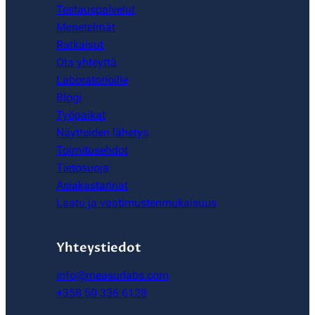
Testauspalvelut
Menetelmät
Ratkaisut
Ota yhteyttä
Laboratorioille
Blogi
Työpaikat
Näytteiden lähetys
Toimitusehdot
Tietosuoja
Asiakastarinat
Laatu ja vaatimustenmukaisuus
Yhteystiedot
info@measurlabs.com
+358 50 336 6128