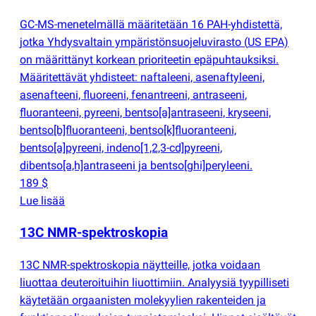
GC-MS-menetelmällä määritetään 16 PAH-yhdistettä,
jotka Yhdysvaltain ympäristönsuojeluvirasto
(
US EPA)
on määrittänyt korkean prioriteetin epäpuhtauksiksi.
Määritettävät yhdisteet: naftaleeni, asenaftyleeni,
asenafteeni, fluoreeni, fenantreeni, antraseeni,
fluoranteeni, pyreeni, bentso[a]antraseeni, kryseeni,
bentso[b]fluoranteeni, bentso[k]fluoranteeni,
bentso[a]pyreeni, indeno[1,2,3-cd]pyreeni,
dibentso[a,h]antraseeni ja bentso[ghi]peryleeni.
189 $
Lue lisää
13C NMR-spektroskopia
13C NMR-spektroskopia näytteille, jotka voidaan
liuottaa deuteroituihin liuottimiin. Analyysiä tyypilliseti
käytetään orgaanisten molekyylien rakenteiden ja