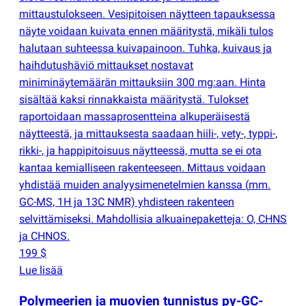
mittaustulokseen. Vesipitoisen näytteen tapauksessa
näyte voidaan kuivata ennen määritystä, mikäli tulos
halutaan suhteessa kuivapainoon. Tuhka, kuivaus ja
haihdutushäviö mittaukset nostavat
miniminäytemäärän mittauksiin 300 mg:aan. Hinta
sisältää kaksi rinnakkaista määritystä. Tulokset
raportoidaan massaprosentteina alkuperäisestä
näytteestä, ja mittauksesta saadaan hiili-, vety-, typpi-,
rikki-, ja happipitoisuus näytteessä, mutta se ei ota
kantaa kemialliseen rakenteeseen. Mittaus voidaan
yhdistää muiden analyysimenetelmien kanssa
(
mm.
GC-MS, 1H ja 13C NMR) yhdisteen rakenteen
selvittämiseksi. Mahdollisia alkuainepaketteja: O, CHNS
ja CHNOS.
199 $
Lue lisää
Polymeerien ja muovien tunnistus py-GC-