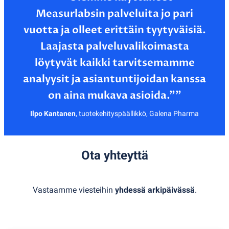
Measurlabsin palveluita jo pari
vuotta ja olleet erittäin tyytyväisiä.
Laajasta palveluvalikoimasta
löytyvät kaikki tarvitsemamme
analyysit ja asiantuntijoidan kanssa
Ilpo Kantanen
,
tuotekehityspäällikkö, Galena Pharma
Ota yhteyttä
Vastaamme viesteihin
yhdessä arkipäivässä
.