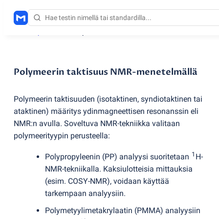
Testauspalvelut
/
Polymeerin taktisuus NMR-menetelmällä
Polymeerin taktisuus NMR-menetelmällä
Polymeerin taktisuuden
(
isotaktinen, syndiotaktinen tai
ataktinen) määritys ydinmagneettisen resonanssin eli
NMR:n avulla. Soveltuva NMR-tekniikka valitaan
polymeerityypin perusteella:
1
Polypropyleenin
(
PP) analyysi suoritetaan
H-
NMR-tekniikalla. Kaksiulotteisia mittauksia
(
esim. COSY-NMR), voidaan käyttää
tarkempaan analyysiin.
Polymetyylimetakrylaatin
(
PMMA) analyysiin