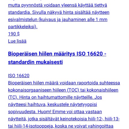
mutta pyynnöstä voidaan yleensä käyttää tiettyä
standardia. Sivulla näkyvä hinta sisältää näytteen
esivalmistelun
(
kuivaus ja jauhaminen alle 1 mm
partikkeleiksi).
190 $
Lue lisää
Bioperäisen hiilen määritys ISO 16620 -
standardin mukaisesti
ISO 16620
Bioperäisen hiilen määrä voidaan raportoida suhteessa
kokonaisorgaaniseen hiileen
(
TOC) tai kokonaishiileen
(
TC). Hinta on haihtumattomille näytteille. Jos
näytteesi haihtuva, keskustele näytetyyppisi
sopivuudesta. Huom! Emme voi ottaa vastaan
näytteitä, jotka sisältävät keinotekoisia hiili-12-, hiili-13-
tai hiili-14-isotooppeja, koska ne voivat vahingoittaa