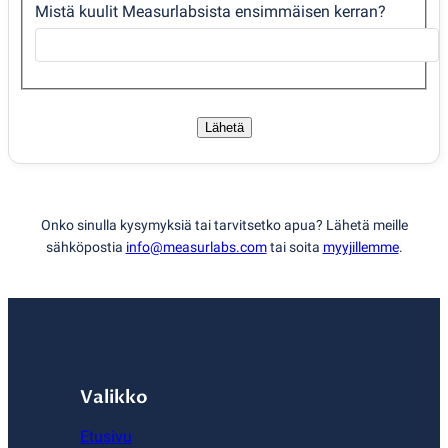
Mistä kuulit Measurlabsista ensimmäisen kerran?
Lähetä
Onko sinulla kysymyksiä tai tarvitsetko apua? Lähetä meille
sähköpostia
info@measurlabs.com
tai soita
myyjillemme
.
Valikko
Etusivu