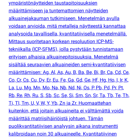
ympäristönäytteiden taustapitoisuuksien
määrittämiseen ja tuntemattomien näytteiden
alkuainejakauman tutkimiseen. Menetelmän avulla
voidaan arvioida, mitä metalleja näytteestä kannattaa
analysoida tavallisella, kvantitatiivisella menetelmällä.
Mittaus suoritetaan korkean resoluution ICP-MS-
tekniikalla
(
ICP-SFMS), jolla pystytään tunnistamaan
erityisen alhaisia alkuainepitoisuuksia. Menetelmä
sisältää seuraavien alkuaineiden semi-kvantitatiivisen
määrittämisen: Ag, Al, As, Au, B, Ba, Be, Bi, Br, Ca, Cd, Ce,
Co, Cr, Cs, Cu, Dy, Er, Eu, Fe, Ga, Gd, Ge, Hf, Hg, Ho, I, Ir, K,
La, Lu, Mg, Mn, Mo, Na, Nb, Nd, Ni, Os, P, Pb, Pd, Pr, Pt,
Rb, Re, Rh, Ru, S, Sb, Sc, Se, Si, Sm, Sn, Sr, Ta, Tb, Te, Th,
Ti, Tl, Tm, U, V, W, Y, Yb, Zn ja Zr. Huomaattehan
kuitenkin, että joitain alkuaineita ei välttämättä voida
määrittää matriisihäiriöistä johtuen. Tämän
puolikvantitatiivisen analyysin aikana instrumentti
kalibroidaan noin 30 alkuaineelle. Kvantitatiivinen