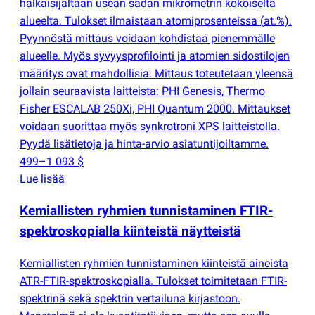
halkaisijaltaan usean sadan mikrometrin kokoiselta
alueelta. Tulokset ilmaistaan atomiprosenteissa
(
at.%).
Pyynnöstä mittaus voidaan kohdistaa pienemmälle
alueelle. Myös syvyysprofilointi ja atomien sidostilojen
määritys ovat mahdollisia. Mittaus toteutetaan yleensä
jollain seuraavista laitteista: PHI Genesis, Thermo
Fisher ESCALAB 250Xi, PHI Quantum 2000. Mittaukset
voidaan suorittaa myös synkrotroni XPS laitteistolla.
Pyydä lisätietoja ja hinta-arvio asiatuntijoiltamme.
499–1 093 $
Lue lisää
Kemiallisten ryhmien tunnistaminen FTIR-
spektroskopialla kiinteistä näytteistä
Kemiallisten ryhmien tunnistaminen kiinteistä aineista
ATR-FTIR-spektroskopialla. Tulokset toimitetaan FTIR-
spektrinä sekä spektrin vertailuna kirjastoon.