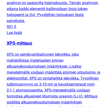
analyysi on saatavilla lisämaksusta. Tämän analyysin
aikana kaikki elementit kalibroidaan
(
pois lukien
halogeenit ja Os). Pyydäthän tarjouksen tästä
palvelusta.
901 $
Lue lisää
XPS-mittaus
XPS on semikvantitatiivinen tekniikka, joka
mahdollistaa materiaalien pinnan
alkuainekoostumuksen määrityksen. Lisäksi
menetelmällä voidaan määrittää atomien sitoutumis- ja
elektronitilat. XPS on pintaherkkä tekniikka. Tyypillinen
tutkimussyvyys on 3-10 nm ja havaitsemisrajat noin
0,1-1 atomiprosenttia. XPS-menetelmällä voidaan
tunnistaa alkuaineet litiumista uraaniin
(
Li-U). Mittaus
sisältää alkuainekoostumuksen määrityksen