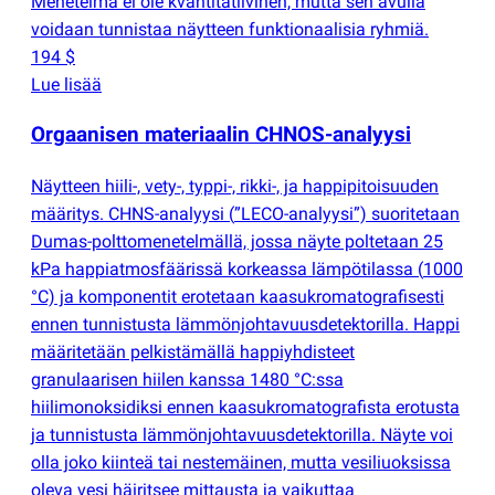
Menetelmä ei ole kvantitatiivinen, mutta sen avulla
voidaan tunnistaa näytteen funktionaalisia ryhmiä.
194 $
Lue lisää
Orgaanisen materiaalin CHNOS-analyysi
Näytteen hiili-, vety-, typpi-, rikki-, ja happipitoisuuden
määritys. CHNS-analyysi
(
”LECO-analyysi”) suoritetaan
Dumas-polttomenetelmällä, jossa näyte poltetaan 25
kPa happiatmosfäärissä korkeassa lämpötilassa
(
1000
°C) ja komponentit erotetaan kaasukromatografisesti
ennen tunnistusta lämmönjohtavuusdetektorilla. Happi
määritetään pelkistämällä happiyhdisteet
granulaarisen hiilen kanssa 1480 °C:ssa
hiilimonoksidiksi ennen kaasukromatografista erotusta
ja tunnistusta lämmönjohtavuusdetektorilla. Näyte voi
olla joko kiinteä tai nestemäinen, mutta vesiliuoksissa
oleva vesi häiritsee mittausta ja vaikuttaa