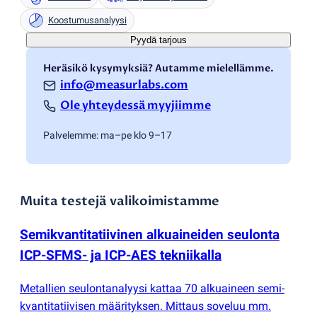
Koostumusanalyysi
Pyydä tarjous
Heräsikö kysymyksiä? Autamme mielellämme.
info@measurlabs.com
Ole yhteydessä myyjiimme
Palvelemme: ma–pe klo 9–17
Muita testejä valikoimistamme
Semikvantitatiivinen alkuaineiden seulonta
ICP-SFMS- ja ICP-AES tekniikalla
Metallien seulontanalyysi kattaa 70 alkuaineen semi-
kvantitatiivisen määrityksen. Mittaus soveluu mm.