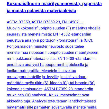
Kokonaisfluorin määritys muovista, paperista
ja muista palavista materiaaleista
ASTM D7359, ASTM D7359-23, EN 14582, …
Muovin kokonaisfluoripitoisuuden
(
F) määritys yhdellä
seuraavista menetelmistä: EN 14582 -standardiin
perustuva analyysi polttoionikromatografilla
(
CIC).
Pohjoismaiden ministerineuvosto suosittelee
menetelmää nopeaan fluoripitoisuuden määritykseen
mm. pakkausmateriaaleista., EN 15408 -standardiin
perustuva analyysi happopommihajotuksella ja
ionikromatografilla. Menetelmä soveltuu
muovigranulaateille ja -levyille, ja sillä voidaan
määrittää myös rikin
(
S), kloorin
(
Cl) tai bromin
(
Br)
kokonaispitoisuudet., ASTM D7359-23 -standardin
mukainen CIC-analyysi.. Kaikki menetelmät ovat
akkreditoituja. Analyysi toteutetaan lähtökohtaisesti
näytematriisille parhaiten soveltuvalla menetelmällä,