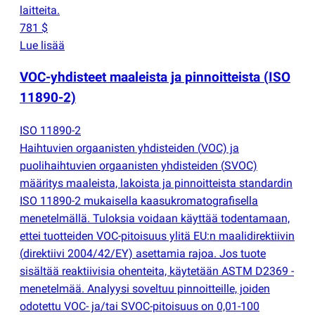
laitteita.
781 $
Lue lisää
VOC-yhdisteet maaleista ja pinnoitteista
(
ISO
11890-2)
ISO 11890-2
Haihtuvien orgaanisten yhdisteiden
(
VOC) ja
puolihaihtuvien orgaanisten yhdisteiden
(
SVOC)
määritys maaleista, lakoista ja pinnoitteista standardin
ISO 11890-2 mukaisella kaasukromatografisella
menetelmällä. Tuloksia voidaan käyttää todentamaan,
ettei tuotteiden VOC-pitoisuus ylitä EU:n maalidirektiivin
(
direktiivi 2004/42/EY) asettamia rajoa. Jos tuote
sisältää reaktiivisia ohenteita, käytetään ASTM D2369 -
menetelmää. Analyysi soveltuu pinnoitteille, joiden
odotettu VOC- ja/tai SVOC-pitoisuus on 0,01-100