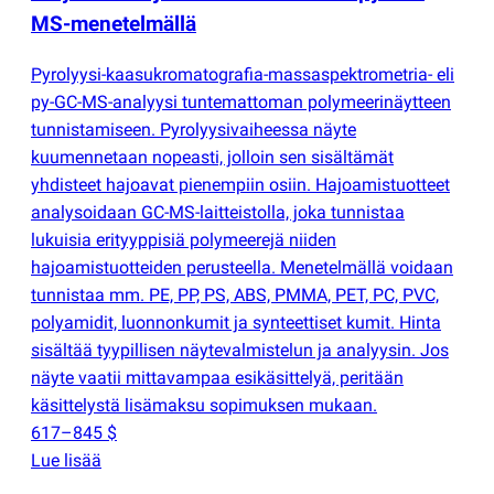
MS-menetelmällä
Pyrolyysi-kaasukromatografia-massaspektrometria- eli
py-GC-MS-analyysi tuntemattoman polymeerinäytteen
tunnistamiseen. Pyrolyysivaiheessa näyte
kuumennetaan nopeasti, jolloin sen sisältämät
yhdisteet hajoavat pienempiin osiin. Hajoamistuotteet
analysoidaan GC-MS-laitteistolla, joka tunnistaa
lukuisia erityyppisiä polymeerejä niiden
hajoamistuotteiden perusteella. Menetelmällä voidaan
tunnistaa mm. PE, PP, PS, ABS, PMMA, PET, PC, PVC,
polyamidit, luonnonkumit ja synteettiset kumit. Hinta
sisältää tyypillisen näytevalmistelun ja analyysin. Jos
näyte vaatii mittavampaa esikäsittelyä, peritään
käsittelystä lisämaksu sopimuksen mukaan.
617–845 $
Lue lisää