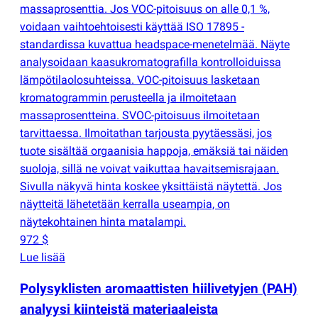
massaprosenttia. Jos VOC-pitoisuus on alle 0,1 %,
voidaan vaihtoehtoisesti käyttää ISO 17895 -
standardissa kuvattua headspace-menetelmää. Näyte
analysoidaan kaasukromatografilla kontrolloiduissa
lämpötilaolosuhteissa. VOC-pitoisuus lasketaan
kromatogrammin perusteella ja ilmoitetaan
massaprosentteina. SVOC-pitoisuus ilmoitetaan
tarvittaessa. Ilmoitathan tarjousta pyytäessäsi, jos
tuote sisältää orgaanisia happoja, emäksiä tai näiden
suoloja, sillä ne voivat vaikuttaa havaitsemisrajaan.
Sivulla näkyvä hinta koskee yksittäistä näytettä. Jos
näytteitä lähetetään kerralla useampia, on
näytekohtainen hinta matalampi.
972 $
Lue lisää
Polysyklisten aromaattisten hiilivetyjen
(
PAH)
analyysi kiinteistä materiaaleista