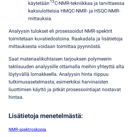
13
käytetään
C-NMR-tekniikkaa ja tarvittaessa
kaksiulotteisia HMQC-NMR- ja HSQC-NMR-
mittauksia.
Analyysin tulokset eli prosessoidut NMR-spektrit
toimitetaan kuvatiedostoina. Raakadata ja lisätietoja
mittauksesta voidaan toimittaa pyynnöstä.
Saat materiaalikohtaisen tarjouksen polymeerin
taktisuuden analyysille ottamalla meihin yhteyttä alta
löytyvällä lomakkeella. Analyysin hinta riippuu
tutkimusasetelmasta; esimerkiksi harvinaisten
liuottimien käyttö ja pitkät prosessointiajat nostavat
hintaa.
Lisätietoja menetelmästä
:
NMR-spektroskopia