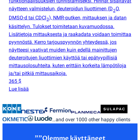
funktionaalisuuksien tunnistamiseksi. Hinnat sisältävät
näytteen valmistelun, deuteroidun liuottimen
(
D
O,
2
DMSO-d tai CDCl
), NMR-putken, mittauksen ja datan
3
käsittelyn. Tulokset toimitetaan kuvamuodossa.
Lisätietoja mittauksesta ja raakadata voidaan toimittaa
pyynnöstä. Kerro tarjouspyynnön yhteydessä, jos
näytteesi vaativat muiden kuin edellä mainittujen
deuteroitujen liuottimien käyttöä tai epätyypillisiä
mittausolosuhteita, kuten erittäin korkeita lämpötiloja
ja/tai pitkiä mittausaikoja.
365 $
Lue lisää
…and over 1000 other happy clients
”"Olemme käyttäneet