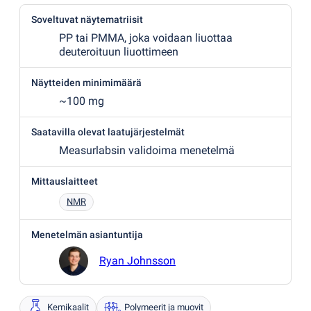
Soveltuvat näytematriisit
PP tai PMMA, joka voidaan liuottaa
deuteroituun liuottimeen
Näytteiden minimimäärä
~100 mg
Saatavilla olevat laatujärjestelmät
Measurlabsin validoima menetelmä
Mittauslaitteet
NMR
Menetelmän asiantuntija
Ryan Johnsson
Kemikaalit
Polymeerit ja muovit