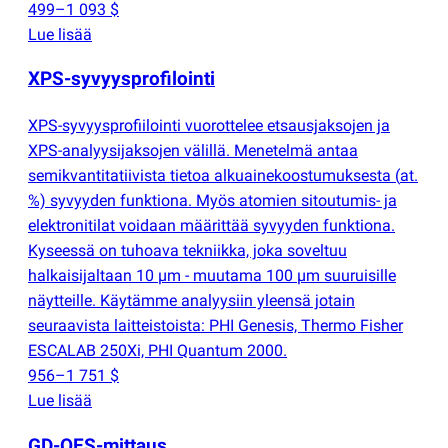
499–1 093 $
Lue lisää
XPS-syvyysprofilointi
XPS-syvyysprofiilointi vuorottelee etsausjaksojen ja
XPS-analyysijaksojen välillä. Menetelmä antaa
semikvantitatiivista tietoa alkuainekoostumuksesta
(
at.
%) syvyyden funktiona. Myös atomien sitoutumis- ja
elektronitilat voidaan määrittää syvyyden funktiona.
Kyseessä on tuhoava tekniikka, joka soveltuu
halkaisijaltaan 10 µm - muutama 100 µm suuruisille
näytteille. Käytämme analyysiin yleensä jotain
seuraavista laitteistoista: PHI Genesis, Thermo Fisher
ESCALAB 250Xi, PHI Quantum 2000.
956–1 751 $
Lue lisää
GD-OES-mittaus