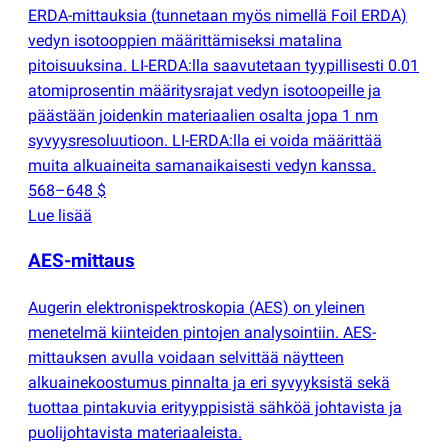
ERDA-mittauksia
(
tunnetaan myös nimellä Foil ERDA)
vedyn isotooppien määrittämiseksi matalina
pitoisuuksina. LI-ERDA:lla saavutetaan tyypillisesti 0.01
atomiprosentin määritysrajat vedyn isotoopeille ja
päästään joidenkin materiaalien osalta jopa 1 nm
syvyysresoluutioon. LI-ERDA:lla ei voida määrittää
muita alkuaineita samanaikaisesti vedyn kanssa.
568–648 $
Lue lisää
AES-mittaus
Augerin elektronispektroskopia
(
AES) on yleinen
menetelmä kiinteiden pintojen analysointiin. AES-
mittauksen avulla voidaan selvittää näytteen
alkuainekoostumus pinnalta ja eri syvyyksistä sekä
tuottaa pintakuvia erityyppisistä sähköä johtavista ja
puolijohtavista materiaaleista.