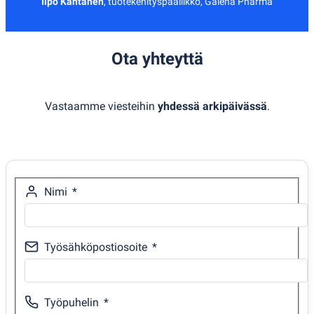
Ilpo Kantanen
,
tuotekehityspäällikkö, Galena Pharma
Ota yhteyttä
Vastaamme viesteihin
yhdessä arkipäivässä
.
Nimi
Työsähköpostiosoite
Työpuhelin