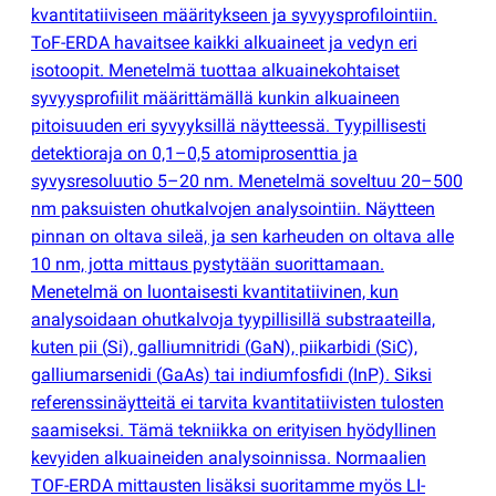
kvantitatiiviseen määritykseen ja syvyysprofilointiin.
ToF-ERDA havaitsee kaikki alkuaineet ja vedyn eri
isotoopit. Menetelmä tuottaa alkuainekohtaiset
syvyysprofiilit määrittämällä kunkin alkuaineen
pitoisuuden eri syvyyksillä näytteessä. Tyypillisesti
detektioraja on 0,1–0,5 atomiprosenttia ja
syvysresoluutio 5–20 nm. Menetelmä soveltuu 20–500
nm paksuisten ohutkalvojen analysointiin. Näytteen
pinnan on oltava sileä, ja sen karheuden on oltava alle
10 nm, jotta mittaus pystytään suorittamaan.
Menetelmä on luontaisesti kvantitatiivinen, kun
analysoidaan ohutkalvoja tyypillisillä substraateilla,
kuten pii
(
Si), galliumnitridi
(
GaN), piikarbidi
(
SiC),
galliumarsenidi
(
GaAs) tai indiumfosfidi
(
InP). Siksi
referenssinäytteitä ei tarvita kvantitatiivisten tulosten
saamiseksi. Tämä tekniikka on erityisen hyödyllinen
kevyiden alkuaineiden analysoinnissa. Normaalien
TOF-ERDA mittausten lisäksi suoritamme myös LI-