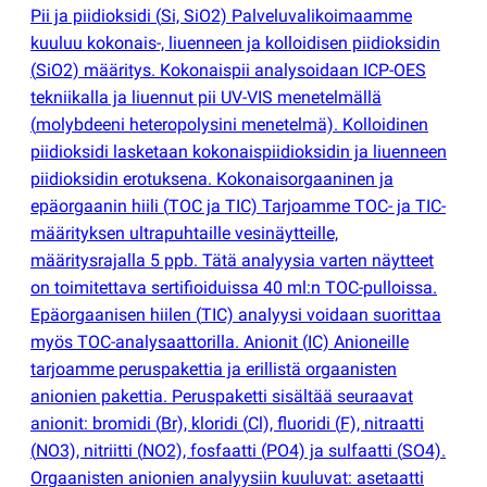
Pii ja piidioksidi
(
Si, SiO2) Palveluvalikoimaamme
kuuluu kokonais-, liuenneen ja kolloidisen piidioksidin
(
SiO2) määritys. Kokonaispii analysoidaan ICP-OES
tekniikalla ja liuennut pii UV-VIS menetelmällä
(
molybdeeni heteropolysini menetelmä). Kolloidinen
piidioksidi lasketaan kokonaispiidioksidin ja liuenneen
piidioksidin erotuksena. Kokonaisorgaaninen ja
epäorgaanin hiili
(
TOC ja TIC) Tarjoamme TOC- ja TIC-
määrityksen ultrapuhtaille vesinäytteille,
määritysrajalla 5 ppb. Tätä analyysia varten näytteet
on toimitettava sertifioiduissa 40 ml:n TOC-pulloissa.
Epäorgaanisen hiilen
(
TIC) analyysi voidaan suorittaa
myös TOC-analysaattorilla. Anionit
(
IC) Anioneille
tarjoamme peruspakettia ja erillistä orgaanisten
anionien pakettia. Peruspaketti sisältää seuraavat
anionit: bromidi
(
Br), kloridi
(
Cl), fluoridi
(
F), nitraatti
(
NO3), nitriitti
(
NO2), fosfaatti
(
PO4) ja sulfaatti
(
SO4).
Orgaanisten anionien analyysiin kuuluvat: asetaatti