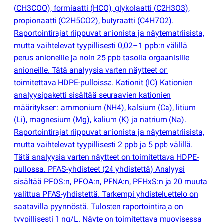
(
CH3COO), formiaatti
(
HCO), glykolaatti
(
C2H3O3),
propionaatti
(
C2H5CO2), butyraatti
(
C4H7O2).
Raportointirajat riippuvat anionista ja näytematriisista,
mutta vaihtelevat tyypillisesti 0,02–1 ppb:n välillä
perus anioneille ja noin 25 ppb tasolla orgaanisille
anioneille. Tätä analyysia varten näytteet on
toimitettava HDPE-pulloissa. Kationit
(
IC) Kationien
analyysipaketti sisältää seuraavien kationien
määrityksen: ammonium
(
NH4), kalsium
(
Ca), litium
(
Li), magnesium
(
Mg), kalium
(
K) ja natrium
(
Na).
Raportointirajat riippuvat anionista ja näytematriisista,
mutta vaihtelevat tyypillisesti 2 ppb ja 5 ppb välillä.
Tätä analyysia varten näytteet on toimitettava HDPE-
pullossa. PFAS-yhdisteet
(
24 yhdistettä) Analyysi
sisältää PFOS:n, PFOA:n, PFNA:n, PFHxS:n ja 20 muuta
valittua PFAS-yhdistettä. Tarkempi yhdisteluettelo on
saatavilla pyynnöstä. Tulosten raportointiraja on
tyypillisesti 1 ng/L. Näyte on toimitettava muovisessa