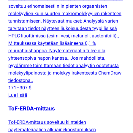
soveltuu erinomaisesti niin pienten orgaanisten
molekyylien kuin suurten makromolekyylien rakenteen
tunnistamiseen. Näytevaatimukset: Analyysiä varten
tarvitaan tiedot näytteen liukoisuudesta tyypillisissä
HPLC-liuottimissa
(
esim. vesi, metanoli, asetonitriili).,
Mittauksessa käytetään lisäaineena 0,1 %
muurahaishappoa. Näytemateriaalin tulee olla
yhteensopiva hapon kanssa., Jos mahdollista,
pyydämme toimittamaan tiedot analyytin odotetusta
molekyylipainosta ja molekyylirakenteesta ChemDraw-
tiedostona..
171–307 $
Lue lisää
ToF-ERDA-mittaus
Tof-ERDA-mittaus soveltuu kiinteiden
näytemateriaalien alkuainekoostumuksen