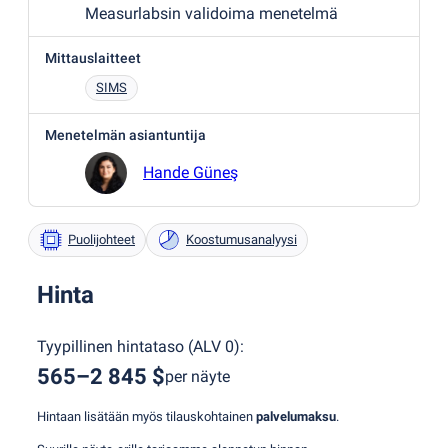
Measurlabsin validoima menetelmä
Mittauslaitteet
SIMS
Menetelmän asiantuntija
Hande Güneş
Puolijohteet
Koostumusanalyysi
Hinta
Tyypillinen hintataso
(
ALV 0
):
565–2 845 $
per näyte
Hintaan lisätään myös tilauskohtainen
palvelumaksu
.