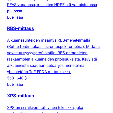
PFAS-vapaassa, mieluiten HDPE:stä valmistetussa
pullossa.
Lue lisää
RBS-mittaus
Alkuainesuhteiden määritys RBS-menetelmällä
(
Rutherfordin takaisinsirontaspektrometria). Mittaus
soveltuu syvyysprofilointiin. RBS antaa tietoa
raskaampien alkuaineiden pitoisuuksista. Kevyistä
alkuaineista saadaan tietoa, jos menetelmä
yhdistetään ToF-ERDA-mittaukseen.
568–648 $
Lue lisää
XPS-mittaus
XPS on semikvantitatiivinen tekniikka, joka