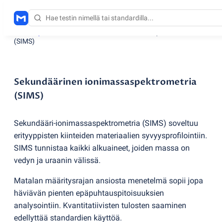
Testauspalvelut
/
Sekundäärinen ionimassaspektrometria
(
SIMS)
Sekundäärinen ionimassaspektrometria
(SIMS)
Sekundääri-ionimassaspektrometria
(
SIMS) soveltuu
erityyppisten kiinteiden materiaalien syvyysprofilointiin.
SIMS tunnistaa kaikki alkuaineet, joiden massa on
vedyn ja uraanin välissä.
Matalan määritysrajan ansiosta menetelmä sopii jopa
häviävän pienten epäpuhtauspitoisuuksien
analysointiin. Kvantitatiivisten tulosten saaminen
edellyttää standardien käyttöä.