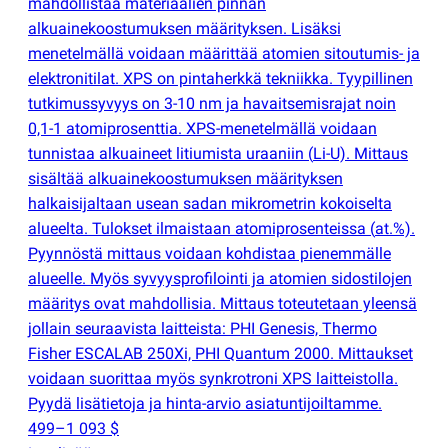
mahdollistaa materiaalien pinnan
alkuainekoostumuksen määrityksen. Lisäksi
menetelmällä voidaan määrittää atomien sitoutumis- ja
elektronitilat. XPS on pintaherkkä tekniikka. Tyypillinen
tutkimussyvyys on 3-10 nm ja havaitsemisrajat noin
0,1-1 atomiprosenttia. XPS-menetelmällä voidaan
tunnistaa alkuaineet litiumista uraaniin
(
Li-U). Mittaus
sisältää alkuainekoostumuksen määrityksen
halkaisijaltaan usean sadan mikrometrin kokoiselta
alueelta. Tulokset ilmaistaan atomiprosenteissa
(
at.%).
Pyynnöstä mittaus voidaan kohdistaa pienemmälle
alueelle. Myös syvyysprofilointi ja atomien sidostilojen
määritys ovat mahdollisia. Mittaus toteutetaan yleensä
jollain seuraavista laitteista: PHI Genesis, Thermo
Fisher ESCALAB 250Xi, PHI Quantum 2000. Mittaukset
voidaan suorittaa myös synkrotroni XPS laitteistolla.
Pyydä lisätietoja ja hinta-arvio asiatuntijoiltamme.
499–1 093 $