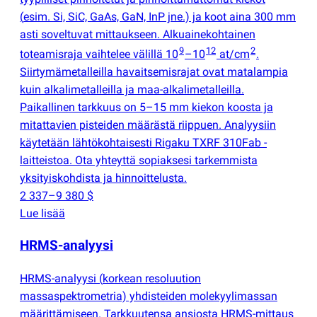
(
esim. Si, SiC, GaAs, GaN, InP jne.) ja koot aina 300 mm
asti soveltuvat mittaukseen. Alkuainekohtainen
9
12
2
toteamisraja vaihtelee välillä 10
–10
at/cm
.
Siirtymämetalleilla havaitsemisrajat ovat matalampia
kuin alkalimetalleilla ja maa-alkalimetalleilla.
Paikallinen tarkkuus on 5–15 mm kiekon koosta ja
mitattavien pisteiden määrästä riippuen. Analyysiin
käytetään lähtökohtaisesti Rigaku TXRF 310Fab -
laitteistoa. Ota yhteyttä sopiaksesi tarkemmista
yksityiskohdista ja hinnoittelusta.
2 337–9 380 $
Lue lisää
HRMS-analyysi
HRMS-analyysi
(
korkean resoluution
massaspektrometria) yhdisteiden molekyylimassan
määrittämiseen. Tarkkuutensa ansiosta HRMS-mittaus