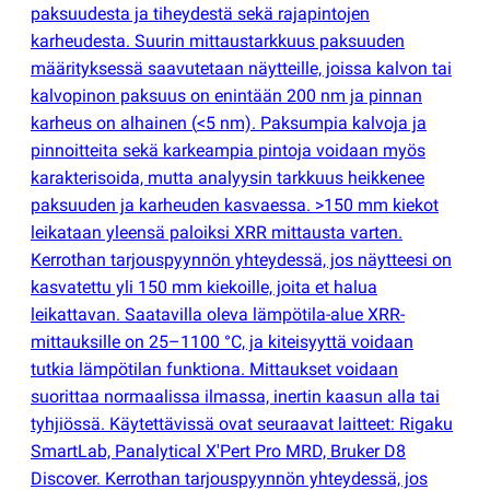
paksuudesta ja tiheydestä sekä rajapintojen
karheudesta. Suurin mittaustarkkuus paksuuden
määrityksessä saavutetaan näytteille, joissa kalvon tai
kalvopinon paksuus on enintään 200 nm ja pinnan
karheus on alhainen
(
<5 nm). Paksumpia kalvoja ja
pinnoitteita sekä karkeampia pintoja voidaan myös
karakterisoida, mutta analyysin tarkkuus heikkenee
paksuuden ja karheuden kasvaessa. >150 mm kiekot
leikataan yleensä paloiksi XRR mittausta varten.
Kerrothan tarjouspyynnön yhteydessä, jos näytteesi on
kasvatettu yli 150 mm kiekoille, joita et halua
leikattavan. Saatavilla oleva lämpötila-alue XRR-
mittauksille on 25–1100 °C, ja kiteisyyttä voidaan
tutkia lämpötilan funktiona. Mittaukset voidaan
suorittaa normaalissa ilmassa, inertin kaasun alla tai
tyhjiössä. Käytettävissä ovat seuraavat laitteet: Rigaku
SmartLab, Panalytical X'Pert Pro MRD, Bruker D8
Discover. Kerrothan tarjouspyynnön yhteydessä, jos