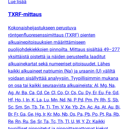
Lue lisää
TXRF-mittaus
Kokonaisheijastukseen perustuva
röntgenfluoresenssimittaus
(
TXRF) pienten
alkuainepitoisuuksien määrittämiseen
puolijohdekiekkojen pinnoilta. Mittaus sisältää 49–277
yksittäistä pistettä ja näiden perusteella laaditut
alkuainekartat sekä numeeriset pitoisuudet. Lähes
kaikki alkuaineet natriumin
(
Na) ja uraanin
(
U) väliltä
voidaan sisällyttää analyysiin. Tyypillisimmin mukana
on osa tai kaikki seuraavista alkuaineista: Al, Mg, Na,
Ag, Ar, Ba, Ca, Cd, Ce, Cl, Co, Cr, Cs, Cu, Dy, Er, Eu, Fe, Gd,
Hf, Ho, I, In, K, La, Lu, Mn, Nd, Ni, P, Pd, Pm, Pr, Rh, S, Sb,
Sc, Sm, Sn, Tb, Te, Ti, Tm, V, Xe, Yb, Zn, Ac, As, At, Au, Bi,
Br, Fr, Ga, Ge, Hg, Ir, Kr, Mo, Nb, Os, Pa, Pb, Po, Pt, Ra, Rb,
Re, Rn, Ru, Se, Sr, Ta, Tc, Th, Tl, U, W, Y, Zr. Kaikki
tyypilliset pinnoitetut ja pinnoittamattomat kiekot