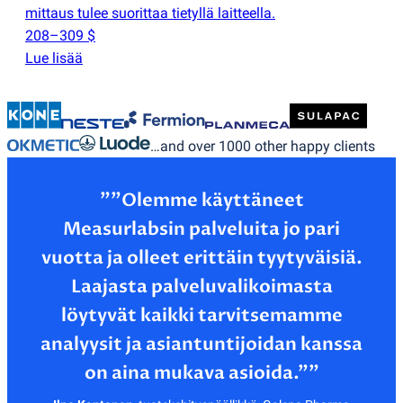
mittaus tulee suorittaa tietyllä laitteella.
208–309 $
Lue lisää
…and over 1000 other happy clients
”"Olemme käyttäneet
Measurlabsin palveluita jo pari
vuotta ja olleet erittäin tyytyväisiä.
Laajasta palveluvalikoimasta
löytyvät kaikki tarvitsemamme
analyysit ja asiantuntijoidan kanssa