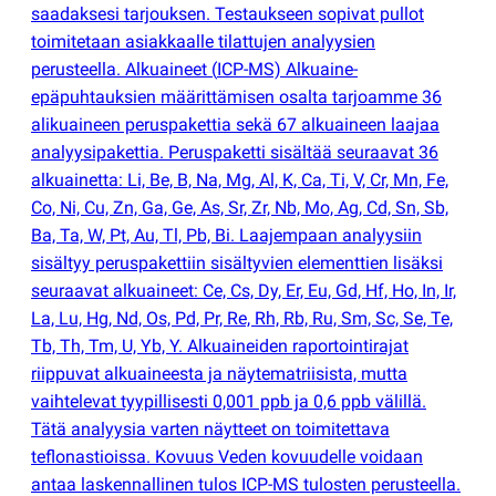
saadaksesi tarjouksen. Testaukseen sopivat pullot
toimitetaan asiakkaalle tilattujen analyysien
perusteella. Alkuaineet
(
ICP-MS) Alkuaine-
epäpuhtauksien määrittämisen osalta tarjoamme 36
alikuaineen peruspakettia sekä 67 alkuaineen laajaa
analyysipakettia. Peruspaketti sisältää seuraavat 36
alkuainetta: Li, Be, B, Na, Mg, Al, K, Ca, Ti, V, Cr, Mn, Fe,
Co, Ni, Cu, Zn, Ga, Ge, As, Sr, Zr, Nb, Mo, Ag, Cd, Sn, Sb,
Ba, Ta, W, Pt, Au, Tl, Pb, Bi. Laajempaan analyysiin
sisältyy peruspakettiin sisältyvien elementtien lisäksi
seuraavat alkuaineet: Ce, Cs, Dy, Er, Eu, Gd, Hf, Ho, In, Ir,
La, Lu, Hg, Nd, Os, Pd, Pr, Re, Rh, Rb, Ru, Sm, Sc, Se, Te,
Tb, Th, Tm, U, Yb, Y. Alkuaineiden raportointirajat
riippuvat alkuaineesta ja näytematriisista, mutta
vaihtelevat tyypillisesti 0,001 ppb ja 0,6 ppb välillä.
Tätä analyysia varten näytteet on toimitettava
teflonastioissa. Kovuus Veden kovuudelle voidaan
antaa laskennallinen tulos ICP-MS tulosten perusteella.