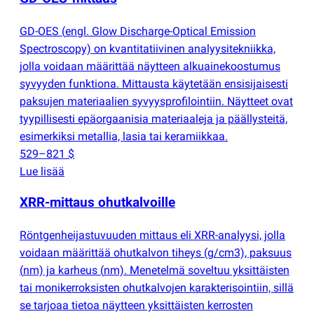
GD-OES
(
engl. Glow Discharge-Optical Emission
Spectroscopy) on kvantitatiivinen analyysitekniikka,
jolla voidaan määrittää näytteen alkuainekoostumus
syvyyden funktiona. Mittausta käytetään ensisijaisesti
paksujen materiaalien syvyysprofilointiin. Näytteet ovat
tyypillisesti epäorgaanisia materiaaleja ja päällysteitä,
esimerkiksi metallia, lasia tai keramiikkaa.
529–821 $
Lue lisää
XRR-mittaus ohutkalvoille
Röntgenheijastuvuuden mittaus eli XRR-analyysi, jolla
voidaan määrittää ohutkalvon tiheys
(
g/cm3), paksuus
(
nm) ja karheus
(
nm). Menetelmä soveltuu yksittäisten
tai monikerroksisten ohutkalvojen karakterisointiin, sillä
se tarjoaa tietoa näytteen yksittäisten kerrosten