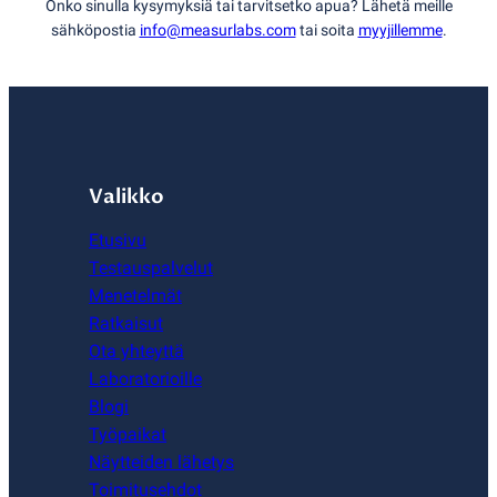
Onko sinulla kysymyksiä tai tarvitsetko apua? Lähetä meille
sähköpostia
info@measurlabs.com
tai soita
myyjillemme
.
Valikko
Etusivu
Testauspalvelut
Menetelmät
Ratkaisut
Ota yhteyttä
Laboratorioille
Blogi
Työpaikat
Näytteiden lähetys
Toimitusehdot