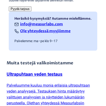
Suurille näyte-erille tarjoamme alennetun hinnan.
Pyydä tarjous
Heräsikö kysymyksiä? Autamme mielellämme.
info@measurlabs.com
Ole yhteydessä myyjiimme
Palvelemme: ma–pe klo 9–17
Muita testejä valikoimistamme
Ultrapuhtaan veden testaus
Palveluumme kuuluu monia erilaisia ultrapuhtaan
veden analyysejä. Testauksen hinta määräytyy
valittujen analyysien ja näytteiden lukumäärän
perusteella. Olethan yhteydessä Measurlabsiin