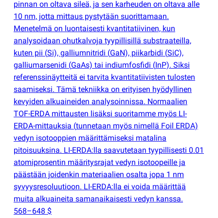
pinnan on oltava sileä, ja sen karheuden on oltava alle
10 nm, jotta mittaus pystytään suorittamaan.
Menetelmä on luontaisesti kvantitatiivinen, kun
analysoidaan ohutkalvoja tyypillisillä substraateilla,
kuten pii
(
Si), galliumnitridi
(
GaN), piikarbidi
(
SiC),
galliumarsenidi
(
GaAs) tai indiumfosfidi
(
InP). Siksi
referenssinäytteitä ei tarvita kvantitatiivisten tulosten
saamiseksi. Tämä tekniikka on erityisen hyödyllinen
kevyiden alkuaineiden analysoinnissa. Normaalien
TOF-ERDA mittausten lisäksi suoritamme myös LI-
ERDA-mittauksia
(
tunnetaan myös nimellä Foil ERDA)
vedyn isotooppien määrittämiseksi matalina
pitoisuuksina. LI-ERDA:lla saavutetaan tyypillisesti 0.01
atomiprosentin määritysrajat vedyn isotoopeille ja
päästään joidenkin materiaalien osalta jopa 1 nm
syvyysresoluutioon. LI-ERDA:lla ei voida määrittää
muita alkuaineita samanaikaisesti vedyn kanssa.
568–648 $