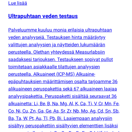
Lue lisää
Ultrapuhtaan veden testaus
Palveluumme kuuluu monia erilaisia ultrapuhtaan
veden analyysejä. Testauksen hinta määräytyy
valittujen analyysien ja näytteiden lukumäärän
perusteella. Olethan yhteydessä Measurlabsiin
saadaksesi tarjouksen. Testaukseen sopivat pullot
toimitetaan asiakkaalle tilattujen analyysien
perusteella. Alkuaineet
(
ICP-MS) Alkuaine-
epäpuhtauksien määrittämisen osalta tarjoamme 36
alikuaineen peruspakettia sekä 67 alkuaineen laajaa
analyysipakettia. Peruspaketti sisältää seuraavat 36
alkuainetta: Li, Be, B, Na, Mg, Al, K, Ca, Ti, V, Cr, Mn, Fe,
Co, Ni, Cu, Zn, Ga, Ge, As, Sr, Zr, Nb, Mo, Ag, Cd, Sn, Sb,
Ba, Ta, W, Pt, Au, Tl, Pb, Bi. Laajempaan analyysiin
sisältyy peruspakettiin sisältyvien elementtien lisäksi