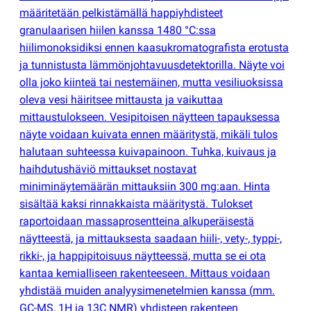
määritetään pelkistämällä happiyhdisteet
granulaarisen hiilen kanssa 1480 °C:ssa
hiilimonoksidiksi ennen kaasukromatografista erotusta
ja tunnistusta lämmönjohtavuusdetektorilla. Näyte voi
olla joko kiinteä tai nestemäinen, mutta vesiliuoksissa
oleva vesi häiritsee mittausta ja vaikuttaa
mittaustulokseen. Vesipitoisen näytteen tapauksessa
näyte voidaan kuivata ennen määritystä, mikäli tulos
halutaan suhteessa kuivapainoon. Tuhka, kuivaus ja
haihdutushäviö mittaukset nostavat
miniminäytemäärän mittauksiin 300 mg:aan. Hinta
sisältää kaksi rinnakkaista määritystä. Tulokset
raportoidaan massaprosentteina alkuperäisestä
näytteestä, ja mittauksesta saadaan hiili-, vety-, typpi-,
rikki-, ja happipitoisuus näytteessä, mutta se ei ota
kantaa kemialliseen rakenteeseen. Mittaus voidaan
yhdistää muiden analyysimenetelmien kanssa
(
mm.
GC-MS, 1H ja 13C NMR) yhdisteen rakenteen