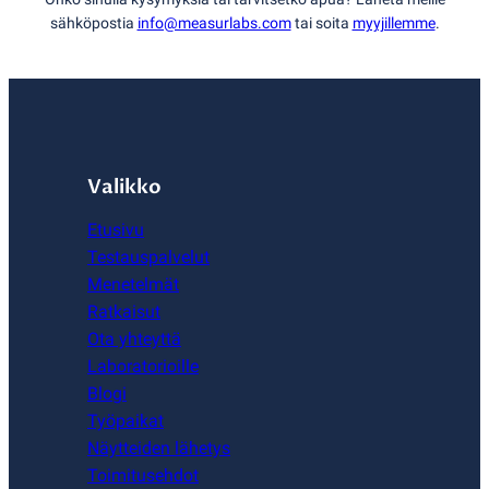
sähköpostia
info@measurlabs.com
tai soita
myyjillemme
.
Valikko
Etusivu
Testauspalvelut
Menetelmät
Ratkaisut
Ota yhteyttä
Laboratorioille
Blogi
Työpaikat
Näytteiden lähetys
Toimitusehdot