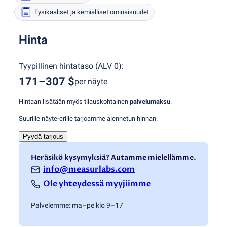
Fysikaaliset ja kemialliset ominaisuudet
Hinta
Tyypillinen hintataso
(
ALV 0
):
171–307 $
per näyte
Hintaan lisätään myös tilauskohtainen
palvelumaksu
.
Suurille näyte-erille tarjoamme alennetun hinnan.
Pyydä tarjous
Heräsikö kysymyksiä? Autamme mielellämme.
info@measurlabs.com
Ole yhteydessä myyjiimme
Palvelemme: ma–pe klo 9–17