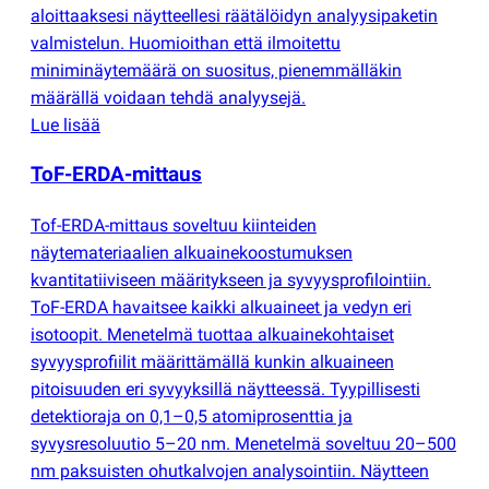
aloittaaksesi näytteellesi räätälöidyn analyysipaketin
valmistelun. Huomioithan että ilmoitettu
miniminäytemäärä on suositus, pienemmälläkin
määrällä voidaan tehdä analyysejä.
Lue lisää
ToF-ERDA-mittaus
Tof-ERDA-mittaus soveltuu kiinteiden
näytemateriaalien alkuainekoostumuksen
kvantitatiiviseen määritykseen ja syvyysprofilointiin.
ToF-ERDA havaitsee kaikki alkuaineet ja vedyn eri
isotoopit. Menetelmä tuottaa alkuainekohtaiset
syvyysprofiilit määrittämällä kunkin alkuaineen
pitoisuuden eri syvyyksillä näytteessä. Tyypillisesti
detektioraja on 0,1–0,5 atomiprosenttia ja
syvysresoluutio 5–20 nm. Menetelmä soveltuu 20–500
nm paksuisten ohutkalvojen analysointiin. Näytteen