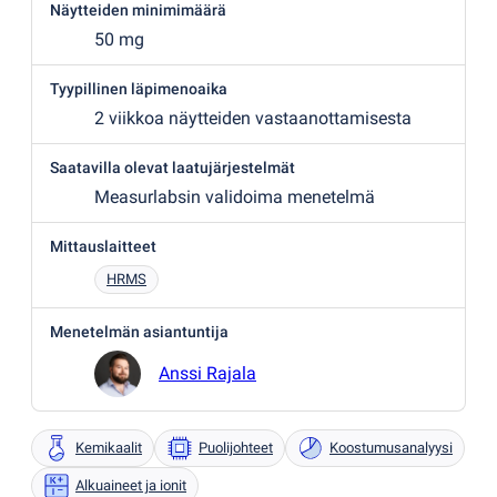
Näytteiden minimimäärä
50 mg
Tyypillinen läpimenoaika
2 viikkoa näytteiden vastaanottamisesta
Saatavilla olevat laatujärjestelmät
Measurlabsin validoima menetelmä
Mittauslaitteet
HRMS
Menetelmän asiantuntija
Anssi Rajala
Kemikaalit
Puolijohteet
Koostumusanalyysi
Alkuaineet ja ionit