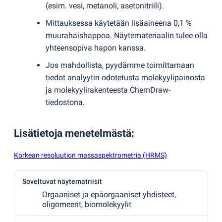
(
esim. vesi, metanoli, asetonitriili).
Mittauksessa käytetään lisäaineena 0,1 %
muurahaishappoa. Näytemateriaalin tulee olla
yhteensopiva hapon kanssa.
Jos mahdollista, pyydämme toimittamaan
tiedot analyytin odotetusta molekyylipainosta
ja molekyylirakenteesta ChemDraw-
tiedostona.
Lisätietoja menetelmästä
:
Korkean resoluution massaspektrometria (HRMS)
Soveltuvat näytematriisit
Orgaaniset ja epäorgaaniset yhdisteet,
oligomeerit, biomolekyylit