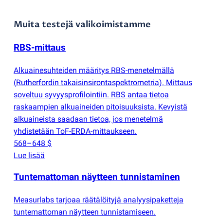
Muita testejä valikoimistamme
RBS-mittaus
Alkuainesuhteiden määritys RBS-menetelmällä
(
Rutherfordin takaisinsirontaspektrometria). Mittaus
soveltuu syvyysprofilointiin. RBS antaa tietoa
raskaampien alkuaineiden pitoisuuksista. Kevyistä
alkuaineista saadaan tietoa, jos menetelmä
yhdistetään ToF-ERDA-mittaukseen.
568–648 $
Lue lisää
Tuntemattoman näytteen tunnistaminen
Measurlabs tarjoaa räätälöityjä analyysipaketteja
tuntemattoman näytteen tunnistamiseen.