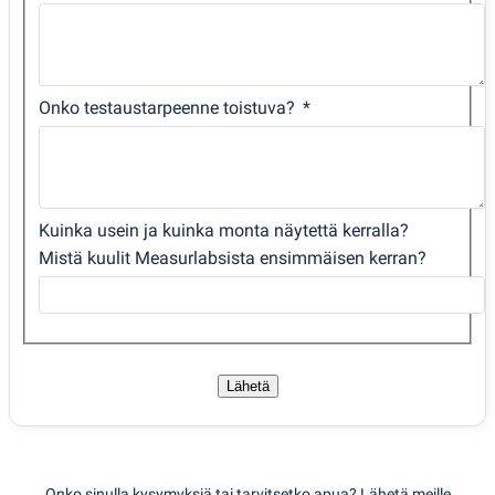
Onko testaustarpeenne toistuva?
Kuinka usein ja kuinka monta näytettä kerralla?
Mistä kuulit Measurlabsista ensimmäisen kerran?
Lähetä
Onko sinulla kysymyksiä tai tarvitsetko apua? Lähetä meille