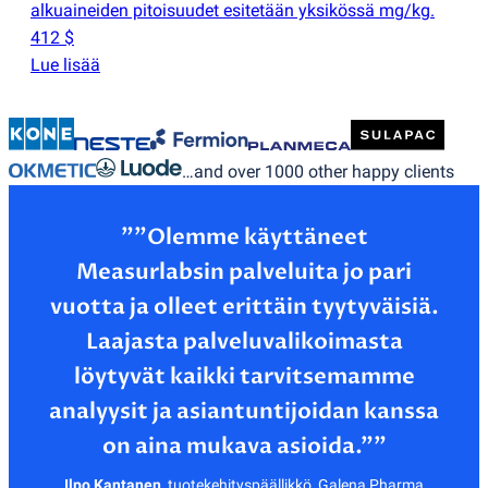
alkuaineiden pitoisuudet esitetään yksikössä mg/kg.
412 $
Lue lisää
…and over 1000 other happy clients
”"Olemme käyttäneet
Measurlabsin palveluita jo pari
vuotta ja olleet erittäin tyytyväisiä.
Laajasta palveluvalikoimasta
löytyvät kaikki tarvitsemamme
analyysit ja asiantuntijoidan kanssa
Ilpo Kantanen
,
tuotekehityspäällikkö, Galena Pharma