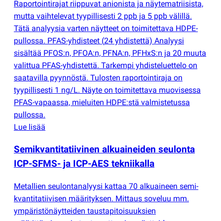
Raportointirajat riippuvat anionista ja näytematriisista,
mutta vaihtelevat tyypillisesti 2 ppb ja 5 ppb välillä.
Tätä analyysia varten näytteet on toimitettava HDPE-
pullossa. PFAS-yhdisteet
(
24 yhdistettä) Analyysi
sisältää PFOS:n, PFOA:n, PFNA:n, PFHxS:n ja 20 muuta
valittua PFAS-yhdistettä. Tarkempi yhdisteluettelo on
saatavilla pyynnöstä. Tulosten raportointiraja on
tyypillisesti 1 ng/L. Näyte on toimitettava muovisessa
PFAS-vapaassa, mieluiten HDPE:stä valmistetussa
pullossa.
Lue lisää
Semikvantitatiivinen alkuaineiden seulonta
ICP-SFMS- ja ICP-AES tekniikalla
Metallien seulontanalyysi kattaa 70 alkuaineen semi-
kvantitatiivisen määrityksen. Mittaus soveluu mm.
ympäristönäytteiden taustapitoisuuksien