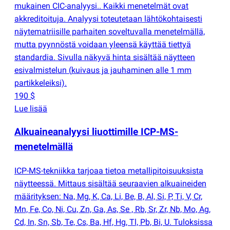
mukainen CIC-analyysi.. Kaikki menetelmät ovat
akkreditoituja. Analyysi toteutetaan lähtökohtaisesti
näytematriisille parhaiten soveltuvalla menetelmällä,
mutta pyynnöstä voidaan yleensä käyttää tiettyä
standardia. Sivulla näkyvä hinta sisältää näytteen
esivalmistelun
(
kuivaus ja jauhaminen alle 1 mm
partikkeleiksi).
190 $
Lue lisää
Alkuaineanalyysi liuottimille ICP-MS-
menetelmällä
ICP-MS-tekniikka tarjoaa tietoa metallipitoisuuksista
näytteessä. Mittaus sisältää seuraavien alkuaineiden
määrityksen: Na, Mg, K, Ca, Li, Be, B, Al, Si, P, Ti, V, Cr,
Mn, Fe, Co, Ni, Cu, Zn, Ga, As, Se , Rb, Sr, Zr, Nb, Mo, Ag,
Cd, In, Sn, Sb, Te, Cs, Ba, Hf, Hg, Tl, Pb, Bi, U. Tuloksissa