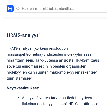
Testauspalvelut
/
HRMS-analyysi
HRMS-analyysi
HRMS-analyysi
(
korkean resoluution
massaspektrometria) yhdisteiden molekyylimassan
määrittämiseen. Tarkkuutensa ansiosta HRMS-mittaus
soveltuu erinomaisesti niin pienten orgaanisten
molekyylien kuin suurten makromolekyylien rakenteen
tunnistamiseen.
Näytevaatimukset:
Analyysiä varten tarvitaan tiedot näytteen
liukoisuudesta tyypillisissä HPLC-liuottimissa