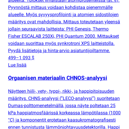
alueelta. Tulokset ilmaistaan atomiprosenteissa
(
at.%).
Pyynnöstä mittaus voidaan kohdistaa pienemmälle
alueelle. Myös syvyysprofilointi ja atomien sidostilojen
määritys ovat mahdollisia. Mittaus toteutetaan yleensä
jollain seuraavista laitteista: PHI Genesis, Thermo
Fisher ESCALAB 250Xi, PHI Quantum 2000. Mittaukset
voidaan suorittaa myös synkrotroni XPS laitteistolla.
Pyydä lisätietoja ja hinta-arvio asiatuntijoiltamme.
499–1 093 $
Lue lisää
Orgaanisen materiaalin CHNOS-analyysi
Näytteen hiili-, vety-, typpi-, rikki-, ja happipitoisuuden
määritys. CHNS-analyysi
(
”LECO-analyysi”) suoritetaan
Dumas-polttomenetelmällä, jossa näyte poltetaan 25
kPa happiatmosfäärissä korkeassa lämpötilassa
(
1000
°C) ja komponentit erotetaan kaasukromatografisesti
ennen tunnistusta lämmönjohtavuusdetektorilla. Happi