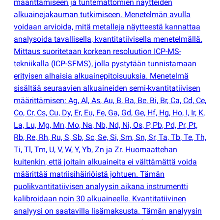
määrittämiseen ja tuntemattomien näytteiden
alkuainejakauman tutkimiseen. Menetelmän avulla
voidaan arvioida, mitä metalleja näytteestä kannattaa
analysoida tavallisella, kvantitatiivisella menetelmällä.
Mittaus suoritetaan korkean resoluution ICP-MS-
tekniikalla
(
ICP-SFMS), jolla pystytään tunnistamaan
erityisen alhaisia alkuainepitoisuuksia. Menetelmä
sisältää seuraavien alkuaineiden semi-kvantitatiivisen
määrittämisen: Ag, Al, As, Au, B, Ba, Be, Bi, Br, Ca, Cd, Ce,
Co, Cr, Cs, Cu, Dy, Er, Eu, Fe, Ga, Gd, Ge, Hf, Hg, Ho, I, Ir, K,
La, Lu, Mg, Mn, Mo, Na, Nb, Nd, Ni, Os, P, Pb, Pd, Pr, Pt,
Rb, Re, Rh, Ru, S, Sb, Sc, Se, Si, Sm, Sn, Sr, Ta, Tb, Te, Th,
Ti, Tl, Tm, U, V, W, Y, Yb, Zn ja Zr. Huomaattehan
kuitenkin, että joitain alkuaineita ei välttämättä voida
määrittää matriisihäiriöistä johtuen. Tämän
puolikvantitatiivisen analyysin aikana instrumentti
kalibroidaan noin 30 alkuaineelle. Kvantitatiivinen
analyysi on saatavilla lisämaksusta. Tämän analyysin