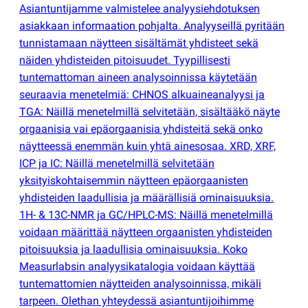
Asiantuntijamme valmistelee analyysiehdotuksen
asiakkaan informaation pohjalta. Analyyseillä pyritään
tunnistamaan näytteen sisältämät yhdisteet sekä
näiden yhdisteiden pitoisuudet. Tyypillisesti
tuntemattoman aineen analysoinnissa käytetään
seuraavia menetelmiä: CHNOS alkuaineanalyysi ja
TGA: Näillä menetelmillä selvitetään, sisältääkö näyte
orgaanisia vai epäorgaanisia yhdisteitä sekä onko
näytteessä enemmän kuin yhtä ainesosaa. XRD, XRF,
ICP ja IC: Näillä menetelmillä selvitetään
yksityiskohtaisemmin näytteen epäorgaanisten
yhdisteiden laadullisia ja määrällisiä ominaisuuksia.
1H- & 13C-NMR ja GC/HPLC-MS: Näillä menetelmillä
voidaan määrittää näytteen orgaanisten yhdisteiden
pitoisuuksia ja laadullisia ominaisuuksia. Koko
Measurlabsin analyysikatalogia voidaan käyttää
tuntemattomien näytteiden analysoinnissa, mikäli
tarpeen. Olethan yhteydessä asiantuntijoihimme