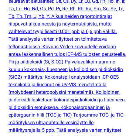
seuraavat alkuaineet: Ce, Cs, Dy, Er, Eu, Gd, Hf, Ho, In, Ir,
La, Lu, Hg, Nd, Os, Pd, Pr, Re, Rh, Rb, Ru, Sm, Sc, Se, Te,
Tb, Th, Tm, U, Yb, Y. Alkuaineiden raportointirajat
riippuvat alkuaineesta ja näytematriisista, mutta
vaihtelevat tyypillisesti 0,001 ppb ja 0,6 ppb välillä.
Tätä analyysia varten näytteet on toimitettava
teflonastioissa. Kovuus Veden kovuudelle voidaan
antaa laskennallinen tulos ICP-MS tulosten perusteella.
Pii ja piidioksidi
(
Si, SiO2) Palveluvalikoimaamme
kuuluu kokonais-, liuenneen ja kolloidisen piidioksidin
(
SiO2) määritys. Kokonaispii analysoidaan ICP-OES
tekniikalla ja liuennut pii UV-VIS menetelmällä
(
molybdeeni heteropolysini menetelmä). Kolloidinen
piidioksidi lasketaan kokonaispiidioksidin ja liuenneen
piidioksidin erotuksena. Kokonaisorgaaninen ja
epäorgaanin hiili
(
TOC ja TIC) Tarjoamme TOC- ja TIC-
määrityksen ultrapuhtaille vesinäytteille,
määritysrajalla 5 ppb. Tätä analyysia varten näytteet