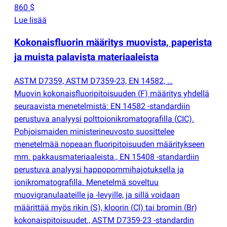
860 $
Lue lisää
Kokonaisfluorin määritys muovista, paperista
ja muista palavista materiaaleista
ASTM D7359, ASTM D7359-23, EN 14582, …
Muovin kokonaisfluoripitoisuuden
(
F) määritys yhdellä
seuraavista menetelmistä: EN 14582 -standardiin
perustuva analyysi polttoionikromatografilla
(
CIC).
Pohjoismaiden ministerineuvosto suosittelee
menetelmää nopeaan fluoripitoisuuden määritykseen
mm. pakkausmateriaaleista., EN 15408 -standardiin
perustuva analyysi happopommihajotuksella ja
ionikromatografilla. Menetelmä soveltuu
muovigranulaateille ja -levyille, ja sillä voidaan
määrittää myös rikin
(
S), kloorin
(
Cl) tai bromin
(
Br)
kokonaispitoisuudet., ASTM D7359-23 -standardin