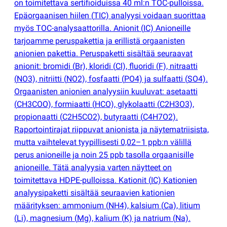
on toimitettava sertifioiduissa 40 ml:n TOC-pulloissa.
Epäorgaanisen hiilen
(
TIC) analyysi voidaan suorittaa
myös TOC-analysaattorilla. Anionit
(
IC) Anioneille
tarjoamme peruspakettia ja erillistä orgaanisten
anionien pakettia. Peruspaketti sisältää seuraavat
anionit: bromidi
(
Br), kloridi
(
Cl), fluoridi
(
F), nitraatti
(
NO3), nitriitti
(
NO2), fosfaatti
(
PO4) ja sulfaatti
(
SO4).
Orgaanisten anionien analyysiin kuuluvat: asetaatti
(
CH3COO), formiaatti
(
HCO), glykolaatti
(
C2H3O3),
propionaatti
(
C2H5CO2), butyraatti
(
C4H7O2).
Raportointirajat riippuvat anionista ja näytematriisista,
mutta vaihtelevat tyypillisesti 0,02–1 ppb:n välillä
perus anioneille ja noin 25 ppb tasolla orgaanisille
anioneille. Tätä analyysia varten näytteet on
toimitettava HDPE-pulloissa. Kationit
(
IC) Kationien
analyysipaketti sisältää seuraavien kationien
määrityksen: ammonium
(
NH4), kalsium
(
Ca), litium
(
Li), magnesium
(
Mg), kalium
(
K) ja natrium
(
Na).