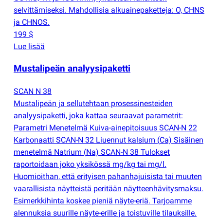
selvittämiseksi. Mahdollisia alkuainepaketteja: O, CHNS
ja CHNOS.
199 $
Lue lisää
Mustalipeän analyysipaketti
SCAN N 38
Mustalipeän ja sellutehtaan prosessinesteiden
analyysipaketti, joka kattaa seuraavat parametrit:
Parametri Menetelmä Kuiva-ainepitoisuus SCAN-N 22
Karbonaatti SCAN-N 32 Liuennut kalsium
(
Ca) Sisäinen
menetelmä Natrium
(
Na) SCAN-N 38 Tulokset
raportoidaan joko yksikössä mg/kg tai mg/l.
Huomioithan, että erityisen pahanhajuisista tai muuten
vaarallisista näytteistä peritään näytteenhävitysmaksu.
Esimerkkihinta koskee pieniä näyte-eriä. Tarjoamme
alennuksia suurille näyte-erille ja toistuville tilauksille.