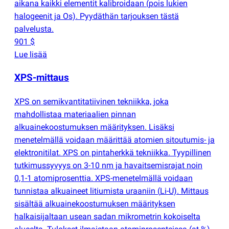
aikana kaikki elementit kalibroidaan
(
pois lukien
halogeenit ja Os). Pyydäthän tarjouksen tästä
palvelusta.
901 $
Lue lisää
XPS-mittaus
XPS on semikvantitatiivinen tekniikka, joka
mahdollistaa materiaalien pinnan
alkuainekoostumuksen määrityksen. Lisäksi
menetelmällä voidaan määrittää atomien sitoutumis- ja
elektronitilat. XPS on pintaherkkä tekniikka. Tyypillinen
tutkimussyvyys on 3-10 nm ja havaitsemisrajat noin
0,1-1 atomiprosenttia. XPS-menetelmällä voidaan
tunnistaa alkuaineet litiumista uraaniin
(
Li-U). Mittaus
sisältää alkuainekoostumuksen määrityksen
halkaisijaltaan usean sadan mikrometrin kokoiselta