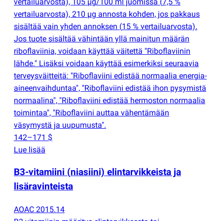
vertailuarvosta), 105 µg/100 ml juomissa
(
7,5 %
vertailuarvosta), 210 µg annosta kohden, jos pakkaus
sisältää vain yhden annoksen
(
15 % vertailuarvosta).
Jos tuote sisältää vähintään yllä mainitun määrän
riboflaviinia, voidaan käyttää väitettä "Riboflaviinin
lähde." Lisäksi voidaan käyttää esimerkiksi seuraavia
terveysväitteitä: "Riboflaviini edistää normaalia energia-
aineenvaihduntaa", "Riboflaviini edistää ihon pysymistä
normaalina", "Riboflaviini edistää hermoston normaalia
toimintaa", "Riboflaviini auttaa vähentämään
väsymystä ja uupumusta".
142–171 $
Lue lisää
B3-vitamiini
(
niasiini) elintarvikkeista ja
lisäravinteista
AOAC 2015.14