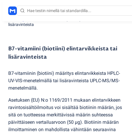
Testauspalvelut
/
B7-vitamiini
(
biotiini) elintarvikkeista tai
lisäravinteista
B7-vitamiini (biotiini) elintarvikkeista tai
lisäravinteista
B7-vitamiinin
(
biotiini) määritys elintarvikkeista HPLC-
UV-VIS-menetelmällä tai lisäravinteista UPLC-MS/MS-
menetelmällä.
Asetuksen
(
EU) N:o 1169/2011 mukaan elintarvikkeen
ravintosisältöilmoitus voi sisältää biotiinin määrän, jos
sitä on tuotteessa merkittävissä määrin suhteessa
päivittäiseen vertailuarvoon
(
50 µg). Biotiinin määrän
ilmoittaminen on mahdollista vähintään seuraavina