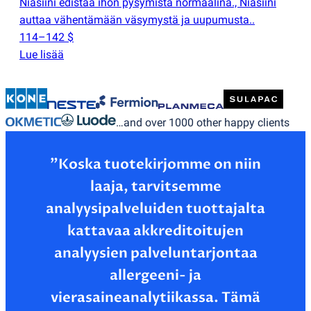
Niasiini edistää ihon pysymistä normaalina., Niasiini
auttaa vähentämään väsymystä ja uupumusta..
114–142 $
Lue lisää
…and over 1000 other happy clients
”Koska tuotekirjomme on niin
laaja, tarvitsemme
analyysipalveluiden tuottajalta
kattavaa akkreditoitujen
analyysien palveluntarjontaa
allergeeni- ja
vierasaineanalytiikassa. Tämä