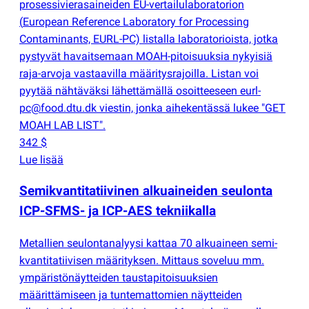
prosessivierasaineiden EU-vertailulaboratorion
(
European Reference Laboratory for Processing
Contaminants, EURL-PC) listalla laboratorioista, jotka
pystyvät havaitsemaan MOAH-pitoisuuksia nykyisiä
raja-arvoja vastaavilla määritysrajoilla. Listan voi
pyytää nähtäväksi lähettämällä osoitteeseen eurl-
pc@food.dtu.dk viestin, jonka aihekentässä lukee "GET
MOAH LAB LIST".
342 $
Lue lisää
Semikvantitatiivinen alkuaineiden seulonta
ICP-SFMS- ja ICP-AES tekniikalla
Metallien seulontanalyysi kattaa 70 alkuaineen semi-
kvantitatiivisen määrityksen. Mittaus soveluu mm.
ympäristönäytteiden taustapitoisuuksien
määrittämiseen ja tuntemattomien näytteiden