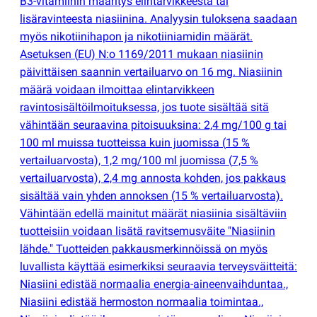
B3-vitamiinin määritys elintarvikkeesta tai
lisäravinteesta niasiinina. Analyysin tuloksena saadaan
myös nikotiinihapon ja nikotiiniamidin määrät.
Asetuksen
(
EU) N:o 1169/2011 mukaan niasiinin
päivittäisen saannin vertailuarvo on 16 mg. Niasiinin
määrä voidaan ilmoittaa elintarvikkeen
ravintosisältöilmoituksessa, jos tuote sisältää sitä
vähintään seuraavina pitoisuuksina: 2,4 mg/100 g tai
100 ml muissa tuotteissa kuin juomissa
(
15 %
vertailuarvosta), 1,2 mg/100 ml juomissa
(
7,5 %
vertailuarvosta), 2,4 mg annosta kohden, jos pakkaus
sisältää vain yhden annoksen
(
15 % vertailuarvosta).
Vähintään edellä mainitut määrät niasiinia sisältäviin
tuotteisiin voidaan lisätä ravitsemusväite "Niasiinin
lähde." Tuotteiden pakkausmerkinnöissä on myös
luvallista käyttää esimerkiksi seuraavia terveysväitteitä:
Niasiini edistää normaalia energia-aineenvaihduntaa.,
Niasiini edistää hermoston normaalia toimintaa.,