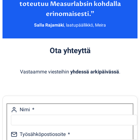
toteutuu Measurlabsin kohdalla
Salla Rajamäki
,
laatupäällikkö, Meira
Ota yhteyttä
Vastaamme viesteihin
yhdessä arkipäivässä
.
Nimi
Työsähköpostiosoite