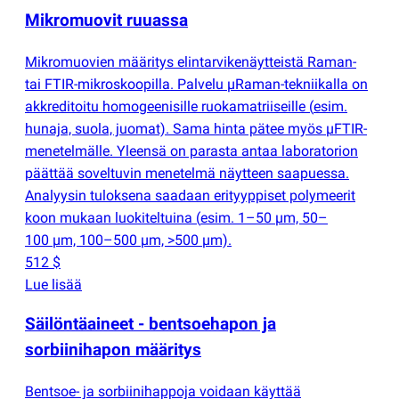
Mikromuovit ruuassa
Mikromuovien määritys elintarvikenäytteistä Raman-
tai FTIR-mikroskoopilla. Palvelu µRaman-tekniikalla on
akkreditoitu homogeenisille ruokamatriiseille
(
esim.
hunaja, suola, juomat). Sama hinta pätee myös µFTIR-
menetelmälle. Yleensä on parasta antaa laboratorion
päättää soveltuvin menetelmä näytteen saapuessa.
Analyysin tuloksena saadaan erityyppiset polymeerit
koon mukaan luokiteltuina
(
esim. 1–50 µm, 50–
100 µm, 100–500 µm, >500 µm).
512 $
Lue lisää
Säilöntäaineet - bentsoehapon ja
sorbiinihapon määritys
Bentsoe- ja sorbiinihappoja voidaan käyttää