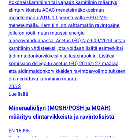
Kokonaiskarnitiinin tai vapaan karnitiinin määritys
elintarvikkeista AOAC-menetelmäkokoelman
menetelmään 2015.10 perustuvalla HPLC-MS-
menetelmällä. Karnitiini on välttämätön ravintoaine,
jolla on rooli muun muassa energia-
aineenvaihdunnassa. Asetus
(
EU) N:o 609/2013 listaa
karnitiinin yhdisteeksi, jota voidaan lisätä esimerkiksi
äidinmaidonkorvikkeisiin ja lastenruokiin. Lisäksi
komission delegoitu asetus
(
EU) 2016/127 määrää,
että äidinmaidonkorvikkeiden ravintoarvoilmoitukseen
on merkittävä karnitiinin määrä.
205 $
Lue lisää
Mineraaliöljyn
(
MOSH/POSH ja MOAH)
määritys elintarvikkeista ja ravintolisistä
EN 16995