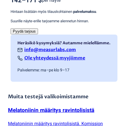
142–171 $
per näyte
Hintaan lisätään myös tilauskohtainen
palvelumaksu
.
Suurille näyte-erille tarjoamme alennetun hinnan.
Pyydä tarjous
Heräsikö kysymyksiä? Autamme mielellämme.
info@measurlabs.com
Ole yhteydessä myyjiimme
Palvelemme: ma–pe klo 9–17
Muita testejä valikoimistamme
Melatoniinin määritys ravintolisistä
Melatoniinin määritys ravintolisistä. Komission