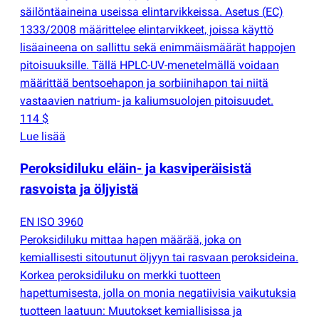
säilöntäaineina useissa elintarvikkeissa. Asetus
(
EC)
1333/2008 määrittelee elintarvikkeet, joissa käyttö
lisäaineena on sallittu sekä enimmäismäärät happojen
pitoisuuksille. Tällä HPLC-UV-menetelmällä voidaan
määrittää bentsoehapon ja sorbiinihapon tai niitä
vastaavien natrium- ja kaliumsuolojen pitoisuudet.
114 $
Lue lisää
Peroksidiluku eläin- ja kasviperäisistä
rasvoista ja öljyistä
EN ISO 3960
Peroksidiluku mittaa hapen määrää, joka on
kemiallisesti sitoutunut öljyyn tai rasvaan peroksideina.
Korkea peroksidiluku on merkki tuotteen
hapettumisesta, jolla on monia negatiivisia vaikutuksia
tuotteen laatuun: Muutokset kemiallisissa ja