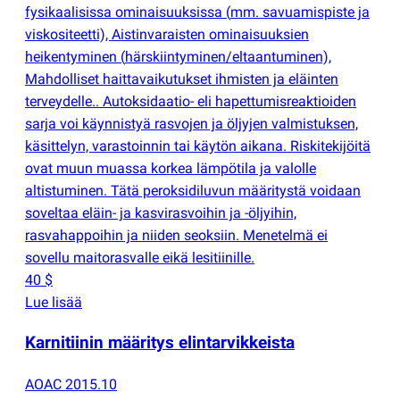
fysikaalisissa ominaisuuksissa
(
mm. savuamispiste ja
viskositeetti), Aistinvaraisten ominaisuuksien
heikentyminen
(
härskiintyminen/eltaantuminen),
Mahdolliset haittavaikutukset ihmisten ja eläinten
terveydelle.. Autoksidaatio- eli hapettumisreaktioiden
sarja voi käynnistyä rasvojen ja öljyjen valmistuksen,
käsittelyn, varastoinnin tai käytön aikana. Riskitekijöitä
ovat muun muassa korkea lämpötila ja valolle
altistuminen. Tätä peroksidiluvun määritystä voidaan
soveltaa eläin- ja kasvirasvoihin ja -öljyihin,
rasvahappoihin ja niiden seoksiin. Menetelmä ei
sovellu maitorasvalle eikä lesitiinille.
40 $
Lue lisää
Karnitiinin määritys elintarvikkeista
AOAC 2015.10