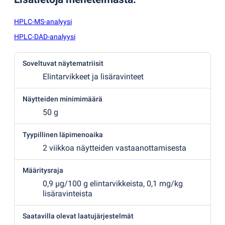
HPLC-MS-analyysi
HPLC-DAD-analyysi
Soveltuvat näytematriisit
Elintarvikkeet ja lisäravinteet
Näytteiden minimimäärä
50 g
Tyypillinen läpimenoaika
2 viikkoa näytteiden vastaanottamisesta
Määritysraja
0,9 µg/100 g elintarvikkeista, 0,1 mg/kg
lisäravinteista
Saatavilla olevat laatujärjestelmät