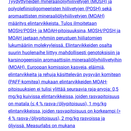
Tyydyttyneiden mineraaliöljyhiilivetyjen
(
MOSH) ja
polyolefiinioligomeeristen hiilivetyjen
(
POSH) sekä
aromaattisten mineraaliöljyhiilivetyjen
(
MOAH)
määritys elintarvikkeista. Tulos ilmoitetaan
MOSH/POSH- ja MOAH-pitoisuuksina, MOSH/POSH ja
MOAH jaetaan ryhmiin perustuen hiiliatomien
lukumääriin molekyyleissä. Elintarvikkeiden osalta
suurin huolenaihe liittyy mahdollisesti genotoksisiin ja
karsinogeenisiin aromaattisiin mineraaliöljyhiilivetyihin
(
MOAH). Euroopan komission kasveja, eläimiä,
elintarvikkeita ja rehuja käsittelevän pysyvän komitean
(
PAFF-komitea) mukaan elintarvikkeiden MOAH-
pitoisuuksien ei tulisi ylittää seuraavia raja-arvoja: 0,5
mg/kg kuivissa elintarvikkeissa, joiden rasvapitoisuus
on matala
(
≤ 4 % rasva-/öljypitoisuus), 1 mg/kg
elintarvikkeissa, joiden rasvapitoisuus on korkeampi
(
>
4 % rasva-/öljypitoisuus), 2 mg/kg rasvoissa ja
öljyissä. Measurlabs on mukana