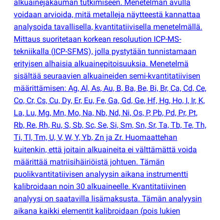
alkuainejakauman tutkimiseen. Menetelmän avulla
voidaan arvioida, mitä metalleja näytteestä kannattaa
analysoida tavallisella, kvantitatiivisella menetelmällä.
Mittaus suoritetaan korkean resoluution ICP-MS-
tekniikalla
(
ICP-SFMS), jolla pystytään tunnistamaan
erityisen alhaisia alkuainepitoisuuksia. Menetelmä
sisältää seuraavien alkuaineiden semi-kvantitatiivisen
määrittämisen: Ag, Al, As, Au, B, Ba, Be, Bi, Br, Ca, Cd, Ce,
Co, Cr, Cs, Cu, Dy, Er, Eu, Fe, Ga, Gd, Ge, Hf, Hg, Ho, I, Ir, K,
La, Lu, Mg, Mn, Mo, Na, Nb, Nd, Ni, Os, P, Pb, Pd, Pr, Pt,
Rb, Re, Rh, Ru, S, Sb, Sc, Se, Si, Sm, Sn, Sr, Ta, Tb, Te, Th,
Ti, Tl, Tm, U, V, W, Y, Yb, Zn ja Zr. Huomaattehan
kuitenkin, että joitain alkuaineita ei välttämättä voida
määrittää matriisihäiriöistä johtuen. Tämän
puolikvantitatiivisen analyysin aikana instrumentti
kalibroidaan noin 30 alkuaineelle. Kvantitatiivinen
analyysi on saatavilla lisämaksusta. Tämän analyysin
aikana kaikki elementit kalibroidaan
(
pois lukien