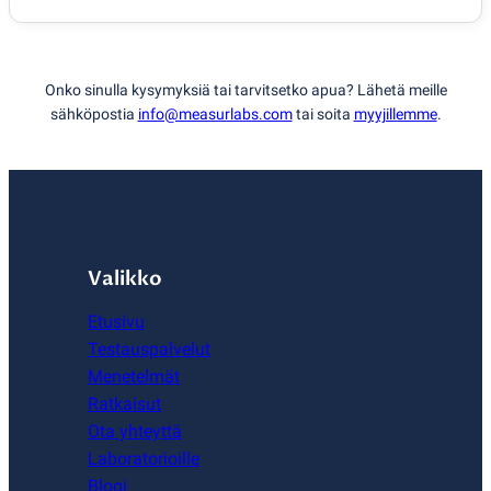
Onko sinulla kysymyksiä tai tarvitsetko apua? Lähetä meille
sähköpostia
info@measurlabs.com
tai soita
myyjillemme
.
Valikko
Etusivu
Testauspalvelut
Menetelmät
Ratkaisut
Ota yhteyttä
Laboratorioille
Blogi