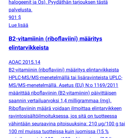
halogeenit ja Os). Pyydäthän tarjouksen tästä
palvelusta.
901 $
Lue lisää
B2-vitamiinin
(
riboflaviini) määritys
elintarvikkeista
AOAC 2015.14
B2-vitamiinin
(
riboflaviini) määritys elintarvikkeista
HPLC-MS/MS-menetelmällä tai lisäravinteista UPLC-
MS/MS-menetelmällä. Asetus
(
EU) N:o 1169/2011
määrittää riboflaviinin
(
B2-vitamiinin) päivittäisen
saannin vertailuarvoksi 1,4 milligrammaa
(
mg).
Riboflaviinin määrä voidaan ilmoittaa elintarvikkeen
ravintosisältöilmoituksessa, jos sitä on tuotteessa
vähintään seuraavina pitoisuuksina: 210 µg/100 g tai
100 ml muissa tuotteissa kuin juomissa
(
15 %