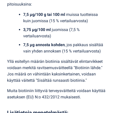
pitoisuuksina:
7,5 µg/100 g tai 100 ml
muissa tuotteissa
kuin juomissa
(
15 % vertailuarvosta)
3,75 µg/100 ml
juomissa
(
7,5 %
vertailuarvosta)
7,5 µg annosta kohden
, jos pakkaus sisältää
vain yhden annoksen
(
15 % vertailuarvosta)
Yllä esitellyn määrän biotiinia sisältävät elintarvikkeet
voidaan merkitä ravitsemusväitteellä "Biotiinin lähde."
Jos määrä on vähintään kaksinkertainen, voidaan
käyttää väitettä "Sisältää runsaasti biotiinia."
Muita biotiiniin liittyviä terveysväitteitä voidaan käyttää
asetuksen
(
EU) N:o 432/2012 mukaisesti.
Lisätietoja menetelmästä
: