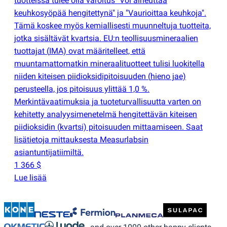
tuotteissa tulee olla varoitus "Voi aiheuttaa
keuhkosyöpää hengitettynä" ja "Vaurioittaa keuhkoja".
Tämä koskee myös kemiallisesti muunneltuja tuotteita,
jotka sisältävät kvartsia. EU:n teollisuusmineraalien
tuottajat
(
IMA) ovat määritelleet, että
muuntamattomatkin mineraalituotteet tulisi luokitella
niiden kiteisen piidioksidipitoisuuden
(
hieno jae)
perusteella, jos pitoisuus ylittää 1,0 %.
Merkintävaatimuksia ja tuoteturvallisuutta varten on
kehitetty analyysimenetelmä hengitettävän kiteisen
piidioksidin
(
kvartsi) pitoisuuden mittaamiseen. Saat
lisätietoja mittauksesta Measurlabsin
asiantuntijatiimiltä.
1 366 $
Lue lisää