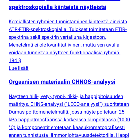
spektroskopialla kiinteistä näytteistä
Kemiallisten ryhmien tunnistaminen kiinteistä aineista
ATR-FTIR-spektroskopialla. Tulokset toimitetaan FTIR-
spektrinä sekä spektrin vertailuna kirjastoon.
Menetelmä ei ole kvantitatiivinen, mutta sen avulla
voidaan tunnistaa näytteen funktionaalisia ryhmiä.
194 $
Lue lisää
Orgaanisen materiaalin CHNOS-analyysi
Näytteen hiili-, vety-, typpi-, rikki-, ja happipitoisuuden
määritys. CHNS-analyysi
(
”LECO-analyysi”) suoritetaan
Dumas-polttomenetelmällä, jossa näyte poltetaan 25
kPa happiatmosfäärissä korkeassa lämpötilassa
(
1000
°C) ja komponentit erotetaan kaasukromatografisesti
ennen tunnistusta lämmönjohtavuusdetektorilla. Happi