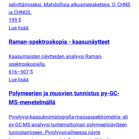
selvittämiseksi. Mahdollisia alkuainepaketteja: O, CHNS
ja CHNOS.
199 $
Lue lisää
Raman-spektroskopia - kaasunäytteet
Kaasumaisten näytteiden analyysi Raman-
spektroskopialla.
616–907 $
Lue lisää
Polymeerien ja muovien tunnistus py-GC-
MS-menetelmällä
Pyrolyysi-kaasukromatografia-massaspektrometria- eli
py-GC-MS-analyysi tuntemattoman polymeerinäytteen
tunnistamiseen. Pyrolyysivaiheessa näyte