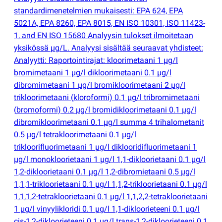
standardimenetelmien mukaisesti: EPA 624, EPA
5021A, EPA 8260, EPA 8015, EN ISO 10301, ISO 11423-
1, and EN ISO 15680 Analyysin tulokset ilmoitetaan
yksikössä µg/L. Analyysi sisältää seuraavat yhdisteet:
Analyytti: Raportointirajat: kloorimetaani 1 µg/l
bromimetaani 1 µg/l dikloorimetaani 0.1 µg/l
dibromimetaani 1 µg/l bromikloorimetaani 2 µg/l
trikloorimetaani
(
kloroformi) 0.1 µg/l tribromimetaani
(
bromoformi) 0.2 µg/l bromidikloorimetaani 0.1 µg/l
dibromikloorimetaani 0.1 µg/l summa 4 trihalometanit
0.5 µg/l tetrakloorimetaani 0.1 µg/l
trikloorifluorimetaani 1 µg/l diklooridifluorimetaani 1
µg/l monokloorietaani 1 µg/l 1,1-dikloorietaani 0.1 µg/l
1,2-dikloorietaani 0.1 µg/l 1,2-dibromietaani 0.5 µg/l
1,1,1-trikloorietaani 0.1 µg/l 1,1,2-trikloorietaani 0.1 µg/l
1,1,1,2-tetrakloorietaani 0.1 µg/l 1,1,2,2-tetrakloorietaani
1 µg/l vinyylikloridi 0.1 µg/l 1,1-dikloorieteeni 0.1 µg/l
cis-1,2-dikloorieteeni 0.1 µg/l trans-1,2-dikloorieteeni 0.1