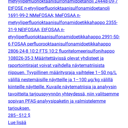
metyyliperfluorioktaanisulfonamidoetanoli 24448-09-7
EtFOSE n-etyyliperfluorioktaanisulfonamidoetanoli
1691-99-2 NMeFOSAA; MeFOSAA n-
metyyliperfluorioktaanisulfonamidoetikkahappo 2355-
31-9 NEtFOSAA; EtFOSAA n-
etyyliperfluorioktaanisulfonamidoetikkahappo 2991-50-
6 FOSAA perfluorooktaanisulfonamidoetikkahappo
2806-24-8 10:2 FTS 10:2 fluoritelomeerisulfonihappo
108026-35-3 Määritettävissä olevat yhdisteet ja
raportointirajat voivat vaihdella näytematriisista
riippuen. Tyypillinen määritysraja vaihtelee 1–50 ng/L
välillä nestemäisille näytteille ja 1–100 µg/kg välillä
kiinteille näytteille. Kuvaile näytematriisia ja analyysin
tavoitteita tarjouspyynnön yhteydessä, niin valitsemme
sopivan PFAS-analyysipaketin ja valmistelemme
tarjouksen.
285–512 $
Lue lisää