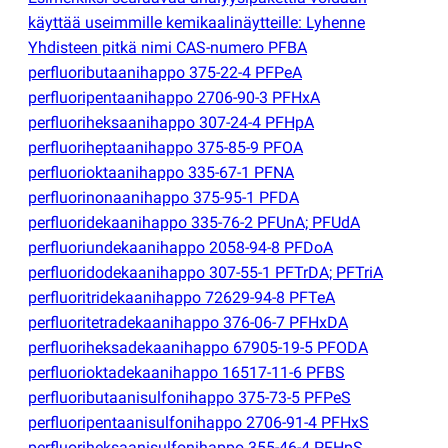
käyttää useimmille kemikaalinäytteille: Lyhenne
Yhdisteen pitkä nimi CAS-numero PFBA
perfluoributaanihappo 375-22-4 PFPeA
perfluoripentaanihappo 2706-90-3 PFHxA
perfluoriheksaanihappo 307-24-4 PFHpA
perfluoriheptaanihappo 375-85-9 PFOA
perfluorioktaanihappo 335-67-1 PFNA
perfluorinonaanihappo 375-95-1 PFDA
perfluoridekaanihappo 335-76-2 PFUnA; PFUdA
perfluoriundekaanihappo 2058-94-8 PFDoA
perfluoridodekaanihappo 307-55-1 PFTrDA; PFTriA
perfluoritridekaanihappo 72629-94-8 PFTeA
perfluoritetradekaanihappo 376-06-7 PFHxDA
perfluoriheksadekaanihappo 67905-19-5 PFODA
perfluorioktadekaanihappo 16517-11-6 PFBS
perfluoributaanisulfonihappo 375-73-5 PFPeS
perfluoripentaanisulfonihappo 2706-91-4 PFHxS
perfluoriheksaanisulfonihappo 355-46-4 PFHpS