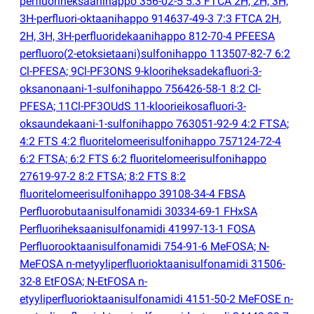
perfluoriheksaanihappo 356-02-5 5:3 FTCA 2H, 2H, 3H,
3H-perfluori-oktaanihappo 914637-49-3 7:3 FTCA 2H,
2H, 3H, 3H-perfluoridekaanihappo 812-70-4 PFEESA
perfluoro
(
2-etoksietaani)sulfonihappo 113507-82-7 6:2
Cl-PFESA; 9Cl-PF3ONS 9-klooriheksadekafluori-3-
oksanonaani-1-sulfonihappo 756426-58-1 8:2 Cl-
PFESA; 11Cl-PF3OUdS 11-kloorieikosafluori-3-
oksaundekaani-1-sulfonihappo 763051-92-9 4:2 FTSA;
4:2 FTS 4:2 fluoritelomeerisulfonihappo 757124-72-4
6:2 FTSA; 6:2 FTS 6:2 fluoritelomeerisulfonihappo
27619-97-2 8:2 FTSA; 8:2 FTS 8:2
fluoritelomeerisulfonihappo 39108-34-4 FBSA
Perfluorobutaanisulfonamidi 30334-69-1 FHxSA
Perfluoriheksaanisulfonamidi 41997-13-1 FOSA
Perfluorooktaanisulfonamidi 754-91-6 MeFOSA; N-
MeFOSA n-metyyliperfluorioktaanisulfonamidi 31506-
32-8 EtFOSA; N-EtFOSA n-
etyyliperfluorioktaanisulfonamidi 4151-50-2 MeFOSE n-