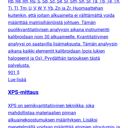
Rb, Re, Rh, Ru, S, Sb, Sc, Se, Si, Sm, Sn, Sr, Ta, Tb, Te, Th,
Ti, Tl, Tm, U, V, W, Y, Yb, Zn ja Zr. Huomaattehan
kuitenkin, että joitain alkuaineita ei välttämättä voida
määrittää matriisihäiriöistä johtuen. Tämän
puolikvantitatiivisen analyysin aikana instrumentti
kalibroidaan noin 30 alkuaineelle. Kvantitatiivinen
analyysi on saatavilla lisämaksusta. Tämän analyysin
aikana kaikki elementit kalibroidaan
(
pois lukien
halogeenit ja Os). Pyydäthän tarjouksen tästä
palvelusta.
901 $
Lue lisää
XPS-mittaus
XPS on semikvantitatiivinen tekniikka, joka
mahdollistaa materiaalien pinnan
alkuainekoostumuksen määrityksen. Lisäksi
menetelmällä voidaan määrittää atomien sitoutumis- ja