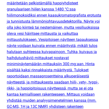
määritetään pelkistämällä happiyhdisteet
granulaarisen hiilen kanssa 1480 °C:ssa
hiilimonoksidiksi ennen kaasukromatografista erotusta
ja tunnistusta lämmönjohtavuusdetektorilla. Näyte voi
olla joko kiinteä tai nestemäinen, mutta vesiliuoksissa
oleva vesi häiritsee mittausta ja vaikuttaa
mittaustulokseen. Vesipitoisen näytteen tapauksessa
näyte voidaan kuivata ennen määritystä, mikäli tulos
halutaan suhteessa kuivapainoon. Tuhka, kuivaus ja
haihdutushäviö mittaukset nostavat
miniminäytemäärän mittauksiin 300 mg:aan. Hinta
sisältää kaksi rinnakkaista määritystä. Tulokset
raportoidaan massaprosentteina alkuperäisestä
näytteestä, ja mittauksesta saadaan hiili-, vety-, typpi-,
rikki-, ja happipitoisuus näytteessä, mutta se ei ota
kantaa kemialliseen rakenteeseen. Mittaus voidaan
yhdistää muiden analyysimenetelmien kanssa
(
mm.
GC-MS, 1H ja 13C NMR) yhdisteen rakenteen