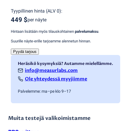
Tyypillinen hinta
(
ALV 0
):
449 $
per näyte
Hintaan lisätään myös tilauskohtainen
palvelumaksu
.
Suurille näyte-erille tarjoamme alennetun hinnan.
Pyydä tarjous
Heräsikö kysymyksiä? Autamme mielellämme.
info@measurlabs.com
Ole yhteydessä myyjiimme
Palvelemme: ma–pe klo 9–17
Muita testejä valikoimistamme