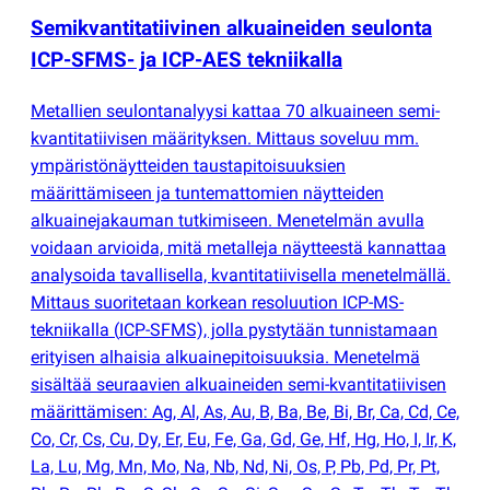
Semikvantitatiivinen alkuaineiden seulonta
ICP-SFMS- ja ICP-AES tekniikalla
Metallien seulontanalyysi kattaa 70 alkuaineen semi-
kvantitatiivisen määrityksen. Mittaus soveluu mm.
ympäristönäytteiden taustapitoisuuksien
määrittämiseen ja tuntemattomien näytteiden
alkuainejakauman tutkimiseen. Menetelmän avulla
voidaan arvioida, mitä metalleja näytteestä kannattaa
analysoida tavallisella, kvantitatiivisella menetelmällä.
Mittaus suoritetaan korkean resoluution ICP-MS-
tekniikalla
(
ICP-SFMS), jolla pystytään tunnistamaan
erityisen alhaisia alkuainepitoisuuksia. Menetelmä
sisältää seuraavien alkuaineiden semi-kvantitatiivisen
määrittämisen: Ag, Al, As, Au, B, Ba, Be, Bi, Br, Ca, Cd, Ce,
Co, Cr, Cs, Cu, Dy, Er, Eu, Fe, Ga, Gd, Ge, Hf, Hg, Ho, I, Ir, K,
La, Lu, Mg, Mn, Mo, Na, Nb, Nd, Ni, Os, P, Pb, Pd, Pr, Pt,