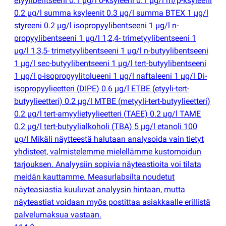
etyylibentseeni 0.1 µg/l o-ksyleeni 0.1 µg/l m/p-ksyleeni
0.2 µg/l summa ksyleenit 0.3 µg/l summa BTEX 1 µg/l
styreeni 0.2 µg/l isopropyylibentseeni 1 µg/l n-
propyylibentseeni 1 µg/l 1,2,4- trimetyylibentseeni 1
µg/l 1,3,5- trimetyylibentseeni 1 µg/l n-butyylibentseeni
1 µg/l sec-butyylibentseeni 1 µg/l tert-butyylibentseeni
1 µg/l p-isopropyylitolueeni 1 µg/l naftaleeni 1 µg/l Di-
isopropyylieetteri
(
DIPE) 0.6 µg/l ETBE
(
etyyli-tert-
butyylieetteri) 0.2 µg/l MTBE
(
metyyli-tert-butyylieetteri)
0.2 µg/l tert-amyylietyylieetteri
(
TAEE) 0.2 µg/l TAME
0.2 µg/l tert-butyylialkoholi
(
TBA) 5 µg/l etanoli 100
µg/l Mikäli näytteestä halutaan analysoida vain tietyt
yhdisteet, valmistelemme mielellämme kustomoidun
tarjouksen. Analyysiin sopivia näyteastioita voi tilata
meidän kauttamme. Measurlabsilta noudetut
näyteasiastia kuuluvat analyysin hintaan, mutta
näyteastiat voidaan myös postittaa asiakkaalle erillistä
palvelumaksua vastaan.