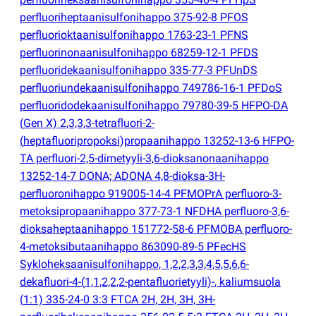
perfluoriheptaanisulfonihappo 375-92-8 PFOS
perfluorioktaanisulfonihappo 1763-23-1 PFNS
perfluorinonaanisulfonihappo 68259-12-1 PFDS
perfluoridekaanisulfonihappo 335-77-3 PFUnDS
perfluoriundekaanisulfonihappo 749786-16-1 PFDoS
perfluoridodekaanisulfonihappo 79780-39-5 HFPO-DA
(
Gen X) 2,3,3,3-tetrafluori-2-
(
heptafluoripropoksi)propaanihappo 13252-13-6 HFPO-
TA perfluori-2,5-dimetyyli-3,6-dioksanonaanihappo
13252-14-7 DONA; ADONA 4,8-dioksa-3H-
perfluoronihappo 919005-14-4 PFMOPrA perfluoro-3-
metoksipropaanihappo 377-73-1 NFDHA perfluoro-3,6-
dioksaheptaanihappo 151772-58-6 PFMOBA perfluoro-
4-metoksibutaanihappo 863090-89-5 PFecHS
Sykloheksaanisulfonihappo, 1,2,2,3,3,4,5,5,6,6-
dekafluori-4-
(
1,1,2,2,2-pentafluorietyyli)-, kaliumsuola
(
1:1) 335-24-0 3:3 FTCA 2H, 2H, 3H, 3H-