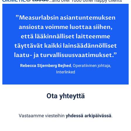
…and over 1000 other happy clients
”Measurlabsin asiantuntemuksen
ansiosta voimme luottaa siihen,
että lääkinnälliset laitteemme
täyttävät kaikki lainsäädännölliset
Rebecca Stjernberg Bejhed
,
Operatiivinen johtaja,
Interlinked
Ota yhteyttä
Vastaamme viesteihin
yhdessä arkipäivässä
.