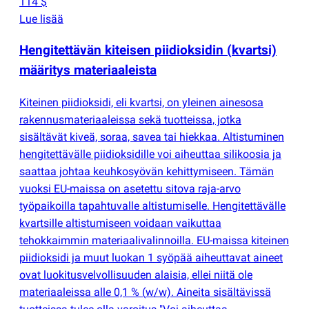
114 $
Lue lisää
Hengitettävän kiteisen piidioksidin
(
kvartsi)
määritys materiaaleista
Kiteinen piidioksidi, eli kvartsi, on yleinen ainesosa
rakennusmateriaaleissa sekä tuotteissa, jotka
sisältävät kiveä, soraa, savea tai hiekkaa. Altistuminen
hengitettävälle piidioksidille voi aiheuttaa silikoosia ja
saattaa johtaa keuhkosyövän kehittymiseen. Tämän
vuoksi EU-maissa on asetettu sitova raja-arvo
työpaikoilla tapahtuvalle altistumiselle. Hengitettävälle
kvartsille altistumiseen voidaan vaikuttaa
tehokkaimmin materiaalivalinnoilla. EU-maissa kiteinen
piidioksidi ja muut luokan 1 syöpää aiheuttavat aineet
ovat luokitusvelvollisuuden alaisia, ellei niitä ole
materiaaleissa alle 0,1 %
(
w/w). Aineita sisältävissä