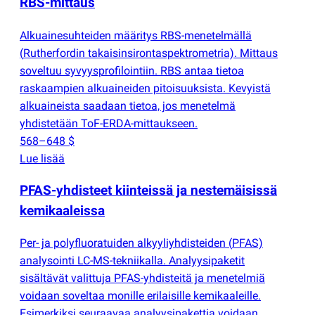
RBS-mittaus
Alkuainesuhteiden määritys RBS-menetelmällä
(
Rutherfordin takaisinsirontaspektrometria). Mittaus
soveltuu syvyysprofilointiin. RBS antaa tietoa
raskaampien alkuaineiden pitoisuuksista. Kevyistä
alkuaineista saadaan tietoa, jos menetelmä
yhdistetään ToF-ERDA-mittaukseen.
568–648 $
Lue lisää
PFAS-yhdisteet kiinteissä ja nestemäisissä
kemikaaleissa
Per- ja polyfluoratuiden alkyyliyhdisteiden
(
PFAS)
analysointi LC-MS-tekniikalla. Analyysipaketit
sisältävät valittuja PFAS-yhdisteitä ja menetelmiä
voidaan soveltaa monille erilaisille kemikaaleille.
Esimerkiksi seuraavaa analyysipakettia voidaan