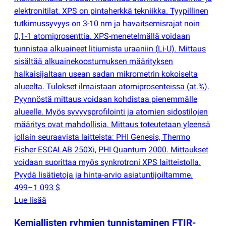
elektronitilat. XPS on pintaherkkä tekniikka. Tyypillinen
tutkimussyvyys on 3-10 nm ja havaitsemisrajat noin
0,1-1 atomiprosenttia. XPS-menetelmällä voidaan
tunnistaa alkuaineet litiumista uraaniin
(
Li-U). Mittaus
sisältää alkuainekoostumuksen määrityksen
halkaisijaltaan usean sadan mikrometrin kokoiselta
alueelta. Tulokset ilmaistaan atomiprosenteissa
(
at.%).
Pyynnöstä mittaus voidaan kohdistaa pienemmälle
alueelle. Myös syvyysprofilointi ja atomien sidostilojen
määritys ovat mahdollisia. Mittaus toteutetaan yleensä
jollain seuraavista laitteista: PHI Genesis, Thermo
Fisher ESCALAB 250Xi, PHI Quantum 2000. Mittaukset
voidaan suorittaa myös synkrotroni XPS laitteistolla.
Pyydä lisätietoja ja hinta-arvio asiatuntijoiltamme.
499–1 093 $
Lue lisää
Kemiallisten ryhmien tunnistaminen FTIR-