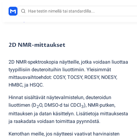
Testauspalvelut
/
2D NMR-mittaukset
2D NMR-mittaukset
2D NMR-spektroskopia näytteille, jotka voidaan liuottaa
tyypillisiin deuteroituihin liuottimiin. Yleisimmät
mittausvaihtoehdot: COSY, TOCSY, ROESY, NOESY,
HMBC, ja HSQC.
Hinnat sisältävät näytevalmistelun, deuteroidun
liuottimen
(
D
O, DMSO-d tai CDCl
), NMR-putken,
2
3
mittauksen ja datan käsittelyn. Lisätietoja mittauksesta
ja raakadata voidaan toimittaa pyynnöstä.
Kerrothan meille, jos näytteesi vaativat harvinaisten