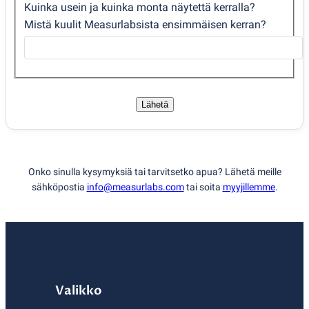
Kuinka usein ja kuinka monta näytettä kerralla?
Mistä kuulit Measurlabsista ensimmäisen kerran?
Lähetä
Onko sinulla kysymyksiä tai tarvitsetko apua? Lähetä meille
sähköpostia
info@measurlabs.com
tai soita
myyjillemme
.
Valikko