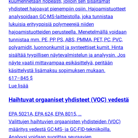
kuumennetaan nopeasti, jolloin sen sisältämät
yhdisteet hajoavat pienempiin osiin. Hajoamistuotteet
analysoidaan GC-MS-laitteistolla, joka tunnistaa
lukuisia erityyppisiä polymeerejä niiden
hajoamistuotteiden perusteella. Menetelmällä voidaan
tunnistaa mm. PE, PP, PS, ABS, PMMA, PET, PC, PVC,
polyamidit, luonnonkumit ja synteettiset kumit. Hinta
sisältää tyypillisen näytevalmistelun ja analyysin. Jos
näyte vaatii mittavampaa esikäsittelyä, peritään
käsittelystä lisämaksu sopimuksen mukaan.
617–845 $
Lue lisää
Haihtuvat orgaaniset yhdisteet
(
VOC) vedestä
EPA 5021A, EPA 624, EPA 8015, …
Valittujen haihtuvien orgaanisten yhdisteiden
(
VOC)
määritys vedestä GC-MS- ja GC-FID-tekniikoilla.
Analyysi voidaan suorittaa seuraavien