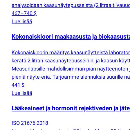
analysoidaan kaasunäytepusseista
(
2 litraa tilvauu
467–740 $
Lue lisää
Kokonaiskloori maakaasusta ja biokaasust
Kokonaiskloorin määritys kaasunäytteistä laborato
kerätä 2 litran kaasunäytepusseihin, ja kaasun käy
Measurlabsille mahdollisimman pian näytteenoton jä
pieniä näyte-eriä. Tarjoamme alennuksia suurille näy
441 $
Lue lisää
Lääkeaineet ja hormonit rejektiveden ja jä
ISO 21676:2018