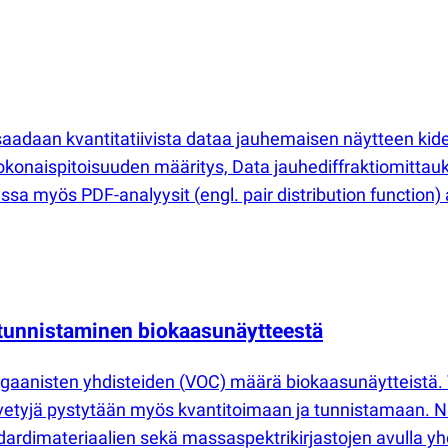
saadaan kvantitatiivista dataa jauhemaisen näytteen kide
okonaispitoisuuden määritys, Data jauhediffraktiomittauk
aessa myös PDF-analyysit
(
engl. pair distribution function
tunnistaminen biokaasunäytteestä
orgaanisten yhdisteiden
(
VOC) määrä biokaasunäytteistä. T
vetyjä pystytään myös kvantitoimaan ja tunnistamaan. Nä
rdimateriaalien sekä massaspektrikirjastojen avulla yhd