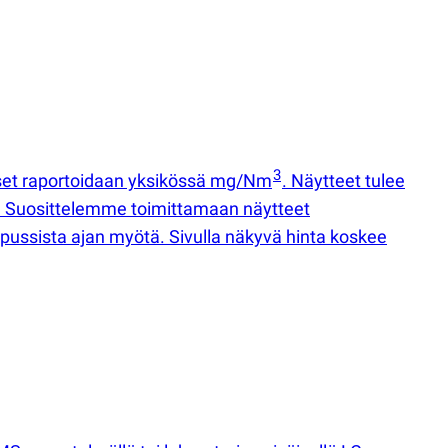
3
kset raportoidaan yksikössä mg/Nm
. Näytteet tulee
na. Suosittelemme toimittamaan näytteet
epussista ajan myötä. Sivulla näkyvä hinta koskee