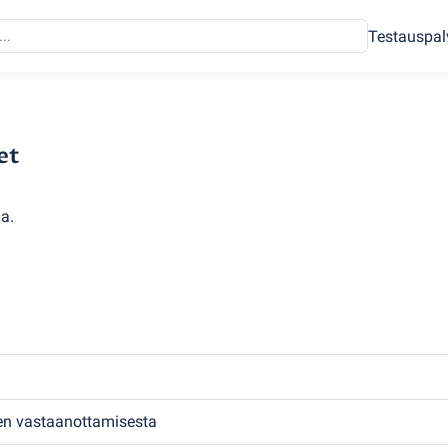
Testauspal
et
a.
den vastaanottamisesta