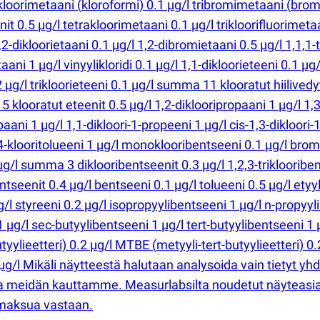
ikloorimetaani
(
kloroformi) 0.1 µg/l tribromimetaani
(
bromo
 0.5 µg/l tetrakloorimetaani 0.1 µg/l trikloorifluorimetaan
-dikloorietaani 0.1 µg/l 1,2-dibromietaani 0.5 µg/l 1,1,1-tr
aani 1 µg/l vinyylikloridi 0.1 µg/l 1,1-dikloorieteeni 0.1 µg/
 µg/l trikloorieteeni 0.1 µg/l summa 11 klooratut hiilived
5 klooratut eteenit 0.5 µg/l 1,2-diklooripropaani 1 µg/l 1,3
paani 1 µg/l 1,1-dikloori-1-propeeni 1 µg/l cis-1,3-dikloori
4-klooritolueeni 1 µg/l monoklooribentseeni 0.1 µg/l bromi
g/l summa 3 diklooribentseenit 0.3 µg/l 1,2,3-triklooribent
ntseenit 0.4 µg/l bentseeni 0.1 µg/l tolueeni 0.5 µg/l etyy
styreeni 0.2 µg/l isopropyylibentseeni 1 µg/l n-propyylib
 µg/l sec-butyylibentseeni 1 µg/l tert-butyylibentseeni 1 µ
butyylieetteri) 0.2 µg/l MTBE
(
metyyli-tert-butyylieetteri) 0.
 µg/l Mikäli näytteestä halutaan analysoida vain tietyt
lata meidän kauttamme. Measurlabsilta noudetut näyteasia
lumaksua vastaan.