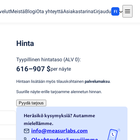
velut
Meistä
Blogi
Ota yhteyttä
Asiakastarinat
Kirjaudu
FI
Hinta
Tyypillinen hintataso
(
ALV 0
):
616–907 $
per näyte
Hintaan lisätään myös tilauskohtainen
palvelumaksu
.
Suurille näyte-erille tarjoamme alennetun hinnan.
Pyydä tarjous
Heräsikö kysymyksiä? Autamme
mielellämme.
info@measurlabs.com
Ole yhteydessä myyjiimme