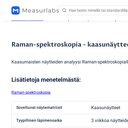
Testauspalvelut
/
Raman-spektroskopia - kaasunäytteet
Raman-spektroskopia - kaasunäytte
Kaasumaisten näytteiden analyysi Raman-spektroskopiall
Lisätietoja menetelmästä
:
Raman-spektroskopia
Kaasunäytteet
Soveltuvat näytematriisit
3 viikkoa näyttei
Tyypillinen läpimenoaika