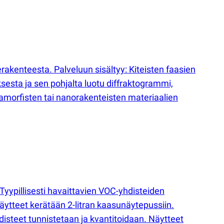
rakenteesta. Palveluun sisältyy: Kiteisten faasien
sesta ja sen pohjalta luotu diffraktogrammi,
) amorfisten tai nanorakenteisten materiaalien
yypillisesti havaittavien VOC-yhdisteiden
ytteet kerätään 2-litran kaasunäytepussiin.
isteet tunnistetaan ja kvantitoidaan. Näytteet