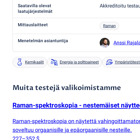
Akkreditoitu testa
Saatavilla olevat
laatujärjestelmät
Mittauslaitteet
Raman
Menetelmän asiantuntija
Anssi Rajal
Kemikaalit
Energia ja polttoaineet
Ympäristötes
Muita testejä valikoimistamme
Raman-spektroskopia - nestemäiset näytte
Raman-spektroskopia on näytettä vahingoittamato
soveltuu orgaanisille ja epäorgaanisille nesteille.
227–352 $