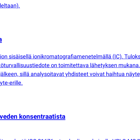
deltaan).
a
rion sisäisellä ionikromatografiamenetelmällä
(
IC). Tulo
ttöturvallisuustiedote on toimitettava lähetyksen muka
lkeen, sillä analysoitavat yhdisteet voivat haihtua näyt
te-erille.
teveden konsentraatista