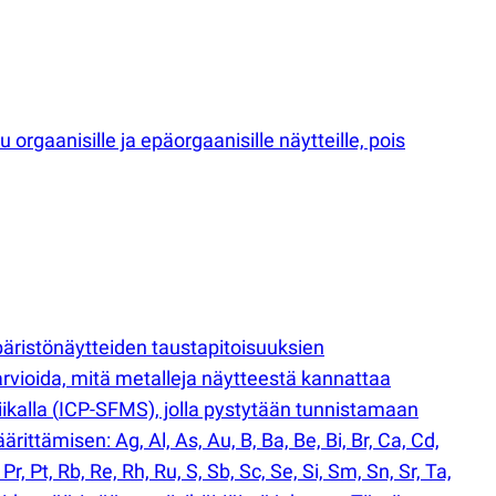
rgaanisille ja epäorgaanisille näytteille, pois
äristönäytteiden taustapitoisuuksien
vioida, mitä metalleja näytteestä kannattaa
iikalla
(
ICP-SFMS), jolla pystytään tunnistamaan
ttämisen: Ag, Al, As, Au, B, Ba, Be, Bi, Br, Ca, Cd,
Pr, Pt, Rb, Re, Rh, Ru, S, Sb, Sc, Se, Si, Sm, Sn, Sr, Ta,