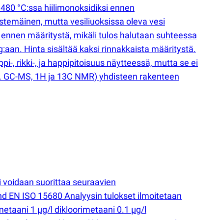
480 °C:ssa hiilimonoksidiksi ennen
estemäinen, mutta vesiliuoksissa oleva vesi
 ennen määritystä, mikäli tulos halutaan suhteessa
an. Hinta sisältää kaksi rinnakkaista määritystä.
i-, rikki-, ja happipitoisuus näytteessä, mutta se ei
 GC-MS, 1H ja 13C NMR) yhdisteen rakenteen
i voidaan suorittaa seuraavien
d EN ISO 15680 Analyysin tulokset ilmoitetaan
metaani 1 µg/l dikloorimetaani 0.1 µg/l