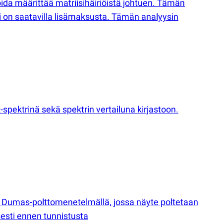
 voida määrittää matriisihäiriöistä johtuen. Tämän
ysi on saatavilla lisämaksusta. Tämän analyysin
spektrinä sekä spektrin vertailuna kirjastoon.
n Dumas-polttomenetelmällä, jossa näyte poltetaan
esti ennen tunnistusta