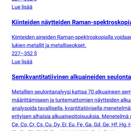
Lue lisää
Kiinteiden näytteiden Raman-spektroskopi
Kiinteiden aineiden Raman-spektroskopialla voidaan 
lukien metallit ja metalliseokset.
227–352 $
Lue lisää
Semikvantitatiivinen alkuaineiden seulont
Metallien seulontanalyysi kattaa 70 alkuaineen sem
määrittämiseen ja tuntemattomien näytteiden alku
analysoida tavallisella, kvantitatiivisella menetelm
erityisen alhaisia alkuainepitoisuuksia. Menetelmä si
Ce, Co, Cr, Cs, Cu, Dy, Er, Eu, Fe, Ga, Gd, Ge, Hf, Hg, H