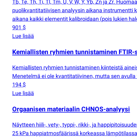
Tb, Te, Th, Ti, Tl, Tm, U, V, W, Y, Yb, Zn ja Zr. Huom
puolikvantitatiivisen analyysin aikana instrumentti 
aikana kaikki elementit kalibroidaan
(
pois lukien ha
901 $
Lue lisää
Kemiallisten ryhmien tunnistaminen FTIR-sp
Kemiallisten ryhmien tunnistaminen kiinteistä ainei
Menetelmä ei ole kvantitatiivinen, mutta sen avulla
194 $
Lue lisää
Orgaanisen materiaalin CHNOS-analyysi
Näytteen hiili-, vety-, typpi-, rikki-, ja happipitois
25 kPa happiatmosfäärissä korkeassa lämpötilass