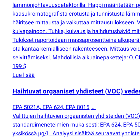
lämmönjohtavuusdetektorilla. Happi määritetään pel
kaasukromatografista erotusta ja tunnistusta lämmön
häiritsee mittausta ja vaikuttaa mittaustulokseen.
kuivapainoon. Tuhka, kuivaus ja haihdutushäviö mit
Tulokset raportoidaan massaprosentteina alkuperäises
ota kantaa kemialliseen rakenteeseen. Mittaus vo
selvittämiseksi. Mahdollisia alkuainepaketteja: O,
199 $
Lue lisää
Haihtuvat orgaaniset yhdisteet
(
VOC) vede
EPA 5021A, EPA 624, EPA 8015, …
Valittujen haihtuvien orgaanisten yhdisteiden
(
VOC) 
standardimenetelmien mukaisesti: EPA 624, EPA 50
yksikössä µg/L. Analyysi sisältää seuraavat yhdistee