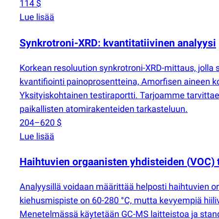
114 $
Lue lisää
Synkrotroni-XRD: kvantitatiivinen analyysi
Korkean resoluution synkrotroni-XRD-mittaus, jolla 
kvantifiointi painoprosentteina, Amorfisen aineen k
Yksityiskohtainen testiraportti. Tarjoamme tarvitt
paikallisten atomirakenteiden tarkasteluun.
204–620 $
Lue lisää
Haihtuvien orgaanisten yhdisteiden
(
VOC) 
Analyysillä voidaan määrittää helposti haihtuvien 
kiehusmispiste on 60-280 °C, mutta kevyempiä hiili
Menetelmässä käytetään GC-MS laitteistoa ja standa