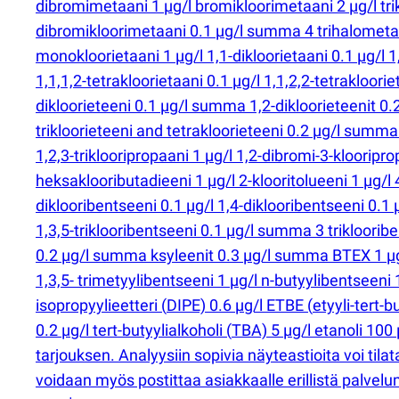
dibromimetaani 1 µg/l bromikloorimetaani 2 µg/l tr
dibromikloorimetaani 0.1 µg/l summa 4 trihalometanit
monokloorietaani 1 µg/l 1,1-dikloorietaani 0.1 µg/l 1,2
1,1,1,2-tetrakloorietaani 0.1 µg/l 1,1,2,2-tetraklooriet
dikloorieteeni 0.1 µg/l summa 1,2-dikloorieteenit 0.2
trikloorieteeni and tetrakloorieteeni 0.2 µg/l summa 
1,2,3-triklooripropaani 1 µg/l 1,2-dibromi-3-klooripro
heksaklooributadieeni 1 µg/l 2-klooritolueeni 1 µg/l 
diklooribentseeni 0.1 µg/l 1,4-diklooribentseeni 0.1 µ
1,3,5-triklooribentseeni 0.1 µg/l summa 3 triklooribe
0.2 µg/l summa ksyleenit 0.3 µg/l summa BTEX 1 µg/l 
1,3,5- trimetyylibentseeni 1 µg/l n-butyylibentseeni 1
isopropyylieetteri
(
DIPE) 0.6 µg/l ETBE
(
etyyli-tert-
0.2 µg/l tert-butyylialkoholi
(
TBA) 5 µg/l etanoli 100
tarjouksen. Analyysiin sopivia näyteastioita voi ti
voidaan myös postittaa asiakkaalle erillistä palve