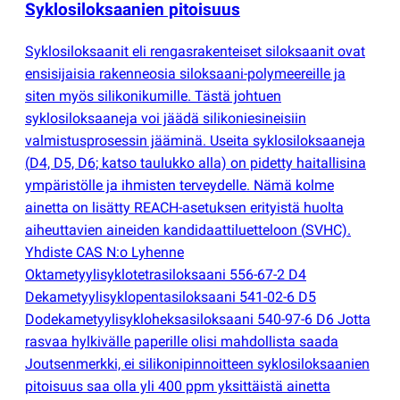
Syklosiloksaanien pitoisuus
Syklosiloksaanit eli rengasrakenteiset siloksaanit ovat
ensisijaisia rakenneosia siloksaani-polymeereille ja
siten myös silikonikumille. Tästä johtuen
syklosiloksaaneja voi jäädä silikoniesineisiin
valmistusprosessin jääminä. Useita syklosiloksaaneja
(
D4, D5, D6; katso taulukko alla) on pidetty haitallisina
ympäristölle ja ihmisten terveydelle. Nämä kolme
ainetta on lisätty REACH-asetuksen erityistä huolta
aiheuttavien aineiden kandidaattiluetteloon
(
SVHC).
Yhdiste CAS N:o Lyhenne
Oktametyylisyklotetrasiloksaani 556-67-2 D4
Dekametyylisyklopentasiloksaani 541-02-6 D5
Dodekametyylisykloheksasiloksaani 540-97-6 D6 Jotta
rasvaa hylkivälle paperille olisi mahdollista saada
Joutsenmerkki, ei silikonipinnoitteen syklosiloksaanien
pitoisuus saa olla yli 400 ppm yksittäistä ainetta