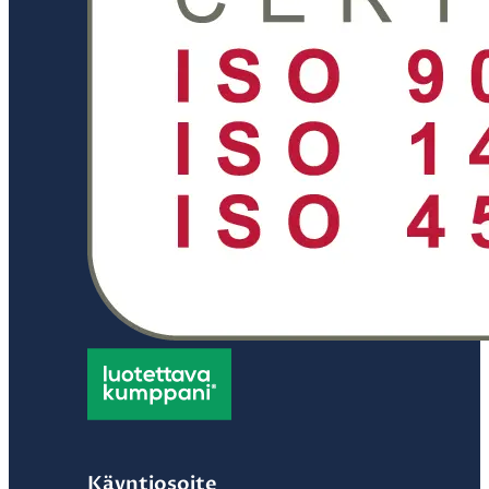
Käyntiosoite