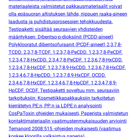
materiaaleista valmistetut pakkausmateriaalit voivat
olla epäsuoran altistuksen lähde, riippuen raaka-aineen
laadusta ja puhdistusprosessien tehokkuudesta.
Testipaketti sisältää seuraavien yhdisteiden
määrityksen: Dibentso-p-dioksiinit
(
PCDD-aineet)
Polyklooratut dibentsofuraanit
(
PCDF-aineet) 2,3,7,8-
TCDD. 2,3,7,8-TCDF. 1,2,3,7,8-PeCDD. 1,2,3,7,8-PeCDF.
1,2,3,4,7,8-HxCDD. 2,3,4,7,8-PeCDF. 1,2,3,6,7,8-HxCDD.
1,2,3,4,7,8-HxCDF. 1,2,3,7,8,9-HxCDD. 1,2,3,6,7,8-HxCDF.
1,2,3,4,6,7,8-HpCDD. 1,2,3,7,8,9-HxCDF. OCDD.
2,3,4,6,7,8-HxCDF. 1,2,3,4,6,7,8-HpCDF. 1,2,3,4,7,8,9-
HpCDF. OCDF. Testipaketti soveltuu mm. seuraaviin
tarkoituksiin: Kosmetiikkapakkauksiin tarkoitetun
kierrätetyn PE:n, PP:n ja LDPE:n analysointi
CosPaToxin ohjeiden mukaisesti, Paperista valmistetun
kontaktimateriaalin vaatimustenmukaisuuden arviointi
Temanord 2008:515 -ohjeiden mukaisesti
(
vaatimus
koskee kloorilla valkaistua paperia).