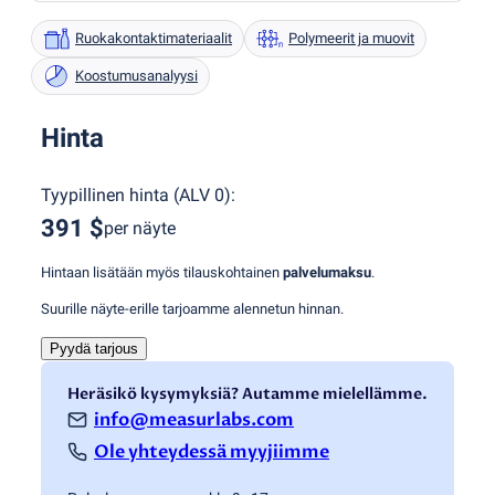
Ruokakontaktimateriaalit
Polymeerit ja muovit
Koostumusanalyysi
Hinta
Tyypillinen hinta
(
ALV 0
):
391 $
per näyte
Hintaan lisätään myös tilauskohtainen
palvelumaksu
.
Suurille näyte-erille tarjoamme alennetun hinnan.
Pyydä tarjous
Heräsikö kysymyksiä? Autamme mielellämme.
info@measurlabs.com
Ole yhteydessä myyjiimme