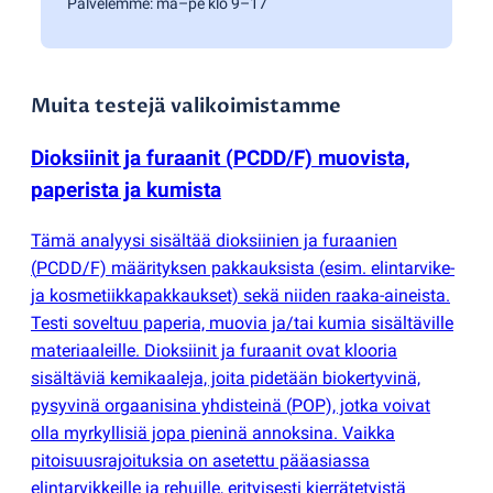
Palvelemme: ma–pe klo 9–17
Muita testejä valikoimistamme
Dioksiinit ja furaanit
(
PCDD/F) muovista,
paperista ja kumista
Tämä analyysi sisältää dioksiinien ja furaanien
(
PCDD/F) määrityksen pakkauksista
(
esim. elintarvike-
ja kosmetiikkapakkaukset) sekä niiden raaka-aineista.
Testi soveltuu paperia, muovia ja/tai kumia sisältäville
materiaaleille. Dioksiinit ja furaanit ovat klooria
sisältäviä kemikaaleja, joita pidetään biokertyvinä,
pysyvinä orgaanisina yhdisteinä
(
POP), jotka voivat
olla myrkyllisiä jopa pieninä annoksina. Vaikka
pitoisuusrajoituksia on asetettu pääasiassa
elintarvikkeille ja rehuille, erityisesti kierrätetyistä