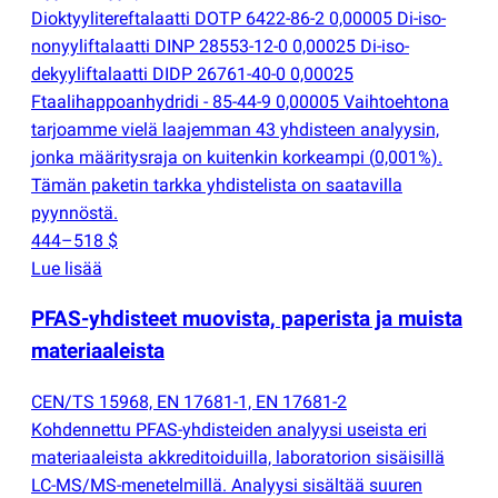
Dioktyylitereftalaatti DOTP 6422-86-2 0,00005 Di-iso-
nonyyliftalaatti DINP 28553-12-0 0,00025 Di-iso-
dekyyliftalaatti DIDP 26761-40-0 0,00025
Ftaalihappoanhydridi - 85-44-9 0,00005 Vaihtoehtona
tarjoamme vielä laajemman 43 yhdisteen analyysin,
jonka määritysraja on kuitenkin korkeampi
(
0,001%).
Tämän paketin tarkka yhdistelista on saatavilla
pyynnöstä.
444–518 $
Lue lisää
PFAS-yhdisteet muovista, paperista ja muista
materiaaleista
CEN/TS 15968, EN 17681-1, EN 17681-2
Kohdennettu PFAS-yhdisteiden analyysi useista eri
materiaaleista akkreditoiduilla, laboratorion sisäisillä
LC-MS/MS-menetelmillä. Analyysi sisältää suuren