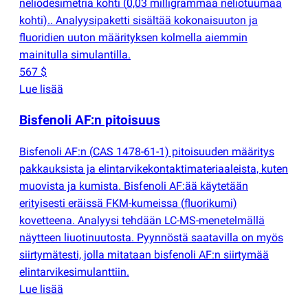
neliödesimetriä kohti
(
0,03 milligrammaa neliötuumaa
kohti).. Analyysipaketti sisältää kokonaisuuton ja
fluoridien uuton määrityksen kolmella aiemmin
mainitulla simulantilla.
567 $
Lue lisää
Bisfenoli AF:n pitoisuus
Bisfenoli AF:n
(
CAS 1478-61-1) pitoisuuden määritys
pakkauksista ja elintarvikekontaktimateriaaleista, kuten
muovista ja kumista. Bisfenoli AF:ää käytetään
erityisesti eräissä FKM-kumeissa
(
fluorikumi)
kovetteena. Analyysi tehdään LC-MS-menetelmällä
näytteen liuotinuutosta. Pyynnöstä saatavilla on myös
siirtymätesti, jolla mitataan bisfenoli AF:n siirtymää
elintarvikesimulanttiin.
Lue lisää