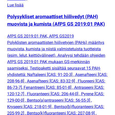
Lue lisää
Polysykliset aromaattiset hiilivedyt
(
PAH)
muovista ja kumista
(
AfPS GS 2019:01 PAK)
AfPS GS 2019:01 PAK, AfPS GS2019
Polyklisten aromaattisten hiilivetyjen
(
PAHs) määritys
muovista, kumista ja niistä valmistetuista tuotteista
(
esim. lelut, keittiövälineet). Analyysi tehdään ohjeiden
AfPS GS 2019:01 PAK mukaan GS-merkinnän
saamiseksi. Testipaketti sisältää seuraavat 15 PAH-
yhdistettä: Naftaleeni [CAS: 91-20-3] , Asenafteeni [CAS:
208-96-8] , Asenafteeni [CAS: 83-32-9] , Fluoreeni [CAS:
86-73-7], Fenantreeni [CAS: 85-01-8] , Antraseeni [CAS:
120-12-7] , Fluoranteeni [CAS: 206-44-0] , Pyrene [CAS:
129-00-0] , Bentso
(
a)antraseeni [CAS: 56-55-3] ,
Kryseeni [CAS: 218-01-9] , Bentso
(
b)fluoranteeni [CAS:
205-99-2] , Bentso
(
k)fluoranteeni [CAS: 207-08-9] ,