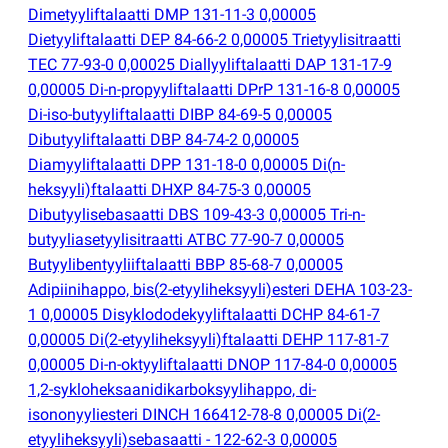
Dimetyyliftalaatti DMP 131-11-3 0,00005
Dietyyliftalaatti DEP 84-66-2 0,00005 Trietyylisitraatti
TEC 77-93-0 0,00025 Diallyyliftalaatti DAP 131-17-9
0,00005 Di-n-propyyliftalaatti DPrP 131-16-8 0,00005
Di-iso-butyyliftalaatti DIBP 84-69-5 0,00005
Dibutyyliftalaatti DBP 84-74-2 0,00005
Diamyyliftalaatti DPP 131-18-0 0,00005 Di
(
n-
heksyyli)ftalaatti DHXP 84-75-3 0,00005
Dibutyylisebasaatti DBS 109-43-3 0,00005 Tri-n-
butyyliasetyylisitraatti ATBC 77-90-7 0,00005
Butyylibentyyliiftalaatti BBP 85-68-7 0,00005
Adipiinihappo, bis
(
2-etyyliheksyyli)esteri DEHA 103-23-
1 0,00005 Disyklododekyyliftalaatti DCHP 84-61-7
0,00005 Di
(
2-etyyliheksyyli)ftalaatti DEHP 117-81-7
0,00005 Di-n-oktyyliftalaatti DNOP 117-84-0 0,00005
1,2-sykloheksaanidikarboksyylihappo, di-
isononyyliesteri DINCH 166412-78-8 0,00005 Di
(
2-
etyyliheksyyli)sebasaatti - 122-62-3 0,00005