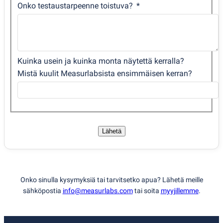
Onko testaustarpeenne toistuva?
Kuinka usein ja kuinka monta näytettä kerralla?
Mistä kuulit Measurlabsista ensimmäisen kerran?
Lähetä
Onko sinulla kysymyksiä tai tarvitsetko apua? Lähetä meille
sähköpostia
info@measurlabs.com
tai soita
myyjillemme
.