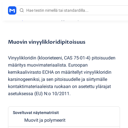
Testauspalvelut
/
Muovin vinyylikloridipitoisuus
Muovin vinyylikloridipitoisuus
Vinyylikloridin
(
kloorieteeni, CAS 75-01-4) pitoisuuden
määritys muovimateriaalista. Euroopan
kemikaalivirasto ECHA on määritellyt vinyylikloridin
karsinogeeniksi, ja sen pitoisuudelle ja siirtymälle
kontaktimateriaaleista ruokaan on asetettu ylärajat
asetuksessa
(
EU) N:o 10/2011.
Soveltuvat näytematriisit
Muovit ja polymeerit