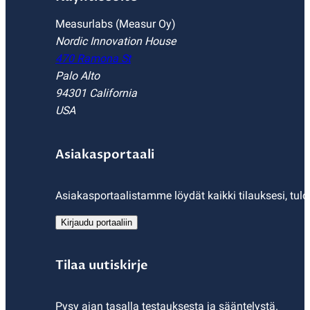
Measurlabs (Measur Oy)
Nordic Innovation House
470 Ramona St
Palo Alto
94301 California
USA
Asiakasportaali
Asiakasportaalistamme löydät kaikki tilauksesi, tulo
Kirjaudu portaaliin
Tilaa uutiskirje
Pysy ajan tasalla testauksesta ja sääntelystä.