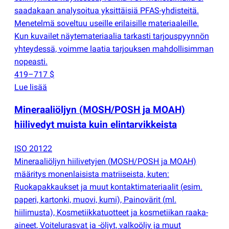
saadakaan analysoitua yksittäisiä PFAS-yhdisteitä.
Menetelmä soveltuu useille erilaisille materiaaleille.
Kun kuvailet näytemateriaalia tarkasti tarjouspyynnön
yhteydessä, voimme laatia tarjouksen mahdollisimman
nopeasti.
419–717 $
Lue lisää
Mineraaliöljyn
(
MOSH/POSH ja MOAH)
hiilivedyt muista kuin elintarvikkeista
ISO 20122
Mineraaliöljyn hiilivetyjen
(
MOSH/POSH ja MOAH)
määritys monenlaisista matriiseista, kuten:
Ruokapakkaukset ja muut kontaktimateriaalit
(
esim.
paperi, kartonki, muovi, kumi), Painovärit
(
ml.
hiilimusta), Kosmetiikkatuotteet ja kosmetiikan raaka-
aineet, Voitelurasvat ja -öljyt, valkoöljy ja muut