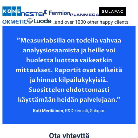
…and over 1000 other happy clients
”Measurlabsilla on todella vahvaa
analyysiosaamista ja heille voi
huoletta luottaa vaikeatkin
mittaukset. Raportit ovat selkeitä
ja hinnat kilpailukykyisiä.
Suosittelen ehdottomasti
Kati Meriläinen
,
R&D-kemisti, Sulapac
Ota yhteyttä