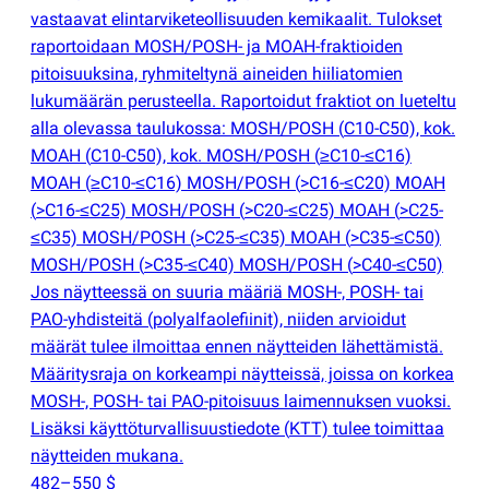
vastaavat elintarviketeollisuuden kemikaalit. Tulokset
raportoidaan MOSH/POSH- ja MOAH-fraktioiden
pitoisuuksina, ryhmiteltynä aineiden hiiliatomien
lukumäärän perusteella. Raportoidut fraktiot on lueteltu
alla olevassa taulukossa: MOSH/POSH
(
C10-C50), kok.
MOAH
(
C10-C50), kok. MOSH/POSH
(
≥C10-≤C16)
MOAH
(
≥C10-≤C16) MOSH/POSH
(
>C16-≤C20) MOAH
(
>C16-≤C25) MOSH/POSH
(
>C20-≤C25) MOAH
(
>C25-
≤C35) MOSH/POSH
(
>C25-≤C35) MOAH
(
>C35-≤C50)
MOSH/POSH
(
>C35-≤C40) MOSH/POSH
(
>C40-≤C50)
Jos näytteessä on suuria määriä MOSH-, POSH- tai
PAO-yhdisteitä
(
polyalfaolefiinit), niiden arvioidut
määrät tulee ilmoittaa ennen näytteiden lähettämistä.
Määritysraja on korkeampi näytteissä, joissa on korkea
MOSH-, POSH- tai PAO-pitoisuus laimennuksen vuoksi.
Lisäksi käyttöturvallisuustiedote
(
KTT) tulee toimittaa
näytteiden mukana.
482–550 $