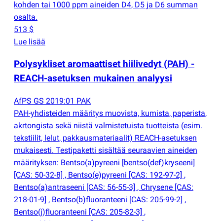
kohden tai 1000 ppm aineiden D4, D5 ja D6 summan
osalta.
513 $
Lue lisää
Polysykliset aromaattiset hiilivedyt
(
PAH) -
REACH-asetuksen mukainen analyysi
AfPS GS 2019:01 PAK
PAH-yhdisteiden määritys muovista, kumista, paperista,
akrtongista sekä niistä valmistetuista tuotteista
(
esim.
tekstiilit, lelut, pakkausmateriaalit) REACH-asetuksen
mukaisesti. Testipaketti sisältää seuraavien aineiden
määrityksen: Bentso
(
a)pyreeni [bentso
(
def)kryseeni]
[CAS: 50-32-8] , Bentso
(
e)pyreeni [CAS: 192-97-2] ,
Bentso
(
a)antraseeni [CAS: 56-55-3] , Chrysene [CAS:
218-01-9] , Bentso
(
b)fluoranteeni [CAS: 205-99-2] ,
Bentso
(
j)fluoranteeni [CAS: 205-82-3] ,