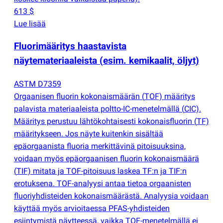
613 $
Lue lisää
Fluorimääritys haastavista
näytemateriaaleista
(
esim. kemikaalit, öljyt)
ASTM D7359
Orgaanisen fluorin kokonaismäärän
(
TOF) määritys
palavista materiaaleista poltto-IC-menetelmällä
(
CIC).
Määritys perustuu lähtökohtaisesti kokonaisfluorin
(
TF)
määritykseen. Jos näyte kuitenkin sisältää
epäorgaanista fluoria merkittävinä pitoisuuksina,
voidaan myös epäorgaanisen fluorin kokonaismäärä
(
TIF) mitata ja TOF-pitoisuus laskea TF:n ja TIF:n
erotuksena. TOF-analyysi antaa tietoa orgaanisten
fluoriyhdisteiden kokonaismäärästä. Analyysia voidaan
käyttää myös arvioitaessa PFAS-yhdisteiden
esiintymistä näytteessä, vaikka TOF-menetelmällä ei