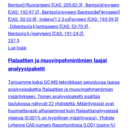
Bentso
(
j)fluoranteeni [CAS: 205-82-3] , Bentso
(
e)pyreeni
[CAS: 192-97-2] , Bentso
(
a)pyreeni [bentso
(
def)kryseeni]
[CAS: 50-32-8] , Indeno
(
1,2,3-cd)pyreeni [CAS: 193-39-5]
, Dibentso
(
a,h)antraseeni [CAS: 53-70-3] ,
Bentso
(
g,h,i)peryleeni [CAS: 191-24-2].
257 $
Lue lisää
Ftalaattien ja muovinpehmintimien laajat
analyysipaketit
Tarjoamme kaksi GC-MS-tekniikkaan perustuvaa laajaa
analyysipakettia ftalaattien ja muovinpehmentimien
määritykseen. Toinen analyysipaketti sisältää
taulukossa näkyvät 22 yhdistettä. Määritysrajat ovat
huomattavasti alhaisemmat kuin ftalaattianalyyseissä
yleensä
(
0,001% on tyypillinen määritysraja). Yhdiste
Lyhenne CAS-numero Raportointiraja
(
LOD)
(
paino-%)