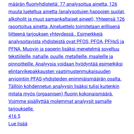
määrän fluoriyhdisteitä: 77 analysoitua ainetta, 126
muuta lueteltua ainetta
(
analysoitujen happojen suolat,
alkoholit ja muut samankaltaiset aineet), Yhteensä 126
raportoitua ainetta, Aineluettelo toimitetaan erillisenä
liitteenä tarjouksen yhteydessä.. Esimerkkejä
analysoitavista yhdisteistä ovat PFOS, PFOA, PFHxS ja
PFNA. Muovin ja paperin lisäksi menetelmä soveltuu
tekstiileille, nahalle, puulle, metalleille, maaleille ja
pinnoitteille. Analyysia voidaan hyödyntää esimerkiksi
elintarvikepakkausten vaatimustenmukaisuuden
arviointiin PFAS-yhdisteiden enimmäismäärän osalta.
Tällöin kohdennetun analyysin lisäksi tulisi kuitenkin
mitata myös
(
orgaanisen) fluorin kokonaismäärä.
Voimme sisällyttää molemmat analyysit samalle
tarjoukselle.
416 $
Lue lisää