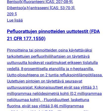
Bentso
(
k)fluoranteeni [CAS: 207-08-9],
Dibentso
(
a,h)antraseeni [CAS: 53-70-3].
209 $
Lue lisää
Pefluorattujen pinnotteiden uuttotestit
(
FDA
21 CFR 177.1550)
Pinnoitteina tai pinnoitteiden osina käytettäväksi
tarkoitettujen perfluorihiilihartsien on täytettävä
uuttuvuutta koskevat vaatimukset erikseen tislatulla
vedellä, 8-prosenttisella etanolilla ja n-heptaanilla.
Uutto-olosuhteena on 2 tuntia refluksointilämpötilassa.
Uutettujen pintojen on täytettävä seuraavat
uuttuvuusrajat: Kokonaisuutteet eivät saa ylittää 3,1
milligrammaa neliödesimetriä kohti
(
0,2 milligrammaa
neliötuumaa kohti). , Fluoridiuutteet, laskettuna
fluorina, eivät saa ylittää 0,46 milligrammaa