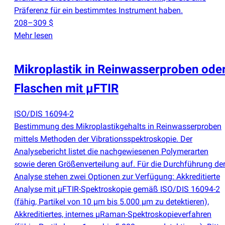
Präferenz für ein bestimmtes Instrument haben.
208–309 $
Mehr lesen
Mikroplastik in Reinwasserproben ode
Flaschen mit µFTIR
ISO/DIS 16094-2
Bestimmung des Mikroplastikgehalts in Reinwasserproben
mittels Methoden der Vibrationsspektroskopie. Der
Analysebericht listet die nachgewiesenen Polymerarten
sowie deren Größenverteilung auf. Für die Durchführung de
Analyse stehen zwei Optionen zur Verfügung: Akkreditierte
Analyse mit µFTIR-Spektroskopie gemäß ISO/DIS 16094-2
(
fähig, Partikel von 10 µm bis 5.000 µm zu detektieren),
Akkreditiertes, internes µRaman-Spektroskopieverfahren