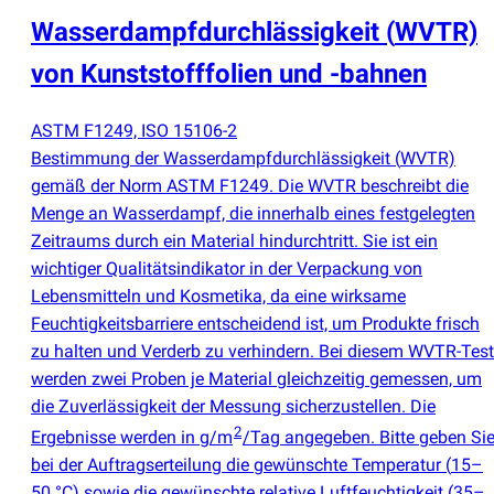
Wasserdampfdurchlässigkeit
(
WVTR)
von Kunststofffolien und -bahnen
ASTM F1249, ISO 15106-2
Bestimmung der Wasserdampfdurchlässigkeit
(
WVTR)
gemäß der Norm ASTM F1249. Die WVTR beschreibt die
Menge an Wasserdampf, die innerhalb eines festgelegten
Zeitraums durch ein Material hindurchtritt. Sie ist ein
wichtiger Qualitätsindikator in der Verpackung von
Lebensmitteln und Kosmetika, da eine wirksame
Feuchtigkeitsbarriere entscheidend ist, um Produkte frisch
zu halten und Verderb zu verhindern. Bei diesem WVTR-Test
werden zwei Proben je Material gleichzeitig gemessen, um
die Zuverlässigkeit der Messung sicherzustellen. Die
2
Ergebnisse werden in g/m
/Tag angegeben. Bitte geben Si
bei der Auftragserteilung die gewünschte Temperatur
(
15–
50 °C) sowie die gewünschte relative Luftfeuchtigkeit
(
35–