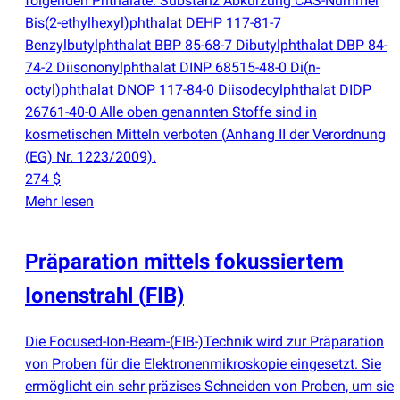
folgenden Phthalate: Substanz Abkürzung CAS-Nummer
Bis
(
2-ethylhexyl)phthalat DEHP 117-81-7
Benzylbutylphthalat BBP 85-68-7 Dibutylphthalat DBP 84-
74-2 Diisononylphthalat DINP 68515-48-0 Di
(
n-
octyl)phthalat DNOP 117-84-0 Diisodecylphthalat DIDP
26761-40-0 Alle oben genannten Stoffe sind in
kosmetischen Mitteln verboten
(
Anhang II der Verordnung
(
EG) Nr. 1223/2009).
274 $
Mehr lesen
Präparation mittels fokussiertem
Ionenstrahl
(
FIB)
Die Focused-Ion-Beam-
(
FIB-)Technik wird zur Präparation
von Proben für die Elektronenmikroskopie eingesetzt. Sie
ermöglicht ein sehr präzises Schneiden von Proben, um sie