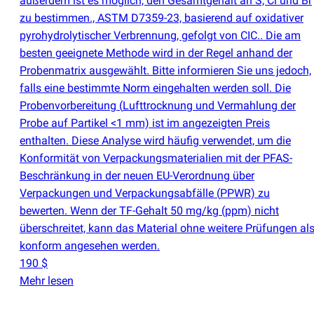
außerdem ist es möglich, den Gesamtgehalt an S, Cl und Br
zu bestimmen., ASTM D7359-23, basierend auf oxidativer
pyrohydrolytischer Verbrennung, gefolgt von CIC.. Die am
besten geeignete Methode wird in der Regel anhand der
Probenmatrix ausgewählt. Bitte informieren Sie uns jedoch,
falls eine bestimmte Norm eingehalten werden soll. Die
Probenvorbereitung
(
Lufttrocknung und Vermahlung der
Probe auf Partikel <1 mm) ist im angezeigten Preis
enthalten. Diese Analyse wird häufig verwendet, um die
Konformität von Verpackungsmaterialien mit der PFAS-
Beschränkung in der neuen EU-Verordnung über
Verpackungen und Verpackungsabfälle
(
PPWR) zu
bewerten. Wenn der TF-Gehalt 50 mg/kg
(
ppm) nicht
überschreitet, kann das Material ohne weitere Prüfungen al
konform angesehen werden.
190 $
Mehr lesen