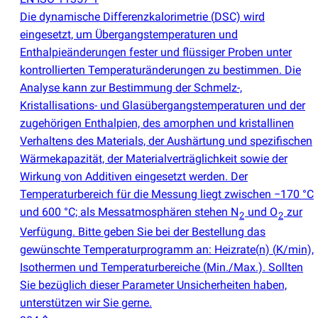
Die dynamische Differenzkalorimetrie
(
DSC) wird
eingesetzt, um Übergangstemperaturen und
Enthalpieänderungen fester und flüssiger Proben unter
kontrollierten Temperaturänderungen zu bestimmen. Die
Analyse kann zur Bestimmung der Schmelz-,
Kristallisations- und Glasübergangstemperaturen und der
zugehörigen Enthalpien, des amorphen und kristallinen
Verhaltens des Materials, der Aushärtung und spezifischen
Wärmekapazität, der Materialverträglichkeit sowie der
Wirkung von Additiven eingesetzt werden. Der
Temperaturbereich für die Messung liegt zwischen −170 °C
und 600 °C; als Messatmosphären stehen N
und O
zur
2
2
Verfügung. Bitte geben Sie bei der Bestellung das
gewünschte Temperaturprogramm an: Heizrate
(
n)
(
K/min),
Isothermen und Temperaturbereiche
(
Min./Max.). Sollten
Sie bezüglich dieser Parameter Unsicherheiten haben,
unterstützen wir Sie gerne.