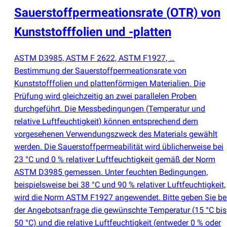
Sauerstoffpermeationsrate
(
OTR) von
Kunststofffolien und -platten
ASTM D3985, ASTM F 2622, ASTM F1927, …
Bestimmung der Sauerstoffpermeationsrate von
Kunststofffolien und plattenförmigen Materialien. Die
Prüfung wird gleichzeitig an zwei parallelen Proben
durchgeführt. Die Messbedingungen
(
Temperatur und
relative Luftfeuchtigkeit) können entsprechend dem
vorgesehenen Verwendungszweck des Materials gewählt
werden. Die Sauerstoffpermeabilität wird üblicherweise bei
23 °C und 0 % relativer Luftfeuchtigkeit gemäß der Norm
ASTM D3985 gemessen. Unter feuchten Bedingungen,
beispielsweise bei 38 °C und 90 % relativer Luftfeuchtigkeit,
wird die Norm ASTM F1927 angewendet. Bitte geben Sie be
der Angebotsanfrage die gewünschte Temperatur
(
15 °C bis
50 °C) und die relative Luftfeuchtigkeit
(
entweder 0 % oder