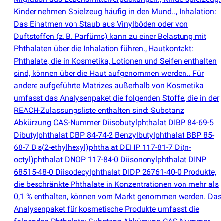
Kinder nehmen Spielzeug häufig in den Mund.., Inhalation:
Das Einatmen von Staub aus Vinylböden oder von
Duftstoffen
(
z. B. Parfüms) kann zu einer Belastung mit
Phthalaten über die Inhalation führen., Hautkontakt:
Phthalate, die in Kosmetika, Lotionen und Seifen enthalten
sind, können über die Haut aufgenommen werden.. Für
andere aufgeführte Matrizes außerhalb von Kosmetika
umfasst das Analysenpaket die folgenden Stoffe, die in der
REACH-Zulassungsliste enthalten sind: Substanz
Abkürzung CAS-Nummer Diisobutylphthalat DIBP 84-69-5
Dibutylphthalat DBP 84-74-2 Benzylbutylphthalat BBP 85-
68-7 Bis
(
2-ethylhexyl)phthalat DEHP 117-81-7 Di
(
n-
octyl)phthalat DNOP 117-84-0 Diisononylphthalat DINP
68515-48-0 Diisodecylphthalat DIDP 26761-40-0 Produkte,
die beschränkte Phthalate in Konzentrationen von mehr als
0,1 % enthalten, können vom Markt genommen werden. Da
Analysenpaket für kosmetische Produkte umfasst die