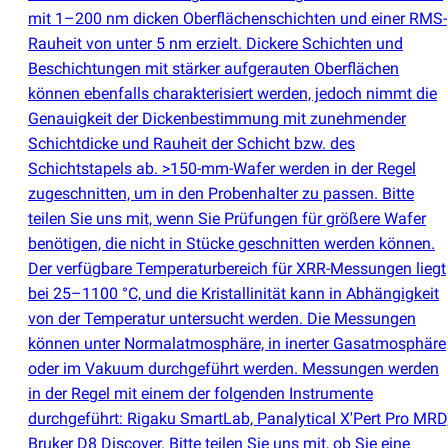
mit 1–200 nm dicken Oberflächenschichten und einer RMS-
Rauheit von unter 5 nm erzielt. Dickere Schichten und
Beschichtungen mit stärker aufgerauten Oberflächen
können ebenfalls charakterisiert werden, jedoch nimmt die
Genauigkeit der Dickenbestimmung mit zunehmender
Schichtdicke und Rauheit der Schicht bzw. des
Schichtstapels ab. >150-mm-Wafer werden in der Regel
zugeschnitten, um in den Probenhalter zu passen. Bitte
teilen Sie uns mit, wenn Sie Prüfungen für größere Wafer
benötigen, die nicht in Stücke geschnitten werden können.
Der verfügbare Temperaturbereich für XRR-Messungen liegt
bei 25–1100 °C, und die Kristallinität kann in Abhängigkeit
von der Temperatur untersucht werden. Die Messungen
können unter Normalatmosphäre, in inerter Gasatmosphäre
oder im Vakuum durchgeführt werden. Messungen werden
in der Regel mit einem der folgenden Instrumente
durchgeführt: Rigaku SmartLab, Panalytical X'Pert Pro MRD
Bruker D8 Discover. Bitte teilen Sie uns mit, ob Sie eine