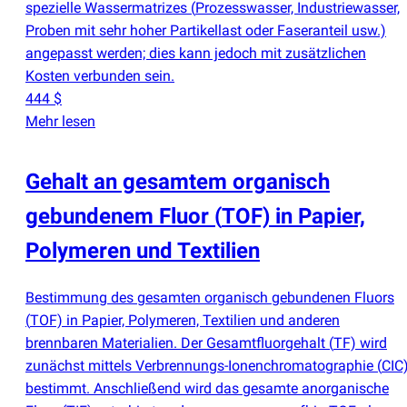
spezielle Wassermatrizes
(
Prozesswasser, Industriewasser,
Proben mit sehr hoher Partikellast oder Faseranteil usw.)
angepasst werden; dies kann jedoch mit zusätzlichen
Kosten verbunden sein.
444 $
Mehr lesen
Gehalt an gesamtem organisch
gebundenem Fluor
(
TOF) in Papier,
Polymeren und Textilien
Bestimmung des gesamten organisch gebundenen Fluors
(
TOF) in Papier, Polymeren, Textilien und anderen
brennbaren Materialien. Der Gesamtfluorgehalt
(
TF) wird
zunächst mittels Verbrennungs-Ionenchromatographie
(
CIC
bestimmt. Anschließend wird das gesamte anorganische