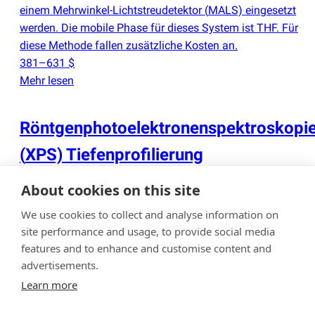
einem Mehrwinkel-Lichtstreudetektor
(
MALS) eingesetzt
werden. Die mobile Phase für dieses System ist THF. Für
diese Methode fallen zusätzliche Kosten an.
381–631 $
Mehr lesen
Röntgenphotoelektronenspektroskopi
(
XPS) Tiefenprofilierung
About cookies on this site
Beim XPS-Tiefenprofiling werden Ionenätzzyklen mit der
Ionenkanone und XPS-Analysezyklen abwechselnd
We use cookies to collect and analyse information on
durchgeführt, um semi-quantitative Informationen über die
site performance and usage, to provide social media
elementare Zusammensetzung
(
At.-%) der Probe in
features and to enhance and customise content and
Abhängigkeit von der Tiefe zu erhalten. Die
advertisements.
Bindungszustände der Atome können auch in Abhängigkeit
Learn more
von der Tiefe analysiert werden, um die Chemie der Probe
und deren Veränderungen mit der Tiefe zu bestimmen. Die