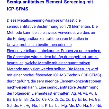
Semiquantitatives Element-Screening mit
ICP-SFMS
Diese Metallscreening-Analyse umfasst die
semiquantitative Bestimmung von 70 Elementen. Die
Methode kann beispielsweise verwendet werden, um
die Hintergrundkonzentrationen von Metallen in
Umweltproben zu bestimmen oder die
Elementverteilung unbekannter Proben zu untersuchen.
Ein Screening wird zudem häufig durchgeführt, um zu
beurteilen, welche Metalle mit einer quantitativen
Methode analysiert werden sollten. Die Messung wird
mit einer hochauflösenden ICP-MS-Technik
(
ICP-SFMS)
durchgeführt, die sehr niedrige Elementkonzentrationen
nachweisen kann. Eine semiquantitative Bestimmung
der folgenden Elemente ist enthalten: Ag, Al, As, Au, B,
Ba, Be, Bi, Br, Ca, Cd, Ce, Co, Cr, Cs, Cu, Dy, Er, Eu, Fe, Ga,
Gd, Ge, Hf, Hg, Ho, I, Ir, K, La, Lu, Mg, Mn, Mo, Na, Nb, Nd,