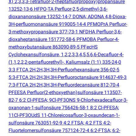
X) 2,3,3,3-Tetrafluor-2-
(
heptafluorpropoxy)propansäure
13252-13-6 HFPO-TA Perfluor-2,5-dimethyl-3,6-
dioxananonsäure 13252-14-7 DONA; ADONA 4,8-Dioxa-
3H-perfluornonansäure 919005-14-4 PFMOPrA Perfluor-
3-methoxypropansäure 377-73-1 NFDHA Perfluor-3,6-
dioxaheptansäure 151772-58-6 PFMOBA Perfluor-4-
methoxybutansäure 863090-89-5 PFecHS
Cyclohexansulfonsäure, 1,2,2,3,3,4,5,5,6,6-Decafluor-4-
(
1,1,2,2,2-pentafluorethyl)-, Kaliumsalz
(
1:1) 335-24-0
3:3 FTCA 2H,2H,3H,3H-Perfluorhexansäure 356-02-5
5:3-FTCA 2H,2H,3H,3H-Perfluoroctansäure 914637-49-3
7:3-FTCA 2H,2H,3H,3H-Perfluordecansäure 812-70-4
PFEESA Perfluor
(
2-ethoxyethan)sulfonsäure 113507-
82-7 6:2 Cl-PFESA; 9Cl-PF3ONS 9-Chlorhexadecafluor-3-
oxanonan-1-sulfonsäure 756426-58-1 8:2 Cl-PFESA;
11Cl-PF3OUdS 11-Chloreicosafluor-3-oxaundecan-1-
sulfonsäure 763051-92-9 4:2 FTSA; 4:2 FTS 4:2-
Fluortelomer­sulfonsäure 757124-72-4 6:2-FTSA; 6:2-