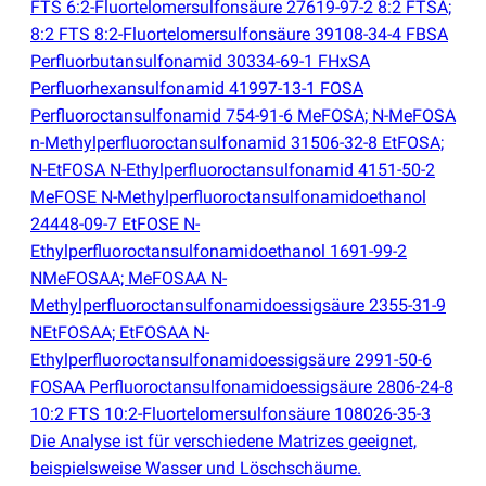
FTS 6:2-Fluortelomersulfonsäure 27619-97-2 8:2 FTSA;
8:2 FTS 8:2-Fluortelomersulfonsäure 39108-34-4 FBSA
Perfluorbutansulfonamid 30334-69-1 FHxSA
Perfluorhexansulfonamid 41997-13-1 FOSA
Perfluoroctansulfonamid 754-91-6 MeFOSA; N-MeFOSA
n-Methylperfluoroctansulfonamid 31506-32-8 EtFOSA;
N-EtFOSA N-Ethylperfluoroctansulfonamid 4151-50-2
MeFOSE N-Methylperfluoroctansulfonamidoethanol
24448-09-7 EtFOSE N-
Ethylperfluoroctansulfonamidoethanol 1691-99-2
NMeFOSAA; MeFOSAA N-
Methylperfluoroctansulfonamidoessigsäure 2355-31-9
NEtFOSAA; EtFOSAA N-
Ethylperfluoroctansulfonamidoessigsäure 2991-50-6
FOSAA Perfluoroctansulfonamidoessigsäure 2806-24-8
10:2 FTS 10:2-Fluortelomersulfonsäure 108026-35-3
Die Analyse ist für verschiedene Matrizes geeignet,
beispielsweise Wasser und Löschschäume.