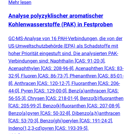
Mehr lesen
Analyse polyzyklischer aromatischer
Kohlenwasserstoffe
(
PAK) in Festproben
GC-MS-Analyse von 16 PAH-Verbindungen, die von der
US-Umweltschutzbehörde
(
EPA) als Schadstoffe mit
hoher Priorität eingestuft sind. Die analysierten PAK-
Verbindungen sind: Naphthalin [CAS: 91-20-3],
Acenaphthylen [CAS: 208-96-8], Acenaphthen [CAS: 83-
32-9], Fluoren [CAS: 86-73-7], Phenanthren [CAS: 85-01-
8], Anthracen [CAS: 120-12-7], Fluoranthen [CAS: 206-
44-0], Pyren [CAS: 129-00-0], Benz
(
a)anthracen [CAS:
56-55-3], Chrysen [CAS: 218-01-9], Benzo
(
b)fluoranthen
[CAS: 205-99-2], Benzo
(
k)fluoranthen [CAS: 207-08-9],
Benzo
(
a)pyren [CAS: 50-32-8], Dibenzo
(
a,h)anthracen
[CAS: 53-70-3], Benzo
(
ghi)perylen [CAS: 191-24-2],
Indeno
(
1,2,3-cd)pyren [CAS: 193-39-5].