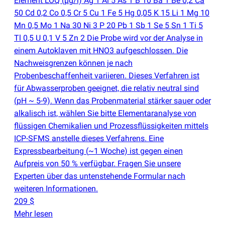
Element LOQ
(
µg/l) Ag 1 Al 5 As 1 B 10 Ba 1 Be 0,2 Ca
50 Cd 0,2 Co 0,5 Cr 5 Cu 1 Fe 5 Hg 0,05 K 15 Li 1 Mg 10
Mn 0,5 Mo 1 Na 30 Ni 3 P 20 Pb 1 Sb 1 Se 5 Sn 1 Ti 5
Tl 0,5 U 0,1 V 5 Zn 2 Die Probe wird vor der Analyse in
einem Autoklaven mit HNO3 aufgeschlossen. Die
Nachweisgrenzen können je nach
Probenbeschaffenheit variieren. Dieses Verfahren ist
für Abwasserproben geeignet, die relativ neutral sind
(
pH ~ 5-9). Wenn das Probenmaterial stärker sauer oder
alkalisch ist, wählen Sie bitte Elementaranalyse von
flüssigen Chemikalien und Prozessflüssigkeiten mittels
ICP-SFMS anstelle dieses Verfahrens. Eine
Expressbearbeitung
(
~1 Woche) ist gegen einen
Aufpreis von 50 % verfügbar. Fragen Sie unsere
Experten über das untenstehende Formular nach
weiteren Informationen.
209 $
Mehr lesen