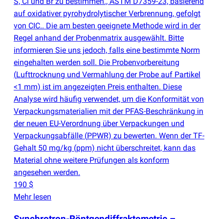
S, Cl und Br zu bestimmen., ASTM D7359-23, basierend
auf oxidativer pyrohydrolytischer Verbrennung, gefolgt
von CIC.. Die am besten geeignete Methode wird in der
Regel anhand der Probenmatrix ausgewählt. Bitte
informieren Sie uns jedoch, falls eine bestimmte Norm
eingehalten werden soll. Die Probenvorbereitung
(
Lufttrocknung und Vermahlung der Probe auf Partikel
<1 mm) ist im angezeigten Preis enthalten. Diese
Analyse wird häufig verwendet, um die Konformität von
Verpackungsmaterialien mit der PFAS-Beschränkung in
der neuen EU-Verordnung über Verpackungen und
Verpackungsabfälle
(
PPWR) zu bewerten. Wenn der TF-
Gehalt 50 mg/kg
(
ppm) nicht überschreitet, kann das
Material ohne weitere Prüfungen als konform
angesehen werden.
190 $
Mehr lesen
Synchrotron-Röntgendiffraktometrie –