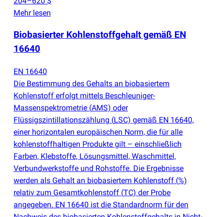
204–620 $
Mehr lesen
Biobasierter Kohlenstoffgehalt gemäß EN
16640
EN 16640
Die Bestimmung des Gehalts an biobasiertem
Kohlenstoff erfolgt mittels Beschleuniger-
Massenspektrometrie
(
AMS) oder
Flüssigszintillationszählung
(
LSC) gemäß EN 16640,
einer horizontalen europäischen Norm, die für alle
kohlenstoffhaltigen Produkte gilt – einschließlich
Farben, Klebstoffe, Lösungsmittel, Waschmittel,
Verbundwerkstoffe und Rohstoffe. Die Ergebnisse
werden als Gehalt an biobasiertem Kohlenstoff
(
%)
relativ zum Gesamtkohlenstoff
(
TC) der Probe
angegeben. EN 16640 ist die Standardnorm für den
Nachweis des biobasierten Kohlenstoffgehalts in Nicht-