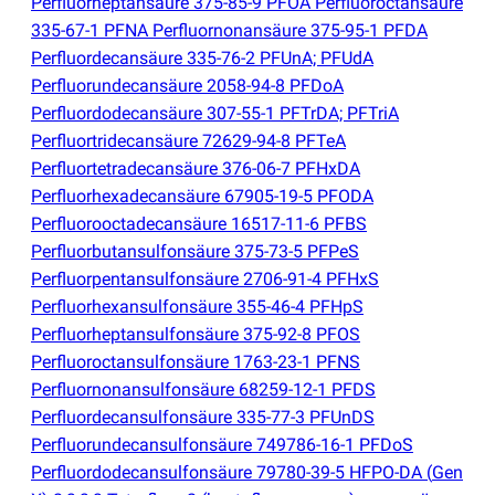
Perfluorheptansäure 375-85-9 PFOA Perfluoroctansäure
335-67-1 PFNA Perfluornonansäure 375-95-1 PFDA
Perfluordecansäure 335-76-2 PFUnA; PFUdA
Perfluorundecansäure 2058-94-8 PFDoA
Perfluordodecansäure 307-55-1 PFTrDA; PFTriA
Perfluortridecansäure 72629-94-8 PFTeA
Perfluortetradecansäure 376-06-7 PFHxDA
Perfluorhexadecansäure 67905-19-5 PFODA
Perfluorooctadecansäure 16517-11-6 PFBS
Perfluorbutansulfonsäure 375-73-5 PFPeS
Perfluorpentansulfonsäure 2706-91-4 PFHxS
Perfluorhexansulfonsäure 355-46-4 PFHpS
Perfluorheptansulfonsäure 375-92-8 PFOS
Perfluoroctansulfonsäure 1763-23-1 PFNS
Perfluornonansulfonsäure 68259-12-1 PFDS
Perfluordecansulfonsäure 335-77-3 PFUnDS
Perfluorundecansulfonsäure 749786-16-1 PFDoS
Perfluordodecansulfonsäure 79780-39-5 HFPO-DA
(
Gen