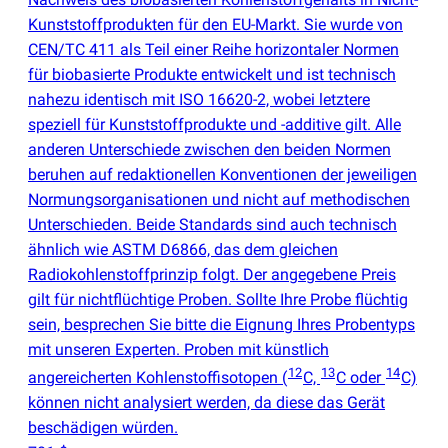
Kunststoffprodukten für den EU-Markt. Sie wurde von
CEN/TC 411 als Teil einer Reihe horizontaler Normen
für biobasierte Produkte entwickelt und ist technisch
nahezu identisch mit ISO 16620-2, wobei letztere
speziell für Kunststoffprodukte und -additive gilt. Alle
anderen Unterschiede zwischen den beiden Normen
beruhen auf redaktionellen Konventionen der jeweiligen
Normungsorganisationen und nicht auf methodischen
Unterschieden. Beide Standards sind auch technisch
ähnlich wie ASTM D6866, das dem gleichen
Radiokohlenstoffprinzip folgt. Der angegebene Preis
gilt für nichtflüchtige Proben. Sollte Ihre Probe flüchtig
sein, besprechen Sie bitte die Eignung Ihres Probentyps
mit unseren Experten. Proben mit künstlich
12
13
14
angereicherten Kohlenstoffisotopen
(
C,
C oder
C)
können nicht analysiert werden, da diese das Gerät
beschädigen würden.