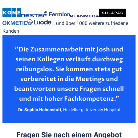
… und über 1000 weitere zufriedene
Kunden
”Die Zusammenarbeit mit Josh und
seinen Kollegen verläuft durchweg
reibungslos. Sie kommen stets gut
vorbereitet in die Meetings und
beantworten unsere Fragen schnell
Dr. Sophia Hohenstatt
,
Heidelberg University Hospital
Fragen Sie nach einem Angebot