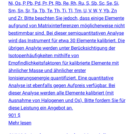
Ni, Os, P, Pb, Pd, Pr, Pt, Rb, Re, Rh, Ru, S, Sb, Sc, Se, Si,
Sm, Sn, Sr, Ta, Tb, Te, Th, Ti, Tl, Tm, U, V, W, Y, Yb, Zn
und Zr. Bitte beachten Sie jedoch, dass einige Elemente
aufgrund von Matrixinterferenzen möglicherweise nicht
bestimmbar sind. Bei dieser semiquantitativen Analyse
wird das Instrument für etwa 30 Elemente kalibriert. Die
übrigen Analyte werden unter Berücksichtigung der
Isotopenhäufigkeiten mithilfe von
Empfindlichkeitsfaktoren für kalibrierte Elemente mit
ähnlicher Masse und ähnlicher erster
Ionisierungsenergie quantifiziert. Eine quantitative
Analyse ist ebenfalls gegen Aufpreis verfügbar. Bei
dieser Analyse werden alle Elemente kalibriert
(
mit
Ausnahme von Halogenen und Os). Bitte fordern Sie für
diese Leistung ein Angebot an.
901 $
Mehr lesen