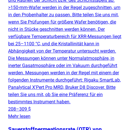
und Rauheit der Schicht bzw. des Schichtstapels ab.
>150-mm-Wafer werden in der Regel zugeschnitten, um
in den Probenhalter zu passen. Bitte teilen Sie uns mit,
wenn Sie Prüfungen für größere Wafer benötigen, die
nicht in Stücke geschnitten werden können. Der
verfügbare Temperaturbereich für XRR-Messungen liegt
bei 25–1100 °C, und die Kristallinität kann in
Abhängigkeit von der Temperatur untersucht werden.
Die Messungen können unter Normalatmosphäre, in
inerter Gasatmosphäre oder im Vakuum durchgeführt
werden. Messungen werden in der Regel mit einem der
folgenden Instrumente durchgeführt: Rigaku SmartLab,
Panalytical X'Pert Pro MRD, Bruker D8 Discover. Bitte
teilen Sie uns mit, ob Sie eine Präferenz für ein
bestimmtes Instrument haben.
208–309 $
Mehr lesen
Sauerstoffpermeationsrate
(
OTR) von