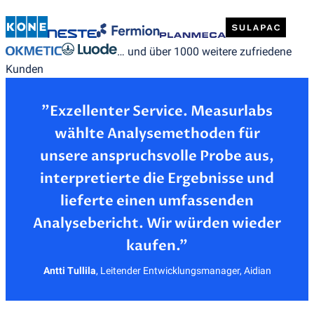
… und über 1000 weitere zufriedene
Kunden
”Exzellenter Service. Measurlabs
wählte Analysemethoden für
unsere anspruchsvolle Probe aus,
interpretierte die Ergebnisse und
lieferte einen umfassenden
Analysebericht. Wir würden wieder
Antti Tullila
,
Leitender Entwicklungsmanager, Aidian