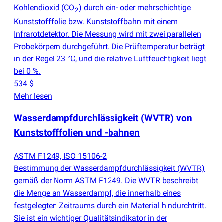
Kohlendioxid
(
CO
) durch ein- oder mehrschichtige
2
Kunststofffolie bzw. Kunststoffbahn mit einem
Infrarotdetektor. Die Messung wird mit zwei parallelen
Probekörpern durchgeführt. Die Prüftemperatur beträgt
in der Regel 23 °C, und die relative Luftfeuchtigkeit liegt
bei 0 %.
534 $
Mehr lesen
Wasserdampfdurchlässigkeit
(
WVTR) von
Kunststofffolien und -bahnen
ASTM F1249, ISO 15106-2
Bestimmung der Wasserdampfdurchlässigkeit
(
WVTR)
gemäß der Norm ASTM F1249. Die WVTR beschreibt
die Menge an Wasserdampf, die innerhalb eines
festgelegten Zeitraums durch ein Material hindurchtritt.
Sie ist ein wichtiger Qualitätsindikator in der