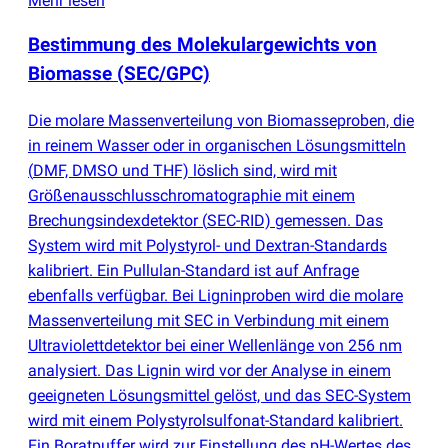
Mehr lesen
Bestimmung des Molekulargewichts von
Biomasse
(
SEC/GPC)
Die molare Massenverteilung von Biomasseproben, die
in reinem Wasser oder in organischen Lösungsmitteln
(
DMF, DMSO und THF) löslich sind, wird mit
Größenausschlusschromatographie mit einem
Brechungsindexdetektor
(
SEC-RID) gemessen. Das
System wird mit Polystyrol- und Dextran-Standards
kalibriert. Ein Pullulan-Standard ist auf Anfrage
ebenfalls verfügbar. Bei Ligninproben wird die molare
Massenverteilung mit SEC in Verbindung mit einem
Ultraviolettdetektor bei einer Wellenlänge von 256 nm
analysiert. Das Lignin wird vor der Analyse in einem
geeigneten Lösungsmittel gelöst, und das SEC-System
wird mit einem Polystyrolsulfonat-Standard kalibriert.
Ein Boratpuffer wird zur Einstellung des pH-Wertes des