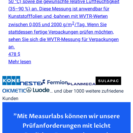
50 °C) sowie die gewünschte relative Luftfeuchtigkeit
(
35–90 %) an. Diese Messung ist anwendbar für
Kunststofffolien und -bahnen mit WVTR-Werten
2
zwischen 0,005 und 2000 g/m
/Tag. Wenn Sie
stattdessen fertige Verpackungen prüfen möchten,
sehen Sie sich die WVTR-Messung für Verpackungen
an.
478 $
Mehr lesen
… und über 1000 weitere zufriedene
Kunden
”Mit Measurlabs können wir unsere
Prüfanforderungen mit leicht