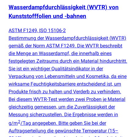
Wasserdampfdurchlässigkeit
(
WVTR) von
Kunststofffolien und -bahnen
ASTM F1249, ISO 15106-2
Bestimmung der Wasserdampfdurchlässigkeit
(
WVTR)
gemäß der Norm ASTM F1249. Die WVTR beschreibt
die Menge an Wasserdampf, die innerhalb eines
festgelegten Zeitraums durch ein Material hindurchtritt.
Sie ist ein wichtiger Qualitätsindikator in der
Verpackung von Lebensmitteln und Kosmetika, da eine
wirksame Feuchtigkeitsbarriere entscheidend ist, um
Produkte frisch zu halten und Verderb zu verhindern.
Bei diesem WVTR-Test werden zwei Proben je Material
gleichzeitig gemessen, um die Zuverlässigkeit der
Messung sicherzustellen. Die Ergebnisse werden in
2
g/m
/Tag angegeben. Bitte geben Sie bei der
Auftragserteilung die gewünschte Temperatur
(
15–