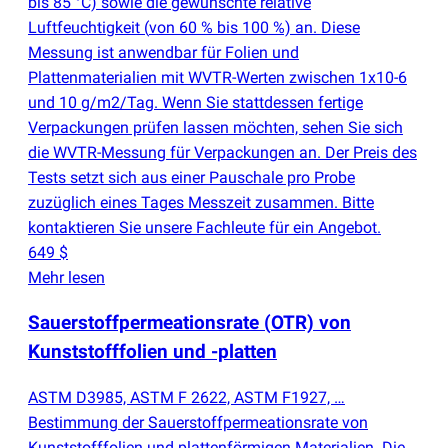
bis 85 °C) sowie die gewünschte relative
Luftfeuchtigkeit
(
von 60 % bis 100 %) an. Diese
Messung ist anwendbar für Folien und
Plattenmaterialien mit WVTR-Werten zwischen 1x10-6
und 10 g/m2/Tag. Wenn Sie stattdessen fertige
Verpackungen prüfen lassen möchten, sehen Sie sich
die WVTR-Messung für Verpackungen an. Der Preis des
Tests setzt sich aus einer Pauschale pro Probe
zuzüglich eines Tages Messzeit zusammen. Bitte
kontaktieren Sie unsere Fachleute für ein Angebot.
649 $
Mehr lesen
Sauerstoffpermeationsrate
(
OTR) von
Kunststofffolien und -platten
ASTM D3985, ASTM F 2622, ASTM F1927, …
Bestimmung der Sauerstoffpermeationsrate von
Kunststofffolien und plattenförmigen Materialien. Die