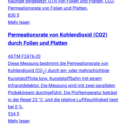
häufiger eingesetzt: OTR von Folien und Platten, CO2-
Permeationsrate von Folien und Platten.
830 $
Mehr lesen
Permeationsrate von Kohlendioxid
(
CO2)
durch Folien und Platten
ASTM F2476-20
Diese Messung bestimmt die Permeationsrate von
Kohlendioxid
(
CO
) durch ein- oder mehrschichtige
2
Kunststofffolie bzw. Kunststoffbahn mit einem
Infrarotdetektor. Die Messung wird mit zwei parallelen
Probekörpern durchgeführt. Die Prüftemperatur beträgt
in der Regel 23 °C, und die relative Luftfeuchtigkeit liegt
bei 0 %.
534 $
Mehr lesen