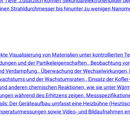
Tiefe. Zusätzlich können Sekundärelektronenbilder berei
einen Strahldurchmesser bis hinunter zu wenigen Nanome
ekte Visualisierung von Materialien unter kontrollierte
ndungen und der Partikeleigenschaften., Beobachtung v
und Verdampfung., Überwachung der Wechselwirkungen, L
llwachstums und der Wachstumsraten., Einsatz der Kofl
 und anderen chemischen Reaktionen, wie sie unter Wärm
ngen während des Erhitzens zeigen. Messspezifikationen
tails: Der Geräteaufbau umfasst eine Heizbühne
(
Heiztisc
mperaturmessungen sowie Video‑ und Bildaufnahmen er