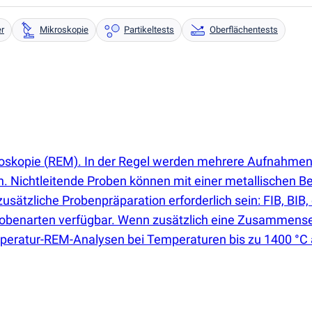
er
Mikroskopie
Partikeltests
Oberflächentests
roskopie
(
REM). In der Regel werden mehrere Aufnahmen 
n. Nichtleitende Proben können mit einer metallischen B
tzliche Probenpräparation erforderlich sein: FIB, BIB, o
obenarten verfügbar. Wenn zusätzlich eine Zusammensetzu
atur-REM-Analysen bei Temperaturen bis zu 1400 °C an.