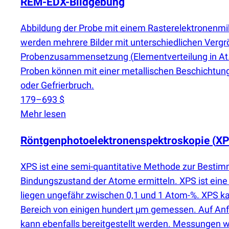
REM-EDX-Bildgebung
Abbildung der Probe mit einem Rasterelektronenm
werden mehrere Bilder mit unterschiedlichen Verg
Probenzusammensetzung
(
Elementverteilung in A
Proben können mit einer metallischen Beschichtung 
oder Gefrierbruch.
179–693 $
Mehr lesen
Röntgenphotoelektronenspektroskopie
(
XP
XPS ist eine semi-quantitative Methode zur Best
Bindungszustand der Atome ermitteln. XPS ist ein
liegen ungefähr zwischen 0,1 und 1 Atom-%. XPS 
Bereich von einigen hundert µm gemessen. Auf Anf
kann ebenfalls bereitgestellt werden. Messungen w