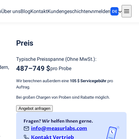
n
Über uns
Blog
Kontakt
Kundengeschichten
Anmelden
DE
Preis
Typische Preisspanne
(
Ohne MwSt.
):
ern,
487–749 $
pro Probe
Wir berechnen außerdem eine
105 $
Servicegebühr
pro
Auftrag.
Bei großen Chargen von Proben sind Rabatte möglich.
Angebot anfragen
Fragen? Wir helfen Ihnen gerne.
info@measurlabs.com
,
Kontakt Vertrieb