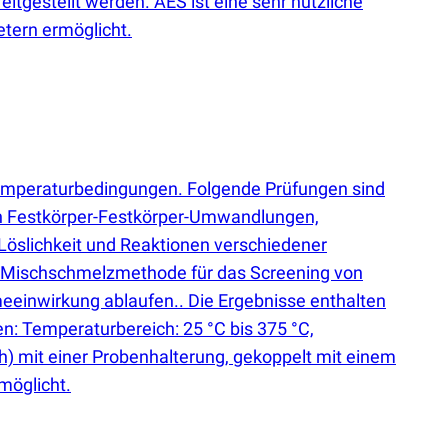
tgestellt werden. AES ist eine sehr nützliche
tern ermöglicht.
n Temperaturbedingungen. Folgende Prüfungen sind
on Festkörper-Festkörper-Umwandlungen,
öslichkeit und Reaktionen verschiedener
er-Mischschmelzmethode für das Screening von
eeinwirkung ablaufen.. Die Ergebnisse enthalten
: Temperaturbereich: 25 °C bis 375 °C,
h) mit einer Probenhalterung, gekoppelt mit einem
möglicht.