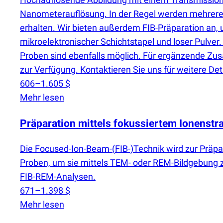
Nanometerauflösung. In der Regel werden mehrere 
erhalten. Wir bieten außerdem FIB-Präparation an, u
mikroelektronischer Schichtstapel und loser Pulv
Proben sind ebenfalls möglich. Für ergänzende 
zur Verfügung. Kontaktieren Sie uns für weitere Deta
606–1.605 $
Mehr lesen
Präparation mittels fokussiertem Ionenstr
Die Focused-Ion-Beam-
(
FIB-)Technik wird zur Präpa
Proben, um sie mittels TEM- oder REM-Bildgebung zu
FIB-REM-Analysen.
671–1.398 $
Mehr lesen