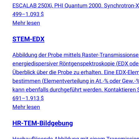
ESCALAB 250Xi, PHI Quantum 2000. Synchrotron-XPS i
499–1.093 $
Mehr lesen
STEM-EDX
Abbildung der Probe mittels Raster-Transmissions
energiedispersiver Röntgenspektroskopie
(
EDX ode
Überblick über die Probe zu erhalten. Eine EDX-E
bestimmen
(
Elementverteilung in At.-% oder Gew.-%
kann ebenfalls durchgeführt werden. Kontaktieren S
691–1.913 $
Mehr lesen
HR-TEM-Bildgebung
Hochauflösende Abbildung mit einem Transmissio