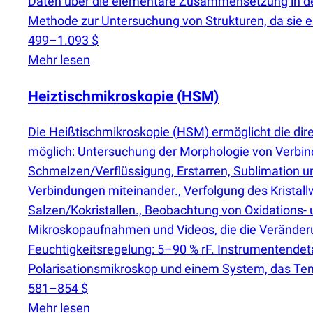
Daten über die elementare Zusammensetzung in der 
Methode zur Untersuchung von Strukturen, da sie 
499–1.093 $
Mehr lesen
Heiztischmikroskopie
(
HSM)
Die Heißtischmikroskopie
(
HSM) ermöglicht die dir
möglich: Untersuchung der Morphologie von Verbi
Schmelzen/Verflüssigung, Erstarren, Sublimation 
Verbindungen miteinander., Verfolgung des Krista
Salzen/Kokristallen., Beobachtung von Oxidations-
Mikroskopaufnahmen und Videos, die die Veränderu
Feuchtigkeitsregelung: 5–90 % rF. Instrumentende
Polarisationsmikroskop und einem System, das Te
581–854 $
Mehr lesen