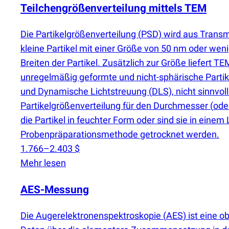
Teilchengrößenverteilung mittels TEM
Die Partikelgrößenverteilung
(
PSD) wird aus Transm
kleine Partikel mit einer Größe von 50 nm oder we
Breiten der Partikel. Zusätzlich zur Größe liefert T
unregelmäßig geformte und nicht-sphärische Partik
und Dynamische Lichtstreuung
(
DLS), nicht sinnvo
Partikelgrößenverteilung für den Durchmesser
(
ode
die Partikel in feuchter Form oder sind sie in einem
Probenpräparationsmethode getrocknet werden.
1.766–2.403 $
Mehr lesen
AES-Messung
Die Augerelektronenspektroskopie
(
AES) ist eine 