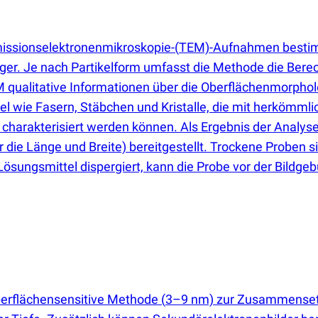
issionselektronenmikroskopie-
(
TEM)-Aufnahmen bestimm
niger. Je nach Partikelform umfasst die Methode die Be
EM qualitative Informationen über die Oberflächenmorpholo
el wie Fasern, Stäbchen und Kristalle, die mit herkömm
ll charakterisiert werden können. Als Ergebnis der Analys
r die Länge und Breite) bereitgestellt. Trockene Proben s
 Lösungsmittel dispergiert, kann die Probe vor der Bildge
oberflächensensitive Methode
(
3–9 nm) zur Zusammensetzu