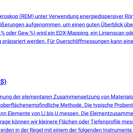
ikroskop
(
REM) unter Verwendung energiedispersiver Rö
rößerungen aufgenommen, um einen guten Überblick über
t.% oder Gew.%) wird ein EDX-Mapping, ein Linienscan od
präpariert werden. Für Querschliffmessungen kann eine zu
S)
immung der elementaren Zusammensetzung von Materialob
e oberflächenempfindliche Methode. Die typische Proben
kann Elemente von Li bis U messen. Die Elementzusamme
rage können wir kleinere Flächen oder Tiefenprofile m
erden in der Regel mit einem der folgenden Instrumente