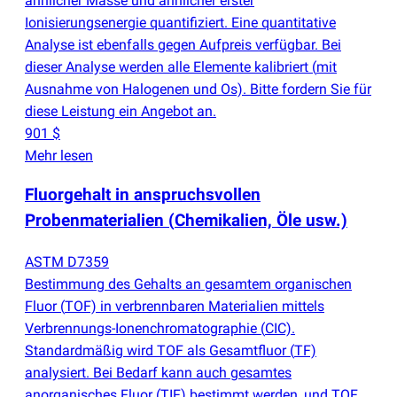
ähnlicher Masse und ähnlicher erster
Ionisierungsenergie quantifiziert. Eine quantitative
Analyse ist ebenfalls gegen Aufpreis verfügbar. Bei
dieser Analyse werden alle Elemente kalibriert
(
mit
Ausnahme von Halogenen und Os). Bitte fordern Sie für
diese Leistung ein Angebot an.
901 $
Mehr lesen
Fluorgehalt in anspruchsvollen
Probenmaterialien
(
Chemikalien, Öle usw.)
ASTM D7359
Bestimmung des Gehalts an gesamtem organischen
Fluor
(
TOF) in verbrennbaren Materialien mittels
Verbrennungs-Ionenchromatographie
(
CIC).
Standardmäßig wird TOF als Gesamtfluor
(
TF)
analysiert. Bei Bedarf kann auch gesamtes
anorganisches Fluor
(
TIF) bestimmt werden, und TOF