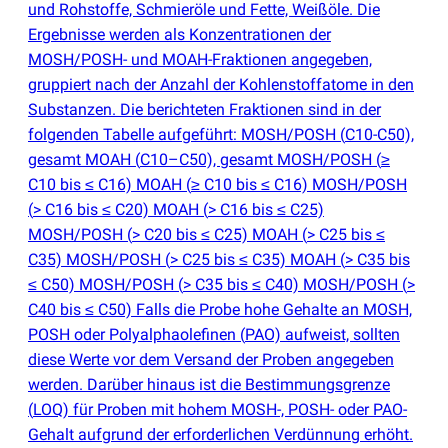
und Rohstoffe, Schmieröle und Fette, Weißöle. Die
Ergebnisse werden als Konzentrationen der
MOSH/POSH- und MOAH-Fraktionen angegeben,
gruppiert nach der Anzahl der Kohlenstoffatome in den
Substanzen. Die berichteten Fraktionen sind in der
folgenden Tabelle aufgeführt: MOSH/POSH
(
C10-C50),
gesamt MOAH
(
C10–C50), gesamt MOSH/POSH
(
≥
C10 bis ≤ C16) MOAH
(
≥ C10 bis ≤ C16) MOSH/POSH
(
> C16 bis ≤ C20) MOAH
(
> C16 bis ≤ C25)
MOSH/POSH
(
> C20 bis ≤ C25) MOAH
(
> C25 bis ≤
C35) MOSH/POSH
(
> C25 bis ≤ C35) MOAH
(
> C35 bis
≤ C50) MOSH/POSH
(
> C35 bis ≤ C40) MOSH/POSH
(
>
C40 bis ≤ C50) Falls die Probe hohe Gehalte an MOSH,
POSH oder Polyalphaolefinen
(
PAO) aufweist, sollten
diese Werte vor dem Versand der Proben angegeben
werden. Darüber hinaus ist die Bestimmungsgrenze
(
LOQ) für Proben mit hohem MOSH-, POSH- oder PAO-
Gehalt aufgrund der erforderlichen Verdünnung erhöht.