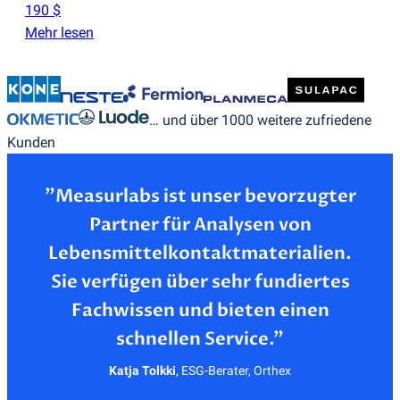
190 $
Mehr lesen
… und über 1000 weitere zufriedene
Kunden
”Measurlabs ist unser bevorzugter
Partner für Analysen von
Lebensmittelkontaktmaterialien.
Sie verfügen über sehr fundiertes
Fachwissen und bieten einen
Katja Tolkki
,
ESG-Berater, Orthex