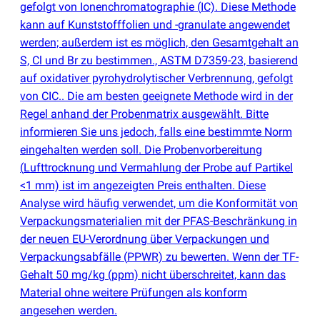
gefolgt von Ionenchromatographie
(
IC). Diese Methode
kann auf Kunststofffolien und -granulate angewendet
werden; außerdem ist es möglich, den Gesamtgehalt an
S, Cl und Br zu bestimmen., ASTM D7359-23, basierend
auf oxidativer pyrohydrolytischer Verbrennung, gefolgt
von CIC.. Die am besten geeignete Methode wird in der
Regel anhand der Probenmatrix ausgewählt. Bitte
informieren Sie uns jedoch, falls eine bestimmte Norm
eingehalten werden soll. Die Probenvorbereitung
(
Lufttrocknung und Vermahlung der Probe auf Partikel
<1 mm) ist im angezeigten Preis enthalten. Diese
Analyse wird häufig verwendet, um die Konformität von
Verpackungsmaterialien mit der PFAS-Beschränkung in
der neuen EU-Verordnung über Verpackungen und
Verpackungsabfälle
(
PPWR) zu bewerten. Wenn der TF-
Gehalt 50 mg/kg
(
ppm) nicht überschreitet, kann das
Material ohne weitere Prüfungen als konform
angesehen werden.