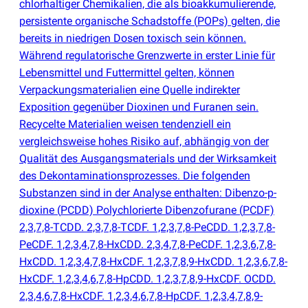
chlorhaltiger Chemikalien, die als bioakkumulierende,
persistente organische Schadstoffe
(
POPs) gelten, die
bereits in niedrigen Dosen toxisch sein können.
Während regulatorische Grenzwerte in erster Linie für
Lebensmittel und Futtermittel gelten, können
Verpackungsmaterialien eine Quelle indirekter
Exposition gegenüber Dioxinen und Furanen sein.
Recycelte Materialien weisen tendenziell ein
vergleichsweise hohes Risiko auf, abhängig von der
Qualität des Ausgangsmaterials und der Wirksamkeit
des Dekontaminationsprozesses. Die folgenden
Substanzen sind in der Analyse enthalten: Dibenzo-p-
dioxine
(
PCDD) Polychlorierte Dibenzofurane
(
PCDF)
2,3,7,8-TCDD. 2,3,7,8-TCDF. 1,2,3,7,8-PeCDD. 1,2,3,7,8-
PeCDF. 1,2,3,4,7,8-HxCDD. 2,3,4,7,8-PeCDF. 1,2,3,6,7,8-
HxCDD. 1,2,3,4,7,8-HxCDF. 1,2,3,7,8,9-HxCDD. 1,2,3,6,7,8-
HxCDF. 1,2,3,4,6,7,8-HpCDD. 1,2,3,7,8,9-HxCDF. OCDD.
2,3,4,6,7,8-HxCDF. 1,2,3,4,6,7,8-HpCDF. 1,2,3,4,7,8,9-