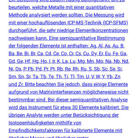
beurteilen, welche Metalle mit einer quantitativen
Methode analysiert werden sollten. Die Messung wird
mit einer hochauflösenden ICP-MS-Technik
(
ICP-SFMS)
durchgeführt, die sehr niedrige Elementkonzentrationen
nachweisen kann. Eine semiquantitative Bestimmung
der folgenden Elemente ist enthalten: Ag, Al, As, Au, B,
Ba, Be, Bi, Br, Ca, Cd, Ce, Co, Cr, Cs, Cu, Dy, Er, Eu, Fe, Ga,
Gd, Ge, Hf, Hg, Ho, I, Ir, K, La, Lu, Mg, Mn, Mo, Na, Nb, Nd,
Ni, Os, P, Pb, Pd, Pr, Pt, Rb, Re, Rh, Ru, S, Sb, Sc, Se, Si,
Sm, Sn, Sr, Ta, Tb, Te, Th, Ti, Tl, Tm, U, V, W, Y, Yb, Zn
und Zr. Bitte beachten Sie jedoch, dass einige Elemente
aufgrund von Matrixinterferenzen möglicherweise nicht
bestimmbar sind. Bei dieser semiquantitativen Analyse
wird das Instrument für etwa 30 Elemente kalibriert. Die
übrigen Analyte werden unter Berücksichtigung der
Isotopenhäufigkeiten mithilfe von
Empfindlichkeitsfaktoren für kalibrierte Elemente mit