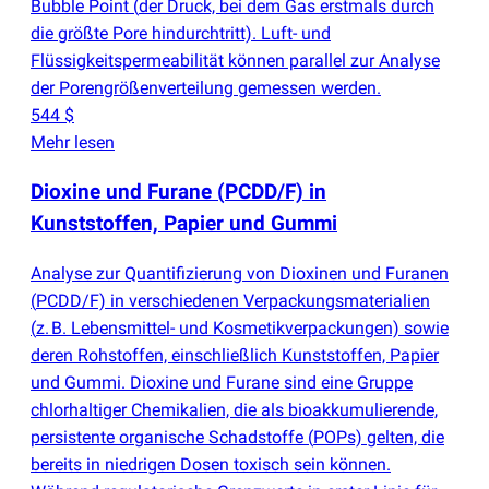
Bubble Point
(
der Druck, bei dem Gas erstmals durch
die größte Pore hindurchtritt). Luft- und
Flüssigkeitspermeabilität können parallel zur Analyse
der Porengrößenverteilung gemessen werden.
544 $
Mehr lesen
Dioxine und Furane
(
PCDD/F) in
Kunststoffen, Papier und Gummi
Analyse zur Quantifizierung von Dioxinen und Furanen
(
PCDD/F) in verschiedenen Verpackungsmaterialien
(
z. B. Lebensmittel- und Kosmetikverpackungen) sowie
deren Rohstoffen, einschließlich Kunststoffen, Papier
und Gummi. Dioxine und Furane sind eine Gruppe
chlorhaltiger Chemikalien, die als bioakkumulierende,
persistente organische Schadstoffe
(
POPs) gelten, die
bereits in niedrigen Dosen toxisch sein können.