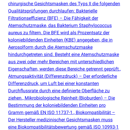
chirurgische Gesichtsmasken des Typs II die folgenden
Qualitätsprüfungen durchlaufen: Bakterielle
Filtrationseffizienz
(
BFE) – Die Fähigkeit der
Atemschutzmaske, das Bakterium Staphylococcus
aureus zu filtern. Die BFE wird als Prozentsatz der
koloniebildenden Einheiten
(
KBE) angegeben, die in
Aerosolform durch die Atemschutzmaske
hindurchgetreten sind. Besteht eine Atemschutzmaske
aus zwei oder mehr Bereichen mit unterschiedlichen
Eigenschaften, werden diese Bereiche getrennt geprüft.,
Atmungsaktivität
(
Differenzdruck) – Der erforderliche
Differenzdruck, um Luft bei einer konstanten
Durchflussrate durch eine definierte Oberfläche zu
ziehen., Mikrobiologische Reinheit
(
Bioburden) – Die
Bestimmung der koloniebildenden Einheiten pro
Gramm gemäß EN ISO 11737-1., Biokompatibilität –
Der Hersteller medizinischer Gesichtsmasken muss
eine Biokompatibilitätsbewertung gemäß ISO 10993-1