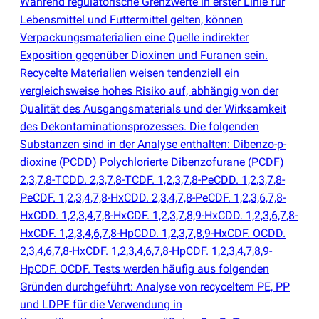
Während regulatorische Grenzwerte in erster Linie für
Lebensmittel und Futtermittel gelten, können
Verpackungsmaterialien eine Quelle indirekter
Exposition gegenüber Dioxinen und Furanen sein.
Recycelte Materialien weisen tendenziell ein
vergleichsweise hohes Risiko auf, abhängig von der
Qualität des Ausgangsmaterials und der Wirksamkeit
des Dekontaminationsprozesses. Die folgenden
Substanzen sind in der Analyse enthalten: Dibenzo-p-
dioxine
(
PCDD) Polychlorierte Dibenzofurane
(
PCDF)
2,3,7,8-TCDD. 2,3,7,8-TCDF. 1,2,3,7,8-PeCDD. 1,2,3,7,8-
PeCDF. 1,2,3,4,7,8-HxCDD. 2,3,4,7,8-PeCDF. 1,2,3,6,7,8-
HxCDD. 1,2,3,4,7,8-HxCDF. 1,2,3,7,8,9-HxCDD. 1,2,3,6,7,8-
HxCDF. 1,2,3,4,6,7,8-HpCDD. 1,2,3,7,8,9-HxCDF. OCDD.
2,3,4,6,7,8-HxCDF. 1,2,3,4,6,7,8-HpCDF. 1,2,3,4,7,8,9-
HpCDF. OCDF. Tests werden häufig aus folgenden
Gründen durchgeführt: Analyse von recyceltem PE, PP
und LDPE für die Verwendung in