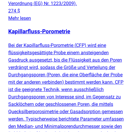
Verordnung
(
EG) Nr. 1223/2009).
274 $
Mehr lesen
Kapillarfluss-Porometrie
Bei der Kapillarfluss-Porometrie
(
CFP) wird eine
flüssigkeitsgesättigte Probe einem ansteigenden
Gasdruck ausgesetzt, bis die Flüssigkeit aus den Poren
verdrängt wird, sodass die Größe und Verteilung der
Durchgangsporen
(
Poren, die eine Oberfläche der Probe
mit der anderen verbinden) bestimmt werden kann. CFP
ist die geeignete Technik, wenn ausschließlich
Durchgangsporen von Interesse sind, im Gegensatz zu
Sacklöchern oder geschlossenen Poren, die mittels
Quecksilberporosimetrie oder Gasadsorption gemessen
werden. Typischerweise berichtete Parameter umfassen
den Median- und Minimalporendurchmesser sowie den