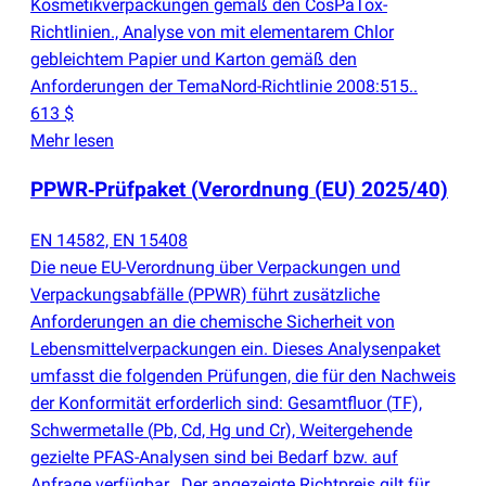
Kosmetikverpackungen gemäß den CosPaTox-
Richtlinien., Analyse von mit elementarem Chlor
gebleichtem Papier und Karton gemäß den
Anforderungen der TemaNord-Richtlinie 2008:515..
613 $
Mehr lesen
PPWR‑Prüfpaket
(
Verordnung
(
EU) 2025/40)
EN 14582, EN 15408
Die neue EU-Verordnung über Verpackungen und
Verpackungsabfälle
(
PPWR) führt zusätzliche
Anforderungen an die chemische Sicherheit von
Lebensmittelverpackungen ein. Dieses Analysenpaket
umfasst die folgenden Prüfungen, die für den Nachweis
der Konformität erforderlich sind: Gesamtfluor
(
TF),
Schwermetalle
(
Pb, Cd, Hg und Cr), Weitergehende
gezielte PFAS-Analysen sind bei Bedarf bzw. auf
Anfrage verfügbar.. Der angezeigte Richtpreis gilt für