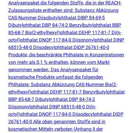
Analysenpaket die folgenden Stoffe, die in der REACH-
Zulassungsliste enthalten sind: Substanz Abkürzung
CAS-Nummer Diisobutylphthalat DIBP 84-69-5
Dibutylphthalat DBP 84-74-2 Benzylbutylphthalat BBP
85-68-7 Bis
(
2-ethylhexyl)phthalat DEHP 117-81-7 Di
(
n-
octyl)phthalat DNOP 117-84-0 Diisononylphthalat DINP
68515-48-0 Diisodecylphthalat DIDP 26761-40-0
Produkte, die beschränkte Phthalate in Konzentrationen
von mehr als 0,1 % enthalten, können vom Markt
genommen werden. Das Analysenpaket für
kosmetische Produkte umfasst die folgenden
Phthalate: Substanz Abkürzung CAS-Nummer Bis
(
2-
ethylhexyl)phthalat DEHP 117-81-7 Benzylbutylphthalat
BBP 85-68-7 Dibutylphthalat DBP 84-74-2
Diisononylphthalat DINP 68515-48-0 Di
(
n-
octyl)phthalat DNOP 117-84-0 Diisodecylphthalat DIDP
26761-40-0 Alle oben genannten Stoffe sind in
kosmetischen Mitteln verboten
(
Anhang II der