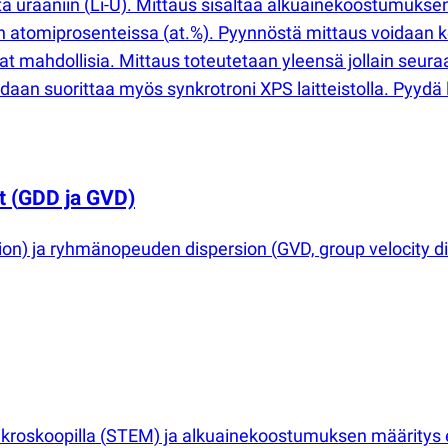
ta uraaniin
(
Li-U). Mittaus sisältää alkuainekoostumukse
an atomiprosenteissa
(
at.%). Pyynnöstä mittaus voidaan 
vat mahdollisia. Mittaus toteutetaan yleensä jollain seura
 suorittaa myös synkrotroni XPS laitteistolla. Pyydä lis
ot
(
GDD ja GVD)
sion) ja ryhmänopeuden dispersion
(
GVD, group velocity d
kroskoopilla
(
STEM) ja alkuainekoostumuksen määritys en