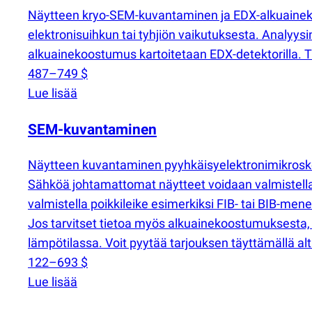
Näytteen kryo-SEM-kuvantaminen ja EDX-alkuainekartoi
elektronisuihkun tai tyhjiön vaikutuksesta. Analyys
alkuainekoostumus kartoitetaan EDX-detektorilla. 
487–749 $
Lue lisää
SEM-kuvantaminen
Näytteen kuvantaminen pyyhkäisyelektronimikrosk
Sähköä johtamattomat näytteet voidaan valmistella 
valmistella poikkileike esimerkiksi FIB- tai BIB-men
Jos tarvitset tietoa myös alkuainekoostumuksesta
lämpötilassa. Voit pyytää tarjouksen täyttämällä a
122–693 $
Lue lisää