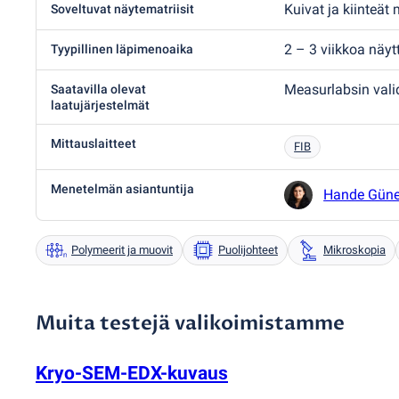
Kuivat ja kiinteät 
Soveltuvat näytematriisit
2 – 3 viikkoa näy
Tyypillinen läpimenoaika
Measurlabsin val
Saatavilla olevat
laatujärjestelmät
Mittauslaitteet
FIB
Menetelmän asiantuntija
Hande Gün
Polymeerit ja muovit
Puolijohteet
Mikroskopia
Muita testejä valikoimistamme
Kryo-SEM-EDX-kuvaus