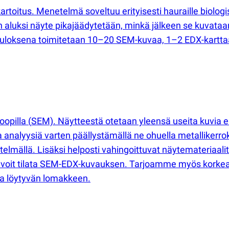
tus. Menetelmä soveltuu erityisesti hauraille biologisill
in aluksi näyte pikajäädytetään, minkä jälkeen se kuvataa
Tuloksena toimitetaan 10–20 SEM-kuvaa, 1–2 EDX-karttaa
oopilla
(
SEM). Näytteestä otetaan yleensä useita kuvia e
analyysiä varten päällystämällä ne ohuella metallikerro
etelmällä. Lisäksi helposti vahingoittuvat näytemateriaali
, voit tilata SEM-EDX-kuvauksen. Tarjoamme myös korke
lta löytyvän lomakkeen.