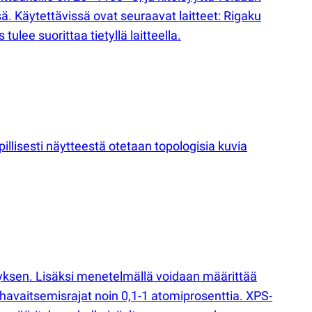
sä. Käytettävissä ovat seuraavat laitteet: Rigaku
lee suorittaa tietyllä laitteella.
illisesti näytteestä otetaan topologisia kuvia
yksen. Lisäksi menetelmällä voidaan määrittää
 havaitsemisrajat noin 0,1-1 atomiprosenttia. XPS-