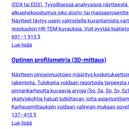
(
EDX tai EDS). Tyypillisessä analyysissä näytteestä
alkuainekoostumus joko atomi- tai massaprosenttein
Näytteet täytyy usein valmistella kuvantamista va
resoluution HR-TEM-kuvauksia. Voit pyytää lisätiet
691–1 913 $
Lue lisää
Optinen profilometria
(
3D-mittaus)
Näytteen pinnanmuotojen määritys kosketuksetto
rakenteita. Tuloksina voidaan raportoida tarpeesta 
pinnankarheutta kuvaavia arvoja
(
Sq​, Sa​, Sp​, Sv​
yksityiskohtia haluat tutkittavan, jotta asiantuntij
Karheusmittauksiin voidaan valinnan mukaan sovel
137–410 $
Lue lisää