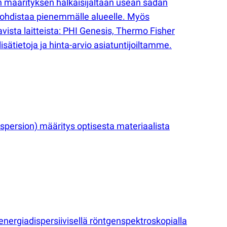
n määrityksen halkaisijaltaan usean sadan
kohdistaa pienemmälle alueelle. Myös
avista laitteista: PHI Genesis, Thermo Fisher
ätietoja ja hinta-arvio asiatuntijoiltamme.
ispersion) määritys optisesta materiaalista
ergiadispersiivisellä röntgenspektroskopialla