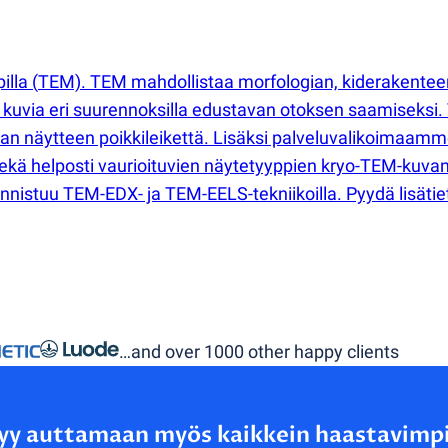
illa
(
TEM). TEM mahdollistaa morfologian, kiderakenteen
ita kuvia eri suurennoksilla edustavan otoksen saamiseksi
an näytteen poikkileikettä. Lisäksi palveluvalikoimaam
ekä helposti vaurioituvien näytetyyppien kryo-TEM-kuva
nistuu TEM-EDX- ja TEM-EELS-tekniikoilla. Pyydä lisätiet
…and over 1000 other happy clients