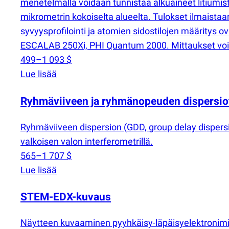
menetelmällä voidaan tunnistaa alkuaineet litiumis
mikrometrin kokoiselta alueelta. Tulokset ilmaista
syvyysprofilointi ja atomien sidostilojen määritys o
ESCALAB 250Xi, PHI Quantum 2000. Mittaukset voidaan
499–1 093 $
Lue lisää
Ryhmäviiveen ja ryhmänopeuden dispersi
Ryhmäviiveen dispersion
(
GDD, group delay disper
valkoisen valon interferometrillä.
565–1 707 $
Lue lisää
STEM-EDX-kuvaus
Näytteen kuvaaminen pyyhkäisy-läpäisyelektronimi