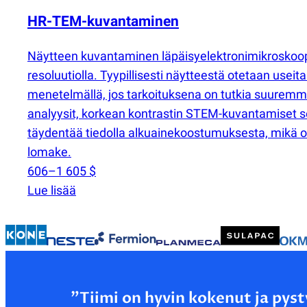
HR-TEM-kuvantaminen
Näytteen kuvantaminen läpäisyelektronimikroskoop
resoluutiolla. Tyypillisesti näytteestä otetaan use
menetelmällä, jos tarkoituksena on tutkia suuremm
analyysit, korkean kontrastin STEM-kuvantamiset s
täydentää tiedolla alkuainekoostumuksesta, mikä on
lomake.
606–1 605 $
Lue lisää