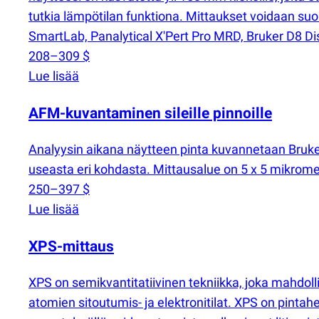
tutkia lämpötilan funktiona. Mittaukset voidaan suor
SmartLab, Panalytical X'Pert Pro MRD, Bruker D8 Disc
208–309 $
Lue lisää
AFM-kuvantaminen sileille pinnoille
Analyysin aikana näytteen pinta kuvannetaan Bruk
useasta eri kohdasta. Mittausalue on 5 x 5 mikrometri
250–397 $
Lue lisää
XPS-mittaus
XPS on semikvantitatiivinen tekniikka, joka mahdo
atomien sitoutumis- ja elektronitilat. XPS on pintah