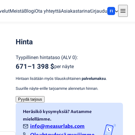
velut
Meistä
Blogi
Ota yhteyttä
Asiakastarinat
Kirjaudu
FI
Hinta
Tyypillinen hintataso
(
ALV 0
):
671–1 398 $
per näyte
Hintaan lisätään myös tilauskohtainen
palvelumaksu
.
Suurille näyte-erille tarjoamme alennetun hinnan.
Pyydä tarjous
Heräsikö kysymyksiä? Autamme
mielellämme.
info@measurlabs.com
Ole yhteydessä myyjiimme