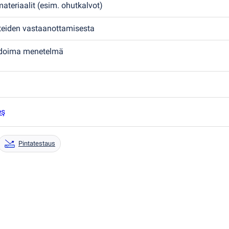
materiaalit
(
esim. ohutkalvot)
tteiden vastaanottamisesta
idoima menetelmä
eş
Pintatestaus