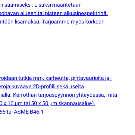
en saamiseksi. Lisäksi määritetään
oitavan alueen tai pisteen alkuainespektrinä.
peritään lisämaksu. Tarjoamme myös korkean
voidaan tutkia mm. karheutta, pintavaurioita ja -
roja kuvaava 2D-profiili sekä useita
 pinnalla. Kerrothan tarjouspyynnön yhteydessä, mitä
0 x 10 µm tai 50 x 50 µm skannausalue).
565 tai ASME B46.1