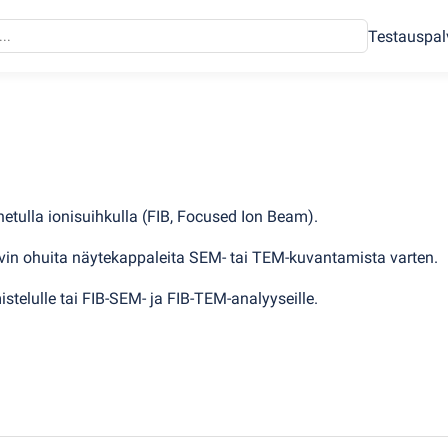
Testauspal
etulla ionisuihkulla
(
FIB, Focused Ion Beam).
hyvin ohuita näytekappaleita SEM- tai TEM-kuvantamista varten.
stelulle tai FIB-SEM- ja FIB-TEM-analyyseille.