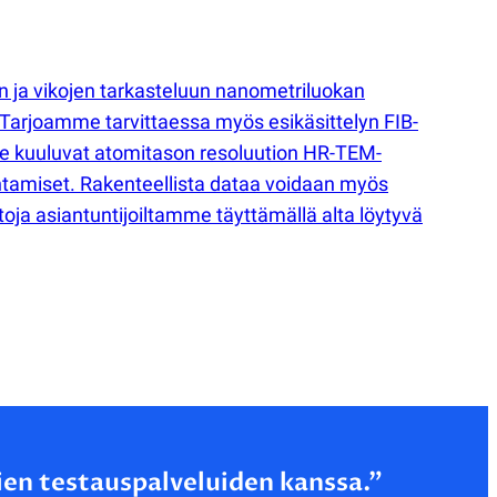
 ja vikojen tarkasteluun nanometriluokan
. Tarjoamme tarvittaessa myös esikäsittelyn FIB-
me kuuluvat atomitason resoluution HR-TEM-
ntamiset. Rakenteellista dataa voidaan myös
oja asiantuntijoiltamme täyttämällä alta löytyvä