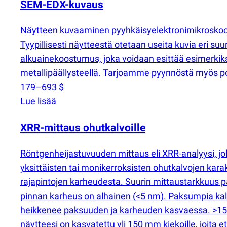
SEM-EDX-kuvaus
Näytteen kuvaaminen pyyhkäisyelektronimikroskoo
Tyypillisesti näytteestä otetaan useita kuvia eri
alkuainekoostumus, joka voidaan esittää esimerkik
metallipäällysteellä. Tarjoamme pyynnöstä myös po
179–693 $
Lue lisää
XRR-mittaus ohutkalvoille
Röntgenheijastuvuuden mittaus eli XRR-analyysi, jo
yksittäisten tai monikerroksisten ohutkalvojen karak
rajapintojen karheudesta. Suurin mittaustarkkuus p
pinnan karheus on alhainen
(
<5 nm). Paksumpia kalv
heikkenee paksuuden ja karheuden kasvaessa. >150 
näytteesi on kasvatettu yli 150 mm kiekoille, joita e