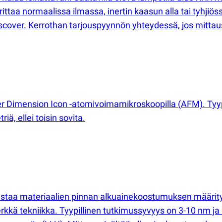
ittaa normaalissa ilmassa, inertin kaasun alla tai tyhjiös
over. Kerrothan tarjouspyynnön yhteydessä, jos mittaus tu
er Dimension Icon -atomivoimamikroskoopilla
(
AFM). Tyyp
ä, ellei toisin sovita.
llistaa materiaalien pinnan alkuainekoostumuksen määrit
erkkä tekniikka. Tyypillinen tutkimussyvyys on 3-10 nm ja