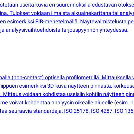
 otetaan useita kuvia eri suurennoksilla edustavan otoks
a. Tulokset voidaan ilmaista alkuainekarttana tai analys
rten esimerkiksi FIB-menetelmällä. Näytevalmistelusta 
oja analyysivaihtoehdoista tarjouspyynnön yhteydessä.
malla
(
non-contact) optisella profilometrillä. Mittauksella 
riippuen esimerkiksi 3D-kuva näytteen pinnasta, korkeuse
, Sz). Mittaus voidaan kohdistaa useisiin kohtiin näytteen
amme voivat kohdentaa analyysin oikealle alueelle
(
esim. 1
taa seuraavia standardeja: ISO 25178, ISO 4287, ISO 13