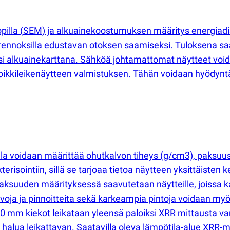
pilla
(
SEM) ja alkuainekoostumuksen määritys energiadis
 suurennoksilla edustavan otoksen saamiseksi. Tuloksena
si alkuainekarttana. Sähköä johtamattomat näytteet void
ikkileikenäytteen valmistuksen. Tähän voidaan hyödyntä
lla voidaan määrittää ohutkalvon tiheys
(
g/cm3), paksuu
terisointiin, sillä se tarjoaa tietoa näytteen yksittäiste
aksuuden määrityksessä saavutetaan näytteille, joissa k
oja ja pinnoitteita sekä karkeampia pintoja voidaan myö
mm kiekot leikataan yleensä paloiksi XRR mittausta var
t halua leikattavan. Saatavilla oleva lämpötila-alue XRR-m