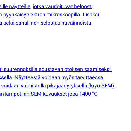
e näytteille, jotka vaurioituvat helposti
n pyyhkäisyelektronimikroskoopilla. Lisäksi
 sekä sanallinen selostus havainnoista.
ri suurennoksilla edustavan otoksen saamiseksi.
ksella. Näytteestä voidaan myös tarvittaessa
t voidaan valmistella pikajäädytyksellä
(
kryo-SEM).
an lämpötilan SEM-kuvaukset jopa 1400 °C