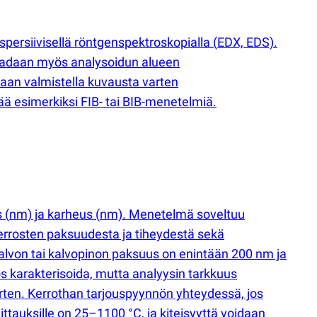
persiivisellä röntgenspektroskopialla
(
EDX, EDS).
 saadaan myös analysoidun alueen
aan valmistella kuvausta varten
ä esimerkiksi FIB- tai BIB-menetelmiä.
s
(
nm) ja karheus
(
nm). Menetelmä soveltuu
n kerrosten paksuudesta ja tiheydestä sekä
alvon tai kalvopinon paksuus on enintään 200 nm ja
s karakterisoida, mutta analyysin tarkkuus
ten. Kerrothan tarjouspyynnön yhteydessä, jos
ittauksille on 25–1100 °C, ja kiteisyyttä voidaan