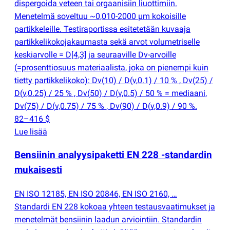
dispergoida veteen tai orgaanisiin liuottimiin.
Menetelmä soveltuu ~0,010-2000 µm kokoisille
partikkeleille. Testiraportissa esitetetään kuvaaja
partikkelikokojakaumasta sekä arvot volumetriselle
keskiarvolle = D[4,3] ja seuraaville Dv-arvoille
(
=prosenttiosuus materiaalista, joka on pienempi kuin
tietty partikkelikoko): Dv
(
10) / D
(
v,0.1) / 10 % , Dv
(
25) /
D
(
v,0.25) / 25 % , Dv
(
50) / D
(
v,0.5) / 50 % = mediaani,
Dv
(
75) / D
(
v,0.75) / 75 % , Dv
(
90) / D
(
v,0.9) / 90 %.
82–416 $
Lue lisää
Bensiinin analyysipaketti EN 228 -standardin
mukaisesti
EN ISO 12185, EN ISO 20846, EN ISO 2160, …
Standardi EN 228 kokoaa yhteen testausvaatimukset ja
menetelmät bensiinin laadun arviointiin. Standardin