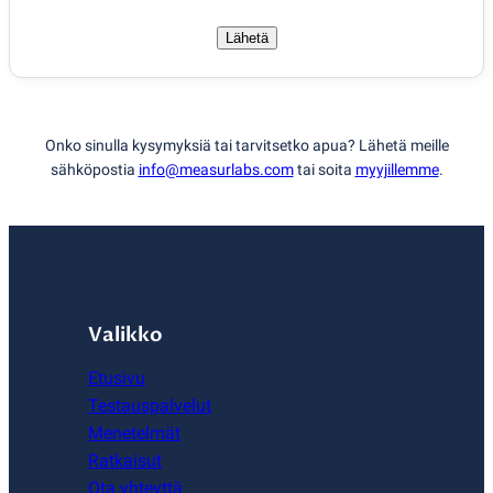
Lähetä
Onko sinulla kysymyksiä tai tarvitsetko apua? Lähetä meille
sähköpostia
info@measurlabs.com
tai soita
myyjillemme
.
Valikko
Etusivu
Testauspalvelut
Menetelmät
Ratkaisut
Ota yhteyttä