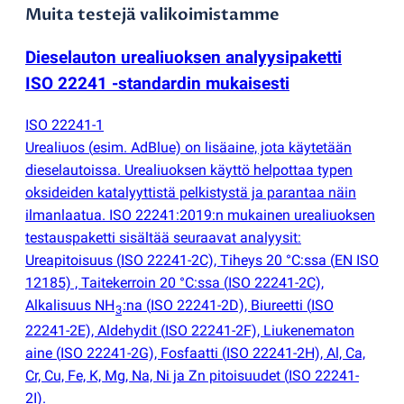
Muita testejä valikoimistamme
Dieselauton urealiuoksen analyysipaketti
ISO 22241 -standardin mukaisesti
ISO 22241-1
Urealiuos
(
esim. AdBlue) on lisäaine, jota käytetään
dieselautoissa. Urealiuoksen käyttö helpottaa typen
oksideiden katalyyttistä pelkistystä ja parantaa näin
ilmanlaatua. ISO 22241:2019:n mukainen urealiuoksen
testauspaketti sisältää seuraavat analyysit:
Ureapitoisuus
(
ISO 22241-2C), Tiheys 20 °C:ssa
(
EN ISO
12185) , Taitekerroin 20 °C:ssa
(
ISO 22241-2C),
Alkalisuus NH
:na
(
ISO 22241-2D), Biureetti
(
ISO
3
22241-2E), Aldehydit
(
ISO 22241-2F), Liukenematon
aine
(
ISO 22241-2G), Fosfaatti
(
ISO 22241-2H), Al, Ca,
Cr, Cu, Fe, K, Mg, Na, Ni ja Zn pitoisuudet
(
ISO 22241-
2I).