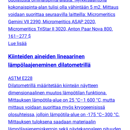
kokonaispinta-alan tulisi olla vähintään 5 m2. Mittaus
voidaan suorittaa seuraavilla laitteilla: Micromeritics
Gemini VII 2390, Micromeritics ASAP 2020,
Micromeritics TriStar II 3020, Anton Paar Nova 800.
161–277 $
Lue lisää
Kiinteiden aineiden lineaarinen
lämpölaajeneminen dilatometrillä
ASTM E228
Dilatometrillä määritetään kiinteän näytteen
dimensionaalinen muutos lämpötilan funktiona.
Mittauksen lämpötila-alue on 25 °C–1 600 °C, mutta
mittaus voidaan suorittaa myös kryogeenisissä
olosuhteissa, jolloin lämpötila-alue on -175 °C–300 °C.
Mittauksen tuloksena saadaan materiaalin
lämpölaajenemiskerroin sekä näytekappaleen pituuden