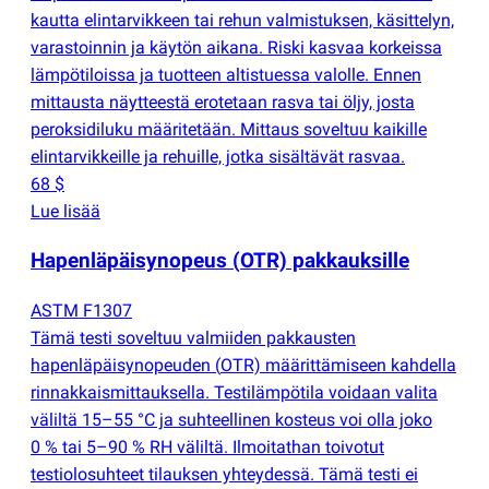
kautta elintarvikkeen tai rehun valmistuksen, käsittelyn,
varastoinnin ja käytön aikana. Riski kasvaa korkeissa
lämpötiloissa ja tuotteen altistuessa valolle. Ennen
mittausta näytteestä erotetaan rasva tai öljy, josta
peroksidiluku määritetään. Mittaus soveltuu kaikille
elintarvikkeille ja rehuille, jotka sisältävät rasvaa.
68 $
Lue lisää
Hapenläpäisynopeus
(
OTR) pakkauksille
ASTM F1307
Tämä testi soveltuu valmiiden pakkausten
hapenläpäisynopeuden
(
OTR) määrittämiseen kahdella
rinnakkaismittauksella. Testilämpötila voidaan valita
väliltä 15–55 °C ja suhteellinen kosteus voi olla joko
0 % tai 5–90 % RH väliltä. Ilmoitathan toivotut
testiolosuhteet tilauksen yhteydessä. Tämä testi ei