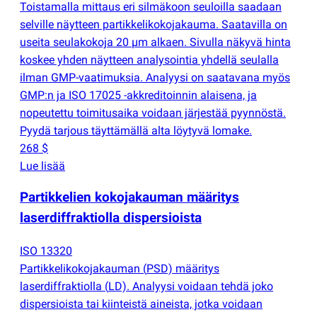
Toistamalla mittaus eri silmäkoon seuloilla saadaan
selville näytteen partikkelikokojakauma. Saatavilla on
useita seulakokoja 20 µm alkaen. Sivulla näkyvä hinta
koskee yhden näytteen analysointia yhdellä seulalla
ilman GMP-vaatimuksia. Analyysi on saatavana myös
GMP:n ja ISO 17025 -akkreditoinnin alaisena, ja
nopeutettu toimitusaika voidaan järjestää pyynnöstä.
Pyydä tarjous täyttämällä alta löytyvä lomake.
268 $
Lue lisää
Partikkelien kokojakauman määritys
laserdiffraktiolla dispersioista
ISO 13320
Partikkelikokojakauman
(
PSD) määritys
laserdiffraktiolla
(
LD). Analyysi voidaan tehdä joko
dispersioista tai kiinteistä aineista, jotka voidaan