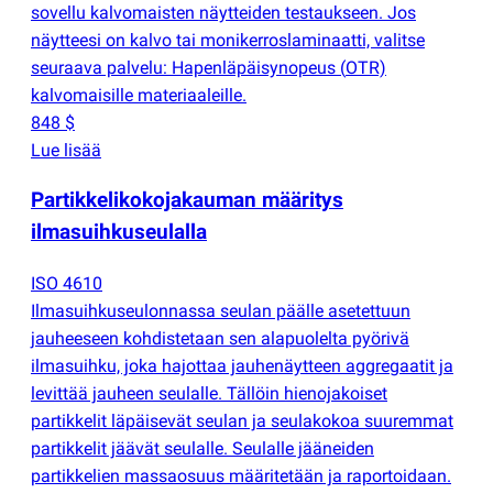
sovellu kalvomaisten näytteiden testaukseen. Jos
näytteesi on kalvo tai monikerroslaminaatti, valitse
seuraava palvelu: Hapenläpäisynopeus
(
OTR)
kalvomaisille materiaaleille.
848 $
Lue lisää
Partikkelikokojakauman määritys
ilmasuihkuseulalla
ISO 4610
Ilmasuihkuseulonnassa seulan päälle asetettuun
jauheeseen kohdistetaan sen alapuolelta pyörivä
ilmasuihku, joka hajottaa jauhenäytteen aggregaatit ja
levittää jauheen seulalle. Tällöin hienojakoiset
partikkelit läpäisevät seulan ja seulakokoa suuremmat
partikkelit jäävät seulalle. Seulalle jääneiden
partikkelien massaosuus määritetään ja raportoidaan.