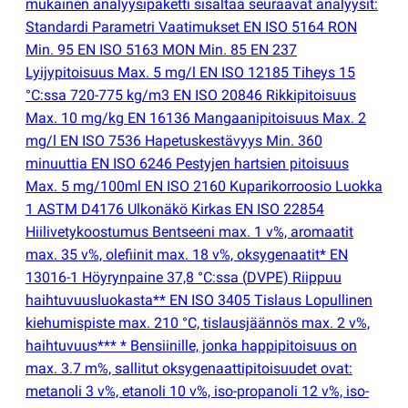
mukainen analyysipaketti sisältää seuraavat analyysit:
Standardi Parametri Vaatimukset EN ISO 5164 RON
Min. 95 EN ISO 5163 MON Min. 85 EN 237
Lyijypitoisuus Max. 5 mg/l EN ISO 12185 Tiheys 15
°C:ssa 720-775 kg/m3 EN ISO 20846 Rikkipitoisuus
Max. 10 mg/kg EN 16136 Mangaanipitoisuus Max. 2
mg/l EN ISO 7536 Hapetuskestävyys Min. 360
minuuttia EN ISO 6246 Pestyjen hartsien pitoisuus
Max. 5 mg/100ml EN ISO 2160 Kuparikorroosio Luokka
1 ASTM D4176 Ulkonäkö Kirkas EN ISO 22854
Hiilivetykoostumus Bentseeni max. 1 v%, aromaatit
max. 35 v%, olefiinit max. 18 v%, oksygenaatit* EN
13016-1 Höyrynpaine 37,8 °C:ssa
(
DVPE) Riippuu
haihtuvuusluokasta** EN ISO 3405 Tislaus Lopullinen
kiehumispiste max. 210 °C, tislausjäännös max. 2 v%,
haihtuvuus*** * Bensiinille, jonka happipitoisuus on
max. 3.7 m%, sallitut oksygenaattipitoisuudet ovat:
metanoli 3 v%, etanoli 10 v%, iso-propanoli 12 v%, iso-