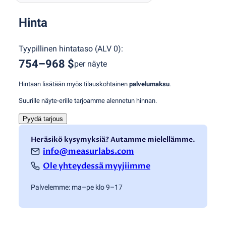
Hinta
Tyypillinen hintataso
(
ALV 0
):
754–968 $
per näyte
Hintaan lisätään myös tilauskohtainen
palvelumaksu
.
Suurille näyte-erille tarjoamme alennetun hinnan.
Pyydä tarjous
Heräsikö kysymyksiä? Autamme mielellämme.
info@measurlabs.com
Ole yhteydessä myyjiimme
Palvelemme: ma–pe klo 9–17