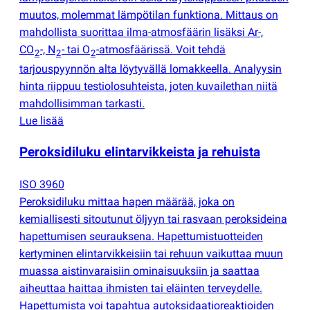
muutos, molemmat lämpötilan funktiona. Mittaus on
mahdollista suorittaa ilma-atmosfäärin lisäksi Ar-,
CO
-, N
- tai O
-atmosfäärissä. Voit tehdä
2
2
2
tarjouspyynnön alta löytyvällä lomakkeella. Analyysin
hinta riippuu testiolosuhteista, joten kuvailethan niitä
mahdollisimman tarkasti.
Lue lisää
Peroksidiluku elintarvikkeista ja rehuista
ISO 3960
Peroksidiluku mittaa hapen määrää, joka on
kemiallisesti sitoutunut öljyyn tai rasvaan peroksideina
hapettumisen seurauksena. Hapettumistuotteiden
kertyminen elintarvikkeisiin tai rehuun vaikuttaa muun
muassa aistinvaraisiin ominaisuuksiin ja saattaa
aiheuttaa haittaa ihmisten tai eläinten terveydelle.
Hapettumista voi tapahtua autoksidaatioreaktioiden