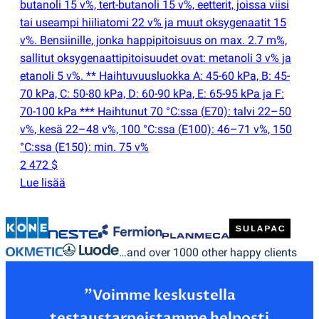
butanoli 15 v%, tert-butanoli 15 v%, eetterit, joissa viisi
tai useampi hiiliatomi 22 v% ja muut oksygenaatit 15
v%. Bensiinille, jonka happipitoisuus on max. 2.7 m%,
sallitut oksygenaattipitoisuudet ovat: metanoli 3 v% ja
etanoli 5 v%. ** Haihtuvuusluokka A: 45-60 kPa, B: 45-
70 kPa, C: 50-80 kPa, D: 60-90 kPa, E: 65-95 kPa ja F:
70-100 kPa *** Haihtunut 70 °C:ssa
(
E70): talvi 22–50
v%, kesä 22–48 v%, 100 °C:ssa
(
E100): 46–71 v%, 150
°C:ssa
(
E150): min. 75 v%
2 472 $
Lue lisää
…and over 1000 other happy clients
”Voimme keskustella
testaustarpeistamme helposti