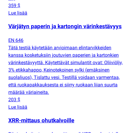
359 $
Lue lisää
Värjätyn paperin ja kartongin värinkestävyys
EN 646
Tätä testiä käytetään arvioimaan elintarvikkeiden
kanssa kosketuksiin joutuvien paperien ja kartonkien
värinkestävyyttä. Käytettävät simulantit ovat: Oliiviöljy,
3% etikkahappo, Keinotekoinen sylki
(
emäksinen
suolaliuos), Tislattu vesi. Testillä voidaan varmentaa,
että ruokapakkauksesta ei siirry ruokaan liian suurta
määrää väriaineita.
203 $
Lue lisää
XRR-mittaus ohutkalvoille