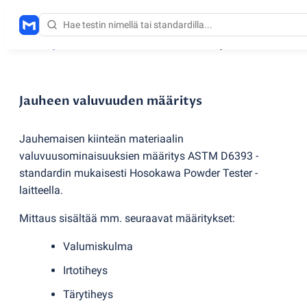
Testauspalvelut
/
Jauheen valuvuuden määritys
Jauheen valuvuuden määritys
Jauhemaisen kiinteän materiaalin
valuvuusominaisuuksien määritys ASTM D6393 -
standardin mukaisesti Hosokawa Powder Tester -
laitteella.
Mittaus sisältää mm. seuraavat määritykset:
Valumiskulma
Irtotiheys
Tärytiheys