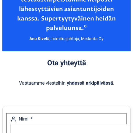
lähestyttävien asiantuntijoiden
kanssa. Supertyytyväinen heidän
Anu Kivelä
,
toimitusjohtaja, Medanta Oy
Ota yhteyttä
Vastaamme viesteihin
yhdessä arkipäivässä
.
Nimi