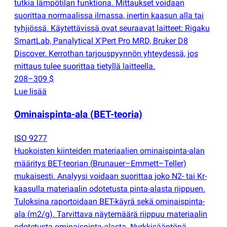
tutkia lämpötilan funktiona. Mittaukset voidaan
suorittaa normaalissa ilmassa, inertin kaasun alla tai
tyhjiössä. Käytettävissä ovat seuraavat laitteet: Rigaku
SmartLab, Panalytical X'Pert Pro MRD, Bruker D8
Discover. Kerrothan tarjouspyynnön yhteydessä, jos
mittaus tulee suorittaa tietyllä laitteella.
208–309 $
Lue lisää
Ominaispinta-ala
(
BET-teoria)
ISO 9277
Huokoisten kiinteiden materiaalien ominaispinta-alan
määritys BET-teorian
(
Brunauer–Emmett–Teller)
mukaisesti. Analyysi voidaan suorittaa joko N2- tai Kr-
kaasulla materiaalin odotetusta pinta-alasta riippuen.
Tuloksina raportoidaan BET-käyrä sekä ominaispinta-
ala
(
m2/g). Tarvittava näytemäärä riippuu materiaalin
odotetusta ominaispinta-alasta. Nyrkkisääntönä