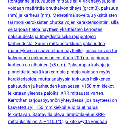
Röntgenheijastuvuuden mittaus eli XRR-analyysi, jolla
voidaan määrittää ohutkalvon tiheys
(
g/cm3), paksuus
(
nm) ja karheus
(
nm). Menetelmä soveltuu yksittäisten
tai monikerroksisten ohutkalvojen karakterisointiin, sillä
se tarjoaa tietoa näytteen yksittäisten kerrosten
paksuudesta ja tiheydestä sekä rajapintojen
karheudesta. Suurin mittaustarkkuus paksuuden
määrityksessä saavutetaan näytteille, joissa kalvon tai
kalvopinon paksuus on enintään 200 nm ja pinnan
karheus on alhainen
(
<5 nm). Paksumpia kalvoja ja
pinnoitteita sekä karkeampia pintoja voidaan myös
karakterisoida, mutta analyysin tarkkuus heikkenee
paksuuden ja karheuden kasvaessa. >150 mm kiekot
leikataan yleensä paloiksi XRR mittausta varten.
Kerrothan tarjouspyynnön yhteydessä, jos näytteesi on
kasvatettu yli 150 mm kiekoille, joita et halua
leikattavan. Saatavilla oleva lämpötila-alue XRR-
mittauksille on 25–1100 °C, ja kiteisyyttä voidaan