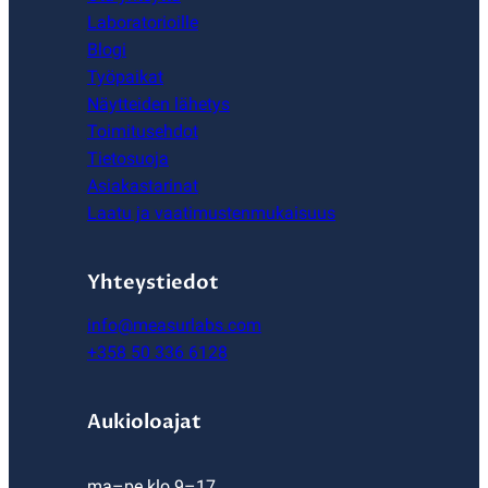
Laboratorioille
Blogi
Työpaikat
Näytteiden lähetys
Toimitusehdot
Tietosuoja
Asiakastarinat
Laatu ja vaatimustenmukaisuus
Yhteystiedot
info@measurlabs.com
+358 50 336 6128
Aukioloajat
ma–pe klo 9–17