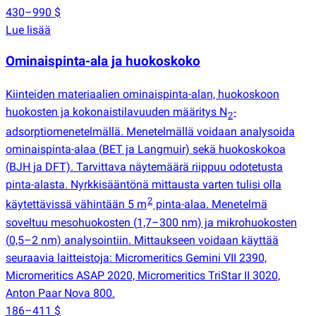
430–990 $
Lue lisää
Ominaispinta-ala ja huokoskoko
Kiinteiden materiaalien ominaispinta-alan, huokoskoon
huokosten ja kokonaistilavuuden määritys N
-
2
adsorptiomenetelmällä. Menetelmällä voidaan analysoida
ominaispinta-alaa
(
BET ja Langmuir) sekä huokoskokoa
(
BJH ja DFT). Tarvittava näytemäärä riippuu odotetusta
pinta-alasta. Nyrkkisääntönä mittausta varten tulisi olla
2
käytettävissä vähintään 5 m
pinta-alaa. Menetelmä
soveltuu mesohuokosten
(
1,7–300 nm) ja mikrohuokosten
(
0,5–2 nm) analysointiin. Mittaukseen voidaan käyttää
seuraavia laitteistoja: Micromeritics Gemini VII 2390,
Micromeritics ASAP 2020, Micromeritics TriStar II 3020,
Anton Paar Nova 800.
186–411 $