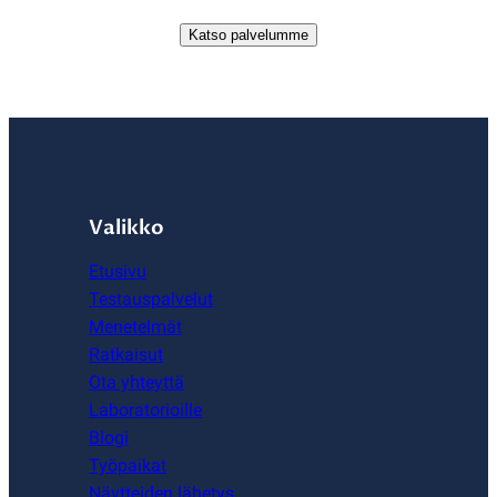
Katso palvelumme
Valikko
Etusivu
Testauspalvelut
Menetelmät
Ratkaisut
Ota yhteyttä
Laboratorioille
Blogi
Työpaikat
Näytteiden lähetys