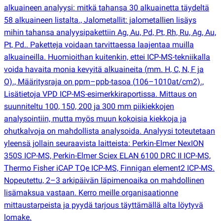
alkuaineen analyysi: mitkä tahansa 30 alkuainetta täydeltä
58 alkuaineen listalta., Jalometallit: jalometallien lisäys
mihin tahansa analyysipakettiin Ag, Au, Pd, Pt, Rh, Ru, Ag, Au,
Pt, Pd.. Paketteja voidaan tarvittaessa laajentaa muilla
alkuaineilla. Huomioithan kuitenkin, ettei ICP-MS-tekniikalla
voida havaita monia kevyitä alkuaineita
(
mm. H, C, N, F ja
O)., Määritysraja on ppm–ppb-tasoa
(
106–1010at/cm2).,
Lisätietoja VPD ICP-MS-esimerkkiraportissa. Mittaus on
suunniteltu 100, 150, 200 ja 300 mm piikiekkojen
analysointiin, mutta myös muun kokoisia kiekkoja ja
ohutkalvoja on mahdollista analysoida. Analyysi toteutetaan
yleensä jollain seuraavista laitteista: Perkin-Elmer NexION
350S ICP-MS, Perkin-Elmer Sciex ELAN 6100 DRC II ICP-MS,
Thermo Fisher iCAP TQe ICP-MS, Finnigan element2 ICP-MS.
Nopeutettu, 2–3 arkipäivän läpimenoaika on mahdollinen
lisämaksua vastaan. Kerro meille organisaationne
mittaustarpeista ja pyydä tarjous täyttämällä alta löytyvä
lomake.