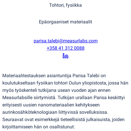
Tohtori, fysiikka
Epäorgaaniset materiaalit
parisa.talebi@measurlabs.com
+358 41 312 0088
Materiaalitestauksen asiantuntija Parisa Talebi on
koulutukseltaan fysiikan tohtori Oulun yliopistosta, jossa hän
myös työskenteli tutkijana usean vuoden ajan ennen
Measurlabsille siirtymistä. Tutkijan urallaan Parisa keskittyi
erityisesti uusien nanomateriaalien kehitykseen
aurinkosähköteknologiaan liittyvissä sovelluksissa.
Seuraavat ovat esimerkkejä tieteellisistä julkaisuista, joiden
kirjoittamiseen hän on osallistunut: