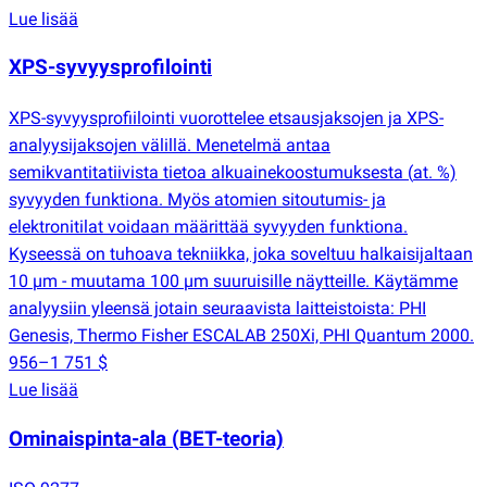
Lue lisää
XPS-syvyysprofilointi
XPS-syvyysprofiilointi vuorottelee etsausjaksojen ja XPS-
analyysijaksojen välillä. Menetelmä antaa
semikvantitatiivista tietoa alkuainekoostumuksesta
(
at. %)
syvyyden funktiona. Myös atomien sitoutumis- ja
elektronitilat voidaan määrittää syvyyden funktiona.
Kyseessä on tuhoava tekniikka, joka soveltuu halkaisijaltaan
10 µm - muutama 100 µm suuruisille näytteille. Käytämme
analyysiin yleensä jotain seuraavista laitteistoista: PHI
Genesis, Thermo Fisher ESCALAB 250Xi, PHI Quantum 2000.
956–1 751 $
Lue lisää
Ominaispinta-ala
(
BET-teoria)