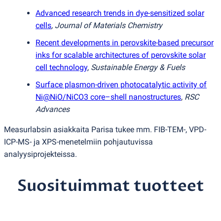
Advanced research trends in dye-sensitized solar
cells
, Journal of Materials Chemistry
Recent developments in perovskite-based precursor
inks for scalable architectures of perovskite solar
cell technology
,
Sustainable Energy & Fuels
Surface plasmon-driven photocatalytic activity of
Ni@NiO/NiCO3 core–shell nanostructures
,
RSC
Advances
Measurlabsin asiakkaita Parisa tukee mm. FIB-TEM-, VPD-
ICP-MS- ja XPS-menetelmiin pohjautuvissa
analyysiprojekteissa.
Suosituimmat tuotteet