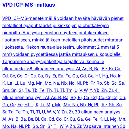
VPD ICP-MS -mittaus
VPD ICP-MS-menetelmällä voidaan havaita häviävän pienet
metalliset epäpuhtaudet piikiekkojen ja ohutkalvojen
pinnoilta. Analyysi perustuu näytteen pintakerroksen
liuottamiseen, minkä jälkeen metallien pitoisuudet mitataan
liuoksesta. Kiekon reuna-alue
(
esim. uloimmat 2 mm tai 5
mm) voidaan pyydettäessä jättää mittauksen ulkopuolelle.
Tarjoamme analyysipaketteja laajalle valikoimalle
alkuaineita: 58 alkuaineen analyysi: Al, As, B, Ba, Be, Bi, Ca,
Cd, Ce, Co, Cr, Cs, Cu, Dy, Er, Eu, Fe, Ga, Gd, Ge, Hf, Hg, Ho, In,
K, La, Li, Lu, Mg, Mn, Mo, Na, Nb, Nd, Ni, Pb, Pr, Rb, Sb, Sc, Se,
Sm, Sn, Sr, Ta, Tb, Te, Th, Ti, Tl, Tm, U, V, W, Y, Yb, Zn, Zr, 41
alkuaineen analyysi: Al, As, B, Ba, Be, Bi, Ca, Cd, Co, Cr, Cs, Cu,
Ga, Ge, Fe, Hf, Ir, K, Li, Mg, Mn, Mo, Na, Nb, Ni, Pb, Re, Sb, Sn,
Sr, Ta, Te, Th, Ti, Tl, U, W, V, Y, Zn, Zr, 30 alkuaineen analyysi:
Al, As, B, Ba, Be, Bi, Ca, Cd, Co, Cr, Cu, Ga, Ge, Fe, K, Li, Mg, Mn,
Mo, Na, Ni, Pb, Sb, Sn, Sr, Ti, W, V, Zn, Zr, Vapaavalintainen 30