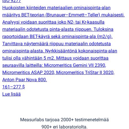
ISO 9277
Huokoisten kiinteiden materiaalien ominaispinta-alan
määritys BET-teorian
(
Brunauer–Emmett–Teller) mukaisesti.
Analyysi voidaan suorittaa joko N2- tai Kr-kaasulla
materiaalin odotetusta pinta-alasta riippuen. Tuloksina
raportoidaan BET-käyrä sekä ominaispinta-ala
(
m2/g).
Tarvittava näytemäärä riippuu materiaalin odotetusta
ominaispinta-alasta. Nyrkkisääntönä kokonaispinta-alan
tulisi olla vähintään 5 m2. Mittaus voidaan suorittaa
seuraavilla laitteilla: Micromeritics Gemini VII 2390,
Micromeritics ASAP 2020, Micromeritics TriStar II 3020,
Anton Paar Nova 800.
161–277 $
Lue lisää
Measurlabs tarjoaa 2000+ testimenetelmää
900+ eri laboratoriolta.