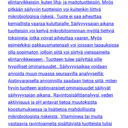
elintarvikkeisiin, kuten liha- ja maitotuotteisiin. Myös
pitkään säilyviin tuotteisiin voi kuitenkin liittyä
mikrobiologisia riskejä., Tuote ei saa aiheuttaa
kemiallista vaaraa kuluttajalle. Säilyvyysajan aikana
tuotteisiin voi kertyä mikrobitoiminnan myötä tiettyjä
toksiineja, jotka voivat aiheuttaa vaaran. Myös
esimerkiksi pakkausmateriaali voi joissain tapauksissa
olla sopimaton, jolloin siitä voi siirtyä vierasaineita
elintarvikkeeseen., Tuotteen tulee säilyttää sille
tyypilliset ominaisuudet.. Säilyvyysaikaa voidaan
arvioida muun muassa seuraavilla analyyseillä:
Aistinvaraisella arvioinnilla saadaan tietoa siitä, miten
hyvin tuotteen aistinvaraiset ominaisuudet säilyvät
säilyvyysajan aikana., Ravintosisältöanalyysi, veden
aktiivisuus ja pH antavat tietoa muutoksista
koostumuksessa ja lisätietoa mahdollisista
mikrobiologista riskeistä., Vitamiineja tai muita
vastaavia ravintoaineita sisältävistä tuotteista tulisi