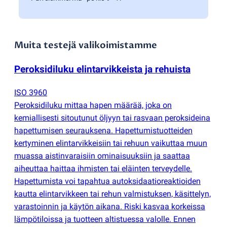
Muita testejä valikoimistamme
Peroksidiluku elintarvikkeista ja rehuista
ISO 3960
Peroksidiluku mittaa hapen määrää, joka on
kemiallisesti sitoutunut öljyyn tai rasvaan peroksideina
hapettumisen seurauksena. Hapettumistuotteiden
kertyminen elintarvikkeisiin tai rehuun vaikuttaa muun
muassa aistinvaraisiin ominaisuuksiin ja saattaa
aiheuttaa haittaa ihmisten tai eläinten terveydelle.
Hapettumista voi tapahtua autoksidaatioreaktioiden
kautta elintarvikkeen tai rehun valmistuksen, käsittelyn,
varastoinnin ja käytön aikana. Riski kasvaa korkeissa
lämpötiloissa ja tuotteen altistuessa valolle. Ennen