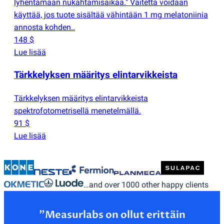
lyhentämään nukahtamisaikaa." Väitettä voidaan
käyttää, jos tuote sisältää vähintään 1 mg melatoniinia
annosta kohden..
148 $
Lue lisää
Tärkkelyksen määritys elintarvikkeista
Tärkkelyksen määritys elintarvikkeista
spektrofotometrisellä menetelmällä.
91 $
Lue lisää
…and over 1000 other happy clients
”Measurlabs on ollut erittäin