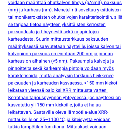
voidaan määrittää ohutkalvon tiheys
(
g/cm3), paksuus
(
nm) ja karheus
(
nm). Menetelmä soveltuu yksittäisten
tai monikerroksisten ohutkalvojen karakterisointiin, sillä
se tarjoaa tietoa näytteen yksittäisten kerrosten
paksuudesta ja tiheydestä sekä rajapintojen
karheudesta. Suurin mittaustarkkuus paksuuden
määrityksessä saavutetaan näytteille, joissa kalvon tai
kalvopinon paksuus on enintään 200 nm ja pinnan
karheus on alhainen
(
<5 nm). Paksumpia kalvoja ja
pinnoitteita sekä karkeampia pintoja voidaan myös
karakterisoida, mutta analyysin tarkkuus heikkenee
paksuuden ja karheuden kasvaessa. >150 mm kiekot
leikataan yleensä paloiksi XRR mittausta varten.
Kerrothan tarjouspyynnön yhteydessä, jos näytteesi on
kasvatettu yli 150 mm kiekoille, joita et halua
leikattavan. Saatavilla oleva lämpötila-alue XRR-
mittauksille on 25–1100 °C, ja kiteisyyttä voidaan
tutkia lämpötilan funktiona. Mittaukset voidaan