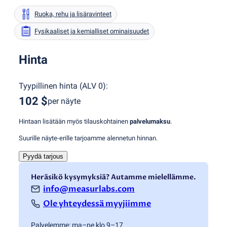
Ruoka, rehu ja lisäravinteet
Fysikaaliset ja kemialliset ominaisuudet
Hinta
Tyypillinen hinta
(
ALV 0
):
102 $
per näyte
Hintaan lisätään myös tilauskohtainen
palvelumaksu
.
Suurille näyte-erille tarjoamme alennetun hinnan.
Pyydä tarjous
Heräsikö kysymyksiä? Autamme mielellämme.
info@measurlabs.com
Ole yhteydessä myyjiimme
Palvelemme: ma–pe klo 9–17