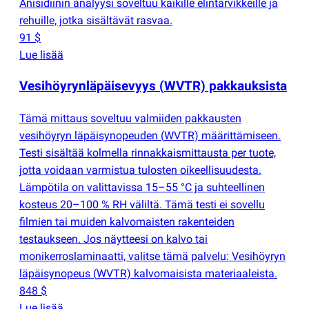
Anisidiinin analyysi soveltuu kaikille elintarvikkeille ja
rehuille, jotka sisältävät rasvaa.
91 $
Lue lisää
Vesihöyrynläpäisevyys
(
WVTR) pakkauksista
Tämä mittaus soveltuu valmiiden pakkausten
vesihöyryn läpäisynopeuden
(
WVTR) määrittämiseen.
Testi sisältää kolmella rinnakkaismittausta per tuote,
jotta voidaan varmistua tulosten oikeellisuudesta.
Lämpötila on valittavissa 15–55 °C ja suhteellinen
kosteus 20–100 % RH väliltä. Tämä testi ei sovellu
filmien tai muiden kalvomaisten rakenteiden
testaukseen. Jos näytteesi on kalvo tai
monikerroslaminaatti, valitse tämä palvelu: Vesihöyryn
läpäisynopeus
(
WVTR) kalvomaisista materiaaleista.
848 $
Lue lisää