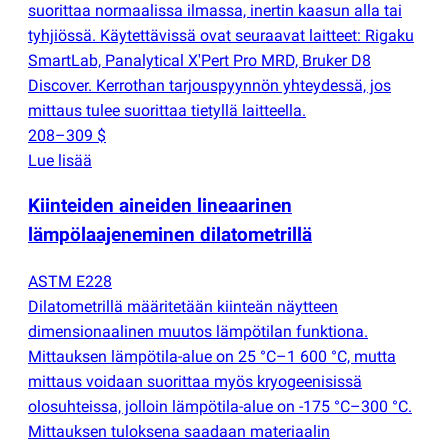
suorittaa normaalissa ilmassa, inertin kaasun alla tai
tyhjiössä. Käytettävissä ovat seuraavat laitteet: Rigaku
SmartLab, Panalytical X'Pert Pro MRD, Bruker D8
Discover. Kerrothan tarjouspyynnön yhteydessä, jos
mittaus tulee suorittaa tietyllä laitteella.
208–309 $
Lue lisää
Kiinteiden aineiden lineaarinen
lämpölaajeneminen dilatometrillä
ASTM E228
Dilatometrillä määritetään kiinteän näytteen
dimensionaalinen muutos lämpötilan funktiona.
Mittauksen lämpötila-alue on 25 °C–1 600 °C, mutta
mittaus voidaan suorittaa myös kryogeenisissä
olosuhteissa, jolloin lämpötila-alue on -175 °C–300 °C.
Mittauksen tuloksena saadaan materiaalin