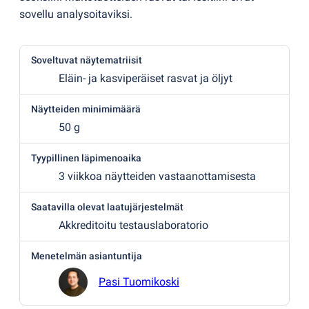
sovellu analysoitaviksi.
Soveltuvat näytematriisit
Eläin- ja kasviperäiset rasvat ja öljyt
Näytteiden minimimäärä
50 g
Tyypillinen läpimenoaika
3 viikkoa näytteiden vastaanottamisesta
Saatavilla olevat laatujärjestelmät
Akkreditoitu testauslaboratorio
Menetelmän asiantuntija
Pasi Tuomikoski