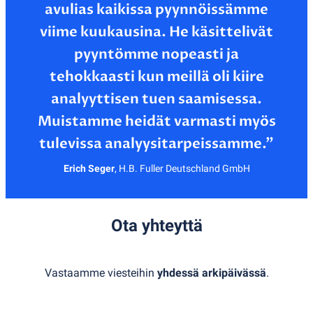
avulias kaikissa pyynnöissämme
viime kuukausina. He käsittelivät
pyyntömme nopeasti ja
tehokkaasti kun meillä oli kiire
analyyttisen tuen saamisessa.
Muistamme heidät varmasti myös
Erich Seger
,
H.B. Fuller Deutschland GmbH
Ota yhteyttä
Vastaamme viesteihin
yhdessä arkipäivässä
.