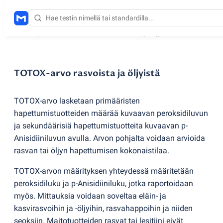
Testauspalvelut
/
TOTOX-arvo rasvoista ja öljyistä
TOTOX-arvo rasvoista ja öljyistä
TOTOX-arvo lasketaan primääristen
hapettumistuotteiden määrää kuvaavan peroksidiluvun
ja sekundäärisiä hapettumistuotteita kuvaavan p-
Anisidiiniluvun avulla. Arvon pohjalta voidaan arvioida
rasvan tai öljyn hapettumisen kokonaistilaa.
TOTOX-arvon määrityksen yhteydessä määritetään
peroksidiluku ja p-Anisidiiniluku, jotka raportoidaan
myös. Mittauksia voidaan soveltaa eläin- ja
kasvirasvoihin ja -öljyihin, rasvahappoihin ja niiden
seoksiin. Maitotuotteiden rasvat tai lesitiini eivät