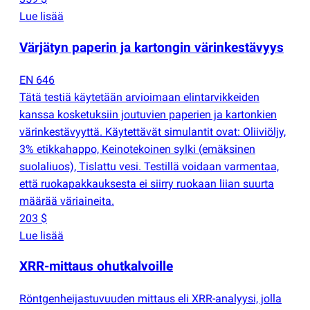
Lue lisää
Värjätyn paperin ja kartongin värinkestävyys
EN 646
Tätä testiä käytetään arvioimaan elintarvikkeiden
kanssa kosketuksiin joutuvien paperien ja kartonkien
värinkestävyyttä. Käytettävät simulantit ovat: Oliiviöljy,
3% etikkahappo, Keinotekoinen sylki
(
emäksinen
suolaliuos), Tislattu vesi. Testillä voidaan varmentaa,
että ruokapakkauksesta ei siirry ruokaan liian suurta
määrää väriaineita.
203 $
Lue lisää
XRR-mittaus ohutkalvoille
Röntgenheijastuvuuden mittaus eli XRR-analyysi, jolla