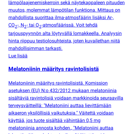
lämpölaajenemiskerroin sekä näytekappaleen pituuden
muutos, molemmat lämpötilan funktiona. Mittaus on
mahdollista suorittaa ilma-atmosfäärin lisäksi Ar-,
CO
-, N
- tai O
-atmosfäärissä. Voit tehdä
2
2
2
tarjouspyynnön alta löytyvällä lomakkeella. Analyysin
hinta riippuu testiolosuhteista, joten kuvailethan niitä
mahdollisimman tarkasti.
Lue lisää
Melatoniinin määritys ravintolisistä
Melatoniinin määritys ravintolisistä. Komission
asetuksen
(
EU) N:o 432/2012 mukaan melatoniinia
sisältäviä ravintolisiä voidaan markkinoida seuraavilla
terveysväitteillä: "Melatoniini auttaa lievittämään
aikaeron yksilöllisiä vaikutuksia." Väitettä voidaan
käyttää, jos tuote sisältää vähintään 0,5 mg
melatoniinia annosta kohden., "Melatoniini auttaa