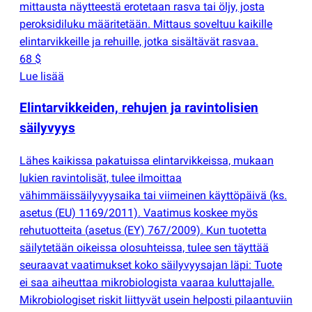
mittausta näytteestä erotetaan rasva tai öljy, josta
peroksidiluku määritetään. Mittaus soveltuu kaikille
elintarvikkeille ja rehuille, jotka sisältävät rasvaa.
68 $
Lue lisää
Elintarvikkeiden, rehujen ja ravintolisien
säilyvyys
Lähes kaikissa pakatuissa elintarvikkeissa, mukaan
lukien ravintolisät, tulee ilmoittaa
vähimmäissäilyvyysaika tai viimeinen käyttöpäivä
(
ks.
asetus
(
EU) 1169/2011). Vaatimus koskee myös
rehutuotteita
(
asetus
(
EY) 767/2009). Kun tuotetta
säilytetään oikeissa olosuhteissa, tulee sen täyttää
seuraavat vaatimukset koko säilyvyysajan läpi: Tuote
ei saa aiheuttaa mikrobiologista vaaraa kuluttajalle.
Mikrobiologiset riskit liittyvät usein helposti pilaantuviin