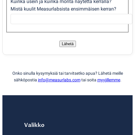
Kuinka usein ja kuinka monta näytettä kerralla?
Mistä kuulit Measurlabsista ensimmäisen kerran?
Lähetä
Onko sinulla kysymyksiä tai tarvitsetko apua? Lähetä meille
sähköpostia
info@measurlabs.com
tai soita
myyjillemme
.
Valikko