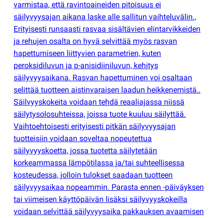
varmistaa, että ravintoaineiden pitoisuus ei
säilyvyysajan aikana laske alle sallitun vaihteluvälin.,
Erityisesti runsaasti rasvaa sisältävien elintarvikkeiden
ja rehujen osalta on hyvä selvittää myös rasvan
hapettumiseen liittyvien parametrien, kuten
peroksidiluvun ja p-anisidiiniluvun, kehitys
säilyvyysaikana. Rasvan hapettuminen voi osaltaan
selittää tuotteen aistinvaraisen laadun heikkenemistä..
Säilvyyskokeita voidaan tehdä reaaliajassa niissä
säilytysolosuhteissa, joissa tuote kuuluu säilyttää.
Vaihtoehtoisesti erityisesti pitkän säilyvyysajan
tuotteisiin voidaan soveltaa nopeutettua
säilyvyyskoetta, jossa tuotetta säilytetään
korkeammassa lämpötilassa ja/tai suhteellisessa
kosteudessa, jolloin tulokset saadaan tuotteen
säilyvyysaikaa nopeammin. Parasta ennen -päiväyksen
tai viimeisen käyttöpäivän lisäksi säilyvyyskokeilla
voidaan selvittää säilyvyysaika pakkauksen avaamisen