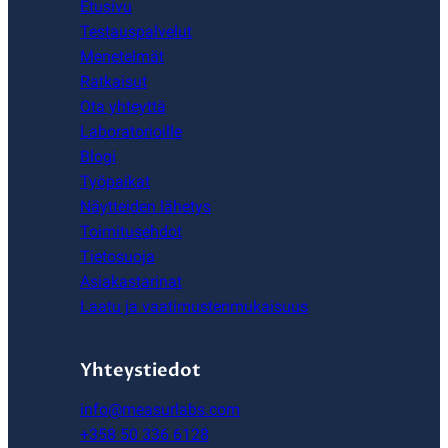
Etusivu
Testauspalvelut
Menetelmät
Ratkaisut
Ota yhteyttä
Laboratorioille
Blogi
Työpaikat
Näytteiden lähetys
Toimitusehdot
Tietosuoja
Asiakastarinat
Laatu ja vaatimustenmukaisuus
Yhteystiedot
info@measurlabs.com
+358 50 336 6128