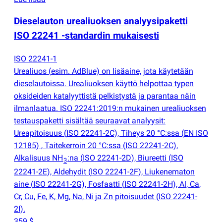
Dieselauton urealiuoksen analyysipaketti
ISO 22241 -standardin mukaisesti
ISO 22241-1
Urealiuos
(
esim. AdBlue) on lisäaine, jota käytetään
dieselautoissa. Urealiuoksen käyttö helpottaa typen
oksideiden katalyyttistä pelkistystä ja parantaa näin
ilmanlaatua. ISO 22241:2019:n mukainen urealiuoksen
testauspaketti sisältää seuraavat analyysit:
Ureapitoisuus
(
ISO 22241-2C), Tiheys 20 °C:ssa
(
EN ISO
12185) , Taitekerroin 20 °C:ssa
(
ISO 22241-2C),
Alkalisuus NH
:na
(
ISO 22241-2D), Biureetti
(
ISO
3
22241-2E), Aldehydit
(
ISO 22241-2F), Liukenematon
aine
(
ISO 22241-2G), Fosfaatti
(
ISO 22241-2H), Al, Ca,
Cr, Cu, Fe, K, Mg, Na, Ni ja Zn pitoisuudet
(
ISO 22241-
2I).
359 $