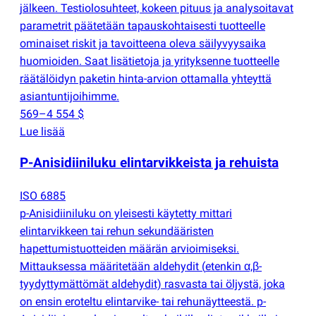
jälkeen. Testiolosuhteet, kokeen pituus ja analysoitavat
parametrit päätetään tapauskohtaisesti tuotteelle
ominaiset riskit ja tavoitteena oleva säilyvyysaika
huomioiden. Saat lisätietoja ja yrityksenne tuotteelle
räätälöidyn paketin hinta-arvion ottamalla yhteyttä
asiantuntijoihimme.
569–4 554 $
Lue lisää
P-Anisidiiniluku elintarvikkeista ja rehuista
ISO 6885
p-Anisidiiniluku on yleisesti käytetty mittari
elintarvikkeen tai rehun sekundääristen
hapettumistuotteiden määrän arvioimiseksi.
Mittauksessa määritetään aldehydit
(
etenkin α,β-
tyydyttymättömät aldehydit) rasvasta tai öljystä, joka
on ensin eroteltu elintarvike- tai rehunäytteestä. p-