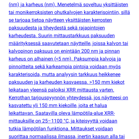
(
nm) ja karheus
(
nm). Menetelmä soveltuu yksittäisten
tai monikerroksisten ohutkalvojen karakterisointiin, sillä
se tarjoaa tietoa näytteen yksittäisten kerrosten
paksuudesta ja tiheydestä sekä rajapintojen
karheudesta. Suurin mittaustarkkuus paksuuden
määrityksessä saavutetaan näytteille, joissa kalvon tai
kalvopinon paksuus on enintään 200 nm ja pinnan
karheus on alhainen
(
<5 nm). Paksumpia kalvoja ja
pinnoitteita sekä karkeampia pintoja voidaan myös
karakterisoida, mutta analyysin tarkkuus heikkenee
paksuuden ja karheuden kasvaessa. >150 mm kiekot
leikataan yleensä paloiksi XRR mittausta varten.
Kerrothan tarjouspyynnön yhteydessä, jos näytteesi on
kasvatettu yli 150 mm kiekoille, joita et halua
leikattavan. Saatavilla oleva lämpötila-alue XRR-
mittauksille on 25–1100 °C, ja kiteisyyttä voidaan
tutkia lämpötilan funktiona. Mittaukset voidaan
suorittaa normaalissa ilmassa, inertin kaasun alla tai