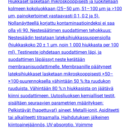
Hiukkaset lasketaan mikroskooppisesti ja luokitellaan
kolmeen kokoluokkaan
(
25–50 µm, 51–100 µm ja >100
µm, painokertoimet vastaavasti 0,1, 0,2 ja 5).
Nollanäytteellä korjattu kontaminaatioindeksi ei saa
olla yli 90. Nestesäätimen suodattimen tehokkuus:
Nestesäädin testataan lateksihiukkassuspensiolla
(
hiukkaskoko 20 ± 1 µm, noin 1 000 hiukkasta per 100
ml). Testineste johdetaan suodattimen läpi, ja
suodattimen läpäissyt neste kerätään
membraanisuodattimelle. Membraanille päätyneet
lateksihiukkaset lasketaan mikroskooppisesti ×50–
×100-suurennoksella vähintään 50 %:lta ruudukon
ruuduista. Vähintään 80 %:n hiukkasista on jäätävä
kiinni suodattimeen. Uutosliuoksen kemialliset testit,
sisältäen seuraavien parametrien määrityksen:
Pelkistävät
(
hapettuvat) aineet, Metalli-ionit, Asiditeetti
tai alkaliteetti titraamalla, Haihdutuksen jälkeinen
kiintoainejäännös, UV-absorptio. Voimme