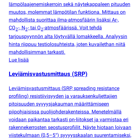
lämpölaajenemiskerroin sekä näytekappaleen pituuden
muutos, molemmat lämpötilan funktiona. Mittaus on
mahdollista suorittaa ilma-atmosfäärin lisäksi Ar-,
CO
-, N
- tai O
-atmosfäärissä. Voit tehdä
2
2
2
tarjouspyynnön alta löytyvällä lomakkeella. Analyysin
hinta riippuu testiolosuhteista, joten kuvailethan niitä
mahdollisimman tarkasti.
Lue lisää
Leviämisvastusmittaus
(
SRP)
Leviämisvastusmittaus
(
SRP, spreading resistance
profiling) resistiivisyyden ja varauksenkuljettajien
pitoisuuden syvyysjakauman määrittämiseen
piipohjaisissa puolijohderakenteissa. Menetelmällä
voidaan paikantaa tarkasti pn-liitokset ja varmistaa eri
rakennekerrosten seostusprofiilit. Näyte hiotaan loivaan
viistekulmaan
(
0,5–5°) syvyysskaalan suurentamiseksi,