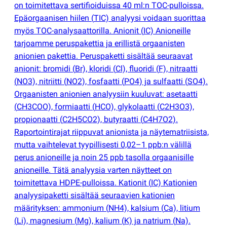
on toimitettava sertifioiduissa 40 ml:n TOC-pulloissa.
Epäorgaanisen hiilen
(
TIC) analyysi voidaan suorittaa
myös TOC-analysaattorilla. Anionit
(
IC) Anioneille
tarjoamme peruspakettia ja erillistä orgaanisten
anionien pakettia. Peruspaketti sisältää seuraavat
anionit: bromidi
(
Br), kloridi
(
Cl), fluoridi
(
F), nitraatti
(
NO3), nitriitti
(
NO2), fosfaatti
(
PO4) ja sulfaatti
(
SO4).
Orgaanisten anionien analyysiin kuuluvat: asetaatti
(
CH3COO), formiaatti
(
HCO), glykolaatti
(
C2H3O3),
propionaatti
(
C2H5CO2), butyraatti
(
C4H7O2).
Raportointirajat riippuvat anionista ja näytematriisista,
mutta vaihtelevat tyypillisesti 0,02–1 ppb:n välillä
perus anioneille ja noin 25 ppb tasolla orgaanisille
anioneille. Tätä analyysia varten näytteet on
toimitettava HDPE-pulloissa. Kationit
(
IC) Kationien
analyysipaketti sisältää seuraavien kationien
määrityksen: ammonium
(
NH4), kalsium
(
Ca), litium
(
Li), magnesium
(
Mg), kalium
(
K) ja natrium
(
Na).