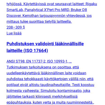
tyhjiössä. Käytettävissä ovat seuraavat laitteet: Rigaku
SmartLab, Panalytical X'Pert Pro MRD, Bruker D8
Discover. Kerrothan tarjouspyynnön yhteydessä, jos
mittaus tulee suorittaa tietyllä laitteella.
208–309 $
Lue lisää
Puhdistuksen validointi lääkinnällisille
laitteille
(
ISO 17664)
ANSI ST98, EN 11737-2, ISO 10993-1, …
Tutkimuksen tarkoituksena on osoittaa, että
uudelleenkäytettävä lääkinnällinen laite voidaan
puhdistaa tehokkaasti käyttökertojen välillä niin, että
potilaat eivät altistu taudinaiheuttajille. Testi koostuu
kolmesta vaiheesta: Simuloitu kontaminaatio, joka
jäljittelee tarkasti kliinisesti merkityksellisiä
epäpuhtauksia, kuten verta ja muita ruumiinnesteitä.,