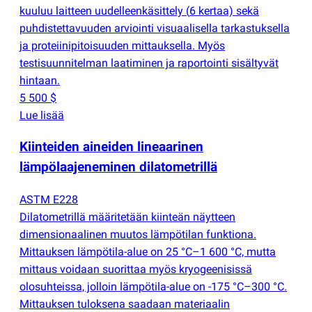
kuuluu laitteen uudelleenkäsittely
(
6 kertaa) sekä
puhdistettavuuden arviointi visuaalisella tarkastuksella
ja proteiinipitoisuuden mittauksella. Myös
testisuunnitelman laatiminen ja raportointi sisältyvät
hintaan.
5 500 $
Lue lisää
Kiinteiden aineiden lineaarinen
lämpölaajeneminen dilatometrillä
ASTM E228
Dilatometrillä määritetään kiinteän näytteen
dimensionaalinen muutos lämpötilan funktiona.
Mittauksen lämpötila-alue on 25 °C–1 600 °C, mutta
mittaus voidaan suorittaa myös kryogeenisissä
olosuhteissa, jolloin lämpötila-alue on -175 °C–300 °C.
Mittauksen tuloksena saadaan materiaalin