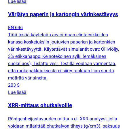
Lue lisää
Värjätyn paperin ja kartongin värinkestävyys
EN 646
Tätä testiä käytetään arvioimaan elintarvikkeiden
kanssa kosketuksiin joutuvien paperien ja kartonkien
värinkestävyyttä. Käytettävät simulantit ovat: Oliiviöljy,
3% etikkahappo, Keinotekoinen sylki
(
emäksinen
suolaliuos), Tislattu vesi. Testillä voidaan varmentaa,
että ruokapakkauksesta ei siirry ruokaan liian suurta
määrää väriaineita.
203 $
Lue lisää
XRR-mittaus ohutkalvoille
Röntgenheijastuvuuden mittaus eli XRR-analyysi, jolla
voidaan määrittää ohutkalvon tiheys
(
g/cm3), paksuus