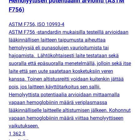
Hemolyyttisen potentiaalin arviointi
(
ASTM
F756)
ASTM F756, ISO 10993-4
ASTM F756 -standardin mukaisilla testeillä arvioidaan
lääkinnällisen laitteen taipumusta aiheuttaa
hemolyysiä eli punasolujen vaurioitumista tai
hajoamista. Lähtökohtaisesti laite testataan sekä
suoralla että epäsuoralla menetelmällä, jolloin sekä itse
laite että sen uute saatetaan kosketuksiin veren
kanssa. Toinen altistusreitti voidaan kuitenkin jättää
pois, jos laitteen käyttötarkoitus sen sallii.
Hemolyyttista potentiaalia arvioidaan mittaamalla
vapaan hemoglobiinin määrä veriplasmassa
lääkinnälliselle laitteelle altistumisen jälkeen. Kohonnut
vapaan hemoglobiinin määrä viittaa hemolyyttiseen
vaikutukseen.
1 362 $