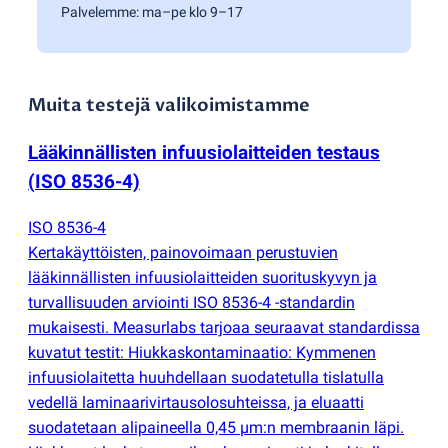
Palvelemme: ma–pe klo 9–17
Muita testejä valikoimistamme
Lääkinnällisten infuusiolaitteiden testaus
(
ISO 8536-4)
ISO 8536-4
Kertakäyttöisten, painovoimaan perustuvien
lääkinnällisten infuusiolaitteiden suorituskyvyn ja
turvallisuuden arviointi ISO 8536-4 -standardin
mukaisesti. Measurlabs tarjoaa seuraavat standardissa
kuvatut testit: Hiukkaskontaminaatio: Kymmenen
infuusiolaitetta huuhdellaan suodatetulla tislatulla
vedellä laminaarivirtausolosuhteissa, ja eluaatti
suodatetaan alipaineella 0,45 µm:n membraanin läpi.