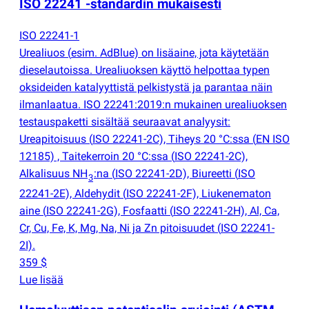
ISO 22241 -standardin mukaisesti
ISO 22241-1
Urealiuos
(
esim. AdBlue) on lisäaine, jota käytetään
dieselautoissa. Urealiuoksen käyttö helpottaa typen
oksideiden katalyyttistä pelkistystä ja parantaa näin
ilmanlaatua. ISO 22241:2019:n mukainen urealiuoksen
testauspaketti sisältää seuraavat analyysit:
Ureapitoisuus
(
ISO 22241-2C), Tiheys 20 °C:ssa
(
EN ISO
12185) , Taitekerroin 20 °C:ssa
(
ISO 22241-2C),
Alkalisuus NH
:na
(
ISO 22241-2D), Biureetti
(
ISO
3
22241-2E), Aldehydit
(
ISO 22241-2F), Liukenematon
aine
(
ISO 22241-2G), Fosfaatti
(
ISO 22241-2H), Al, Ca,
Cr, Cu, Fe, K, Mg, Na, Ni ja Zn pitoisuudet
(
ISO 22241-
2I).
359 $
Lue lisää