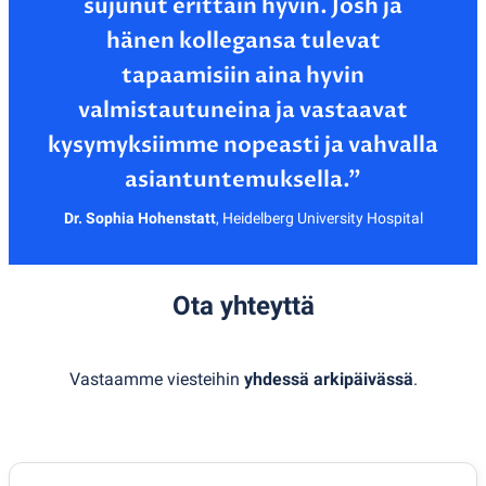
sujunut erittäin hyvin. Josh ja
hänen kollegansa tulevat
tapaamisiin aina hyvin
valmistautuneina ja vastaavat
kysymyksiimme nopeasti ja vahvalla
Dr. Sophia Hohenstatt
,
Heidelberg University Hospital
Ota yhteyttä
Vastaamme viesteihin
yhdessä arkipäivässä
.