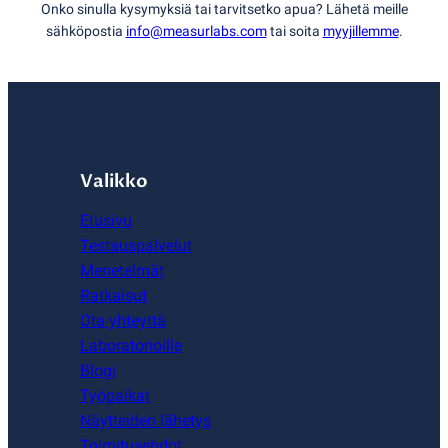
Onko sinulla kysymyksiä tai tarvitsetko apua? Lähetä meille
sähköpostia
info@measurlabs.com
tai soita
myyjillemme
.
Valikko
Etusivu
Testauspalvelut
Menetelmät
Ratkaisut
Ota yhteyttä
Laboratorioille
Blogi
Työpaikat
Näytteiden lähetys
Toimitusehdot