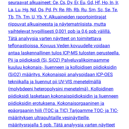
seuraavat alkuaineet: Ce, Cs, Dy, Er, Eu, Gd, Hf, Ho, In, Ir,
La, Lu, Hg, Nd, Os, Pd, Pr, Re, Rh, Rb, Ru, Sm, Sc, Se, Te,
Tb, Th, Tm, U, Yb, Y. Alkuaineiden raportointirajat
riippuvat alkuaineesta ja näytematriisista, mutta
vaihtelevat tyypillisesti 0,001 ppb ja 0,6 ppb välillä.
Tätä analyysia varten näytteet on toimitettava
teflonastioissa. Kovuus Veden kovuudelle voidaan
antaa laskennallinen tulos ICP-MS tulosten perusteella.
Pii ja piidioksidi
(
Si, SiO2) Palveluvalikoimaamme
kuuluu kokonais-, liuenneen ja kolloidisen piidioksidin
(
SiO2) määritys. Kokonaispii analysoidaan ICP-OES
tekniikalla ja liuennut pii UV-VIS menetelmällä
(
molybdeeni heteropolysini menetelmä). Kolloidinen
piidioksidi lasketaan kokonaispiidioksidin ja liuenneen
piidioksidin erotuksena. Kokonaisorgaaninen ja
epäorgaanin hiili
(
TOC ja TIC) Tarjoamme TOC- ja TIC-
määrityksen ultrapuhtaille vesinäytteille,
määritysrajalla 5 ppb. Tätä analyysia varten näytteet