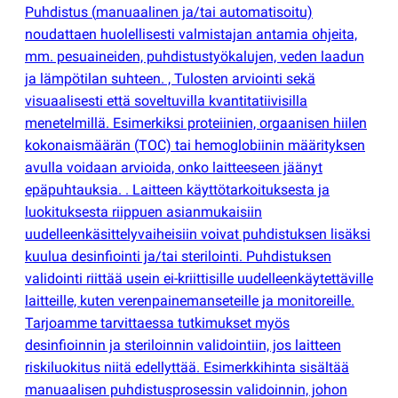
Puhdistus
(
manuaalinen ja/tai automatisoitu)
noudattaen huolellisesti valmistajan antamia ohjeita,
mm. pesuaineiden, puhdistustyökalujen, veden laadun
ja lämpötilan suhteen. , Tulosten arviointi sekä
visuaalisesti että soveltuvilla kvantitatiivisilla
menetelmillä. Esimerkiksi proteiinien, orgaanisen hiilen
kokonaismäärän
(
TOC) tai hemoglobiinin määrityksen
avulla voidaan arvioida, onko laitteeseen jäänyt
epäpuhtauksia. . Laitteen käyttötarkoituksesta ja
luokituksesta riippuen asianmukaisiin
uudelleenkäsittelyvaiheisiin voivat puhdistuksen lisäksi
kuulua desinfiointi ja/tai sterilointi. Puhdistuksen
validointi riittää usein ei-kriittisille uudelleenkäytettäville
laitteille, kuten verenpainemanseteille ja monitoreille.
Tarjoamme tarvittaessa tutkimukset myös
desinfioinnin ja steriloinnin validointiin, jos laitteen
riskiluokitus niitä edellyttää. Esimerkkihinta sisältää
manuaalisen puhdistusprosessin validoinnin, johon