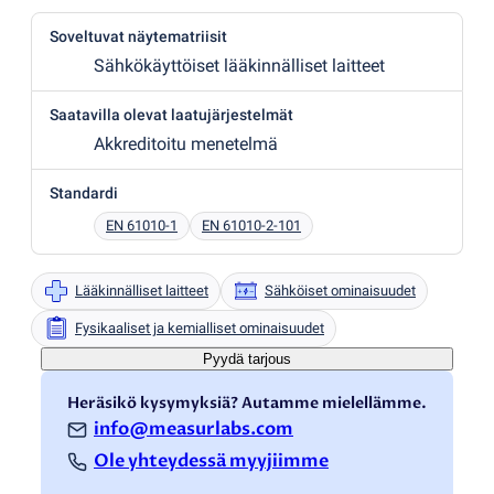
Soveltuvat näytematriisit
Sähkökäyttöiset lääkinnälliset laitteet
Saatavilla olevat laatujärjestelmät
Akkreditoitu menetelmä
Standardi
EN 61010-1
EN 61010-2-101
Lääkinnälliset laitteet
Sähköiset ominaisuudet
Fysikaaliset ja kemialliset ominaisuudet
Pyydä tarjous
Heräsikö kysymyksiä? Autamme mielellämme.
info@measurlabs.com
Ole yhteydessä myyjiimme