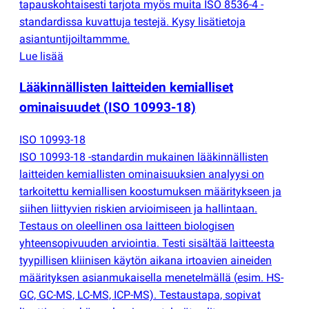
tapauskohtaisesti tarjota myös muita ISO 8536-4 -
standardissa kuvattuja testejä. Kysy lisätietoja
asiantuntijoiltammme.
Lue lisää
Lääkinnällisten laitteiden kemialliset
ominaisuudet
(
ISO 10993-18)
ISO 10993-18
ISO 10993-18 -standardin mukainen lääkinnällisten
laitteiden kemiallisten ominaisuuksien analyysi on
tarkoitettu kemiallisen koostumuksen määritykseen ja
siihen liittyvien riskien arvioimiseen ja hallintaan.
Testaus on oleellinen osa laitteen biologisen
yhteensopivuuden arviointia. Testi sisältää laitteesta
tyypillisen kliinisen käytön aikana irtoavien aineiden
määrityksen asianmukaisella menetelmällä
(
esim. HS-
GC, GC-MS, LC-MS, ICP-MS). Testaustapa, sopivat