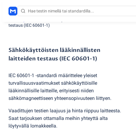
Testauspalvelut
/
Sähkökäyttöisten lääkinnällisten laitteiden
testaus
(
IEC 60601-1)
Sähkökäyttöisten lääkinnällisten
laitteiden testaus (IEC 60601-1)
IEC 60601-1 -standardi määrittelee yleiset
turvallisuusvaatimukset sähkökäyttöisille
lääkinnällisille laitteille, erityisesti niiden
sähkömagneettiseen yhteensopivuuteen liittyen.
Vaadittujen testien laajuus ja hinta riippuu laitteesta.
Saat tarjouksen ottamalla meihin yhteyttä alta
löytyvällä lomakkeella.