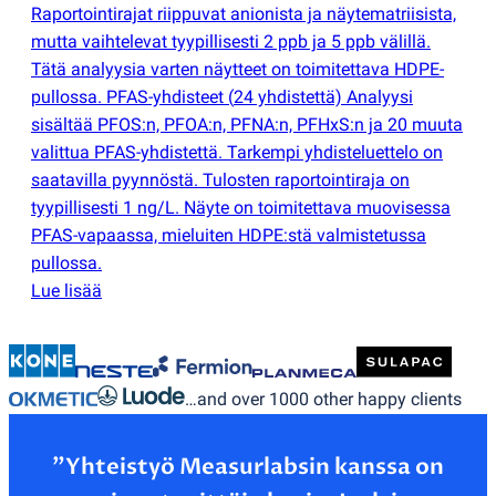
Raportointirajat riippuvat anionista ja näytematriisista,
mutta vaihtelevat tyypillisesti 2 ppb ja 5 ppb välillä.
Tätä analyysia varten näytteet on toimitettava HDPE-
pullossa. PFAS-yhdisteet
(
24 yhdistettä) Analyysi
sisältää PFOS:n, PFOA:n, PFNA:n, PFHxS:n ja 20 muuta
valittua PFAS-yhdistettä. Tarkempi yhdisteluettelo on
saatavilla pyynnöstä. Tulosten raportointiraja on
tyypillisesti 1 ng/L. Näyte on toimitettava muovisessa
PFAS-vapaassa, mieluiten HDPE:stä valmistetussa
pullossa.
Lue lisää
…and over 1000 other happy clients
”Yhteistyö Measurlabsin kanssa on