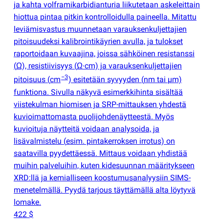
ja kahta volframikarbidianturia liikutetaan askeleittain
hiottua pintaa pitkin kontrolloidulla paineella. Mitattu
leviämisvastus muunnetaan varauksenkuljettajien
pitoisuudeksi kalibrointikäyrien avulla, ja tulokset
raportoidaan kuvaajina, joissa sähköinen resistanssi
(
Ω), resistiivisyys
(
Ω∙cm) ja varauksenkuljettajien
−3
pitoisuus
(
cm
) esitetään syvyyden
(
nm tai µm)
funktiona. Sivulla näkyvä esimerkkihinta sisältää
viistekulman hiomisen ja SRP-mittauksen yhdestä
kuvioimattomasta puolijohdenäytteestä. Myös
kuvioituja näytteitä voidaan analysoida, ja
lisävalmistelu
(
esim. pintakerroksen irrotus) on
saatavilla pyydettäessä. Mittaus voidaan yhdistää
muihin palveluihin, kuten kidesuunnan määritykseen
XRD:llä ja kemialliseen koostumusanalyysiin SIMS-
menetelmällä. Pyydä tarjous täyttämällä alta löytyvä
lomake.
422 $