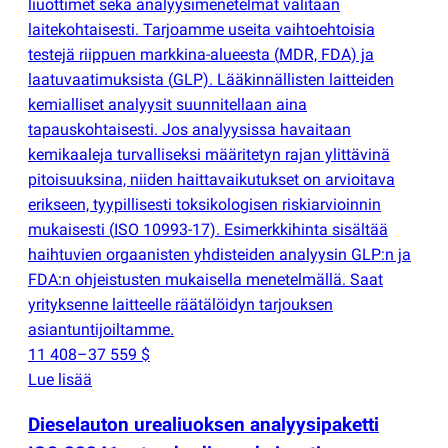
liuottimet sekä analyysimenetelmät valitaan
laitekohtaisesti. Tarjoamme useita vaihtoehtoisia
testejä riippuen markkina-alueesta
(
MDR, FDA) ja
laatuvaatimuksista
(
GLP). Lääkinnällisten laitteiden
kemialliset analyysit suunnitellaan aina
tapauskohtaisesti. Jos analyysissa havaitaan
kemikaaleja turvalliseksi määritetyn rajan ylittävinä
pitoisuuksina, niiden haittavaikutukset on arvioitava
erikseen, tyypillisesti toksikologisen riskiarvioinnin
mukaisesti
(
ISO 10993-17). Esimerkkihinta sisältää
haihtuvien orgaanisten yhdisteiden analyysin GLP:n ja
FDA:n ohjeistusten mukaisella menetelmällä. Saat
yrityksenne laitteelle räätälöidyn tarjouksen
asiantuntijoiltamme.
11 408–37 559 $
Lue lisää
Dieselauton urealiuoksen analyysipaketti