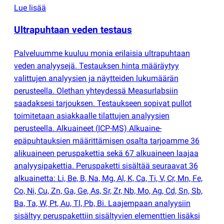
Lue lisää
Ultrapuhtaan veden testaus
Palveluumme kuuluu monia erilaisia ultrapuhtaan
veden analyysejä. Testauksen hinta määräytyy
valittujen analyysien ja näytteiden lukumäärän
perusteella. Olethan yhteydessä Measurlabsiin
saadaksesi tarjouksen. Testaukseen sopivat pullot
toimitetaan asiakkaalle tilattujen analyysien
perusteella. Alkuaineet
(
ICP-MS) Alkuaine-
epäpuhtauksien määrittämisen osalta tarjoamme 36
alikuaineen peruspakettia sekä 67 alkuaineen laajaa
analyysipakettia. Peruspaketti sisältää seuraavat 36
alkuainetta: Li, Be, B, Na, Mg, Al, K, Ca, Ti, V, Cr, Mn, Fe,
Co, Ni, Cu, Zn, Ga, Ge, As, Sr, Zr, Nb, Mo, Ag, Cd, Sn, Sb,
Ba, Ta, W, Pt, Au, Tl, Pb, Bi. Laajempaan analyysiin
sisältyy peruspakettiin sisältyvien elementtien lisäksi