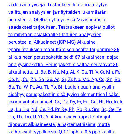
veden analyysejä. Testauksen hinta määräytyy
valittujen analyysien ja näytteiden lukumäärän
perusteella. Olethan yhteydessä Measurlabsiin
saadaksesi tarjouksen. Testaukseen sopivat pullot
toimitetaan asiakkaalle tilattujen analyysien
perusteella. Alkuaineet
(
ICP-MS) Alkuaine-
epäpuhtauksien määrittämisen osalta tarjoamme 36
alikuaineen peruspakettia sekä 67 alkuaineen laajaa
analyysipakettia. Peruspaketti sisältää seuraavat 36
alkuainetta: Li, Be, B, Na, Mg, Al, K, Ca, Ti, V, Cr, Mn, Fe,
Co, Ni, Cu, Zn, Ga, Ge, As, Sr, Zr, Nb, Mo, Ag, Cd, Sn, Sb,
Ba, Ta, W, Pt, Au, Tl, Pb, Bi. Laajempaan analyysiin
sisältyy peruspakettiin sisältyvien elementtien lisäksi
seuraavat alkuaineet: Ce, Cs, Dy, Er, Eu, Gd, Hf, Ho, In, Ir,
La, Lu, Hg, Nd, Os, Pd, Pr, Re, Rh, Rb, Ru, Sm, Sc, Se, Te,
Tb, Th, Tm, U, Yb, Y. Alkuaineiden raportointirajat
riippuvat alkuaineesta ja näytematriisista, mutta
vaihtelevat tyypillisesti 0,001 ppb ja 0,6 ppb välillä.