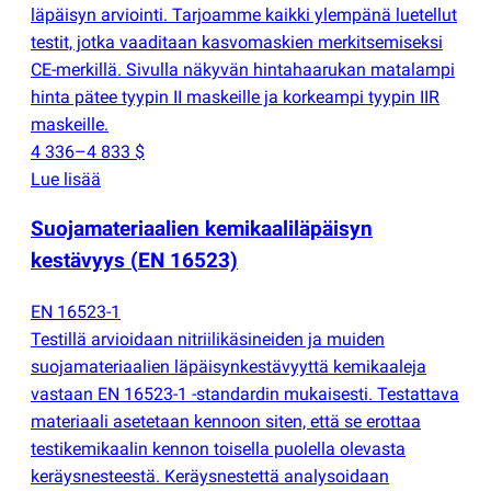
läpäisyn arviointi. Tarjoamme kaikki ylempänä luetellut
testit, jotka vaaditaan kasvomaskien merkitsemiseksi
CE-merkillä. Sivulla näkyvän hintahaarukan matalampi
hinta pätee tyypin II maskeille ja korkeampi tyypin IIR
maskeille.
4 336–4 833 $
Lue lisää
Suojamateriaalien kemikaaliläpäisyn
kestävyys
(
EN 16523)
EN 16523-1
Testillä arvioidaan nitriilikäsineiden ja muiden
suojamateriaalien läpäisynkestävyyttä kemikaaleja
vastaan EN 16523-1 -standardin mukaisesti. Testattava
materiaali asetetaan kennoon siten, että se erottaa
testikemikaalin kennon toisella puolella olevasta
keräysnesteestä. Keräysnestettä analysoidaan