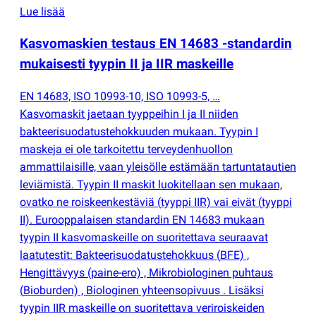
Lue lisää
Kasvomaskien testaus EN 14683 -standardin
mukaisesti tyypin II ja IIR maskeille
EN 14683, ISO 10993-10, ISO 10993-5, …
Kasvomaskit jaetaan tyyppeihin I ja II niiden
bakteerisuodatustehokkuuden mukaan. Tyypin I
maskeja ei ole tarkoitettu terveydenhuollon
ammattilaisille, vaan yleisölle estämään tartuntatautien
leviämistä. Tyypin II maskit luokitellaan sen mukaan,
ovatko ne roiskeenkestäviä
(
tyyppi IIR) vai eivät
(
tyyppi
II). Eurooppalaisen standardin EN 14683 mukaan
tyypin II kasvomaskeille on suoritettava seuraavat
laatutestit: Bakteerisuodatustehokkuus
(
BFE) ,
Hengittävyys
(
paine-ero) , Mikrobiologinen puhtaus
(
Bioburden) , Biologinen yhteensopivuus . Lisäksi
tyypin IIR maskeille on suoritettava veriroiskeiden