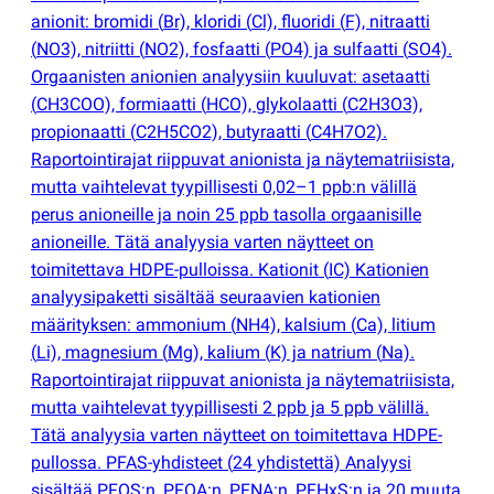
anionit: bromidi
(
Br), kloridi
(
Cl), fluoridi
(
F), nitraatti
(
NO3), nitriitti
(
NO2), fosfaatti
(
PO4) ja sulfaatti
(
SO4).
Orgaanisten anionien analyysiin kuuluvat: asetaatti
(
CH3COO), formiaatti
(
HCO), glykolaatti
(
C2H3O3),
propionaatti
(
C2H5CO2), butyraatti
(
C4H7O2).
Raportointirajat riippuvat anionista ja näytematriisista,
mutta vaihtelevat tyypillisesti 0,02–1 ppb:n välillä
perus anioneille ja noin 25 ppb tasolla orgaanisille
anioneille. Tätä analyysia varten näytteet on
toimitettava HDPE-pulloissa. Kationit
(
IC) Kationien
analyysipaketti sisältää seuraavien kationien
määrityksen: ammonium
(
NH4), kalsium
(
Ca), litium
(
Li), magnesium
(
Mg), kalium
(
K) ja natrium
(
Na).
Raportointirajat riippuvat anionista ja näytematriisista,
mutta vaihtelevat tyypillisesti 2 ppb ja 5 ppb välillä.
Tätä analyysia varten näytteet on toimitettava HDPE-
pullossa. PFAS-yhdisteet
(
24 yhdistettä) Analyysi
sisältää PFOS:n, PFOA:n, PFNA:n, PFHxS:n ja 20 muuta