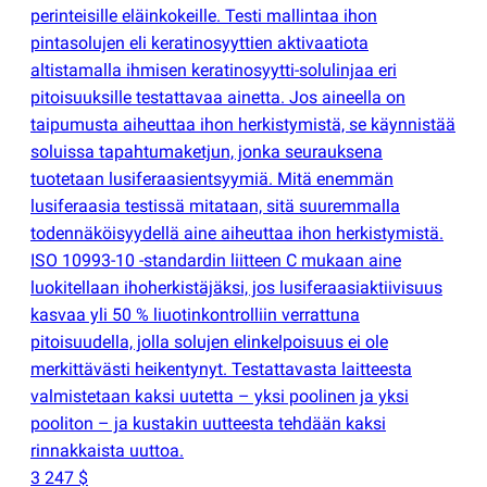
perinteisille eläinkokeille. Testi mallintaa ihon
pintasolujen eli keratinosyyttien aktivaatiota
altistamalla ihmisen keratinosyytti-solulinjaa eri
pitoisuuksille testattavaa ainetta. Jos aineella on
taipumusta aiheuttaa ihon herkistymistä, se käynnistää
soluissa tapahtumaketjun, jonka seurauksena
tuotetaan lusiferaasientsyymiä. Mitä enemmän
lusiferaasia testissä mitataan, sitä suuremmalla
todennäköisyydellä aine aiheuttaa ihon herkistymistä.
ISO 10993-10 -standardin liitteen C mukaan aine
luokitellaan ihoherkistäjäksi, jos lusiferaasiaktiivisuus
kasvaa yli 50 % liuotinkontrolliin verrattuna
pitoisuudella, jolla solujen elinkelpoisuus ei ole
merkittävästi heikentynyt. Testattavasta laitteesta
valmistetaan kaksi uutetta – yksi poolinen ja yksi
pooliton – ja kustakin uutteesta tehdään kaksi
rinnakkaista uuttoa.
3 247 $