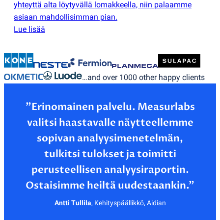
yhteyttä alta löytyvällä lomakkeella, niin palaamme
asiaan mahdollisimman pian.
Lue lisää
…and over 1000 other happy clients
”Erinomainen palvelu. Measurlabs
valitsi haastavalle näytteellemme
sopivan analyysimenetelmän,
tulkitsi tulokset ja toimitti
perusteellisen analyysiraportin.
Antti Tullila
,
Kehityspäällikkö, Aidian