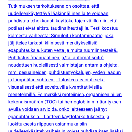
Tutkimuksen tarkoituksena on osoittaa, että
uudelleenkäytettävä lääkinnällinen laite voidaan
puhdistaa tehokkaasti käyttökertojen välillä niin, että
potilaat eivät altistu taudinaiheuttajille. Testi koostuu
kolmesta vaiheesta: Simuloitu kontaminaatio, joka
jäljittelee tarkasti kliinisesti merkityksellisiä
epäpuhtauksia, kuten verta ja muita ruumiinnesteitä.,
Puhdistus
(
manuaalinen ja/tai automatisoitu)
noudattaen huolellisesti valmistajan antamia ohjeita,
mm. pesuaineiden, puhdistustyökalujen, veden laadun
ja lämpötilan suhteen. , Tulosten arviointi sekä
visuaalisesti että soveltuvilla kvantitatiivisilla
menetelmillä. Esimerkiksi proteiinien, orgaanisen hiilen
kokonaismäärän
(
TOC) tai hemoglobiinin määrityksen
avulla voidaan arvioida, onko laitteeseen jäänyt
epäpuhtauksia. . Laitteen käyttötarkoituksesta ja
luokituksesta riippuen asianmukaisiin
uudelleenkäsittelyvaiheisiin voivat puhdistuksen lisäksi