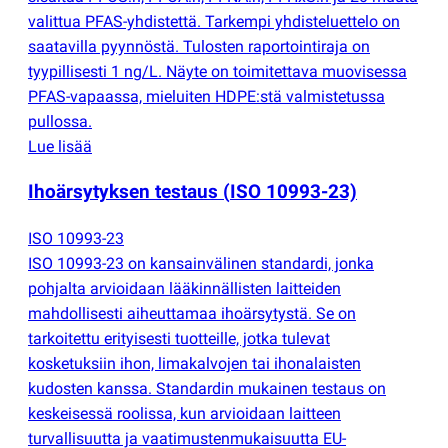
valittua PFAS-yhdistettä. Tarkempi yhdisteluettelo on
saatavilla pyynnöstä. Tulosten raportointiraja on
tyypillisesti 1 ng/L. Näyte on toimitettava muovisessa
PFAS-vapaassa, mieluiten HDPE:stä valmistetussa
pullossa.
Lue lisää
Ihoärsytyksen testaus
(
ISO 10993-23)
ISO 10993-23
ISO 10993-23 on kansainvälinen standardi, jonka
pohjalta arvioidaan lääkinnällisten laitteiden
mahdollisesti aiheuttamaa ihoärsytystä. Se on
tarkoitettu erityisesti tuotteille, jotka tulevat
kosketuksiin ihon, limakalvojen tai ihonalaisten
kudosten kanssa. Standardin mukainen testaus on
keskeisessä roolissa, kun arvioidaan laitteen
turvallisuutta ja vaatimustenmukaisuutta EU-