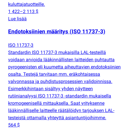
kuluttajatuotteille.
1 422–2 113 $
Lue lisää
Endotoksiinien määritys
(
ISO 11737-3)
ISO 11737-3
Standardin ISO 11737-3 mukaisilla LAL-testeillä
voidaan arvioida lääkinnällisten laitteiden puhtautta
pyrogeenisten eli kuumetta aiheuttavien endotoksiinien
osalta. Testejä tarvitaan mm. eräkohtaisessa
valvonnassa ja puhdistusprosessien validoinnissa.
Esimerkkihintaan sisältyy yhden näytteen
rutiinianalyysi ISO 11737-3 -standardin mukaisella
kromogeenisellä mittauksella. Saat yrityksenne
lääkinnälliselle laitteelle räätälöidyn tarjouksen LAL-
testeistä ottamalla yhteyttä asiantuntijoihimme.
564 $