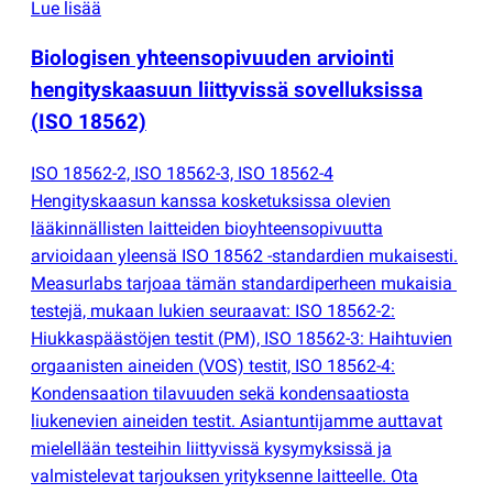
Lue lisää
Biologisen yhteensopivuuden arviointi
hengityskaasuun liittyvissä sovelluksissa
(
ISO 18562)
ISO 18562-2, ISO 18562-3, ISO 18562-4
Hengityskaasun kanssa kosketuksissa olevien
lääkinnällisten laitteiden bioyhteensopivuutta
arvioidaan yleensä ISO 18562 -standardien mukaisesti.
Measurlabs tarjoaa tämän standardiperheen mukaisia ​​
testejä, mukaan lukien seuraavat: ISO 18562-2:
Hiukkaspäästöjen testit
(
PM), ISO 18562-3: Haihtuvien
orgaanisten aineiden
(
VOS) testit, ISO 18562-4:
Kondensaation tilavuuden sekä kondensaatiosta
liukenevien aineiden testit. Asiantuntijamme auttavat
mielellään testeihin liittyvissä kysymyksissä ja
valmistelevat tarjouksen yrityksenne laitteelle. Ota