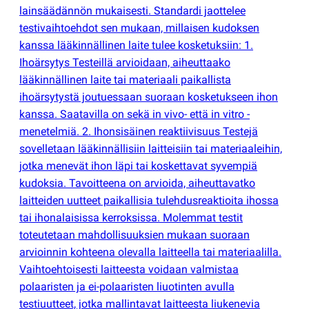
lainsäädännön mukaisesti. Standardi jaottelee
testivaihtoehdot sen mukaan, millaisen kudoksen
kanssa lääkinnällinen laite tulee kosketuksiin: 1.
Ihoärsytys Testeillä arvioidaan, aiheuttaako
lääkinnällinen laite tai materiaali paikallista
ihoärsytystä joutuessaan suoraan kosketukseen ihon
kanssa. Saatavilla on sekä in vivo- että in vitro -
menetelmiä. 2. Ihonsisäinen reaktiivisuus Testejä
sovelletaan lääkinnällisiin laitteisiin tai materiaaleihin,
jotka menevät ihon läpi tai koskettavat syvempiä
kudoksia. Tavoitteena on arvioida, aiheuttavatko
laitteiden uutteet paikallisia tulehdusreaktioita ihossa
tai ihonalaisissa kerroksissa. Molemmat testit
toteutetaan mahdollisuuksien mukaan suoraan
arvioinnin kohteena olevalla laitteella tai materiaalilla.
Vaihtoehtoisesti laitteesta voidaan valmistaa
polaaristen ja ei-polaaristen liuotinten avulla
testiuutteet, jotka mallintavat laitteesta liukenevia