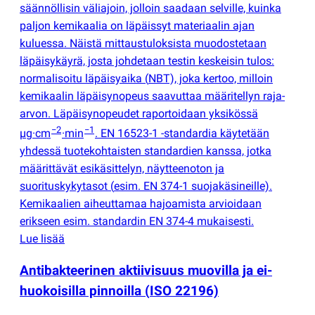
säännöllisin väliajoin, jolloin saadaan selville, kuinka
paljon kemikaalia on läpäissyt materiaalin ajan
kuluessa. Näistä mittaustuloksista muodostetaan
läpäisykäyrä, josta johdetaan testin keskeisin tulos:
normalisoitu läpäisyaika
(
NBT), joka kertoo, milloin
kemikaalin läpäisynopeus saavuttaa määritellyn raja-
arvon. Läpäisynopeudet raportoidaan yksikössä
−2
−1
µg·cm
·min
. EN 16523-1 -standardia käytetään
yhdessä tuotekohtaisten standardien kanssa, jotka
määrittävät esikäsittelyn, näytteenoton ja
suorituskykytasot
(
esim. EN 374-1 suojakäsineille).
Kemikaalien aiheuttamaa hajoamista arvioidaan
erikseen esim. standardin EN 374-4 mukaisesti.
Lue lisää
Antibakteerinen aktiivisuus muovilla ja ei-
huokoisilla pinnoilla
(
ISO 22196)