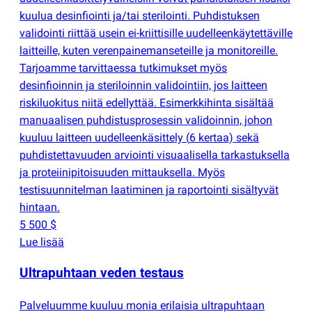
kuulua desinfiointi ja/tai sterilointi. Puhdistuksen
validointi riittää usein ei-kriittisille uudelleenkäytettäville
laitteille, kuten verenpainemanseteille ja monitoreille.
Tarjoamme tarvittaessa tutkimukset myös
desinfioinnin ja steriloinnin validointiin, jos laitteen
riskiluokitus niitä edellyttää. Esimerkkihinta sisältää
manuaalisen puhdistusprosessin validoinnin, johon
kuuluu laitteen uudelleenkäsittely
(
6 kertaa) sekä
puhdistettavuuden arviointi visuaalisella tarkastuksella
ja proteiinipitoisuuden mittauksella. Myös
testisuunnitelman laatiminen ja raportointi sisältyvät
hintaan.
5 500 $
Lue lisää
Ultrapuhtaan veden testaus
Palveluumme kuuluu monia erilaisia ultrapuhtaan