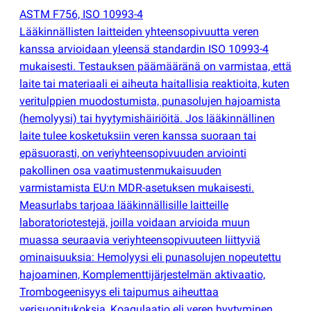
ASTM F756, ISO 10993-4
Lääkinnällisten laitteiden yhteensopivuutta veren
kanssa arvioidaan yleensä standardin ISO 10993-4
mukaisesti. Testauksen päämääränä on varmistaa, että
laite tai materiaali ei aiheuta haitallisia reaktioita, kuten
veritulppien muodostumista, punasolujen hajoamista
(
hemolyysi) tai hyytymishäiriöitä. Jos lääkinnällinen
laite tulee kosketuksiin veren kanssa suoraan tai
epäsuorasti, on veriyhteensopivuuden arviointi
pakollinen osa vaatimustenmukaisuuden
varmistamista EU:n MDR-asetuksen mukaisesti.
Measurlabs tarjoaa lääkinnällisille laitteille
laboratoriotestejä, joilla voidaan arvioida muun
muassa seuraavia veriyhteensopivuuteen liittyviä
ominaisuuksia: Hemolyysi eli punasolujen nopeutettu
hajoaminen, Komplementtijärjestelmän aktivaatio,
Trombogeenisyys eli taipumus aiheuttaa
verisuonitukoksia, Koagulaatio eli veren hyytyminen,