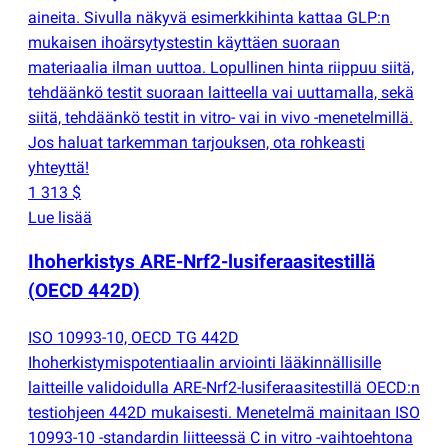
aineita. Sivulla näkyvä esimerkkihinta kattaa GLP:n
mukaisen ihoärsytystestin käyttäen suoraan
materiaalia ilman uuttoa. Lopullinen hinta riippuu siitä,
tehdäänkö testit suoraan laitteella vai uuttamalla, sekä
siitä, tehdäänkö testit in vitro- vai in vivo -menetelmillä.
Jos haluat tarkemman tarjouksen, ota rohkeasti
yhteyttä!
1 313 $
Lue lisää
Ihoherkistys ARE-Nrf2-lusiferaasitestillä
(
OECD 442D)
ISO 10993-10, OECD TG 442D
Ihoherkistymispotentiaalin arviointi lääkinnällisille
laitteille validoidulla ARE-Nrf2-lusiferaasitestillä OECD:n
testiohjeen 442D mukaisesti. Menetelmä mainitaan ISO
10993-10 -standardin liitteessä C in vitro -vaihtoehtona