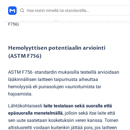
Testauspalvelut
/
Hemolyyttisen potentiaalin arviointi
(
ASTM
F756)
Hemolyyttisen potentiaalin arviointi
(ASTM F756)
ASTM F756 -standardin mukaisilla testeillä arvioidaan
lääkinnällisen laitteen taipumusta aiheuttaa
hemolyysiä eli punasolujen vaurioitumista tai
hajoamista.
Lähtökohtaisesti
laite testataan sekä suoralla että
epäsuoralla menetelmällä
, jolloin sekä itse laite että
sen uute saatetaan kosketuksiin veren kanssa. Toinen
altistusreitti voidaan kuitenkin jättää pois, jos laitteen