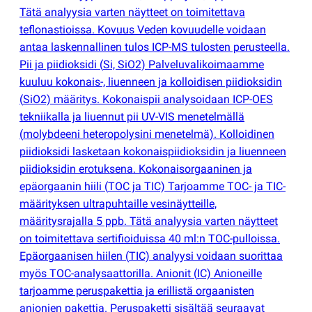
Tätä analyysia varten näytteet on toimitettava
teflonastioissa. Kovuus Veden kovuudelle voidaan
antaa laskennallinen tulos ICP-MS tulosten perusteella.
Pii ja piidioksidi
(
Si, SiO2) Palveluvalikoimaamme
kuuluu kokonais-, liuenneen ja kolloidisen piidioksidin
(
SiO2) määritys. Kokonaispii analysoidaan ICP-OES
tekniikalla ja liuennut pii UV-VIS menetelmällä
(
molybdeeni heteropolysini menetelmä). Kolloidinen
piidioksidi lasketaan kokonaispiidioksidin ja liuenneen
piidioksidin erotuksena. Kokonaisorgaaninen ja
epäorgaanin hiili
(
TOC ja TIC) Tarjoamme TOC- ja TIC-
määrityksen ultrapuhtaille vesinäytteille,
määritysrajalla 5 ppb. Tätä analyysia varten näytteet
on toimitettava sertifioiduissa 40 ml:n TOC-pulloissa.
Epäorgaanisen hiilen
(
TIC) analyysi voidaan suorittaa
myös TOC-analysaattorilla. Anionit
(
IC) Anioneille
tarjoamme peruspakettia ja erillistä orgaanisten
anionien pakettia. Peruspaketti sisältää seuraavat