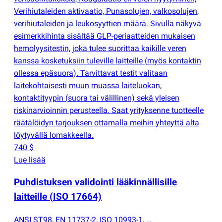
Verihiutaleiden aktivaatio, Punasolujen, valkosolujen,
verihiutaleiden ja leukosyyttien määrä. Sivulla näkyvä
esimerkkihinta sisältää GLP-periaatteiden mukaisen
hemolyysitestin, joka tulee suorittaa kaikille veren
kanssa kosketuksiin tuleville laitteille
(
myös kontaktin
ollessa epäsuora). Tarvittavat testit valitaan
laitekohtaisesti muun muassa laiteluokan,
kontaktityypin
(
suora tai välillinen) sekä yleisen
riskinarvioinnin perusteella. Saat yrityksenne tuotteelle
räätälöidyn tarjouksen ottamalla meihin yhteyttä alta
löytyvällä lomakkeella.
740 $
Lue lisää
Puhdistuksen validointi lääkinnällisille
laitteille
(
ISO 17664)
ANSI ST98, EN 11737-2, ISO 10993-1, …