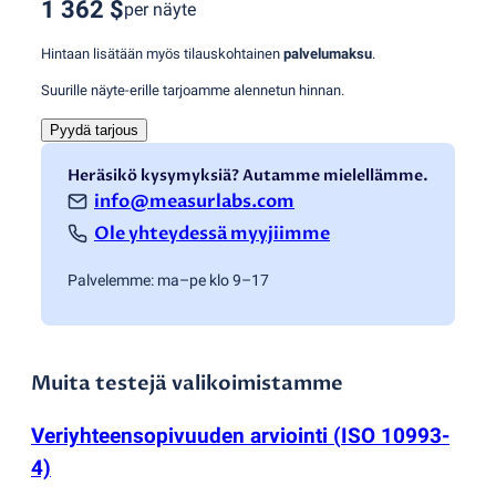
1 362 $
per näyte
Hintaan lisätään myös tilauskohtainen
palvelumaksu
.
Suurille näyte-erille tarjoamme alennetun hinnan.
Pyydä tarjous
Heräsikö kysymyksiä? Autamme mielellämme.
info@measurlabs.com
Ole yhteydessä myyjiimme
Palvelemme: ma–pe klo 9–17
Muita testejä valikoimistamme
Veriyhteensopivuuden arviointi
(
ISO 10993-
4)