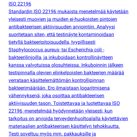
ISO 22196
Standardin ISO 22196 mukaista menetelmää käytetään
yleisesti muovien ja muiden ei-huokoisten pintojen
antibakteerisen aktiivisuuden arviointiin. Analyysi
suoritetaan siten, että testinäyte kontaminoidaan
tietyllä bakteeripitoisuudella, tyypillisesti
Staphylococcus aureus- tai Escherichia coli -
bakteerilinjoilla, ja inkuboidaan kontrollinäytteen
kanssa valvotuissa olosuhteissa. Inkuboinnin jälkeen
testipinnalla olevien elinkelpoisten bakteerien määrää
verrataan käsittelemättömän kontrollipinnan
bakteerimäärään. Ero ilmaistaan logaritmisena
vähennyksenä, joka osoittaa antibakteerisen
aktiivisuuden tason. Toistettavaa ja luotettavaa ISO
22196 -menetelmää hyödynnetään yleisesti, kun
tarkoitus on arvioida terveydenhuoltoalalla käytettävien
materiaalien antibakteerisen käsittelyn tehokkuutta.
Testi soveltuu myös mm. pakkauksille ja