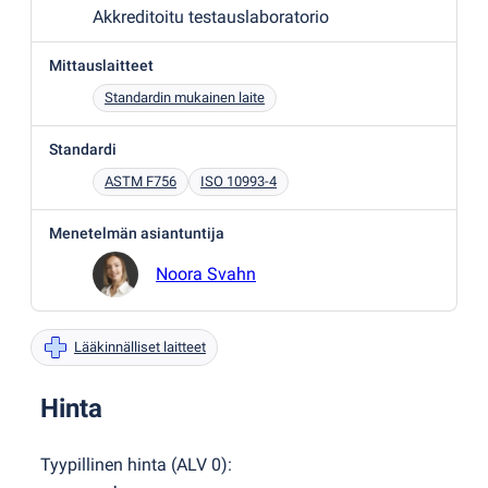
Akkreditoitu testauslaboratorio
Mittauslaitteet
Standardin mukainen laite
Standardi
ASTM F756
ISO 10993-4
Menetelmän asiantuntija
Noora Svahn
Lääkinnälliset laitteet
Hinta
Tyypillinen hinta
(
ALV 0
):