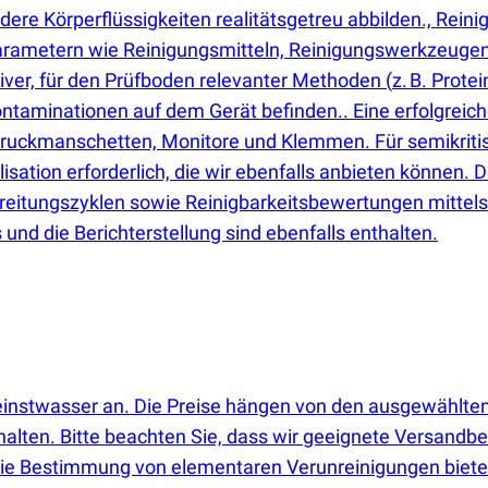
dere Körperflüssigkeiten realitätsgetreu abbilden., Rein
arametern wie Reinigungsmitteln, Reinigungswerkzeugen,
tiver, für den Prüfboden relevanter Methoden
(
z. B. Prot
ntaminationen auf dem Gerät befinden.. Eine erfolgreiche
druckmanschetten, Monitore und Klemmen. Für semikritis
lisation erforderlich, die wir ebenfalls anbieten können.
reitungszyklen sowie Reinigbarkeitsbewertungen mittels
 und die Berichterstellung sind ebenfalls enthalten.
Reinstwasser an. Die Preise hängen von den ausgewählten
halten. Bitte beachten Sie, dass wir geeignete Versand
die Bestimmung von elementaren Verunreinigungen bieten