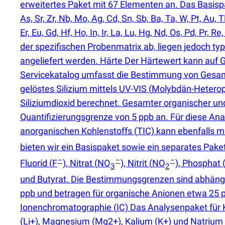
erweitertes Paket mit 67 Elementen an. Das Basispake
As, Sr, Zr, Nb, Mo, Ag, Cd, Sn, Sb, Ba, Ta, W, Pt, A
Er, Eu, Gd, Hf, Ho, In, Ir, La, Lu, Hg, Nd, Os, Pd, P
der spezifischen Probenmatrix ab, liegen jedoch ty
angeliefert werden. Härte Der Härtewert kann auf 
Servicekatalog umfasst die Bestimmung von Gesamt
gelöstes Silizium mittels UV-VIS
(
Molybdän-Heteropo
Siliziumdioxid berechnet. Gesamter organischer un
Quantifizierungsgrenze von 5 ppb an. Für diese An
anorganischen Kohlenstoffs
(
TIC) kann ebenfalls 
bieten wir ein Basispaket sowie ein separates Pak
−
−
−
Fluorid
(
F
), Nitrat
(
NO
), Nitrit
(
NO
), Phosphat
3
2
und Butyrat. Die Bestimmungsgrenzen sind abhängi
ppb und betragen für organische Anionen etwa 25 p
Ionenchromatographie
(
IC) Das Analysenpaket fü
(
Li+), Magnesium
(
Mg2+), Kalium
(
K+) und Natrium