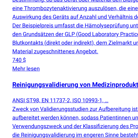
eine Thrombozytenaktivierung auszulösen, die einen
Auswirkung des Geräts auf Anzahl und Verhältnis d
Der Beispielpreis umfasst die Hämolyseprüfung un
den Grundsätzen der GLP
(
Good Laboratory Practice
Blutkontakts
(
direkt oder indirekt), dem Zielmarkt u
Material zugeschnittenes Angebot.
740 $
Mehr lesen
Reinigungsvalidierung von Medizinproduk
ANSI ST98, EN 11737-2, ISO 10993-1, …
Zweck von Validierungsstudien zur Aufbereitung 
aufbereitet werden können, sodass Patientinnen u
Verwendungszweck und der Klassifizierung des Prod
die Reinigungsvalidierung im engeren Sinne besteht