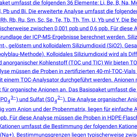
t umfasst die folgenden 36 Elemente: Li, Be, B, Na, Mg, Al,
u, Tl, Pb und Bi. Die erweiterte Analyse umfasst die folgen
r, Re, Rh, Rb, Ru, Sm, Sc, Se, Te, Tb, Th, Tm, U, Yb und Y. 
pischerweise zwischen 0,001 ppb und 0,6 ppb. Für diese
Grundlage der ICP-MS-Ergebnisse berechnet werden. Sili
‑, gelöstem und kolloidalem Siliziumdioxid
(
SiO2). Gesa
lyblau-Methode). Kolloidales Siliziumdioxid wird als D
d anorganischer Kohlenstoff
(
TOC und TIC) Wir bieten T
alyse müssen die Proben in zertifizierten 40-ml-TOC-Via
mit einem TOC-Analysator durchgeführt werden. Anionen
et für organische Anionen an. Das Basispaket umfasst di
3−
2−
(
PO
) und Sulfat
(
SO
). Die Analyse organischer Ani
4
4
g vom Anion und der Probenmatrix, liegen für einfache 
pb. Für diese Analyse müssen die Proben in HDPE-Flasch
r Kationen umfasst die Bestimmung der folgenden Kati
(
Na+). Bestimmungsgrenzen liegen typischerweise zwis