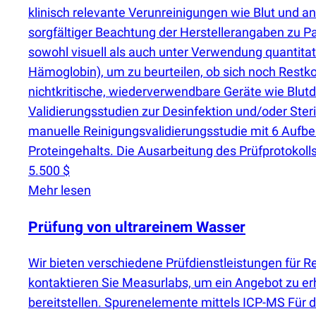
klinisch relevante Verunreinigungen wie Blut und an
sorgfältiger Beachtung der Herstellerangaben zu P
sowohl visuell als auch unter Verwendung quantita
Hämoglobin), um zu beurteilen, ob sich noch Restko
nichtkritische, wiederverwendbare Geräte wie Blut
Validierungsstudien zur Desinfektion und/oder Steri
manuelle Reinigungsvalidierungsstudie mit 6 Aufbe
Proteingehalts. Die Ausarbeitung des Prüfprotokolls
5.500 $
Mehr lesen
Prüfung von ultrareinem Wasser
Wir bieten verschiedene Prüfdienstleistungen für 
kontaktieren Sie Measurlabs, um ein Angebot zu er
bereitstellen. Spurenelemente mittels ICP-MS Für 