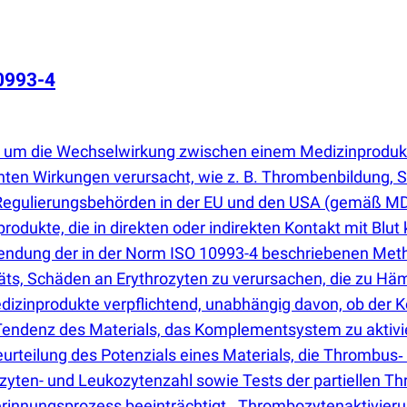
0993-4
um die Wechselwirkung zwischen einem Medizinprodukt ode
hten Wirkungen verursacht, wie z. B. Thrombenbildung, 
Regulierungsbehörden in der EU und den USA
(
gemäß MDR
produkte, die in direkten oder indirekten Kontakt mit B
ndung der in der Norm ISO 10993-4 beschriebenen Metho
äts, Schäden an Erythrozyten zu verursachen, die zu H
izinprodukte verpflichtend, unabhängig davon, ob der Kont
ndenz des Materials, das Komplementsystem zu aktivier
urteilung des Potenzials eines Materials, die Thrombus‑
en- und Leukozytenzahl sowie Tests der partiellen Th
rinnungsprozess beeinträchtigt., Thrombozytenaktivierun