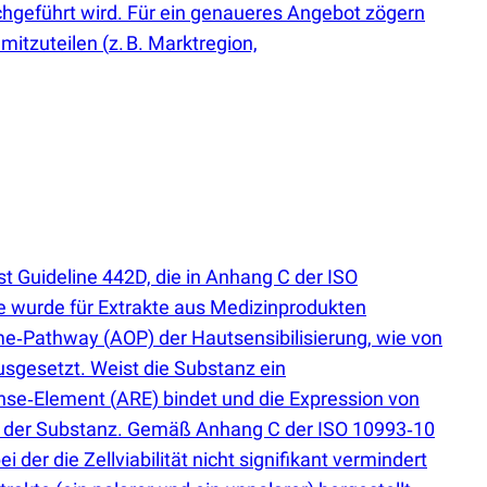
chgeführt wird. Für ein genaueres Angebot zögern
 mitzuteilen
(
z. B. Marktregion,
 Guideline 442D, die in Anhang C der ISO
ode wurde für Extrakte aus Medizinprodukten
come‑Pathway
(
AOP) der Hautsensibilisierung, wie von
sgesetzt. Weist die Substanz ein
ponse‑Element
(
ARE) bindet und die Expression von
zial der Substanz. Gemäß Anhang C der ISO 10993‑10
 der die Zellviabilität nicht signifikant vermindert