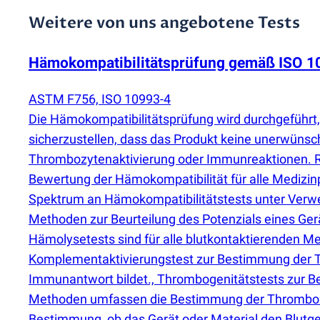
Weitere von uns angebotene Tests
Hämokompatibilitätsprüfung gemäß ISO 1
ASTM F756, ISO 10993-4
Die Hämokompatibilitätsprüfung wird durchgeführt, 
sicherzustellen, dass das Produkt keine unerwünsc
Thrombozytenaktivierung oder Immunreaktionen. 
Bewertung der Hämokompatibilität für alle Medizin
Spektrum an Hämokompatibilitätstests unter Verwe
Methoden zur Beurteilung des Potenzials eines Ger
Hämolysetests sind für alle blutkontaktierenden Med
Komplementaktivierungstest zur Bestimmung der Te
Immunantwort bildet., Thrombogenitätstests zur Be
Methoden umfassen die Bestimmung der Thrombozyt
Bestimmung, ob das Gerät oder Material den Blutge