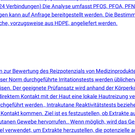
24 Verbindungen) Die Analyse umfasst PFOS, PFOA, PFN
gen kann auf Anfrage bereitgestellt werden. Die Bestimm
sche, vorzugsweise aus HDPE, angeliefert werden.
rm zur Bewertung des Reizpotenzials von Medizinprodukt
 Norm durchgeführte Irritationstests werden üblicherw
n. Der geeignete Prüfansatz wird anhand der Körperko
direktem Kontakt mit der Haut eine lokale Hautreizung v
urchgeführt werden., Intrakutane Reaktivitätstests bezieh
Kontakt kommen. Ziel ist es festzustellen, ob Extrakte 
tanen Gewebe hervorrufen.. Wenn möglich, wird das Gerä
l verwendet, um Extrakte herzustellen, die potenzielle a