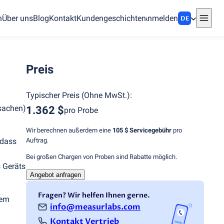
n
Über uns
Blog
Kontakt
Kundengeschichten
Anmelden
DE
Preis
Typischer Preis
(
Ohne MwSt.
):
rsachen)
1.362 $
pro Probe
Wir berechnen außerdem eine
105 $
Servicegebühr
pro
Auftrag.
 dass
Bei großen Chargen von Proben sind Rabatte möglich.
 Geräts
Angebot anfragen
Fragen? Wir helfen Ihnen gerne.
iem
info@measurlabs.com
Kontakt Vertrieb