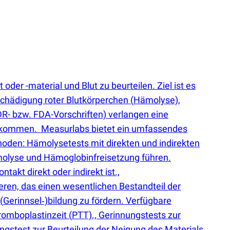
r -material und Blut zu beurteilen. Ziel ist es
Schädigung roter Blutkörperchen
(
Hämolyse),
- bzw. FDA-Vorschriften) verlangen eine
lut kommen. Measurlabs bietet ein umfassendes
den: Hämolysetests mit direkten und indirekten
ämolyse und Hämoglobinfreisetzung führen.
akt direkt oder indirekt ist.,
en, das einen wesentlichen Bestandteil der
(
Gerinnsel‑)bildung zu fördern. Verfügbare
romboplastinzeit
(
PTT)., Gerinnungstests zur
gstest zur Beurteilung der Neigung des Materials,