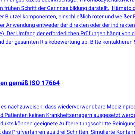
 frühen Schritt der Gerinnselbildung darstellt., Hämato
er Blutzellkomponenten, einschließlich roter und weiße
ter Anwendung entweder der direkten oder der indirekte
). Der Umfang der erforderlichen Prüfungen hängt von der
nd der gesamten Risikobewertung ab. Bitte kontaktieren Sie
ten gemäß ISO 17664
ist es nachzuweisen, dass wiederverwendbare Medizinpr
nd Patienten keinen Krankheitserregern ausgesetzt we
ukts können geeignete Aufbereitungsschritte Reinigung,
 das Prüfverfahren aus drei Schritten: Simulierte Konta