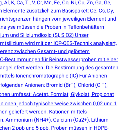
 K, Ca, Ti, V, Cr, Mn, Fe, Co, Ni, Cu, Zn, Ga, Ge,
den Elemente zusätzlich zum Basispaket: Ce, Cs, Dy,
Die Berichtsgrenzen hängen vom jeweiligen Element und
 Analyse müssen die Proben in Teflonbehältern
zium und Siliziumdioxid
(
Si, SiO2) Unser
mtsilizium wird mit der ICP-OES-Technik analysiert,
ifferenz zwischen Gesamt- und gelöstem
OC-Bestimmungen für Reinstwasserproben mit einer
ls angeliefert werden. Die Bestimmung des gesamten
 mittels Ionenchromatographie
(
IC) Für Anionen
−
−
e folgenden Anionen: Bromid
(
Br
), Chlorid
(
Cl
),
onen umfasst: Acetat, Formiat, Glykolat, Propionat
Anionen jedoch typischerweise zwischen 0,02 und 1
en geliefert werden. Kationen mittels
onen: Ammonium
(
NH4+), Calcium
(
Ca2+), Lithium
chen 2 ppb und 5 ppb. Proben müssen in HDPE-