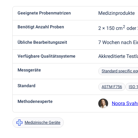
Medizinprodukte
Geeignete Probenmatrizen
Benötigt Anzahl Proben
2
2 × 150 cm
oder 
7 Wochen nach Ei
Übliche Bearbeitungszeit
Akkreditierte Test
Verfügbare Qualitätssysteme
Messgeräte
Standard specific e
Standard
ASTM F756
ISO 
Methodenexperte
Noora Svah
Medizinische Geräte