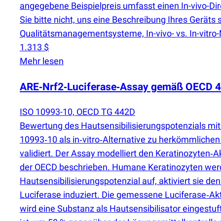
angegebene Beispielpreis umfasst einen In-vivo-Di
Sie bitte nicht, uns eine Beschreibung Ihres Gerät
Qualitätsmanagementsysteme, In-vivo- vs. In-vitro
1.313 $
Mehr lesen
ARE‑Nrf2‑Luciferase‑Assay gemäß OECD 442
ISO 10993-10, OECD TG 442D
Bewertung des Hautsensibilisierungspotenzials mi
10993‑10 als in‑vitro‑Alternative zu herkömmlichen
validiert. Der Assay modelliert den Keratinozyte
der OECD beschrieben. Humane Keratinozyten werde
Hautsensibilisierungspotenzial auf, aktiviert sie d
Luciferase induziert. Die gemessene Luciferase‑Akt
wird eine Substanz als Hautsensibilisator eingestuft,