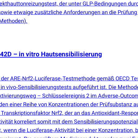
rekthauttonreizungstest, der unter GLP-Bedingungen dur
s sowie etwaige zusätzliche Anforderungen an die Prüfung
-Methoden).
D – in vitro Hautsensibilisierung
t der ARE‑Nrf2‑Luciferase‑Testmethode gemäß OECD Test
 in vivo‑Sensibilisierungstests aufgeführt ist. Die Meth
n‑Aktivierungsweg – Schlüsselereignis 2 im Adverse‑Out
n einer Reihe von Konzentrationen der Prüfsubstanz au
en Transkriptionsfaktor Nrf2, der an das Antioxidant‑Res
ivität korreliert somit mit dem Sensibilisierungspoten
 wenn die Luciferase‑Aktivität bei einer Konzentration, bei