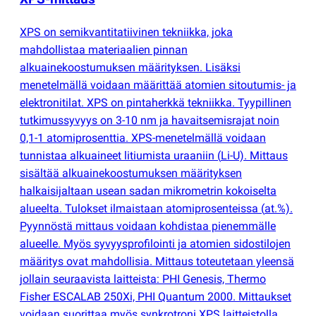
XPS on semikvantitatiivinen tekniikka, joka
mahdollistaa materiaalien pinnan
alkuainekoostumuksen määrityksen. Lisäksi
menetelmällä voidaan määrittää atomien sitoutumis- ja
elektronitilat. XPS on pintaherkkä tekniikka. Tyypillinen
tutkimussyvyys on 3-10 nm ja havaitsemisrajat noin
0,1-1 atomiprosenttia. XPS-menetelmällä voidaan
tunnistaa alkuaineet litiumista uraaniin
(
Li-U). Mittaus
sisältää alkuainekoostumuksen määrityksen
halkaisijaltaan usean sadan mikrometrin kokoiselta
alueelta. Tulokset ilmaistaan atomiprosenteissa
(
at.%).
Pyynnöstä mittaus voidaan kohdistaa pienemmälle
alueelle. Myös syvyysprofilointi ja atomien sidostilojen
määritys ovat mahdollisia. Mittaus toteutetaan yleensä
jollain seuraavista laitteista: PHI Genesis, Thermo
Fisher ESCALAB 250Xi, PHI Quantum 2000. Mittaukset
voidaan suorittaa myös synkrotroni XPS laitteistolla.