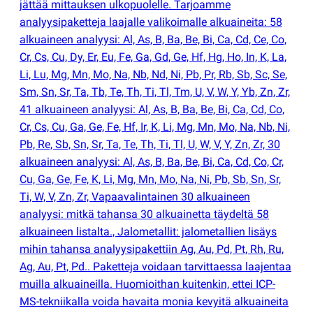
jättää mittauksen ulkopuolelle. Tarjoamme
analyysipaketteja laajalle valikoimalle alkuaineita: 58
alkuaineen analyysi: Al, As, B, Ba, Be, Bi, Ca, Cd, Ce, Co,
Cr, Cs, Cu, Dy, Er, Eu, Fe, Ga, Gd, Ge, Hf, Hg, Ho, In, K, La,
Li, Lu, Mg, Mn, Mo, Na, Nb, Nd, Ni, Pb, Pr, Rb, Sb, Sc, Se,
Sm, Sn, Sr, Ta, Tb, Te, Th, Ti, Tl, Tm, U, V, W, Y, Yb, Zn, Zr,
41 alkuaineen analyysi: Al, As, B, Ba, Be, Bi, Ca, Cd, Co,
Cr, Cs, Cu, Ga, Ge, Fe, Hf, Ir, K, Li, Mg, Mn, Mo, Na, Nb, Ni,
Pb, Re, Sb, Sn, Sr, Ta, Te, Th, Ti, Tl, U, W, V, Y, Zn, Zr, 30
alkuaineen analyysi: Al, As, B, Ba, Be, Bi, Ca, Cd, Co, Cr,
Cu, Ga, Ge, Fe, K, Li, Mg, Mn, Mo, Na, Ni, Pb, Sb, Sn, Sr,
Ti, W, V, Zn, Zr, Vapaavalintainen 30 alkuaineen
analyysi: mitkä tahansa 30 alkuainetta täydeltä 58
alkuaineen listalta., Jalometallit: jalometallien lisäys
mihin tahansa analyysipakettiin Ag, Au, Pd, Pt, Rh, Ru,
Ag, Au, Pt, Pd.. Paketteja voidaan tarvittaessa laajentaa
muilla alkuaineilla. Huomioithan kuitenkin, ettei ICP-
MS-tekniikalla voida havaita monia kevyitä alkuaineita