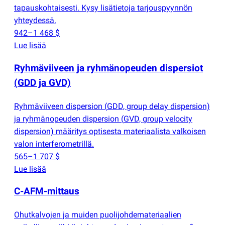
tapauskohtaisesti. Kysy lisätietoja tarjouspyynnön
yhteydessä.
942–1 468 $
Lue lisää
Ryhmäviiveen ja ryhmänopeuden dispersiot
(
GDD ja GVD)
Ryhmäviiveen dispersion
(
GDD, group delay dispersion)
ja ryhmänopeuden dispersion
(
GVD, group velocity
dispersion) määritys optisesta materiaalista valkoisen
valon interferometrillä.
565–1 707 $
Lue lisää
C-AFM-mittaus
Ohutkalvojen ja muiden puolijohdemateriaalien