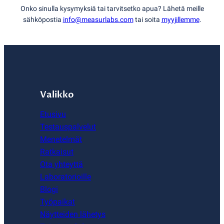
Onko sinulla kysymyksiä tai tarvitsetko apua? Lähetä meille
sähköpostia
info@measurlabs.com
tai soita
myyjillemme
.
Valikko
Etusivu
Testauspalvelut
Menetelmät
Ratkaisut
Ota yhteyttä
Laboratorioille
Blogi
Työpaikat
Näytteiden lähetys