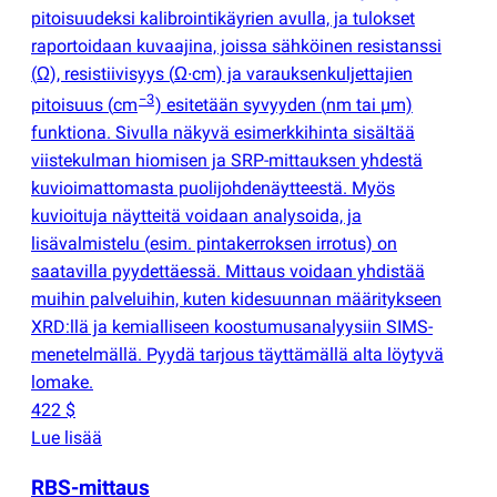
pitoisuudeksi kalibrointikäyrien avulla, ja tulokset
raportoidaan kuvaajina, joissa sähköinen resistanssi
(
Ω), resistiivisyys
(
Ω∙cm) ja varauksenkuljettajien
−3
pitoisuus
(
cm
) esitetään syvyyden
(
nm tai µm)
funktiona. Sivulla näkyvä esimerkkihinta sisältää
viistekulman hiomisen ja SRP-mittauksen yhdestä
kuvioimattomasta puolijohdenäytteestä. Myös
kuvioituja näytteitä voidaan analysoida, ja
lisävalmistelu
(
esim. pintakerroksen irrotus) on
saatavilla pyydettäessä. Mittaus voidaan yhdistää
muihin palveluihin, kuten kidesuunnan määritykseen
XRD:llä ja kemialliseen koostumusanalyysiin SIMS-
menetelmällä. Pyydä tarjous täyttämällä alta löytyvä
lomake.
422 $
Lue lisää
RBS-mittaus