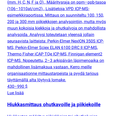
(
mm. H, C, N, F ja O)., Määritysraja on ppm–ppb-tasoa
(
106–1010at/cm2)., Lisätietoja VPD ICP-MS-
esimerkkiraportissa. Mittaus on suunniteltu 100, 150,
200 ja 300 mm piikiekkojen analysointiin, mutta myös
muun kokoisia kiekkoja ja ohutkalvoja on mahdollista
analysoida. Analyysi toteutetaan yleensä jollain
seuraavista laitteista: Perkin-Elmer NexION 350S ICP-
MS, Perkin-Elmer Sciex ELAN 6100 DRC II ICP-MS,
Thermo Fisher iCAP TQe ICP-MS, Finnigan element2
ICP-MS. Nopeutettu, 2–3 arkipäivän läpimenoaika on
mahdollinen lisämaksua vastaan. Kerro meille
organisaationne mittaustarpeista ja pyydä tarjous
täyttämällä alta löytyvä lomake.
430–990 $
Lue lisää
Hiukkasmittaus ohutkavoille ja piikiekoille