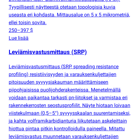
Tyypillisesti näytteestä otetaan topologisia kuvia
useasta eri kohdasta. Mittausalue on 5 x 5 mikrometriä,
ellei toisin sovita.
250–397 $
Lue lisää
Leviämisvastusmittaus
(
SRP)
Leviämisvastusmittaus
(
SRP, spreading resistance
profiling) resistiivisyyden ja varauksenkuljettajien
pitoisuuden syvyysjakauman määrittämiseen
piipohjaisissa puolijohderakenteissa. Menetelmällä
voidaan paikantaa tarkasti pn-liitokset ja varmistaa eri
rakennekerrosten seostusprofiilit. Näyte hiotaan loivaan
viistekulmaan
(
0,5–5°) syvyysskaalan suurentamiseksi,
ja kahta volframikarbidianturia liikutetaan askeleittain
hiottua pintaa pitkin kontrolloidulla paineella. Mitattu
leviämisvastus muunnetaan varauksenkuljettajien