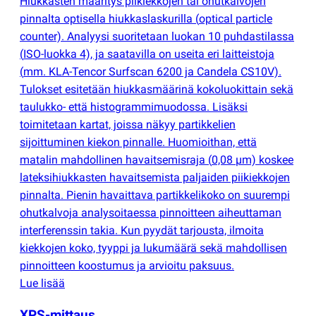
Hiukkasten määritys piikiekkojen tai ohutkalvojen
pinnalta optisella hiukkaslaskurilla
(
optical particle
counter). Analyysi suoritetaan luokan 10 puhdastilassa
(
ISO-luokka 4), ja saatavilla on useita eri laitteistoja
(
mm. KLA-Tencor Surfscan 6200 ja Candela CS10V).
Tulokset esitetään hiukkasmäärinä kokoluokittain sekä
taulukko- että histogrammimuodossa. Lisäksi
toimitetaan kartat, joissa näkyy partikkelien
sijoittuminen kiekon pinnalle. Huomioithan, että
matalin mahdollinen havaitsemisraja
(
0,08 µm) koskee
lateksihiukkasten havaitsemista paljaiden piikiekkojen
pinnalta. Pienin havaittava partikkelikoko on suurempi
ohutkalvoja analysoitaessa pinnoitteen aiheuttaman
interferenssin takia. Kun pyydät tarjousta, ilmoita
kiekkojen koko, tyyppi ja lukumäärä sekä mahdollisen
pinnoitteen koostumus ja arvioitu paksuus.
Lue lisää
XPS-mittaus