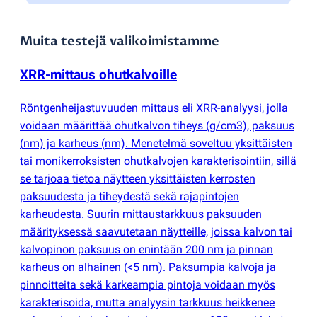
Muita testejä valikoimistamme
XRR-mittaus ohutkalvoille
Röntgenheijastuvuuden mittaus eli XRR-analyysi, jolla
voidaan määrittää ohutkalvon tiheys
(
g/cm3), paksuus
(
nm) ja karheus
(
nm). Menetelmä soveltuu yksittäisten
tai monikerroksisten ohutkalvojen karakterisointiin, sillä
se tarjoaa tietoa näytteen yksittäisten kerrosten
paksuudesta ja tiheydestä sekä rajapintojen
karheudesta. Suurin mittaustarkkuus paksuuden
määrityksessä saavutetaan näytteille, joissa kalvon tai
kalvopinon paksuus on enintään 200 nm ja pinnan
karheus on alhainen
(
<5 nm). Paksumpia kalvoja ja
pinnoitteita sekä karkeampia pintoja voidaan myös
karakterisoida, mutta analyysin tarkkuus heikkenee