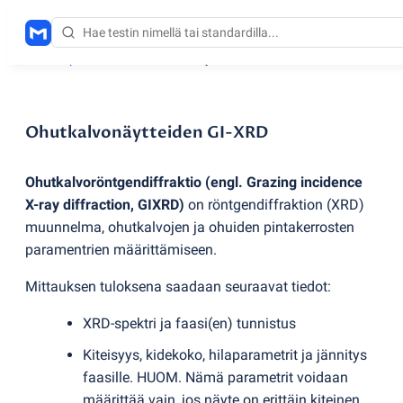
Testauspalvelut
/
Ohutkalvonäytteiden GI-XRD
Ohutkalvonäytteiden GI-XRD
Ohutkalvoröntgendiffraktio
(
engl. Grazing incidence
X-ray diffraction, GIXRD)
on röntgendiffraktion
(
XRD)
muunnelma, ohutkalvojen ja ohuiden pintakerrosten
paramentrien määrittämiseen.
Mittauksen tuloksena saadaan seuraavat tiedot:
XRD-spektri ja faasi
(
en) tunnistus
Kiteisyys, kidekoko, hilaparametrit ja jännitys
faasille. HUOM. Nämä parametrit voidaan
määrittää vain, jos näyte on erittäin kiteinen.