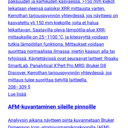
paksuuden ja karheuden kasvaessa. >150 mm kiekot
leikataan yleensä paloiksi XRR mittausta varten.
Kerrothan tarjouspyynnön yhteydessä, jos näytteesi on
kasvatettu yli 150 mm kiekoille, joita et halua
leikattavan. Saatavilla oleva lämpötila-alue XRR-
mittauksille on 25–1100 °C, ja kiteisyyttä voidaan
tutkia lämpötilan funktiona. Mittaukset voidaan
suorittaa normaalissa ilmassa, inertin kaasun alla tai
tyhjiössä. Käytettävissä ovat seuraavat laitteet: Rigaku
SmartLab, Panalytical X'Pert Pro MRD, Bruker D8
Discover. Kerrothan tarjouspyynnön yhteydessä, jos
mittaus tulee suorittaa tietyllä laitteella.
208–309 $
Lue lisää
AFM-kuvantaminen sileille pinnoille
Analyysin aikana näytteen pinta kuvannetaan Bruker
Dimension Icon -atomivoimamikroskoopilla
(
AFM).