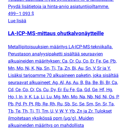
Pyydä lisätietoja ja hinta-arvio asiatuntijoiltamme.
499–1 093 $
Lue lisää
LA-ICP-MS-mittaus ohutkalvonäytteille
Metallipitoisuuksien määritys LA-ICP-MS-tekniikalla.
Perustason analyysipaketti sisältää seuraavien
alkuaineiden määrityksen: Ca, Cr, Cu, Co, Er, Fe, Ge, Pb,
Mn, Mo, Ni, K, Na, Sn, Ti, Ta, Zn, Bi, Au, Sn, V, Sr ja Y.
Lisäksi tarjoamme 70 alkuaineen paketin, joka sisältää
seuraavat alkuaineet: Ag, Al, As, Au, B, Ba, Be, Bi, Br, Ca,
Cd, Ce, Co, Cr, Cs, Cu, Dy, Er, Eu Fe, Ga, Gd, Ge, Hf, Hg,
Ho, I, In, Ir, K, La, Li, Lu, Mg, Mn, Mo, Na, Nb, Nd, Ni, Os, P,
Pb, Pd, Pr, Pt, Rb, Re, Rh, Ru, Sb, Sc, Se, Sm, Sn, Sr, Ta,
Tb, Te, Th, Ti, Tl, Tm, U, V, W, Y, Yb, Zn ja Zr. Tulokset
ilmoitetaan yksikössä ppm
(
µg/g). Muiden
alkuaineiden määritys on mahdollista