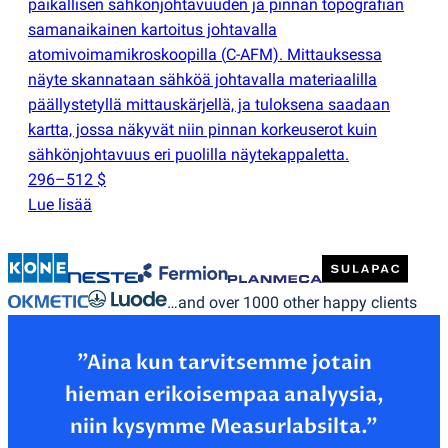
paikallisen sähkönjohtavuuden ja pinnan topografian
samanaikainen kartoitus johtavalla
atomivoimamikroskoopilla
(
C-AFM). Mittauksessa
näyte skannataan sähköä johtavalla materiaalilla
päällystetyllä mittauskärjellä, ja tuloksena saadaan
kartta, jossa näkyvät niin pinnan korkeuserot kuin
sähkönjohtavuus eri puolilla näytekappaletta.
296–512 $
Lue lisää
…and over 1000 other happy clients
”Aina kun tarvitsemme jotain
hieman erikoisempaa analyysia,