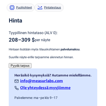
Puolijohteet
Pintatestaus
Hinta
Tyypillinen hintataso
(
ALV 0
):
208–309 $
per näyte
Hintaan lisätään myös tilauskohtainen
palvelumaksu
.
Suurille näyte-erille tarjoamme alennetun hinnan.
Pyydä tarjous
Heräsikö kysymyksiä? Autamme mielellämme.
info@measurlabs.com
Ole yhteydessä myyjiimme
Palvelemme: ma–pe klo 9–17