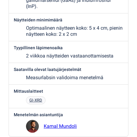
galliumarsenidi
(
GaAs) ja indiumfosfidi
(
InP).
Näytteiden minimimäärä
Optimaalinen näytteen koko: 5 x 4 cm, pienin
näytteen koko: 2 x 2 cm
Tyypillinen läpimenoaika
2 viikkoa näytteiden vastaanottamisesta
Saatavilla olevat laatujärjestelmät
Measurlabsin validoima menetelmä
Mittauslaitteet
GI-XRD
Menetelmän asiantuntija
Kamal Mundoli