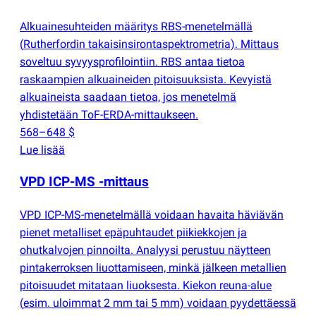
Alkuainesuhteiden määritys RBS-menetelmällä
(
Rutherfordin takaisinsirontaspektrometria). Mittaus
soveltuu syvyysprofilointiin. RBS antaa tietoa
raskaampien alkuaineiden pitoisuuksista. Kevyistä
alkuaineista saadaan tietoa, jos menetelmä
yhdistetään ToF-ERDA-mittaukseen.
568–648 $
Lue lisää
VPD ICP-MS -mittaus
VPD ICP-MS-menetelmällä voidaan havaita häviävän
pienet metalliset epäpuhtaudet piikiekkojen ja
ohutkalvojen pinnoilta. Analyysi perustuu näytteen
pintakerroksen liuottamiseen, minkä jälkeen metallien
pitoisuudet mitataan liuoksesta. Kiekon reuna-alue
(
esim. uloimmat 2 mm tai 5 mm) voidaan pyydettäessä