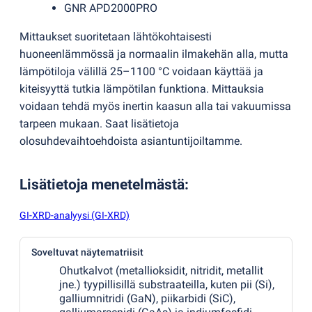
GNR APD2000PRO
Mittaukset suoritetaan lähtökohtaisesti
huoneenlämmössä ja normaalin ilmakehän alla, mutta
lämpötiloja välillä 25–1100 °C voidaan käyttää ja
kiteisyyttä tutkia lämpötilan funktiona. Mittauksia
voidaan tehdä myös inertin kaasun alla tai vakuumissa
tarpeen mukaan. Saat lisätietoja
olosuhdevaihtoehdoista asiantuntijoiltamme.
Lisätietoja menetelmästä
:
GI-XRD-analyysi (GI-XRD)
Soveltuvat näytematriisit
Ohutkalvot
(
metallioksidit, nitridit, metallit
jne.) tyypillisillä substraateilla, kuten pii
(
Si),
galliumnitridi
(
GaN), piikarbidi
(
SiC),