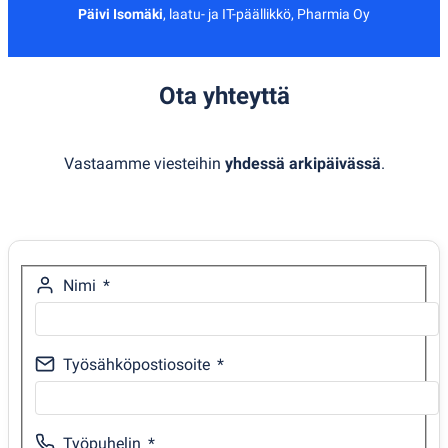
Päivi Isomäki
,
laatu- ja IT-päällikkö, Pharmia Oy
Ota yhteyttä
Vastaamme viesteihin
yhdessä arkipäivässä
.
Nimi
Työsähköpostiosoite
Työpuhelin