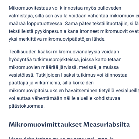
Mikromuovitestaus voi kiinnostaa myös pulloveden
valmistajia, sillä sen avulla voidaan vähentää mikromuovie
määrää lopputuotteessa. Sama pätee tekstiilituottajiin, sillä
tekstiileistä pyykinpesun aikana irronneet mikromuovit ovat
yksi merkittävä mikromuovipäästöjen lähde.
Teollisuuden lisäksi mikromuovianalyysia voidaan
hyödyntää tutkimusprojekteissa, joissa kartoitetaan
mikromuovien määrää järvissä, merissä ja muissa
vesistöissä. Tutkijoiden lisäksi tutkimus voi kiinnostaa
päättäjiä ja virkamiehiä, sillä korkeiden
mikromuovipitoisuuksien havaitseminen tietyillä vesialueill
voi auttaa vähentämään näille alueille kohdistuvaa
päästökuormaa.
Mikromuovimittaukset Measurlabsilta