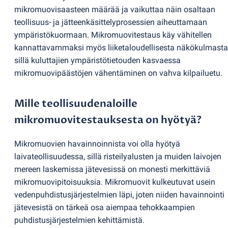
mikromuovisaasteen määrää ja vaikuttaa näin osaltaan
teollisuus- ja jätteenkäsittelyprosessien aiheuttamaan
ympäristökuormaan. Mikromuovitestaus käy vähitellen
kannattavammaksi myös liiketaloudellisesta näkökulmasta
sillä kuluttajien ympäristötietouden kasvaessa
mikromuovipäästöjen vähentäminen on vahva kilpailuetu.
Mille teollisuudenaloille
mikromuovitestauksesta on hyötyä?
Mikromuovien havainnoinnista voi olla hyötyä
laivateollisuudessa, sillä risteilyalusten ja muiden laivojen
mereen laskemissa jätevesissä on monesti merkittäviä
mikromuovipitoisuuksia. Mikromuovit kulkeutuvat usein
vedenpuhdistusjärjestelmien läpi, joten niiden havainnointi
jätevesistä on tärkeä osa aiempaa tehokkaampien
puhdistusjärjestelmien kehittämistä.