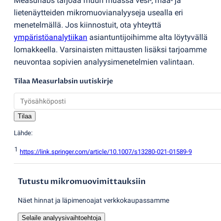
Measurlabs tarjoaa muun muassa vesi-, maa- ja
lietenäytteiden mikromuovianalyyseja usealla eri
menetelmällä. Jos kiinnostuit, ota yhteyttä
ympäristöanalytiikan
asiantuntijoihimme alta löytyvällä
lomakkeella. Varsinaisten mittausten lisäksi tarjoamme
neuvontaa sopivien analyysimenetelmien valintaan.
Tilaa Measurlabsin uutiskirje
Tilaa
Lähde:
1
https://link.springer.com/article/10.1007/s13280-021-01589-9
Tutustu mikromuovimittauksiin
Näet hinnat ja läpimenoajat verkkokaupassamme
Selaile analyysivaihtoehtoja