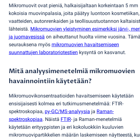
Mikromuovit ovat pieniä, halkaisijaltaan korkeintaan 5 mm
kokoisia muovinpalasia, joita päätyy luontoon kosmetiikan,
vaatteiden, autonrenkaiden ja teollisuustuotannon kaltaisis
lähteistä.
Mikromuovien yleistyminen esimerkiksi järvi-, meri
ja juomavesissä
on aiheuttanut huolta viime vuosina. Täm
seurauksena myös
mikromuovien havaitsemiseen
suunnattujen laboratoriotestien
kysyntä on kasvanut.
Mitä analyysimenetelmiä mikromuovien
havainnointiin käytetään?
Mikromuovikonsentraatioiden havaitsemiseen käytetään
ensisijaisesti kolmea eri tutkimusmenetelmää: FTIR-
spektroskopiaa,
py-GC/MS-analyysia
ja
Raman-
spektroskopiaa
. Näistä
FTIR
- ja Raman-menetelmiä
käytetään erityyppisten ja eri kokoluokkiin kuuluvien
mikromuovipartikkelien määrän laskemiseen näytteestä, ku