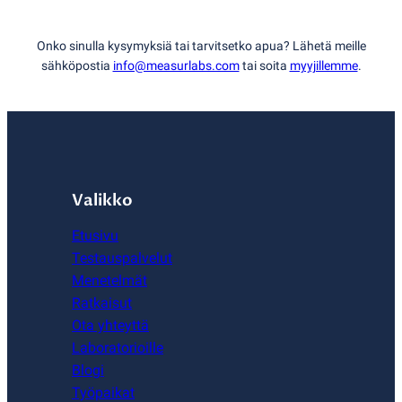
Onko sinulla kysymyksiä tai tarvitsetko apua? Lähetä meille
sähköpostia
info@measurlabs.com
tai soita
myyjillemme
.
Valikko
Etusivu
Testauspalvelut
Menetelmät
Ratkaisut
Ota yhteyttä
Laboratorioille
Blogi
Työpaikat