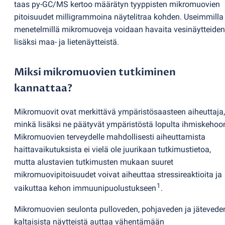
taas py-GC/MS kertoo määrätyn tyyppisten mikromuovien
pitoisuudet milligrammoina näytelitraa kohden. Useimmilla
menetelmillä mikromuoveja voidaan havaita vesinäytteiden
lisäksi maa- ja lietenäytteistä.
Miksi mikromuovien tutkiminen
kannattaa?
Mikromuovit ovat merkittävä ympäristösaasteen aiheuttaja,
minkä lisäksi ne päätyvät ympäristöstä lopulta ihmiskehoo
Mikromuovien terveydelle mahdollisesti aiheuttamista
haittavaikutuksista ei vielä ole juurikaan tutkimustietoa,
mutta alustavien tutkimusten mukaan suuret
mikromuovipitoisuudet voivat aiheuttaa stressireaktioita ja
1
vaikuttaa kehon immuunipuolustukseen
.
Mikromuovien seulonta pulloveden, pohjaveden ja jätevede
kaltaisista näytteistä auttaa vähentämään