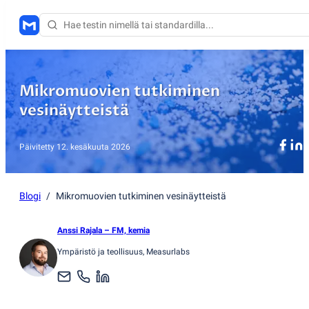
Mikromuovien tutkiminen
vesinäytteistä
Päivitetty
12. kesäkuuta 2026
Blogi
/
Mikromuovien tutkiminen vesinäytteistä
Anssi Rajala
– FM, kemia
Ympäristö ja teollisuus
, Measurlabs