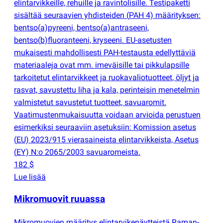
elintarvikkeille, rehuille ja ravintolisille. Testipaketti
sisältää seuraavien yhdisteiden
(
PAH 4) määrityksen:
bentso
(
a)pyreeni, bentso
(
a)antraseeni,
bentso
(
b)fluoranteeni, kryseeni. EU-asetusten
mukaisesti mahdollisesti PAH-testausta edellyttäviä
materiaaleja ovat mm. imeväisille tai pikkulapsille
tarkoitetut elintarvikkeet ja ruokavaliotuotteet, öljyt ja
rasvat, savustettu liha ja kala, perinteisin menetelmin
valmistetut savustetut tuotteet, savuaromit.
Vaatimustenmukaisuutta voidaan arvioida perustuen
esimerkiksi seuraaviin asetuksiin: Komission asetus
(
EU) 2023/915 vierasaineista elintarvikkeista, Asetus
(
EY) N:o 2065/2003 savuaromeista.
182 $
Lue lisää
Mikromuovit ruuassa
Mikromuovien määritys elintarvikenäytteistä Raman-