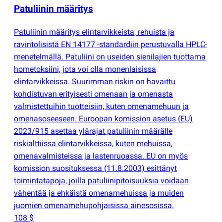
Patuliinin määritys
Patuliinin määritys elintarvikkeista, rehuista ja
ravintolisistä EN 14177 -standardiin perustuvalla HPLC-
menetelmällä. Patuliini on useiden sienilajien tuottama
hometoksiini, jota voi olla monenlaisissa
elintarvikkeissa. Suurimman riskin on havaittu
kohdistuvan erityisesti omenaan ja omenasta
valmistettuihin tuotteisiin, kuten omenamehuun ja
omenasoseeseen. Euroopan komission asetus
(
EU)
2023/915 asettaa ylärajat patuliinin määrälle
riskialttiissa elintarvikkeissa, kuten mehuissa,
omenavalmisteissa ja lastenruoassa. EU on myös
komission suosituksessa
(
11.8.2003) esittänyt
toimintatapoja, joilla patuliinipitoisuuksia voidaan
vähentää ja ehkäistä omenamehuissa ja muiden
juomien omenamehupohjaisissa ainesosissa.
108 $