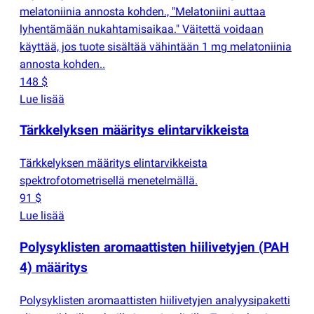
melatoniinia annosta kohden., "Melatoniini auttaa
lyhentämään nukahtamisaikaa." Väitettä voidaan
käyttää, jos tuote sisältää vähintään 1 mg melatoniinia
annosta kohden..
148 $
Lue lisää
Tärkkelyksen määritys elintarvikkeista
Tärkkelyksen määritys elintarvikkeista
spektrofotometrisellä menetelmällä.
91 $
Lue lisää
Polysyklisten aromaattisten hiilivetyjen
(
PAH
4) määritys
Polysyklisten aromaattisten hiilivetyjen analyysipaketti