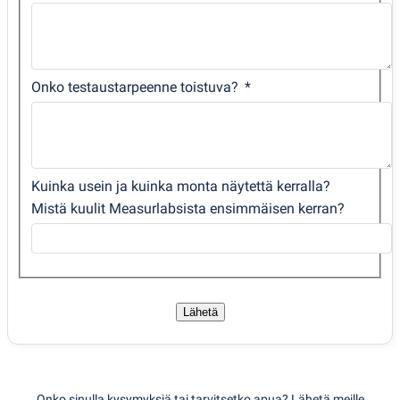
Onko testaustarpeenne toistuva?
Kuinka usein ja kuinka monta näytettä kerralla?
Mistä kuulit Measurlabsista ensimmäisen kerran?
Lähetä
Onko sinulla kysymyksiä tai tarvitsetko apua? Lähetä meille