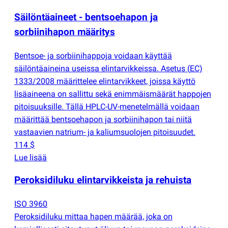
Säilöntäaineet - bentsoehapon ja
sorbiinihapon määritys
Bentsoe- ja sorbiinihappoja voidaan käyttää
säilöntäaineina useissa elintarvikkeissa. Asetus
(
EC)
1333/2008 määrittelee elintarvikkeet, joissa käyttö
lisäaineena on sallittu sekä enimmäismäärät happojen
pitoisuuksille. Tällä HPLC-UV-menetelmällä voidaan
määrittää bentsoehapon ja sorbiinihapon tai niitä
vastaavien natrium- ja kaliumsuolojen pitoisuudet.
114 $
Lue lisää
Peroksidiluku elintarvikkeista ja rehuista
ISO 3960
Peroksidiluku mittaa hapen määrää, joka on