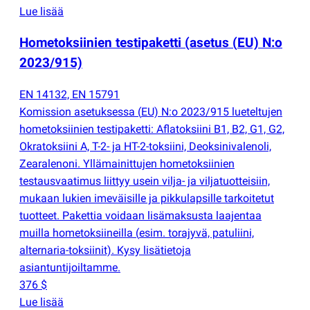
Lue lisää
Hometoksiinien testipaketti
(
asetus
(
EU) N:o
2023/915)
EN 14132, EN 15791
Komission asetuksessa
(
EU) N:o 2023/915 lueteltujen
hometoksiinien testipaketti: Aflatoksiini B1, B2, G1, G2,
Okratoksiini A, T-2- ja HT-2-toksiini, Deoksinivalenoli,
Zearalenoni. Yllämainittujen hometoksiinien
testausvaatimus liittyy usein vilja- ja viljatuotteisiin,
mukaan lukien imeväisille ja pikkulapsille tarkoitetut
tuotteet. Pakettia voidaan lisämaksusta laajentaa
muilla hometoksiineilla
(
esim. torajyvä, patuliini,
alternaria-toksiinit). Kysy lisätietoja
asiantuntijoiltamme.
376 $
Lue lisää