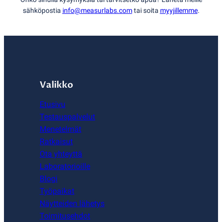
sähköpostia
info@measurlabs.com
tai soita
myyjillemme
.
Valikko
Etusivu
Testauspalvelut
Menetelmät
Ratkaisut
Ota yhteyttä
Laboratorioille
Blogi
Työpaikat
Näytteiden lähetys
Toimitusehdot