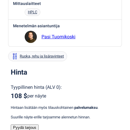
Mittauslaitteet
HPLC
Menetelmän asiantuntija
Pasi Tuomikoski
Ruoka, rehu ja lisäravinteet
Hinta
Tyypillinen hinta
(
ALV 0
):
108 $
per näyte
Hintaan lisätään myös tilauskohtainen
palvelumaksu
.
Suurille näyte-erille tarjoamme alennetun hinnan.
Pyydä tarjous