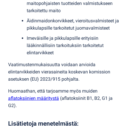
maitopohjaisten tuotteiden valmistukseen
tarkoitettu maito
Äidinmaidonkorvikkeet, vieroitusvalmisteet ja
pikkulapsille tarkoitetut juomavalmisteet
Imeväisille ja pikkulapsille erityisiin
lääkinnällisiin tarkoituksiin tarkoitetut
elintarvikkeet
Vaatimustenmukaisuutta voidaan arvioida
elintarvikkeiden vierasaineita koskevan komission
asetuksen
(
EU) 2023/915 pohjalta.
Huomaathan, että tarjoamme myös muiden
aflatoksiinien määritystä
(
aflatoksiinit B1, B2, G1 ja
G2).
Lisätietoja menetelmästä
: