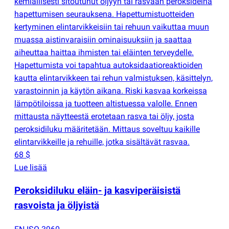
kemiallisesti sitoutunut öljyyn tai rasvaan peroksideina
hapettumisen seurauksena. Hapettumistuotteiden
kertyminen elintarvikkeisiin tai rehuun vaikuttaa muun
muassa aistinvaraisiin ominaisuuksiin ja saattaa
aiheuttaa haittaa ihmisten tai eläinten terveydelle.
Hapettumista voi tapahtua autoksidaatioreaktioiden
kautta elintarvikkeen tai rehun valmistuksen, käsittelyn,
varastoinnin ja käytön aikana. Riski kasvaa korkeissa
lämpötiloissa ja tuotteen altistuessa valolle. Ennen
mittausta näytteestä erotetaan rasva tai öljy, josta
peroksidiluku määritetään. Mittaus soveltuu kaikille
elintarvikkeille ja rehuille, jotka sisältävät rasvaa.
68 $
Lue lisää
Peroksidiluku eläin- ja kasviperäisistä
rasvoista ja öljyistä