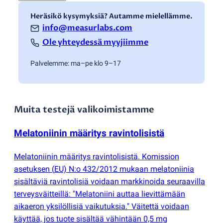
Heräsikö kysymyksiä? Autamme mielellämme.
info@measurlabs.com
Ole yhteydessä myyjiimme
Palvelemme: ma–pe klo 9–17
Muita testejä valikoimistamme
Melatoniinin määritys ravintolisistä
Melatoniinin määritys ravintolisistä. Komission
asetuksen
(
EU) N:o 432/2012 mukaan melatoniinia
sisältäviä ravintolisiä voidaan markkinoida seuraavilla
terveysväitteillä: "Melatoniini auttaa lievittämään
aikaeron yksilöllisiä vaikutuksia." Väitettä voidaan
käyttää, jos tuote sisältää vähintään 0,5 mg