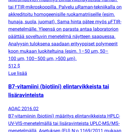
tai FTIR-mikroskoopilla. Palvelu µRaman-tekniikalla on
akkreditoitu homogeenisille ruokamatriiseille
(
esim.
hunaja, suola, juomat). Sama hinta pätee myös µFTIR-
menetelmälle. Yleensä on parasta antaa laboratorion
päättää soveltuvin menetelmä näytteen saapuessa.
Analyysin tuloksena saadaan erityyppiset polymeerit
koon mukaan luokiteltuina
(
esim. 1–50 µm, 50–
100 µm, 100–500 µm, >500 µm).
512 $
Lue lisää
B7-vitamiini
(
biotiini) elintarvikkeista tai
lisäravinteista
AOAC 2016.02
B7-vitamiinin
(
biotiini) määritys elintarvikkeista HPLC-
UV-VIS-menetelmällä tai lisäravinteista UPLC-MS/MS-
menetelmällä. Asetuksen
(
EU) N:o 1169/2011 mukaan