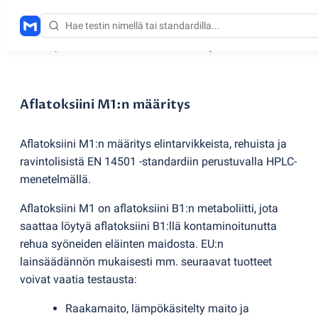
Testauspalvelut
/
Aflatoksiini M1:n määritys
Aflatoksiini M1:n määritys
Aflatoksiini M1:n määritys elintarvikkeista, rehuista ja
ravintolisistä EN 14501 -standardiin perustuvalla HPLC-
menetelmällä.
Aflatoksiini M1 on aflatoksiini B1:n metaboliitti, jota
saattaa löytyä aflatoksiini B1:llä kontaminoitunutta
rehua syöneiden eläinten maidosta. EU:n
lainsäädännön mukaisesti mm. seuraavat tuotteet
voivat vaatia testausta:
Raakamaito, lämpökäsitelty maito ja