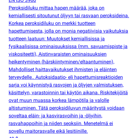
EN ISO 3960
Peroksidiluku mittaa hapen määrää, joka on
kemiallisesti sitoutunut öljyyn tai rasvaan peroksideina.
Korkea peroksidiluku on merkki tuotteen
hapettumisesta, jolla on monia negatiivisia vaikutuksia
tuotteen laatuun: Muutokset kemiallisissa ja
fysikaalisissa ominaisuuksissa
(
mm. savuamispiste ja
viskositeetti), Aistinvaraisten ominaisuuksien
heikentyminen
(
härskiintyminen/eltaantuminen),
Mahdolliset haittavaikutukset ihmisten ja eläinten
terveydelle.. Autoksidaatio- eli hapettumisreaktioiden
sarja voi käynnistyä rasvojen ja öljyjen valmistuksen,
käsittelyn, varastoinnin tai käytön aikana. Riskitekijöitä
ovat muun muassa korkea lämpötila ja valolle
altistuminen. Tätä peroksidiluvun määritystä voidaan
soveltaa eläin- ja kasvirasvoihin ja -öljyihin,
rasvahappoihin ja niiden seoksiin. Menetelmä ei
sovellu maitorasvalle eikä lesitiinille.