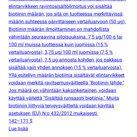
elintarvikkeen ravintosisältöilmoitus voi sisältää
biotiinin määrän, jos sitä on tuotteessa merkittävissä
määrin suhteessa päivittäiseen vertailuarvoon
(
50 µg).
Biotiinin määrän ilmoittaminen on mahdollista
vähintään seuraavina pitoisuuksina: 7,5 µg/100 g tai
100 ml muissa tuotteissa kuin juomissa
(
15 %
vertailuarvosta), 3,75 µg/100 ml juomissa
(
7,5 %
vertailuarvosta), 7,5 µg annosta kohden, jos pakkaus
sisältää vain yhden annoksen
(
15 % vertailuarvosta).
Yllä esitellyn määrän biotiinia sisältävät elintarvikkeet
voidaan merkitä ravitsemusväitteellä "Biotiinin lähde."
Jos määrä on vähintään kaksinkertainen, voidaan
käyttää väitettä "Sisältää runsaasti biotiinia." Muita
biotiiniin liittyviä terveysväitteitä voidaan käyttää
asetuksen
(
EU) N:o 432/2012 mukaisesti.
142–171 $
Lue lisää