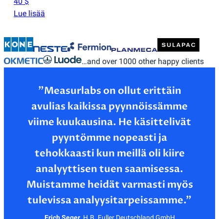
40 $
Lue lisää
…and over 1000 other happy clients
”Measurlabs on ollut erittäin
avulias kaikissa pyynnöissämme
viime kuukausina. He käsittelivät
pyyntömme nopeasti ja
tehokkaasti kun meillä oli kiire
analyyttisen tuen saamisessa.
Muistamme heidät varmasti myös
Erich Seger
,
H.B. Fuller Deutschland GmbH