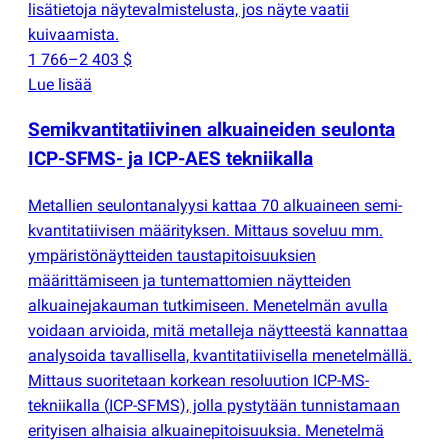
lisätietoja näytevalmistelusta, jos näyte vaatii
kuivaamista.
1 766–2 403 $
Lue lisää
Semikvantitatiivinen alkuaineiden seulonta
ICP-SFMS- ja ICP-AES tekniikalla
Metallien seulontanalyysi kattaa 70 alkuaineen semi-
kvantitatiivisen määrityksen. Mittaus soveluu mm.
ympäristönäytteiden taustapitoisuuksien
määrittämiseen ja tuntemattomien näytteiden
alkuainejakauman tutkimiseen. Menetelmän avulla
voidaan arvioida, mitä metalleja näytteestä kannattaa
analysoida tavallisella, kvantitatiivisella menetelmällä.
Mittaus suoritetaan korkean resoluution ICP-MS-
tekniikalla
(
ICP-SFMS), jolla pystytään tunnistamaan
erityisen alhaisia alkuainepitoisuuksia. Menetelmä