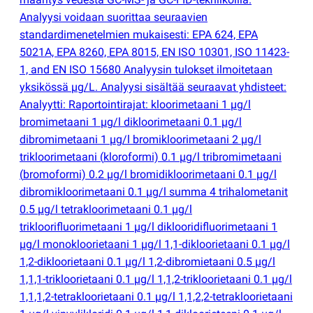
Analyysi voidaan suorittaa seuraavien
standardimenetelmien mukaisesti: EPA 624, EPA
5021A, EPA 8260, EPA 8015, EN ISO 10301, ISO 11423-
1, and EN ISO 15680 Analyysin tulokset ilmoitetaan
yksikössä µg/L. Analyysi sisältää seuraavat yhdisteet:
Analyytti: Raportointirajat: kloorimetaani 1 µg/l
bromimetaani 1 µg/l dikloorimetaani 0.1 µg/l
dibromimetaani 1 µg/l bromikloorimetaani 2 µg/l
trikloorimetaani
(
kloroformi) 0.1 µg/l tribromimetaani
(
bromoformi) 0.2 µg/l bromidikloorimetaani 0.1 µg/l
dibromikloorimetaani 0.1 µg/l summa 4 trihalometanit
0.5 µg/l tetrakloorimetaani 0.1 µg/l
trikloorifluorimetaani 1 µg/l diklooridifluorimetaani 1
µg/l monokloorietaani 1 µg/l 1,1-dikloorietaani 0.1 µg/l
1,2-dikloorietaani 0.1 µg/l 1,2-dibromietaani 0.5 µg/l
1,1,1-trikloorietaani 0.1 µg/l 1,1,2-trikloorietaani 0.1 µg/l
1,1,1,2-tetrakloorietaani 0.1 µg/l 1,1,2,2-tetrakloorietaani