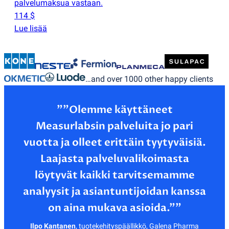
palvelumaksua vastaan.
114 $
Lue lisää
…and over 1000 other happy clients
”"Olemme käyttäneet
Measurlabsin palveluita jo pari
vuotta ja olleet erittäin tyytyväisiä.
Laajasta palveluvalikoimasta
löytyvät kaikki tarvitsemamme
analyysit ja asiantuntijoidan kanssa
Ilpo Kantanen
,
tuotekehityspäällikkö, Galena Pharma