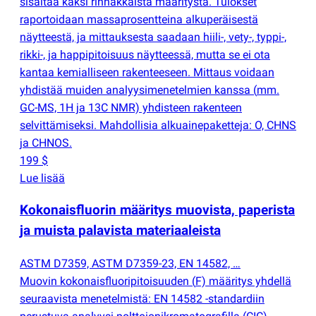
sisältää kaksi rinnakkaista määritystä. Tulokset
raportoidaan massaprosentteina alkuperäisestä
näytteestä, ja mittauksesta saadaan hiili-, vety-, typpi-,
rikki-, ja happipitoisuus näytteessä, mutta se ei ota
kantaa kemialliseen rakenteeseen. Mittaus voidaan
yhdistää muiden analyysimenetelmien kanssa
(
mm.
GC-MS, 1H ja 13C NMR) yhdisteen rakenteen
selvittämiseksi. Mahdollisia alkuainepaketteja: O, CHNS
ja CHNOS.
199 $
Lue lisää
Kokonaisfluorin määritys muovista, paperista
ja muista palavista materiaaleista
ASTM D7359, ASTM D7359-23, EN 14582, …
Muovin kokonaisfluoripitoisuuden
(
F) määritys yhdellä
seuraavista menetelmistä: EN 14582 -standardiin