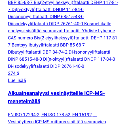
BBP 85-68-7 Bis
(
2-etyyliheksyyli)ftalaatti DEHP 117-81-
7 Di
(
n-oktyyli)ftalaatti DNOP 117-84-0
Diisononyyliftalaatti DINP 68515-48-0
Diisodekyyliftalaatti DIDP 26761-40-0 Kosmetiikalle
analyysi sisältää seuraavat ftalaatit: Yhdiste Lyhenne
CAS-numero Bis
(
2-etyyliheksyyli)ftalaatti DEHP 117-81-
7 Bentsyylibutyyliftalaatti BBP 85-68-7
Dibutyyliftalaatti DBP 84-74-2 Di-isononyyliftalaatti
DINP 68515-48-0 Di
(
n-oktyyli)ftalaatti DNOP 117-84-0
Di-isodekyyliftalaatti DIDP 26761-40-0
274 $
Lue lisää
Alkuaineanalyysi vesinäytteille ICP-MS-
menetelmällä
EN ISO 17294-2, EN ISO 178 52, EN 16192, …
Vesinäytteen ICP-MS mittaus sisältää seuraavien