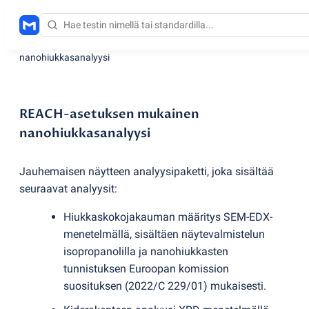
Testauspalvelut
/
REACH-asetuksen mukainen
nanohiukkasanalyysi
REACH-asetuksen mukainen
nanohiukkasanalyysi
Jauhemaisen näytteen analyysipaketti, joka sisältää
seuraavat analyysit:
Hiukkaskokojakauman määritys SEM-EDX-
menetelmällä, sisältäen näytevalmistelun
isopropanolilla ja nanohiukkasten
tunnistuksen Euroopan komission
suosituksen
(
2022/C 229/01) mukaisesti.