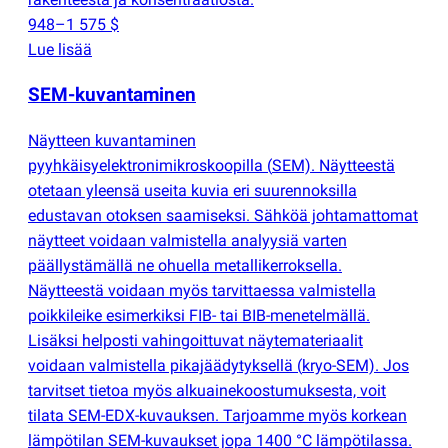
948–1 575 $
Lue lisää
SEM-kuvantaminen
Näytteen kuvantaminen
pyyhkäisyelektronimikroskoopilla
(
SEM). Näytteestä
otetaan yleensä useita kuvia eri suurennoksilla
edustavan otoksen saamiseksi. Sähköä johtamattomat
näytteet voidaan valmistella analyysiä varten
päällystämällä ne ohuella metallikerroksella.
Näytteestä voidaan myös tarvittaessa valmistella
poikkileike esimerkiksi FIB- tai BIB-menetelmällä.
Lisäksi helposti vahingoittuvat näytemateriaalit
voidaan valmistella pikajäädytyksellä
(
kryo-SEM). Jos
tarvitset tietoa myös alkuainekoostumuksesta, voit
tilata SEM-EDX-kuvauksen. Tarjoamme myös korkean
lämpötilan SEM-kuvaukset jopa 1400 °C lämpötilassa.