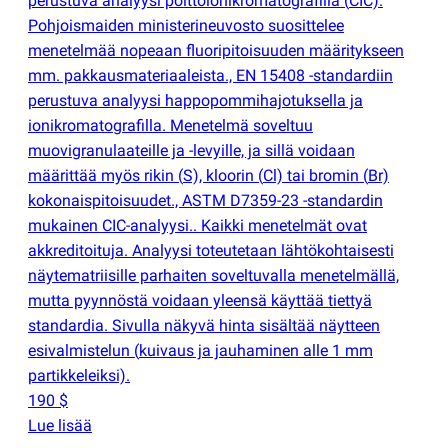
perustuva analyysi polttoionikromatografilla
(
CIC).
Pohjoismaiden ministerineuvosto suosittelee
menetelmää nopeaan fluoripitoisuuden määritykseen
mm. pakkausmateriaaleista., EN 15408 -standardiin
perustuva analyysi happopommihajotuksella ja
ionikromatografilla. Menetelmä soveltuu
muovigranulaateille ja -levyille, ja sillä voidaan
määrittää myös rikin
(
S), kloorin
(
Cl) tai bromin
(
Br)
kokonaispitoisuudet., ASTM D7359-23 -standardin
mukainen CIC-analyysi.. Kaikki menetelmät ovat
akkreditoituja. Analyysi toteutetaan lähtökohtaisesti
näytematriisille parhaiten soveltuvalla menetelmällä,
mutta pyynnöstä voidaan yleensä käyttää tiettyä
standardia. Sivulla näkyvä hinta sisältää näytteen
esivalmistelun
(
kuivaus ja jauhaminen alle 1 mm
partikkeleiksi).
190 $
Lue lisää