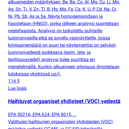
alkuaineiden määrityksen: Be, Ba, Co, Al, Mg, Cu, Li, Mn,
Ag, Sn, Ti, V, Zn, Tl, B, Hg, Mo, Fe, Ca, K, U, P, Cd, Na, Cr,
Ni, Pb, Sb, As ja Se. Näyte homogenisoidaan ja
hapotetaan
(
HNO3), jonka jälkeen analyysi suoritetaan
nestefaasista. Analyysi on tarkoitettu puhtaille
luonnonvesille eikä se sovellu vesinäytteille, joissa
kiintoainemäärä on suuri tai näytematriisi on selvästi
luonnonvedestä poikkeava
(
esim. jäte- ja
teollisuusvedet) analyysi tulee suorittaa eri
menetelmällä. Kunkin alkuaineen pitoisuus ilmoitetaan
tuloksissa yksikössä µg/l.
114 $
Lue lisää
Haihtuvat orgaaniset yhdisteet
(
VOC) vedestä
EPA 5021A, EPA 624, EPA 8015, …
Valittujen haihtuvien orgaanisten yhdisteiden
(
VOC)
määritys vedestä GC-MS- ja GC-FID-tekniikoilla.