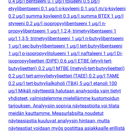
0.4 µg/l bentseeni 0.1 µg/l tolueeni 0.5 µg/l
etyylibentseeni 0.1 µg/l o-ksyleeni 0.1 µg/l m/p-ksyleeni
0.2 µg/l summa ksyleenit 0.3 µg/l summa BTEX 1 µg/l
styreeni 0.2 µg/l isopropyylibentseeni 1 µg/l n-
propyylibentseeni 1 µg/l 1,2,4- trimetyylibentseeni 1
µg/l 1,3,5- trimetyylibentseeni 1 µg/l n-butyylibentseeni
1 µg/l sec-butyylibentseeni 1 µg/l tert-butyylibentseeni
1 µg/l p-isopropyylitolueeni 1 µg/l naftaleeni 1 µg/l Di-
isopropyylieetteri
(
DIPE) 0.6 µg/l ETBE
(
etyyli-tert-
butyylieetteri) 0.2 µg/l MTBE
(
metyyli-tert-butyylieetteri)
0.2 µg/l tert-amyylietyylieetteri
(
TAEE) 0.2 µg/l TAME
0.2 µg/l tert-butyylialkoholi
(
TBA) 5 µg/l etanoli 100
µg/l Mikäli näytteestä halutaan analysoida vain tietyt
yhdisteet, valmistelemme mielellämme kustomoidun
tarjouksen. Analyysiin sopivia näyteastioita voi tilata
meidän kauttamme. Measurlabsilta noudetut
näyteasiastia kuuluvat analyysin hintaan, mutta
näyteastiat voidaan myös postittaa asiakkaalle erillistä