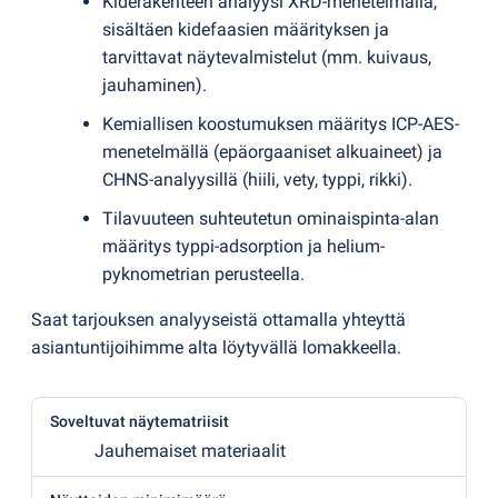
Kiderakenteen analyysi XRD-menetelmällä,
sisältäen kidefaasien määrityksen ja
tarvittavat näytevalmistelut
(
mm. kuivaus,
jauhaminen).
Kemiallisen koostumuksen määritys ICP-AES-
menetelmällä
(
epäorgaaniset alkuaineet) ja
CHNS-analyysillä
(
hiili, vety, typpi, rikki).
Tilavuuteen suhteutetun ominaispinta-alan
määritys typpi-adsorption ja helium-
pyknometrian perusteella.
Saat tarjouksen analyyseistä ottamalla yhteyttä
asiantuntijoihimme alta löytyvällä lomakkeella.
Soveltuvat näytematriisit
Jauhemaiset materiaalit