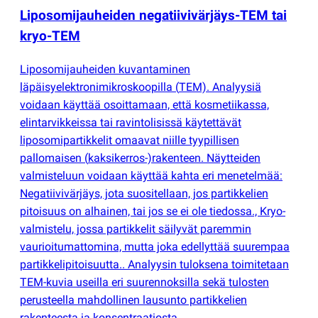
Liposomijauheiden negatiivivärjäys-TEM tai
kryo-TEM
Liposomijauheiden kuvantaminen
läpäisyelektronimikroskoopilla
(
TEM). Analyysiä
voidaan käyttää osoittamaan, että kosmetiikassa,
elintarvikkeissa tai ravintolisissä käytettävät
liposomipartikkelit omaavat niille tyypillisen
pallomaisen
(
kaksikerros-)rakenteen. Näytteiden
valmisteluun voidaan käyttää kahta eri menetelmää:
Negatiivivärjäys, jota suositellaan, jos partikkelien
pitoisuus on alhainen, tai jos se ei ole tiedossa., Kryo-
valmistelu, jossa partikkelit säilyvät paremmin
vaurioitumattomina, mutta joka edellyttää suurempaa
partikkelipitoisuutta.. Analyysin tuloksena toimitetaan
TEM-kuvia useilla eri suurennoksilla sekä tulosten
perusteella mahdollinen lausunto partikkelien
rakenteesta ja konsentraatiosta.