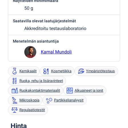
Näytteiden minimimäärä
50 g
Saatavilla olevat laatujärjestelmät
Akkreditoitu testauslaboratorio
Menetelmän asiantuntija
Kamal Mundoli
Kemikaalit
Kosmetiikka
Ympäristötestaus
Ruoka, rehu ja lisäravinteet
Ruokakontaktimateriaalit
Alkuaineet ja ionit
Mikroskopia
Partikkelianalyysit
Regulaatiotestit
Hinta