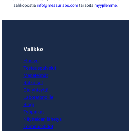
sähköpostia
info@measurlabs.com
tai soita
myyjillemme
.
Valikko
Etusivu
Testauspalvelut
Menetelmät
Ratkaisut
Ota yhteyttä
Laboratorioille
Blogi
Työpaikat
Näytteiden lähetys
Toimitusehdot