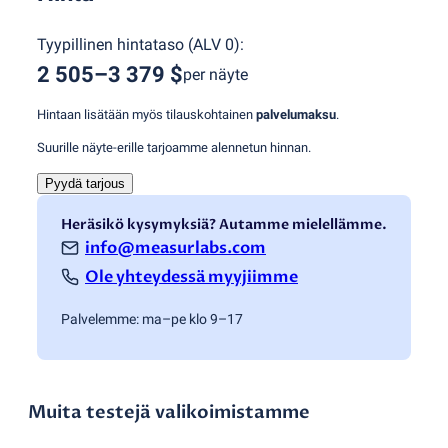
Tyypillinen hintataso
(
ALV 0
):
2 505–3 379 $
per näyte
Hintaan lisätään myös tilauskohtainen
palvelumaksu
.
Suurille näyte-erille tarjoamme alennetun hinnan.
Pyydä tarjous
Heräsikö kysymyksiä? Autamme mielellämme.
info@measurlabs.com
Ole yhteydessä myyjiimme
Palvelemme: ma–pe klo 9–17
Muita testejä valikoimistamme