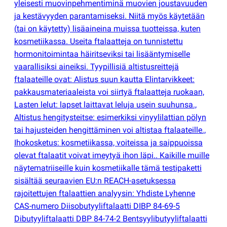
yleisesti muovinpehmentiminä muovien joustavuuden
ja kestävyyden parantamiseksi. Niitä myös käytetään
(
tai on käytetty) lisäaineina muissa tuotteissa, kuten
kosmetiikassa. Useita ftalaatteja on tunnistettu
hormonitoimintaa häiritseviksi tai lisääntymiselle
vaarallisiksi aineiksi. Tyypillisiä altistusreittejä
ftalaateille ovat: Alistus suun kautta Elintarvikkeet:
pakkausmateriaaleista voi siirtyä ftalaatteja ruokaan,
Lasten lelut: lapset laittavat leluja usein suuhunsa.,
Altistus hengitysteitse: esimerkiksi vinyylilattian pölyn
tai hajusteiden hengittäminen voi altistaa ftalaateille.,
Ihokosketus: kosmetiikassa, voiteissa ja saippuoissa
olevat ftalaatit voivat imeytyä ihon läpi.. Kaikille muille
näytematriiseille kuin kosmetiikalle tämä testipaketti
sisältää seuraavien EU:n REACH-asetuksessa
rajoitettujen ftalaattien analyysin: Yhdiste Lyhenne
CAS-numero Diisobutyyliftalaatti DIBP 84-69-5
Dibutyyliftalaatti DBP 84-74-2 Bentsyylibutyyliftalaatti