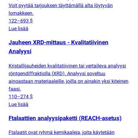
Voit pyytää tarjouksen täyttämällä alta löytyvän
lomakkeen.
122–693 $
Lue lisää
Jauheen XRD-mittaus - Kvalitatiivinen
Analyysi
Kristallijauheiden kvalitatiivinen tai vertaileva analyysi
röntgendiffraktiolla
(
XRD). Analyysi soveltuu
ainoastaan materiaaleille, joilla on ainakin yksi kiteinen
faasi.
110–274 $
Lue lisää
Ftalaattien analyysipaketti
(
REACH-asetus)
Ftalaatit ovat ryhmä kemikaaleja, joita käytetään