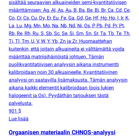
sisältää seuraavien alkuaineiden semi-kvantitatiivisen
määrittämisen: Ag, Al, As, Au, B, Ba, Be, Bi, Br, Ca, Cd, Ce,
Co, Cr, Cs, Cu, Dy, Er, Eu, Fe, Ga, Gd, Ge, Hf, Hg, Ho, I, Ir, K,
La, Lu, Mg, Mn, Mo, Na, Nb, Nd, Ni, Os, P, Pb, Pd, Pr, Pt,
Rb, Re, Rh, Ru, S, Sb, Sc, Se, Si, Sm, Sn, Sr, Ta, Tb, Te, Th,
Ti, Tl, Tm, U, V, W, Y, Yb, Zn ja Zr. Huomaattehan
kuitenkin, että joitain alkuaineita ei välttämättä voida
määrittää matriisihäiriöistä johtuen. Tämän
puolikvantitatiivisen analyysin aikana instrumentti
kalibroidaan noin 30 alkuaineelle. Kvantitatiivinen
analyysi on saatavilla lisämaksusta. Tämän analyysin
aikana kaikki elementit kalibroidaan
(
pois lukien
halogeenit ja Os). Pyydäthän tarjouksen tästä
palvelusta.
901 $
Lue lisää
Orgaanisen materiaalin CHNOS-analyysi