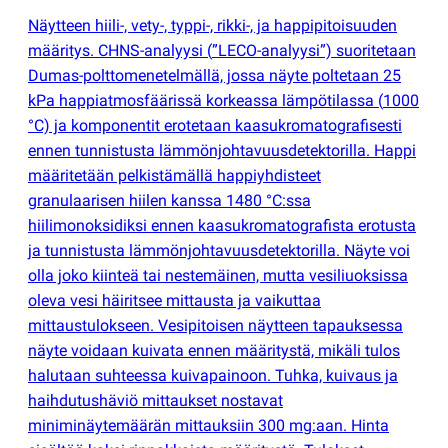
Näytteen hiili-, vety-, typpi-, rikki-, ja happipitoisuuden
määritys. CHNS-analyysi
(
”LECO-analyysi”) suoritetaan
Dumas-polttomenetelmällä, jossa näyte poltetaan 25
kPa happiatmosfäärissä korkeassa lämpötilassa
(
1000
°C) ja komponentit erotetaan kaasukromatografisesti
ennen tunnistusta lämmönjohtavuusdetektorilla. Happi
määritetään pelkistämällä happiyhdisteet
granulaarisen hiilen kanssa 1480 °C:ssa
hiilimonoksidiksi ennen kaasukromatografista erotusta
ja tunnistusta lämmönjohtavuusdetektorilla. Näyte voi
olla joko kiinteä tai nestemäinen, mutta vesiliuoksissa
oleva vesi häiritsee mittausta ja vaikuttaa
mittaustulokseen. Vesipitoisen näytteen tapauksessa
näyte voidaan kuivata ennen määritystä, mikäli tulos
halutaan suhteessa kuivapainoon. Tuhka, kuivaus ja
haihdutushäviö mittaukset nostavat
miniminäytemäärän mittauksiin 300 mg:aan. Hinta