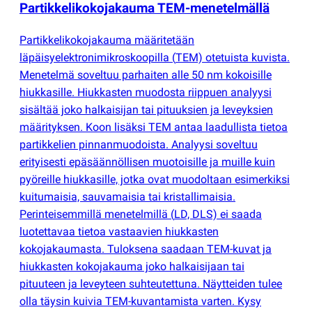
Partikkelikokojakauma TEM-menetelmällä
Partikkelikokojakauma määritetään
läpäisyelektronimikroskoopilla
(
TEM) otetuista kuvista.
Menetelmä soveltuu parhaiten alle 50 nm kokoisille
hiukkasille. Hiukkasten muodosta riippuen analyysi
sisältää joko halkaisijan tai pituuksien ja leveyksien
määrityksen. Koon lisäksi TEM antaa laadullista tietoa
partikkelien pinnanmuodoista. Analyysi soveltuu
erityisesti epäsäännöllisen muotoisille ja muille kuin
pyöreille hiukkasille, jotka ovat muodoltaan esimerkiksi
kuitumaisia, sauvamaisia tai kristallimaisia.
Perinteisemmillä menetelmillä
(
LD, DLS) ei saada
luotettavaa tietoa vastaavien hiukkasten
kokojakaumasta. Tuloksena saadaan TEM-kuvat ja
hiukkasten kokojakauma joko halkaisijaan tai
pituuteen ja leveyteen suhteutettuna. Näytteiden tulee
olla täysin kuivia TEM-kuvantamista varten. Kysy