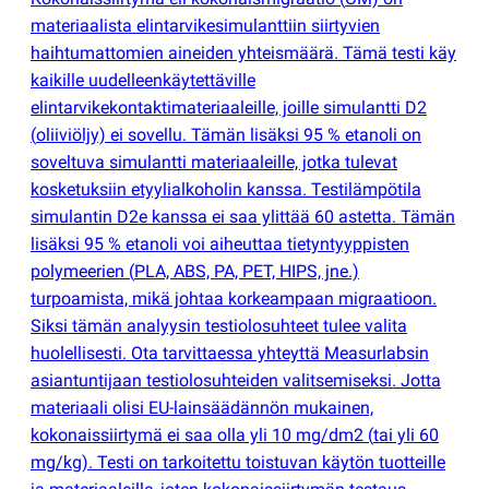
materiaalista elintarvikesimulanttiin siirtyvien
haihtumattomien aineiden yhteismäärä. Tämä testi käy
kaikille uudelleenkäytettäville
elintarvikekontaktimateriaaleille, joille simulantti D2
(
oliiviöljy) ei sovellu. Tämän lisäksi 95 % etanoli on
soveltuva simulantti materiaaleille, jotka tulevat
kosketuksiin etyylialkoholin kanssa. Testilämpötila
simulantin D2e kanssa ei saa ylittää 60 astetta. Tämän
lisäksi 95 % etanoli voi aiheuttaa tietyntyyppisten
polymeerien
(
PLA, ABS, PA, PET, HIPS, jne.)
turpoamista, mikä johtaa korkeampaan migraatioon.
Siksi tämän analyysin testiolosuhteet tulee valita
huolellisesti. Ota tarvittaessa yhteyttä Measurlabsin
asiantuntijaan testiolosuhteiden valitsemiseksi. Jotta
materiaali olisi EU-lainsäädännön mukainen,
kokonaissiirtymä ei saa olla yli 10 mg/dm2
(
tai yli 60
mg/kg). Testi on tarkoitettu toistuvan käytön tuotteille