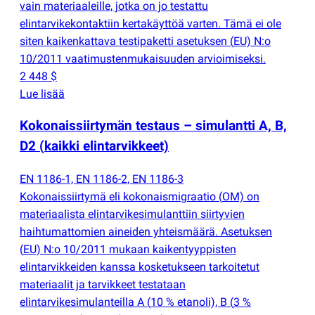
vain materiaaleille, jotka on jo testattu
elintarvikekontaktiin kertakäyttöä varten. Tämä ei ole
siten kaikenkattava testipaketti asetuksen
(
EU) N:o
10/2011 vaatimustenmukaisuuden arvioimiseksi.
2 448 $
Lue lisää
Kokonaissiirtymän testaus – simulantti A, B,
D2
(
kaikki elintarvikkeet)
EN 1186-1, EN 1186-2, EN 1186-3
Kokonaissiirtymä eli kokonaismigraatio
(
OM) on
materiaalista elintarvikesimulanttiin siirtyvien
haihtumattomien aineiden yhteismäärä. Asetuksen
(
EU) N:o 10/2011 mukaan kaikentyyppisten
elintarvikkeiden kanssa kosketukseen tarkoitetut
materiaalit ja tarvikkeet testataan
elintarvikesimulanteilla A
(
10 % etanoli), B
(
3 %