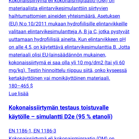
Kokonaissiirtymä eli kokonaismigraatio
(
OM) on
materiaalista elintarvikesimulanttiin siirtyvien
haihtumattomien aineiden yhteismäärä. Asetuksen
(
EU) N:o 10/2011 mukaan hydrofiilisille elintarvikkeille
valitaan elintarvikesimulantteja A, B ja C, jotka pystyvät
uuttamaan hydrofiilisiä aineita. Kun elintarvikkeen pH
on alle 4.5, on käytettävä elintarvikesimulanttia B. Jotta
materiaali olisi EU-lainsäädännön mukainen,
kokonaissiirtymä ei saa olla yli 10 mg/dm2
(
tai yli 60
mg/kg). Testin hinnoittelu riippuu siitä, onko kyseessä
kertakäyttöinen vai monikäyttöinen materiaali.
180–465 $
Lue lisää
Kokonaissiirtymän testaus toistuvalle
käytölle – simulantti D2e
(
95 % etanoli)
EN 1186-1, EN 1186-3
Kokonaissiirtymä eli kokonaismigraatio
(
OM) on