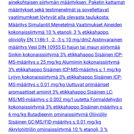
ainekohtaisen siirtymän määrityksen. Paketin kattamat
määritykset sekä testimenelmät ja sovellettavat
vaatimumkset löytyvät alla olevasta taulukosta:
Määritys Simulantit Menetelmä Vaatimukset Aineiden
kokonaissiirtymä 10 % etanoli, 3 % etikkahappo,
oliiviöljy EN 1186-1, -2, -3 ≤ 10 mg/dm2 Aistinvarainen
määritys Vesi DIN 10955 Ei hajun tai maun siirtymää
Sinkin kokonaissiirtymä 3% etikkahappo Sisäinen ICP-
MS-määritys ≤ 25 mg/kg Alumiinin kokonaissiirtymä
3% etikkahappo Sisäinen ICP-MS-määritys ≤ 1 mg/kg
Lyijyn kokonaissiirtymä 3% etikkahappo Sisäinen ICP-
MS-määritys ≤ 0.01 mg/kg Uuttuvat primääriset
aromaattiset amiinit 3% etikkahappo Sisäinen LC-
MS/MS-määritys ≤ 0.002 mg/l uutetta Formaldehydin
kokonaissiirtymä 3% etikkahappo Sisäinen määritys ≤
6 mg/kg Butadieenin ominaissiirtymä Oliiviöljy
Sisäinen GC-MS/FID-määritys ≤ 0.01 mg/kg
Akrylonitriilin ominaissiirtymä 10 % etanoli, 3 %