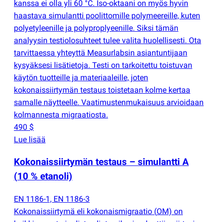
kanssa ei olla yli 60 °C. Iso-oktaani on myös hyvin
haastava simulantti poolittomille polymeereille, kuten
polyetyleenille ja polyproplyeenille. Siksi tämän
analyysin testiolosuhteet tulee valita huolellisesti. Ota
tarvittaessa yhteyttä Measurlabsin asiantuntijaan
kysyäksesi lisätietoja. Testi on tarkoitettu toistuvan
käytön tuotteille ja materiaaleille, joten
kokonaissiirtymän testaus toistetaan kolme kertaa
samalle näytteelle. Vaatimustenmukaisuus arvioidaan
kolmannesta migraatiosta.
490 $
Lue lisää
Kokonaissiirtymän testaus – simulantti A
(
10 % etanoli)
EN 1186-1, EN 1186-3
Kokonaissiirtymä eli kokonaismigraatio
(
OM) on