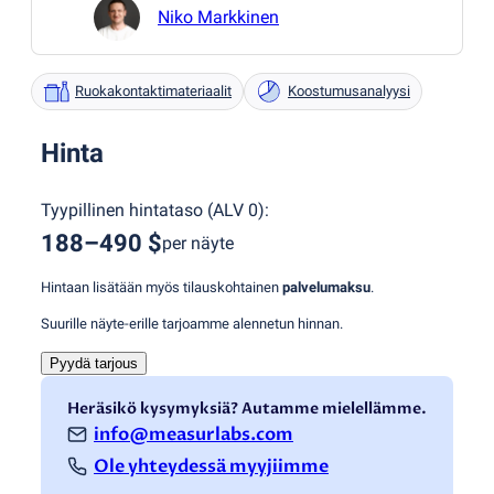
Niko Markkinen
Ruokakontaktimateriaalit
Koostumusanalyysi
Hinta
Tyypillinen hintataso
(
ALV 0
):
188–490 $
per näyte
Hintaan lisätään myös tilauskohtainen
palvelumaksu
.
Suurille näyte-erille tarjoamme alennetun hinnan.
Pyydä tarjous
Heräsikö kysymyksiä? Autamme mielellämme.
info@measurlabs.com
Ole yhteydessä myyjiimme