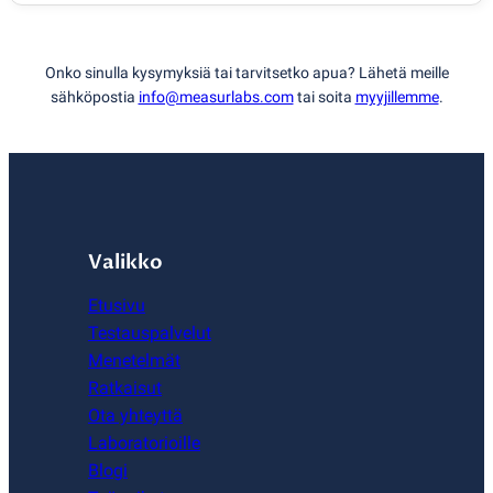
Onko sinulla kysymyksiä tai tarvitsetko apua? Lähetä meille
sähköpostia
info@measurlabs.com
tai soita
myyjillemme
.
Valikko
Etusivu
Testauspalvelut
Menetelmät
Ratkaisut
Ota yhteyttä
Laboratorioille
Blogi