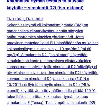
Kokonaissiirtymän testaus toistuvalle
käytölle – simulantti D2i
(
iso-oktaani)
EN 1186-1, EN 1186-3
Kokonaissiirtymä eli kokonaismigraatio
(
OM) on
materiaalista elintarvikesimulanttiin siirtyvien
haihtumattomien aineiden yhteismäärä. Jotta
muovinen materiaali olisi EU-lainsäädännön mukainen,
kokonaissiirtymä ei saa olla yli 10 mg/dm2
(
tai 60
mg/kg). Simulanttia D2i
(
iso-oktaani) käytetään
simuloimaan kontaktia rasvaisten elintarvikkeiden
kanssa materiaaleille, joille simulantti D2
(
oliiviöljy) ei
ole teknisesti soveltuva. Jos simulanttia D2i käytetään
korvaamaan simulantti D2, asetuksessa
(
EU) N:o
10/2011 edellytetään myös simulantin D2e
(
95 %
etanoli) käyttöä. Jos siirtymälämpötila ylittää 100 °C,
tulee lisäksi suorittaa kokonaissiirtymän testaus
simulantilla E
(
Tenax). Testilämpötila simulantin D2i