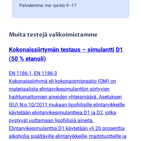
Palvelemme: ma–pe klo 9–17
Muita testejä valikoimistamme
Kokonaissiirtymän testaus – simulantti D1
(
50 % etanoli)
EN 1186-1, EN 1186-3
Kokonaissiirtymä eli kokonaismigraatio
(
OM) on
materiaalista elintarvikesimulanttiin siirtyvien
haihtumattomien aineiden yhteismäärä. Asetuksen
(
EU) N:o 10/2011 mukaan lipofiilisille elintarvikkeille
käytetään elintarvikesimulantteja D1 ja D2, jotka
pystyvät uuttamaan lipofiilisiä aineita.
Elintarvikesimulanttia D1 käytetään yli 20 prosenttia
alkoholia sisältäville elintarvikkeille, maitotuotteille ja