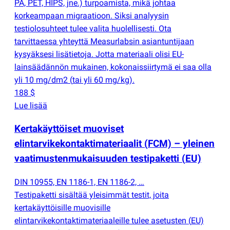
PA, PET, HIPS, jne.) turpoamista, mikä johtaa
korkeampaan migraatioon. Siksi analyysin
testiolosuhteet tulee valita huolellisesti. Ota
tarvittaessa yhteyttä Measurlabsin asiantuntijaan
kysyäksesi lisätietoja. Jotta materiaali olisi EU-
lainsäädännön mukainen, kokonaissiirtymä ei saa olla
yli 10 mg/dm2
(
tai yli 60 mg/kg).
188 $
Lue lisää
Kertakäyttöiset muoviset
elintarvikekontaktimateriaalit
(
FCM) – yleinen
vaatimustenmukaisuuden testipaketti
(
EU)
DIN 10955, EN 1186-1, EN 1186-2, …
Testipaketti sisältää yleisimmät testit, joita
kertakäyttöisille muovisille
elintarvikekontaktimateriaaleille tulee asetusten
(
EU)