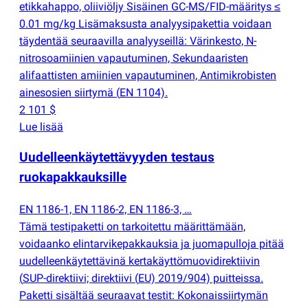
etikkahappo, oliiviöljy Sisäinen GC-MS/FID-määritys ≤
0.01 mg/kg Lisämaksusta analyysipakettia voidaan
täydentää seuraavilla analyyseillä: Värinkesto, N-
nitrosoamiinien vapautuminen, Sekundaaristen
alifaattisten amiinien vapautuminen, Antimikrobisten
ainesosien siirtymä
(
EN 1104).
2 101 $
Lue lisää
Uudelleenkäytettävyyden testaus
ruokapakkauksille
EN 1186-1, EN 1186-2, EN 1186-3, …
Tämä testipaketti on tarkoitettu määrittämään,
voidaanko elintarvikepakkauksia ja juomapulloja pitää
uudelleenkäytettävinä kertakäyttömuovidirektiivin
(
SUP-direktiivi; direktiivi
(
EU) 2019/904) puitteissa.
Paketti sisältää seuraavat testit: Kokonaissiirtymän