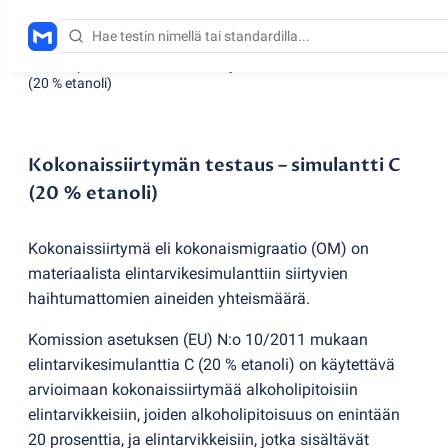
Testauspalvelut
/
Kokonaissiirtymän testaus – simulantti C
(
20 % etanoli)
Kokonaissiirtymän testaus – simulantti C
(20 % etanoli)
Kokonaissiirtymä eli kokonaismigraatio
(
OM) on
materiaalista elintarvikesimulanttiin siirtyvien
haihtumattomien aineiden yhteismäärä.
Komission asetuksen
(
EU) N:o 10/2011 mukaan
elintarvikesimulanttia C
(
20 % etanoli) on käytettävä
arvioimaan kokonaissiirtymää alkoholipitoisiin
elintarvikkeisiin, joiden alkoholipitoisuus on enintään
20 prosenttia, ja elintarvikkeisiin, jotka sisältävät