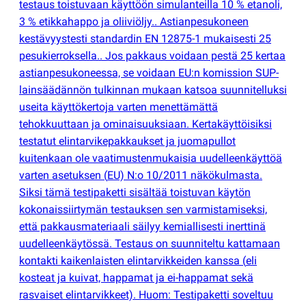
testaus toistuvaan käyttöön simulanteilla 10 % etanoli,
3 % etikkahappo ja oliiviöljy.. Astianpesukoneen
kestävyystesti standardin EN 12875-1 mukaisesti 25
pesukierroksella.. Jos pakkaus voidaan pestä 25 kertaa
astianpesukoneessa, se voidaan EU:n komission SUP-
lainsäädännön tulkinnan mukaan katsoa suunnitelluksi
useita käyttökertoja varten menettämättä
tehokkuuttaan ja ominaisuuksiaan. Kertakäyttöisiksi
testatut elintarvikepakkaukset ja juomapullot
kuitenkaan ole vaatimustenmukaisia uudelleenkäyttöä
varten asetuksen
(
EU) N:o 10/2011 näkökulmasta.
Siksi tämä testipaketti sisältää toistuvan käytön
kokonaissiirtymän testauksen sen varmistamiseksi,
että pakkausmateriaali säilyy kemiallisesti inerttinä
uudelleenkäytössä. Testaus on suunniteltu kattamaan
kontakti kaikenlaisten elintarvikkeiden kanssa
(
eli
kosteat ja kuivat, happamat ja ei-happamat sekä
rasvaiset elintarvikkeet). Huom: Testipaketti soveltuu