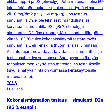
etikkahappo) ja D2
(
oliiviöljy). Jotta materiaali olisi EU-
lainsäädännön mukainen, kokonaissiirtymä ei saa olla
yli 10 mg/dm2
(
tai yli 60 mg/kg). Jos testaus
simulantilla D2 ei ole teknisesti mahdollista, se
korvataan simulantilla D2e
(
95 % etanoli) ja
simulantilla D2i
(
iso-oktaani). Mikäli kontaktilämpötila
ylittää 100 °C, tulee kokonaissiirtymä testata myös
simulantilla E eli Tenaxilla
(
huom. ei sisälly hintaan).
Asiantuntijamme auttavat tarvittaessa simulanttien ja
testiolosuhteiden valinnassa. Saat pyynnöstä myös
tarjouksen monikäyttöisten materiaalien testaukselle
(
sivulla näkyvä hinta on voimassa kertakäyttöisille
materiaaleille).
705 $
Lue lisää
Kokonaismigraation testaus – simulantti D2e
(
95 % etanoli)