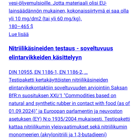
vesi-öljyemulsioille. Jotta materiaali olisi EU-
lainsäädännön mukainen, kokonaissiirtymä ei saa olla
yli 10 mg/dm2
(
tai yli 60 mg/kg).
180–465 $
Lue lisää
Nitriilikäsineiden testaus - soveltuvuus
elintarvikkeiden käsittelyyn
DIN 10955, EN 1186-1, EN 1186-2, …
Testipaketti kertakäyttöisten nitriilikäsineiden
elintarvikekontaktiin soveltuvuuden arviointiin Saksan
BfR:n suosituksen XXI/1 "Commodities based on
natural and synthetic rubber in contact with food
(
as of
01.09.2024)" ja Euroopan parlamentin ja neuvoston
asetuksen
(
EY) N:o 1935/2004 mukaisesti. Testipaketti
kattaa nitriilikumin yleisvaatimukset sekä nitriilikumin
monomeerien
(
akrylonitriili ja 1,3-butadieeni)