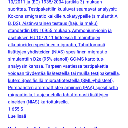
10/2011 ja
(
EC) 1935/2004
(
artikla 3) mukaan
suorittaa. Testipakettiiin kuuluvat seuraavat analyysit:
Kokonaismigraatio kaikille ruokatyypeille
(
simulantit A,
B, D2), Aistinvarainen testaus
(
haju ja maku)
standardin DIN 10955 mukaan, Ammonium-ionin ja
asetuksen EU 10/2011 liitteessä II mainittujen
alkuaineiden spesifinen migraatio, Tahattomasti
lisättyjen yhdisteiden
(
NIAS) spesifinen migraatio
simulanttiin D2e
(
95% etanoli) GC-MS kartoitus-
analyysin kanssa. Tarpeen vaatiessa testipakettia
voidaan täydentää lisätesteillä tai muilla testipaketeilla,
kuten: Spesifisillä migraatiotesteillä
(
SML-yhdisteet),
Primääristen aromaattisten amiinien
(
PAA) spesifisellä
migraatiolla, Laajennetulla tahattomasti lisättyjen
aineiden
(
NIAS) kartoituksella.
1 655 $
Lue lisää