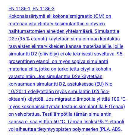
EN 1186-1, EN 1186-3
Kokonaissiirtymä eli kokonaismigraatio
(
OM) on
materiaalista elintarvikesimulanttiin siirtyvien
haihtumattomien aineiden yhteismäärä. Simulanttia
D2e
(
95 % etanoli) käytetään simuloimaan kontaktia
rasvaisten elintarvikkeiden kanssa materiaaleille, joille
simulantti D2
(
oliiviöljy) ei ole teknisesti soveltuva. 95-
prosenttinen etanoli on myös sopiva simulantti
materiaaleille, jotka on tarkoitettu etyylialkoholin
varastointiin. Jos simulanttia D2e käytetään
korvaamaan simulantti D2, asetuksessa
(
EU) N:o
10/2011 edellytetään myös simulantin D2i
(
iso-
oktaani) käyttöä. Jos migraatiolämpötila ylittää 100 °C,
myös kokonaissiirtymän testaus simulantilla E
(
Tenax)
on velvoitettua. Testilämpötila tämän simulantin
kanssa ei saa ylittää 60 °C. Tämän lisäksi 95 % etanoli
voi aiheuttaa tietyntyyppisten polymeerien
(
PLA, ABS,