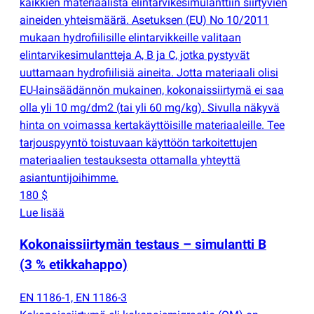
kaikkien materiaalista elintarvikesimulanttiin siirtyvien
aineiden yhteismäärä. Asetuksen
(
EU) No 10/2011
mukaan hydrofiilisille elintarvikkeille valitaan
elintarvikesimulantteja A, B ja C, jotka pystyvät
uuttamaan hydrofiilisiä aineita. Jotta materiaali olisi
EU-lainsäädännön mukainen, kokonaissiirtymä ei saa
olla yli 10 mg/dm2
(
tai yli 60 mg/kg). Sivulla näkyvä
hinta on voimassa kertakäyttöisille materiaaleille. Tee
tarjouspyyntö toistuvaan käyttöön tarkoitettujen
materiaalien testauksesta ottamalla yhteyttä
asiantuntijoihimme.
180 $
Lue lisää
Kokonaissiirtymän testaus – simulantti B
(
3 % etikkahappo)
EN 1186-1, EN 1186-3