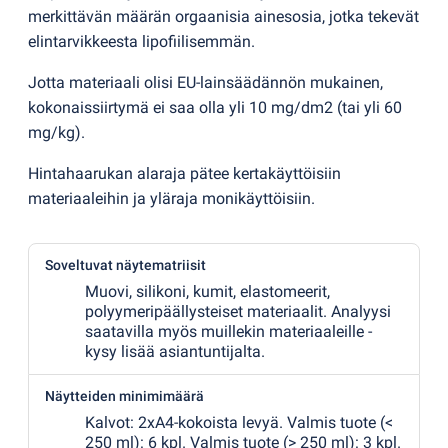
merkittävän määrän orgaanisia ainesosia, jotka tekevät
elintarvikkeesta lipofiilisemmän.
Jotta materiaali olisi EU-lainsäädännön mukainen,
kokonaissiirtymä ei saa olla yli 10 mg/dm2
(
tai yli 60
mg/kg).
Hintahaarukan alaraja pätee kertakäyttöisiin
materiaaleihin ja yläraja monikäyttöisiin.
Soveltuvat näytematriisit
Muovi, silikoni, kumit, elastomeerit,
polyymeripäällysteiset materiaalit. Analyysi
saatavilla myös muillekin materiaaleille -
kysy lisää asiantuntijalta.
Näytteiden minimimäärä
Kalvot: 2xA4-kokoista levyä. Valmis tuote
(
<
250 ml): 6 kpl. Valmis tuote
(
> 250 ml): 3 kpl.