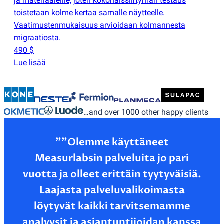
ja materiaaleille, joten kokonaissiirtymän testaus
toistetaan kolme kertaa samalle näytteelle.
Vaatimustenmukaisuus arvioidaan kolmannesta
migraatiosta.
490 $
Lue lisää
…and over 1000 other happy clients
”"Olemme käyttäneet
Measurlabsin palveluita jo pari
vuotta ja olleet erittäin tyytyväisiä.
Laajasta palveluvalikoimasta
löytyvät kaikki tarvitsemamme
analyysit ja asiantuntijoidan kanssa