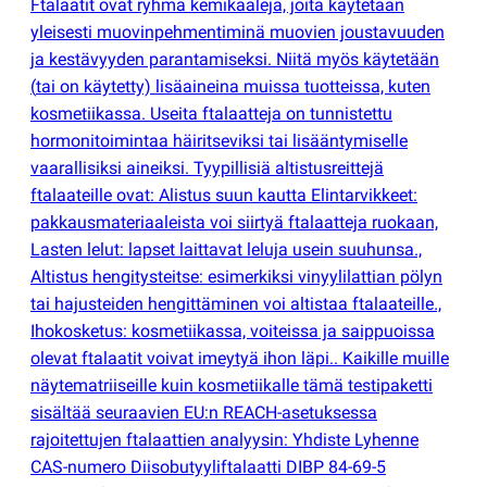
Ftalaatit ovat ryhmä kemikaaleja, joita käytetään
yleisesti muovinpehmentiminä muovien joustavuuden
ja kestävyyden parantamiseksi. Niitä myös käytetään
(
tai on käytetty) lisäaineina muissa tuotteissa, kuten
kosmetiikassa. Useita ftalaatteja on tunnistettu
hormonitoimintaa häiritseviksi tai lisääntymiselle
vaarallisiksi aineiksi. Tyypillisiä altistusreittejä
ftalaateille ovat: Alistus suun kautta Elintarvikkeet:
pakkausmateriaaleista voi siirtyä ftalaatteja ruokaan,
Lasten lelut: lapset laittavat leluja usein suuhunsa.,
Altistus hengitysteitse: esimerkiksi vinyylilattian pölyn
tai hajusteiden hengittäminen voi altistaa ftalaateille.,
Ihokosketus: kosmetiikassa, voiteissa ja saippuoissa
olevat ftalaatit voivat imeytyä ihon läpi.. Kaikille muille
näytematriiseille kuin kosmetiikalle tämä testipaketti
sisältää seuraavien EU:n REACH-asetuksessa
rajoitettujen ftalaattien analyysin: Yhdiste Lyhenne
CAS-numero Diisobutyyliftalaatti DIBP 84-69-5