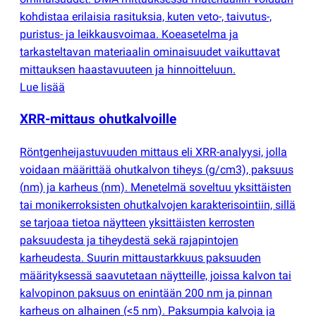
kohdistaa erilaisia rasituksia, kuten veto-, taivutus-,
puristus- ja leikkausvoimaa. Koeasetelma ja
tarkasteltavan materiaalin ominaisuudet vaikuttavat
mittauksen haastavuuteen ja hinnoitteluun.
Lue lisää
XRR-mittaus ohutkalvoille
Röntgenheijastuvuuden mittaus eli XRR-analyysi, jolla
voidaan määrittää ohutkalvon tiheys
(
g/cm3), paksuus
(
nm) ja karheus
(
nm). Menetelmä soveltuu yksittäisten
tai monikerroksisten ohutkalvojen karakterisointiin, sillä
se tarjoaa tietoa näytteen yksittäisten kerrosten
paksuudesta ja tiheydestä sekä rajapintojen
karheudesta. Suurin mittaustarkkuus paksuuden
määrityksessä saavutetaan näytteille, joissa kalvon tai
kalvopinon paksuus on enintään 200 nm ja pinnan
karheus on alhainen
(
<5 nm). Paksumpia kalvoja ja