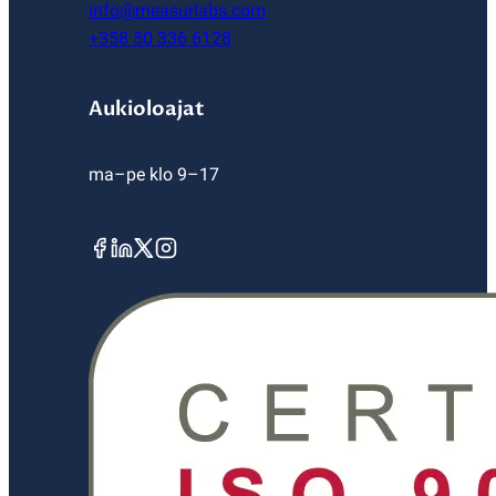
info@measurlabs.com
+358 50 336 6128
Aukioloajat
ma–pe klo 9–17