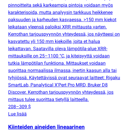
pinnoitteita sekä karkeampia pintoja voidaan myös
karakterisoida, mutta analyysin tarkkuus heikkenee
paksuuden ja karheuden kasvaessa. >150 mm kiekot
leikataan yleensä paloiksi XRR mittausta varten.
Kerrothan tarjouspyynnön yhteydessä, jos näytteesi on
kasvatettu yli 150 mm kiekoille, joita et halua
leikattavan. Saatavilla oleva lämpötila-alue XRR-
mittauksille on 25–1100 °C, ja kiteisyyttä voidaan
tutkia lämpötilan funktiona. Mittaukset voidaan
suorittaa normaalissa ilmassa, inertin kaasun alla tai
tyhjiössä. Käytettävissä ovat seuraavat laitteet: Rigaku
SmartLab, Panalytical X'Pert Pro MRD, Bruker D8
Discover. Kerrothan tarjouspyynnön yhteydessä, jos
mittaus tulee suorittaa tietyllä laitteella.
208–309 $
Lue lisää
Kiinteiden aineiden lineaarinen