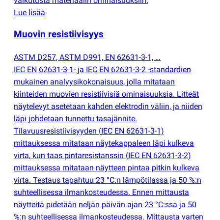
vaikutusta materiaalin ominaisuuksiin.
Lue lisää
Muovin resistiivisyys
ASTM D257, ASTM D991, EN 62631-3-1, …
IEC EN 62631-3-1- ja IEC EN 62631-3-2 -standardien
mukainen analyysikokonaisuus, jolla mitataan
kiinteiden muovien resistiivisiä ominaisuuksia. Litteät
näytelevyt asetetaan kahden elektrodin väliin, ja niiden
läpi johdetaan tunnettu tasajännite.
Tilavuusresistiivisyyden
(
IEC EN 62631-3-1)
mittauksessa mitataan näytekappaleen läpi kulkeva
virta, kun taas pintaresistanssin
(
IEC EN 62631-3-2)
mittauksessa mitataan näytteen pintaa pitkin kulkeva
virta. Testaus tapahtuu 23 °C:n lämpötilassa ja 50 %:n
suhteellisessa ilmankosteudessa. Ennen mittausta
näytteitä pidetään neljän päivän ajan 23 °C:ssa ja 50
%:n suhteellisessa ilmankosteudessa. Mittausta varten