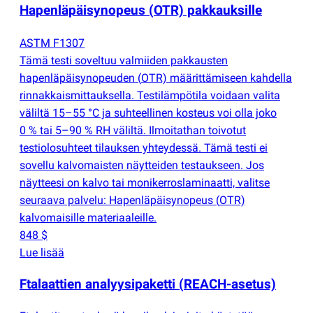
Hapenläpäisynopeus
(
OTR) pakkauksille
ASTM F1307
Tämä testi soveltuu valmiiden pakkausten
hapenläpäisynopeuden
(
OTR) määrittämiseen kahdella
rinnakkaismittauksella. Testilämpötila voidaan valita
väliltä 15–55 °C ja suhteellinen kosteus voi olla joko
0 % tai 5–90 % RH väliltä. Ilmoitathan toivotut
testiolosuhteet tilauksen yhteydessä. Tämä testi ei
sovellu kalvomaisten näytteiden testaukseen. Jos
näytteesi on kalvo tai monikerroslaminaatti, valitse
seuraava palvelu: Hapenläpäisynopeus
(
OTR)
kalvomaisille materiaaleille.
848 $
Lue lisää
Ftalaattien analyysipaketti
(
REACH-asetus)