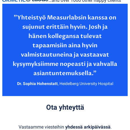
…and over 1000 other happy clients
”Yhteistyö Measurlabsin kanssa on
sujunut erittäin hyvin. Josh ja
hänen kollegansa tulevat
tapaamisiin aina hyvin
valmistautuneina ja vastaavat
kysymyksiimme nopeasti ja vahvalla
Dr. Sophia Hohenstatt
,
Heidelberg University Hospital
Ota yhteyttä
Vastaamme viesteihin
yhdessä arkipäivässä
.