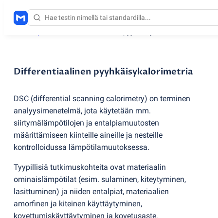
Testauspalvelut
/
Differentiaalinen pyyhkäisykalorimetria
Differentiaalinen pyyhkäisykalorimetria
DSC
(
differential scanning calorimetry) on terminen
analyysimenetelmä, jota käytetään mm.
siirtymälämpötilojen ja entalpiamuutosten
määrittämiseen kiinteille aineille ja nesteille
kontrolloidussa lämpötilamuutoksessa.
Tyypillisiä tutkimuskohteita ovat materiaalin
ominaislämpötilat
(
esim. sulaminen, kiteytyminen,
lasittuminen) ja niiden entalpiat, materiaalien
amorfinen ja kiteinen käyttäytyminen,
kovettumiskäyttäytyminen ja kovetusaste,