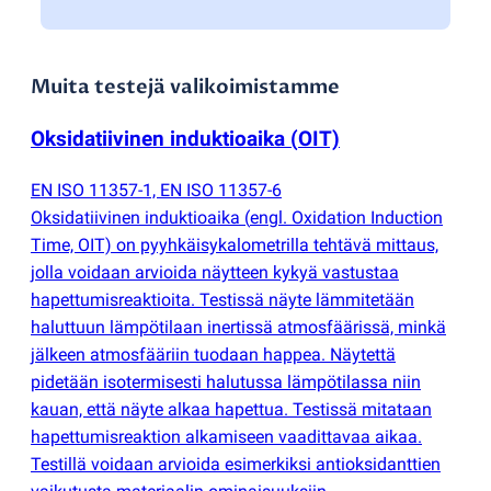
Muita testejä valikoimistamme
Oksidatiivinen induktioaika
(
OIT)
EN ISO 11357-1, EN ISO 11357-6
Oksidatiivinen induktioaika
(
engl. Oxidation Induction
Time, OIT) on pyyhkäisykalometrilla tehtävä mittaus,
jolla voidaan arvioida näytteen kykyä vastustaa
hapettumisreaktioita. Testissä näyte lämmitetään
haluttuun lämpötilaan inertissä atmosfäärissä, minkä
jälkeen atmosfääriin tuodaan happea. Näytettä
pidetään isotermisesti halutussa lämpötilassa niin
kauan, että näyte alkaa hapettua. Testissä mitataan
hapettumisreaktion alkamiseen vaadittavaa aikaa.
Testillä voidaan arvioida esimerkiksi antioksidanttien