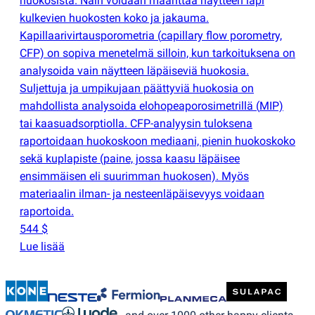
huokosista. Näin voidaan määrittää näytteen läpi
kulkevien huokosten koko ja jakauma.
Kapillaarivirtausporometria
(
capillary flow porometry,
CFP) on sopiva menetelmä silloin, kun tarkoituksena on
analysoida vain näytteen läpäiseviä huokosia.
Suljettuja ja umpikujaan päättyviä huokosia on
mahdollista analysoida elohopeaporosimetrillä
(
MIP)
tai kaasuadsorptiolla. CFP-analyysin tuloksena
raportoidaan huokoskoon mediaani, pienin huokoskoko
sekä kuplapiste
(
paine, jossa kaasu läpäisee
ensimmäisen eli suurimman huokosen). Myös
materiaalin ilman- ja nesteenläpäisevyys voidaan
raportoida.
544 $
Lue lisää