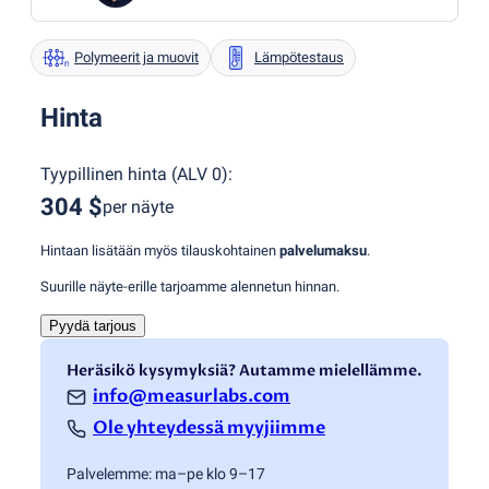
Polymeerit ja muovit
Lämpötestaus
Hinta
Tyypillinen hinta
(
ALV 0
):
304 $
per näyte
Hintaan lisätään myös tilauskohtainen
palvelumaksu
.
Suurille näyte-erille tarjoamme alennetun hinnan.
Pyydä tarjous
Heräsikö kysymyksiä? Autamme mielellämme.
info@measurlabs.com
Ole yhteydessä myyjiimme
Palvelemme: ma–pe klo 9–17