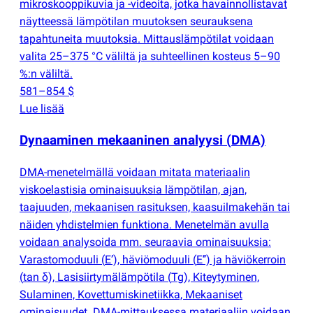
mikroskooppikuvia ja -videoita, jotka havainnollistavat
näytteessä lämpötilan muutoksen seurauksena
tapahtuneita muutoksia. Mittauslämpötilat voidaan
valita 25–375 °C väliltä ja suhteellinen kosteus 5–90
%:n väliltä.
581–854 $
Lue lisää
Dynaaminen mekaaninen analyysi
(
DMA)
DMA-menetelmällä voidaan mitata materiaalin
viskoelastisia ominaisuuksia lämpötilan, ajan,
taajuuden, mekaanisen rasituksen, kaasuilmakehän tai
näiden yhdistelmien funktiona. Menetelmän avulla
voidaan analysoida mm. seuraavia ominaisuuksia:
Varastomoduuli
(
E’), häviömoduuli
(
E’’) ja häviökerroin
(
tan δ), Lasisiirtymälämpötila
(
Tg), Kiteytyminen,
Sulaminen, Kovettumiskinetiikka, Mekaaniset
ominaisuudet. DMA-mittauksessa materiaaliin voidaan