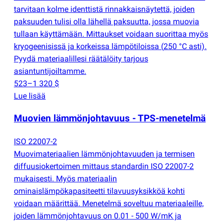
tarvitaan kolme identtistä rinnakkaisnäytettä, joiden
paksuuden tulisi olla lähellä paksuutta, jossa muovia
tullaan käyttämään. Mittaukset voidaan suorittaa myös
kryogeenisissä ja korkeissa lämpötiloissa
(
250 °C asti).
Pyydä materiaalillesi räätälöity tarjous
asiantuntijoiltamme.
523–1 320 $
Lue lisää
Muovien lämmönjohtavuus - TPS-menetelmä
ISO 22007-2
Muovimateriaalien lämmönjohtavuuden ja termisen
diffuusiokertoimen mittaus standardin ISO 22007-2
mukaisesti. Myös materiaalin
ominaislämpökapasiteetti tilavuusyksikköä kohti
voidaan määrittää. Menetelmä soveltuu materiaaleille,
joiden lämmönjohtavuus on 0.01 - 500 W/mK ja