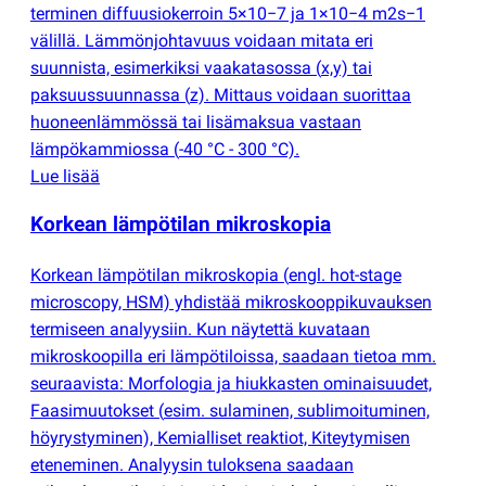
terminen diffuusiokerroin 5×10−7 ja 1×10−4 m2s−1
välillä. Lämmönjohtavuus voidaan mitata eri
suunnista, esimerkiksi vaakatasossa
(
x,y) tai
paksuussuunnassa
(
z). Mittaus voidaan suorittaa
huoneenlämmössä tai lisämaksua vastaan
lämpökammiossa
(
-40 °C - 300 °C).
Lue lisää
Korkean lämpötilan mikroskopia
Korkean lämpötilan mikroskopia
(
engl. hot-stage
microscopy, HSM) yhdistää mikroskooppikuvauksen
termiseen analyysiin. Kun näytettä kuvataan
mikroskoopilla eri lämpötiloissa, saadaan tietoa mm.
seuraavista: Morfologia ja hiukkasten ominaisuudet,
Faasimuutokset
(
esim. sulaminen, sublimoituminen,
höyrystyminen), Kemialliset reaktiot, Kiteytymisen
eteneminen. Analyysin tuloksena saadaan