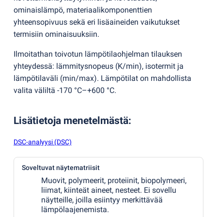
ominaislämpö, ​​materiaalikomponenttien
yhteensopivuus sekä eri lisäaineiden vaikutukset
termisiin ominaisuuksiin.
Ilmoitathan toivotun lämpötilaohjelman tilauksen
yhteydessä: lämmitysnopeus
(
K/min), isotermit ja
lämpötilaväli
(
min/max). Lämpötilat on mahdollista
valita väliltä -170 °C–+600 °C.
Lisätietoja menetelmästä
:
DSC-analyysi (DSC)
Soveltuvat näytematriisit
Muovit, polymeerit, proteiinit, biopolymeeri,
liimat, kiinteät aineet, nesteet. Ei sovellu
näytteille, joilla esiintyy merkittävää
lämpölaajenemista.