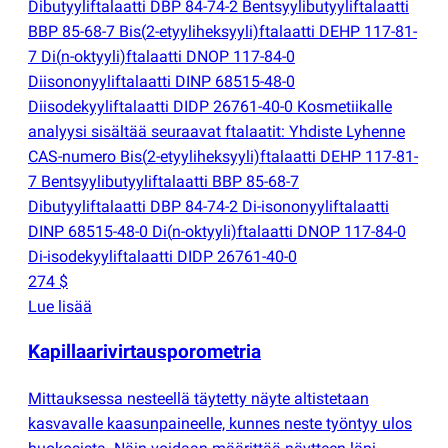
Dibutyyliftalaatti DBP 84-74-2 Bentsyylibutyyliftalaatti
BBP 85-68-7 Bis
(
2-etyyliheksyyli)ftalaatti DEHP 117-81-
7 Di
(
n-oktyyli)ftalaatti DNOP 117-84-0
Diisononyyliftalaatti DINP 68515-48-0
Diisodekyyliftalaatti DIDP 26761-40-0 Kosmetiikalle
analyysi sisältää seuraavat ftalaatit: Yhdiste Lyhenne
CAS-numero Bis
(
2-etyyliheksyyli)ftalaatti DEHP 117-81-
7 Bentsyylibutyyliftalaatti BBP 85-68-7
Dibutyyliftalaatti DBP 84-74-2 Di-isononyyliftalaatti
DINP 68515-48-0 Di
(
n-oktyyli)ftalaatti DNOP 117-84-0
Di-isodekyyliftalaatti DIDP 26761-40-0
274 $
Lue lisää
Kapillaarivirtausporometria
Mittauksessa nesteellä täytetty näyte altistetaan
kasvavalle kaasunpaineelle, kunnes neste työntyy ulos