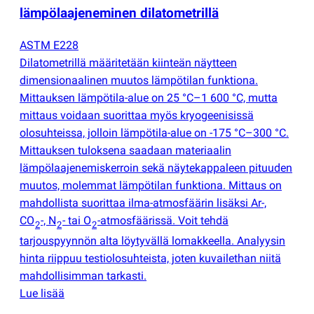
lämpölaajeneminen dilatometrillä
ASTM E228
Dilatometrillä määritetään kiinteän näytteen
dimensionaalinen muutos lämpötilan funktiona.
Mittauksen lämpötila-alue on 25 °C–1 600 °C, mutta
mittaus voidaan suorittaa myös kryogeenisissä
olosuhteissa, jolloin lämpötila-alue on -175 °C–300 °C.
Mittauksen tuloksena saadaan materiaalin
lämpölaajenemiskerroin sekä näytekappaleen pituuden
muutos, molemmat lämpötilan funktiona. Mittaus on
mahdollista suorittaa ilma-atmosfäärin lisäksi Ar-,
CO
-, N
- tai O
-atmosfäärissä. Voit tehdä
2
2
2
tarjouspyynnön alta löytyvällä lomakkeella. Analyysin
hinta riippuu testiolosuhteista, joten kuvailethan niitä
mahdollisimman tarkasti.
Lue lisää