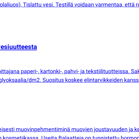
aliuos), Tislattu vesi. Testillä voidaan varmentaa, että 
vesiuutteesta
oittajana paperi-, kartonki-, pahvi- ja tekstiilituotteissa
glyoksaalia/dm2. Suositus koskee elintarvikkeiden kanssa
 yleisesti muovinpehmentiminä muovien joustavuuden ja 
n kosmetiikassa. Useita ftalaatteja on tunnistettu hormoni