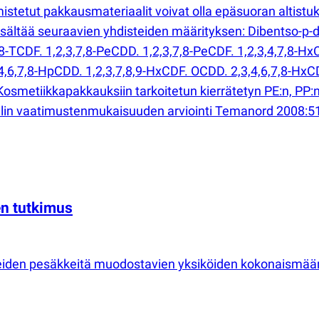
almistetut pakkausmateriaalit voivat olla epäsuoran altist
sältää seuraavien yhdisteiden määrityksen: Dibentso-p-d
8-TCDF. 1,2,3,7,8-PeCDD. 1,2,3,7,8-PeCDF. 1,2,3,4,7,8-HxC
4,6,7,8-HpCDD. 1,2,3,7,8,9-HxCDF. OCDD. 2,3,4,6,7,8-HxCD
 Kosmetiikkapakkauksiin tarkoitetun kierrätetyn PE:n, PP
aalin vaatimustenmukaisuuden arviointi Temanord 2008:5
en tutkimus
homeiden pesäkkeitä muodostavien yksiköiden kokonaismä