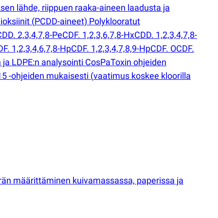
uksen lähde, riippuen raaka-aineen laadusta ja
ioksiinit
(
PCDD-aineet) Polyklooratut
DD. 2,3,4,7,8-PeCDF. 1,2,3,6,7,8-HxCDD. 1,2,3,4,7,8-
F. 1,2,3,4,6,7,8-HpCDF. 1,2,3,4,7,8,9-HpCDF. OCDF.
:n ja LDPE:n analysointi CosPaToxin ohjeiden
15 -ohjeiden mukaisesti
(
vaatimus koskee kloorilla
ärän määrittäminen kuivamassassa, paperissa ja