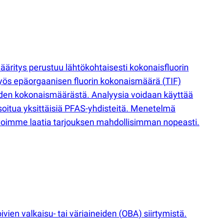
ääritys perustuu lähtökohtaisesti kokonaisfluorin
 myös epäorgaanisen fluorin kokonaismäärä
(
TIF)
teiden kokonaismäärästä. Analyysia voidaan käyttää
oitua yksittäisiä PFAS-yhdisteitä. Menetelmä
ä, voimme laatia tarjouksen mahdollisimman nopeasti.
ivien valkaisu- tai väriaineiden
(
OBA) siirtymistä.