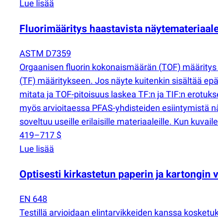
Lue lisää
Fluorimääritys haastavista näytemateriaal
ASTM D7359
Orgaanisen fluorin kokonaismäärän
(
TOF) määritys 
(
TF) määritykseen. Jos näyte kuitenkin sisältää ep
mitata ja TOF-pitoisuus laskea TF:n ja TIF:n erotu
myös arvioitaessa PFAS-yhdisteiden esiintymistä n
soveltuu useille erilaisille materiaaleille. Kun ku
419–717 $
Lue lisää
Optisesti kirkastetun paperin ja kartongin
EN 648
Testillä arvioidaan elintarvikkeiden kanssa kosketuk