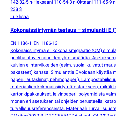
142-82-5 n-Heksaani 110-54-3 n-Oktaani 111-65-9 n-
238 $
Lue lisää
Kokonaissiirtymän testaus – simulantti E
(
EN 1186-1, EN 1186-13
Kokonaissiirtymä eli kokonaismigraatio
(
OM) simula
puolihaihtuvien aineiden yhteismäärää. Asetuksen
kuivien elintarvikkeiden
(
esim. suola, kuivatut maus
pakasteet) kanssa. Simulanttia E voidaan käyttää my
paperi, lautasliinat, pehmopaperi). Lämpöstabiilis
materiaalien kokonaissiirtymätestaukseen, mikäli test
kartonkipakkaukset, leivinpaperi, polyamidista valm
monen eri asetuksen tai ohjeiden perusteella; katso
turvallisuusreferensseistä. Materiaali Turvallisuus
CM/Res
(
2020)9; DGCCRF MCDA sheet n°4
(
V02 – 0