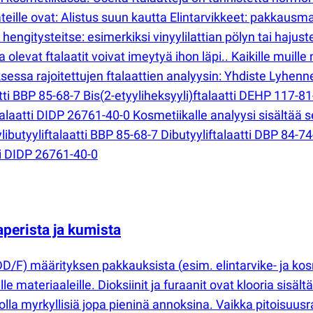
alaateille ovat: Alistus suun kautta Elintarvikkeet: pakkausm
s hengitysteitse: esimerkiksi vinyylilattian pölyn tai hajust
olevat ftalaatit voivat imeytyä ihon läpi.. Kaikille muille
essa rajoitettujen ftalaattien analyysin: Yhdiste Lyhenn
tti BBP 85-68-7 Bis
(
2-etyyliheksyyli)ftalaatti DEHP 117-81
talaatti DIDP 26761-40-0 Kosmetiikalle analyysi sisältää
libutyyliftalaatti BBP 85-68-7 Dibutyyliftalaatti DBP 84-74
ti DIDP 26761-40-0
perista ja kumista
D/F) määrityksen pakkauksista
(
esim. elintarvike- ja k
le materiaaleille. Dioksiinit ja furaanit ovat klooria sisäl
olla myrkyllisiä jopa pieninä annoksina. Vaikka pitoisuusr