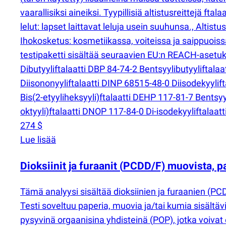
vaarallisiksi aineiksi. Tyypillisiä altistusreittejä ft
lelut: lapset laittavat leluja usein suuhunsa., Altistu
Ihokosketus: kosmetiikassa, voiteissa ja saippuoissa 
testipaketti sisältää seuraavien EU:n REACH-asetuks
Dibutyyliftalaatti DBP 84-74-2 Bentsyylibutyyliftalaa
Diisononyyliftalaatti DINP 68515-48-0 Diisodekyylif
Bis
(
2-etyyliheksyyli)ftalaatti DEHP 117-81-7 Bentsyy
oktyyli)ftalaatti DNOP 117-84-0 Di-isodekyyliftalaat
274 $
Lue lisää
Dioksiinit ja furaanit
(
PCDD/F) muovista, pa
Tämä analyysi sisältää dioksiinien ja furaanien
(
PCD
Testi soveltuu paperia, muovia ja/tai kumia sisältävil
pysyvinä orgaanisina yhdisteinä
(
POP), jotka voivat 