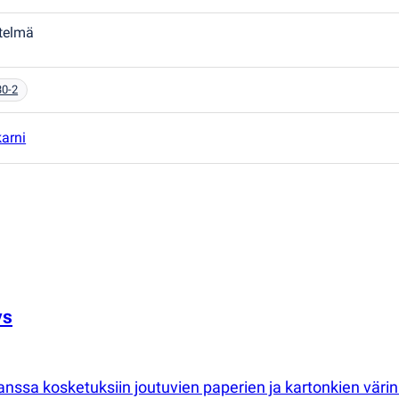
etelmä
30-2
arni
ys
nssa kosketuksiin joutuvien paperien ja kartonkien värinke