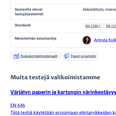
Akkreditoitu men
Saatavilla olevat
laatujärjestelmät
Standardi
EN 1230-1
EN 12
Menetelmän asiantuntija
Amruta Kulk
Ruokakontaktimateriaalit
Paperi ja kartonki
Muita testejä valikoimistamme
Värjätyn paperin ja kartongin värinkestävy
EN 646
Tätä testiä käytetään arvioimaan elintarvikkeiden ka