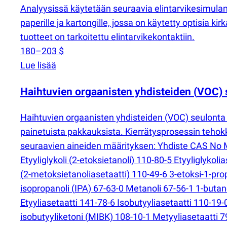
Analyysissä käytetään seuraavia elintarvikesimulantt
paperille ja kartongille, jossa on käytetty optisia kir
tuotteet on tarkoitettu elintarvikekontaktiin.
180–203 $
Lue lisää
Haihtuvien orgaanisten yhdisteiden
(
VOC) 
Haihtuvien orgaanisten yhdisteiden
(
VOC) seulonta 
painetuista pakkauksista. Kierrätysprosessin teho
seuraavien aineiden määrityksen: Yhdiste CAS No M
Etyyliglykoli
(
2-etoksietanoli) 110-80-5 Etyyliglykoli
(
2-metoksietanoliasetaatti) 110-49-6 3-etoksi-1-pro
isopropanoli
(
IPA) 67-63-0 Metanoli 67-56-1 1-butan
Etyyliasetaatti 141-78-6 Isobutyyliasetaatti 110-19-
isobutyyliketoni
(
MIBK) 108-10-1 Metyyliasetaatti 79