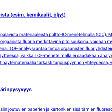
eista
(
esim. kemikaalit, öljyt)
palavista materiaaleista poltto-IC-menetelmällä
(
CIC). M
äorgaanista fluoria merkittävinä pitoisuuksina, voidaan
ksena. TOF-analyysi antaa tietoa orgaanisten fluoriyhdis
äytteessä, vaikka TOF-menetelmällä ei saadakaan analys
vailet näytemateriaalia tarkasti tarjouspyynnön yhteydess
 värinpysyvyys
siin joutuvien paperien ja kartonkien sisältämien fluoreso