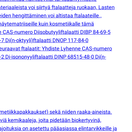
ateriaaleista voi siirtyä ftalaatteja ruokaan, Lasten
eiden hengittäminen voi altistaa ftalaateille.,
 näytematriiseille kuin kosmetiikalle tämä
e CAS-numero Diisobutyyliftalaatti DIBP 84-69-5
-7 Di
(
n-oktyyli)ftalaatti DNOP 117-84-0
 seuraavat ftalaatit: Yhdiste Lyhenne CAS-numero
-2 Di-isononyyliftalaatti DINP 68515-48-0 Di
(
n-
osmetiikkapakkaukset) sekä niiden raaka-aineista.
täviä kemikaaleja, joita pidetään biokertyvinä,
ajoituksia on asetettu pääasiassa elintarvikkeille ja