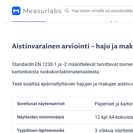
Testauspalvelut
/
Aistinvarainen arviointi – haju ja mak
Aistinvarainen arviointi – haju ja mak
Standardit EN 1230-1 ja -2 määrittelevät tarvittavat toimen
kartonkisista ruokakontaktimateriaaleista.
Testi sisältää epämiellyttävien hajujen ja makujen aistinv
Paperiset ja karto
Soveltuvat näytematriisit
12 kpl A4-kokoist
Näytteiden minimimäärä
3 viikkoa näyttei
Tyypillinen läpimenoaika