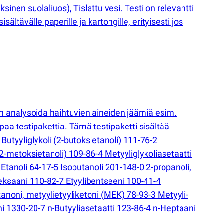
sinen suolaliuos), Tislattu vesi. Testi on relevantti
sältävälle paperille ja kartongille, erityisesti jos
n analysoida haihtuvien aineiden jäämiä esim.
aa testipakettia. Tämä testipaketti sisältää
Butyyliglykoli
(
2-butoksietanoli) 111-76-2
2-metoksietanoli) 109-86-4 Metyyliglykoliasetaatti
Etanoli 64-17-5 Isobutanoli 201-148-0 2-propanoli,
eksaani 110-82-7 Etyylibentseeni 100-41-4
tanoni, metyylietyyliketoni
(
MEK) 78-93-3 Metyyli-
ni 1330-20-7 n-Butyyliasetaatti 123-86-4 n-Heptaani