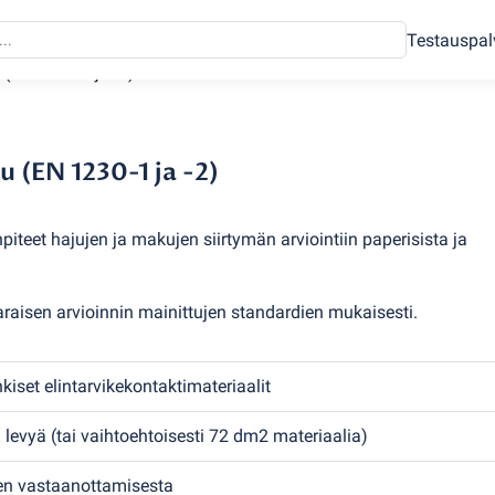
Testauspal
u
(
EN 1230-1 ja -2)
u (EN 1230-1 ja -2)
piteet hajujen ja makujen siirtymän arviointiin paperisista ja
araisen arvioinnin mainittujen standardien mukaisesti.
nkiset elintarvikekontaktimateriaalit
a levyä
(
tai vaihtoehtoisesti 72 dm2 materiaalia)
den vastaanottamisesta