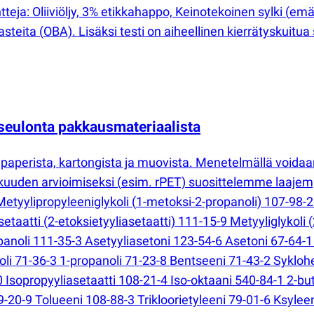
eja: Oliiviöljy, 3% etikkahappo, Keinotekoinen sylki
(
emäk
kasteita
(
OBA). Lisäksi testi on aiheellinen kierrätyskuitua si
seulonta pakkausmateriaalista
paperista, kartongista ja muovista. Menetelmällä voidaa
kkuuden arvioimiseksi
(
esim. rPET) suosittelemme laajemp
etyylipropyleeniglykoli
(
1-metoksi-2-propanoli) 107-98-2 
asetaatti
(
2-etoksietyyliasetaatti) 111-15-9 Metyyliglykoli
(
panoli 111-35-3 Asetyyliasetoni 123-54-6 Asetoni 67-64-1 
oli 71-36-3 1-propanoli 71-23-8 Bentseeni 71-43-2 Sykloh
0 Isopropyyliasetaatti 108-21-4 Iso-oktaani 540-84-1 2-bu
-20-9 Tolueeni 108-88-3 Trikloorietyleeni 79-01-6 Ksylee