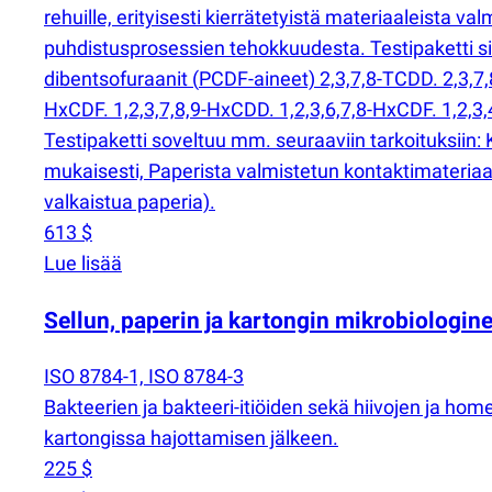
rehuille, erityisesti kierrätetyistä materiaaleista v
puhdistusprosessien tehokkuudesta. Testipaketti si
dibentsofuraanit
(
PCDF-aineet) 2,3,7,8-TCDD. 2,3,7,
HxCDF. 1,2,3,7,8,9-HxCDD. 1,2,3,6,7,8-HxCDF. 1,2,3,
Testipaketti soveltuu mm. seuraaviin tarkoituksiin:
mukaisesti, Paperista valmistetun kontaktimateri
valkaistua paperia).
613 $
Lue lisää
Sellun, paperin ja kartongin mikrobiologin
ISO 8784-1, ISO 8784-3
Bakteerien ja bakteeri-itiöiden sekä hiivojen ja 
kartongissa hajottamisen jälkeen.
225 $