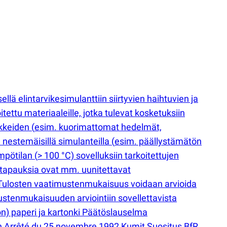
llä elintarvikesimulanttiin siirtyvien haihtuvien ja
ettu materiaaleille, jotka tulevat kosketuksiin
ikkeiden
(
esim. kuorimattomat hedelmät,
a nestemäisillä simulanteilla
(
esim. päällystämätön
ämpötilan
(
> 100 °C) sovelluksiin tarkoitettujen
iä tapauksia ovat mm. uunitettavat
t. Tulosten vaatimustenmukaisuus voidaan arvioida
mustenmukaisuuden arviointiin sovellettavista
n) paperi ja kartonki Päätöslauselma
ch Arrêté du 25 novembre 1992 Kumit Suositus BfR