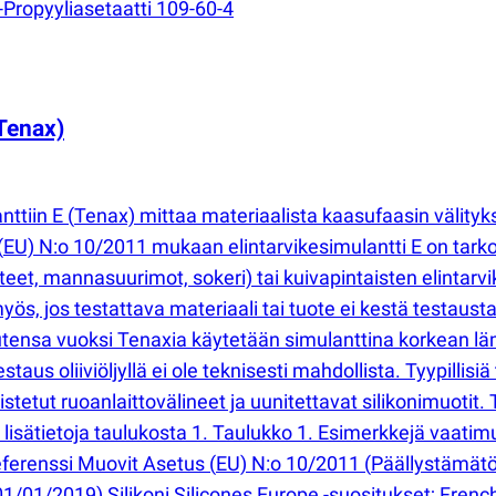
Propyyliasetaatti 109-60-4
Tenax)
nttiin E
(
Tenax) mittaa materiaalista kaasufaasin välitykse
(
EU) N:o 10/2011 mukaan elintarvikesimulantti E on tarkoit
teet, mannasuurimot, sokeri) tai kuivapintaisten elintarv
ös, jos testattava materiaali tai tuote ei kestä testaust
uutensa vuoksi Tenaxia käytetään simulanttina korkean l
aus oliiviöljyllä ei ole teknisesti mahdollista. Tyypillis
istetut ruoanlaittovälineet ja uunitettavat silikonimuoti
 lisätietoja taulukosta 1. Taulukko 1. Esimerkkejä vaati
referenssi Muovit Asetus
(
EU) N:o 10/2011
(
Päällystämätö
1/01/2019) Silikoni Silicones Europe -suositukset; Fren