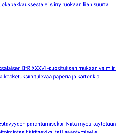
ruokapakkauksesta ei siirry ruokaan liian suurta
. Saksalaisen BfR XXXVI -suosituksen mukaan valmiin
 kosketuksiin tulevaa paperia ja kartonkia.
kestävyyden parantamiseksi. Niitä myös käytetään
toimintaa häiritseviksi tai lisääntymiselle