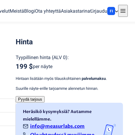
velut
Meistä
Blogi
Ota yhteyttä
Asiakastarinat
Kirjaudu
FI
Hinta
Tyypillinen hinta
(
ALV 0
):
199 $
per näyte
Hintaan lisätään myös tilauskohtainen
palvelumaksu
.
Suurille näyte-erille tarjoamme alennetun hinnan.
Pyydä tarjous
Heräsikö kysymyksiä? Autamme
mielellämme.
info@measurlabs.com
Ole yhteydessä myyjiimme