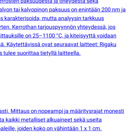
n kerrosten paksuudesta ja tiheydestä sekä
alvon tai kalvopinon paksuus on enintään 200 nm ja
s karakterisoida, mutta analyysin tarkkuus
ten. Kerrothan tarjouspyynnön yhteydessä, jos
ittauksille on 25–1100 °C, ja kiteisyyttä voidaan
sä. Käytettävissä ovat seuraavat laitteet: Rigaku
lee suorittaa tietyllä laitteella.
sti. Mittaus on nopeampi ja määritysrajat monesti
 kaikki metalliset alkuaineet sekä useita
aleille, joiden koko on vähintään 1 x 1 cm.