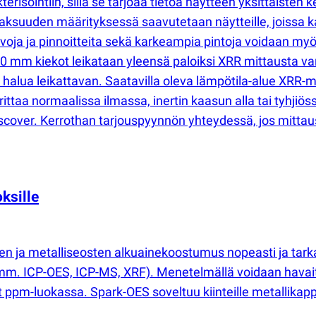
terisointiin, sillä se tarjoaa tietoa näytteen yksittäiste
aksuuden määrityksessä saavutetaan näytteille, joissa k
oja ja pinnoitteita sekä karkeampia pintoja voidaan myö
mm kiekot leikataan yleensä paloiksi XRR mittausta var
t halua leikattavan. Saatavilla oleva lämpötila-alue XRR-m
ittaa normaalissa ilmassa, inertin kaasun alla tai tyhjiös
over. Kerrothan tarjouspyynnön yhteydessä, jos mittaus tu
ksille
n ja metalliseosten alkuainekoostumus nopeasti ja tarka
mm. ICP-OES, ICP-MS, XRF). Menetelmällä voidaan havaita
at ppm-luokassa. Spark-OES soveltuu kiinteille metallikapp