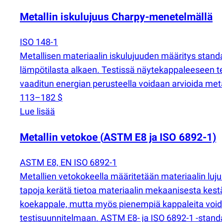
Metallin iskulujuus Charpy-menetelmällä
ISO 148-1
Metallisen materiaalin iskulujuuden määritys standa
lämpötilasta alkaen. Testissä näytekappaleeseen teh
vaaditun energian perusteella voidaan arvioida metalli
113–182 $
Lue lisää
Metallin vetokoe
(
ASTM E8 ja ISO 6892-1)
ASTM E8, EN ISO 6892-1
Metallien vetokokeella määritetään materiaalin luj
tapoja kerätä tietoa materiaalin mekaanisesta kest
koekappale, mutta myös pienempiä kappaleita void
testisuunnitelmaan. ASTM E8- ja ISO 6892-1 -sta