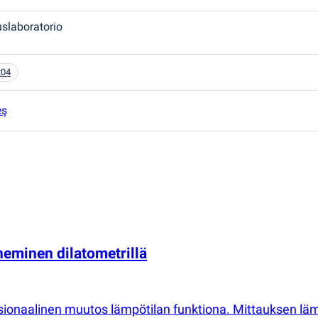
uslaboratorio
204
eş
neminen dilatometrillä
sionaalinen muutos lämpötilan funktiona. Mittauksen läm