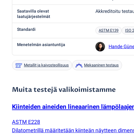
Akkreditoitu testa
Saatavilla olevat
laatujärjestelmät
Standardi
ASTM E139
ISO 
Menetelmän asiantuntija
Hande Gün
Metallit ja kaivosteollisuus
Mekaaninen testaus
Muita testejä valikoimistamme
Kiinteiden aineiden lineaarinen lämpölaaje
ASTM E228
Dilatometrillä määritetään kiinteän näytteen dimen