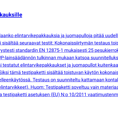
kauksille
daanko elintarvikepakkauksia ja juomapulloja pitää uudel
 sisältää seuraavat testit: Kokonaissiirtymän testaus toi
vyystesti standardin EN 12875-1 mukaisesti 25 pesukierro
P-lainsäädännön tulkinnan mukaan katsoa suunnitelluksi
i testatut elintarvikepakkaukset ja juomapullot kuitenk
ksi tämä testipaketti sisältää toistuvan käytön kokonai
delleenkäytössä. Testaus on suunniteltu kattamaan kontak
ntarvikkeet). Huom: Testipaketti soveltuu vain materiaalei
va testipaketti asetuksen
(
EU) N:o 10/2011 vaatimustenmu