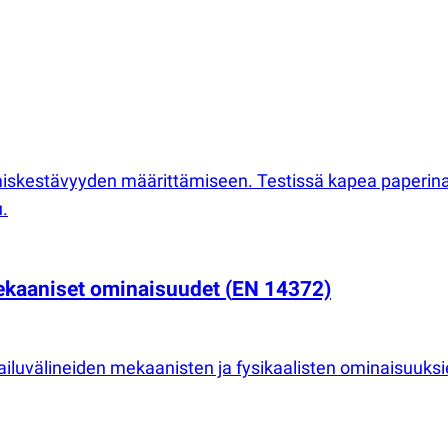
umiskestävyyden määrittämiseen. Testissä kapea paperinau
.
 mekaaniset ominaisuudet
(
EN 14372)
okailuvälineiden mekaanisten ja fysikaalisten ominaisuuks