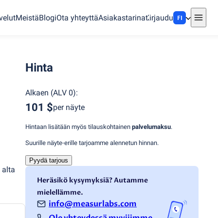
velut
Meistä
Blogi
Ota yhteyttä
Asiakastarinat
Kirjaudu
FI
Hinta
Alkaen
(
ALV 0
):
101 $
per näyte
Hintaan lisätään myös tilauskohtainen
palvelumaksu
.
a
Suurille näyte-erille tarjoamme alennetun hinnan.
Pyydä tarjous
 alta
Heräsikö kysymyksiä? Autamme
mielellämme.
info@measurlabs.com
Ole yhteydessä myyjiimme