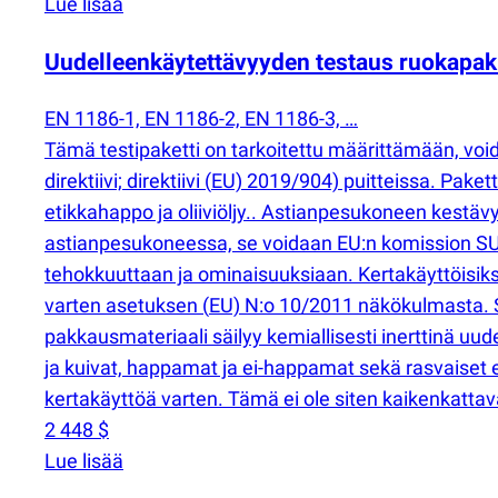
Lue lisää
Uudelleenkäytettävyyden testaus ruokapak
EN 1186-1, EN 1186-2, EN 1186-3, …
Tämä testipaketti on tarkoitettu määrittämään, voi
direktiivi; direktiivi
(
EU) 2019/904) puitteissa. Paketti
etikkahappo ja oliiviöljy.. Astianpesukoneen kestä
astianpesukoneessa, se voidaan EU:n komission SU
tehokkuuttaan ja ominaisuuksiaan. Kertakäyttöisiks
varten asetuksen
(
EU) N:o 10/2011 näkökulmasta. Si
pakkausmateriaali säilyy kemiallisesti inerttinä uu
ja kuivat, happamat ja ei-happamat sekä rasvaiset eli
kertakäyttöä varten. Tämä ei ole siten kaikenkatta
2 448 $
Lue lisää