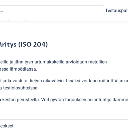
Testauspal
itys
(
ISO 204)
ritys (ISO 204)
illa ja jännitysmurtumakokeilla arvioidaan metallien
assa lämpötilassa.
jatkuvasti tai tietyin aikavälein. Lisäksi voidaan määrittää aik
 testiolosuhteissa.
keston perusteella. Voit pyytää tarjouksen asiantuntijoiltamme
seokset