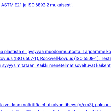
en ASTM E21 ja ISO 6892-2 mukaisesti.
staa plastista eli pysyvää muodonmuutosta. Tarjoamme k
-kovuus
(
ISO 6507-1), Rockwell-kovuus
(
ISO 6508-1). Test
 syvyys mitataan. Kaikki menetelmät soveltuvat kaikentyyp
lla voidaan määrittää ohutkalvon tiheys
(
g/cm3), paksuu