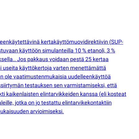
leenkäytettävinä kertakäyttömuovidirektiivin
(
SUP-
stuvaan käyttöön simulanteilla 10 % etanoli, 3 %
ksella.. Jos pakkaus voidaan pestä 25 kertaa
 useita käyttökertoja varten menettämättä
aan ole vaatimustenmukaisia uudelleenkäyttöä
ssiirtymän testauksen sen varmistamiseksi, että
ti kaikenlaisten elintarvikkeiden kanssa
(
eli kosteat
lle, jotka on jo testattu elintarvikekontaktiin
kaisuuden arvioimiseksi.