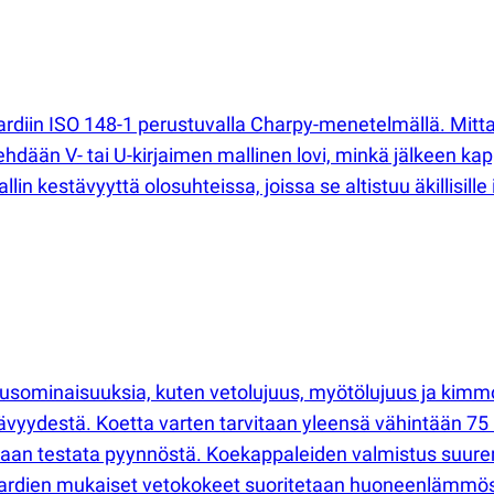
rdiin ISO 148-1 perustuvalla Charpy-menetelmällä. Mittau
dään V- tai U-kirjaimen mallinen lovi, minkä jälkeen kap
n kestävyyttä olosuhteissa, joissa se altistuu äkillisille i
uusominaisuuksia, kuten vetolujuus, myötölujuus ja kimm
ävyydestä. Koetta varten tarvitaan yleensä vähintään 75
aan testata pyynnöstä. Koekappaleiden valmistus suurem
ndardien mukaiset vetokokeet suoritetaan huoneenlämmö