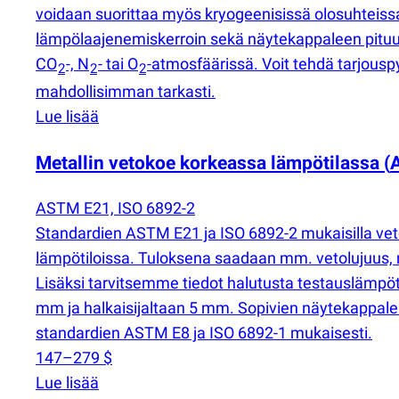
voidaan suorittaa myös kryogeenisissä olosuhteissa
lämpölaajenemiskerroin sekä näytekappaleen pituud
CO
-, N
- tai O
-atmosfäärissä. Voit tehdä tarjouspy
2
2
2
mahdollisimman tarkasti.
Lue lisää
Metallin vetokoe korkeassa lämpötilassa
(
ASTM E21, ISO 6892-2
Standardien ASTM E21 ja ISO 6892-2 mukaisilla ve
lämpötiloissa. Tuloksena saadaan mm. vetolujuus, 
Lisäksi tarvitsemme tiedot halutusta testauslämpö
mm ja halkaisijaltaan 5 mm. Sopivien näytekappalei
standardien ASTM E8 ja ISO 6892-1 mukaisesti.
147–279 $
Lue lisää