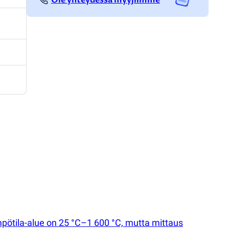
pötila-alue on 25 °C–1 600 °C, mutta mittaus