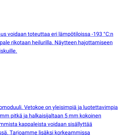
s voidaan toteuttaa eri lämpötiloissa -193 °C:n
pale rikotaan heilurilla. Näytteen hajottamiseen
skuille.
omoduuli. Vetokoe on yleisimpiä ja luotettavimpia
 mm pitkä ja halkaisijaltaan 5 mm kokoinen
mista kappaleista voidaan sisällyttää
ssä. Tarjoamme lisäksi korkeammissa