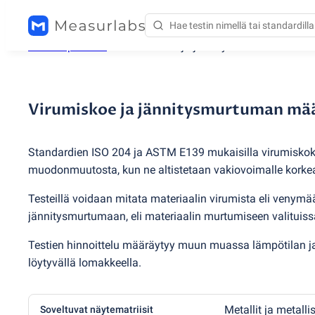
Testauspalvelut
/
Virumiskoe ja jännitysmurtuman määr
Virumiskoe ja jännitysmurtuman mää
Standardien ISO 204 ja ASTM E139 mukaisilla virumiskoke
muodonmuutosta, kun ne altistetaan vakiovoimalle korke
Testeillä voidaan mitata materiaalin virumista eli venymää 
jännitysmurtumaan, eli materiaalin murtumiseen valituissa
Testien hinnoittelu määräytyy muun muassa lämpötilan ja 
löytyvällä lomakkeella.
Metallit ja metalli
Soveltuvat näytematriisit