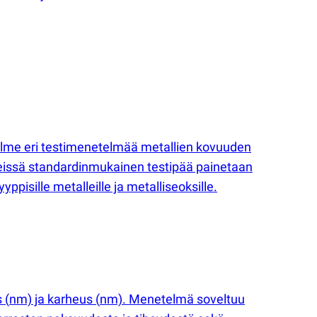
olme eri testimenetelmää metallien kovuuden
eissä standardinmukainen testipää painetaan
pisille metalleille ja metalliseoksille.
s
(
nm) ja karheus
(
nm). Menetelmä soveltuu