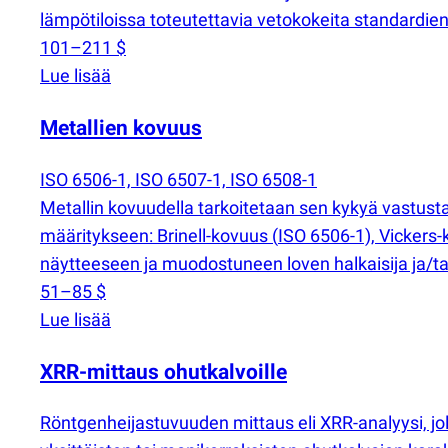
lämpötiloissa toteutettavia vetokokeita standardi
101–211 $
Lue lisää
Metallien kovuus
ISO 6506-1, ISO 6507-1, ISO 6508-1
Metallin kovuudella tarkoitetaan sen kykyä vastu
määritykseen: Brinell-kovuus
(
ISO 6506-1), Vickers
näytteeseen ja muodostuneen loven halkaisija ja/tai
51–85 $
Lue lisää
XRR-mittaus ohutkalvoille
Röntgenheijastuvuuden mittaus eli XRR-analyysi, jo