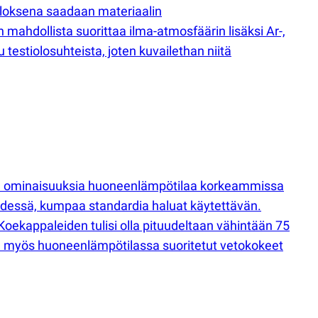
tuloksena saadaan materiaalin
hdollista suorittaa ilma-atmosfäärin lisäksi Ar-,
 testiolosuhteista, joten kuvailethan niitä
sia ominaisuuksia huoneenlämpötilaa korkeammissa
ydessä, kumpaa standardia haluat käytettävän.
. Koekappaleiden tulisi olla pituudeltaan vähintään 75
tä myös huoneenlämpötilassa suoritetut vetokokeet