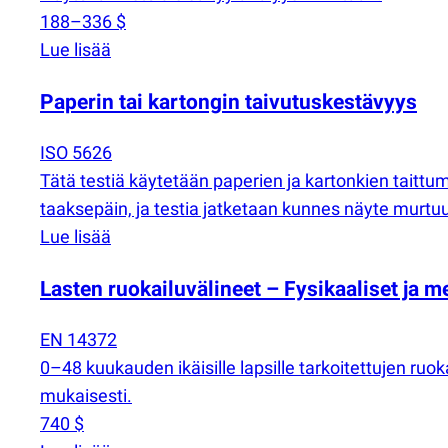
188–336 $
Lue lisää
Paperin tai kartongin taivutuskestävyys
ISO 5626
Tätä testiä käytetään paperien ja kartonkien taitt
taaksepäin, ja testia jatketaan kunnes näyte murtuu
Lue lisää
Lasten ruokailuvälineet – Fysikaaliset ja
EN 14372
0–48 kuukauden ikäisille lapsille tarkoitettujen ru
mukaisesti.
740 $