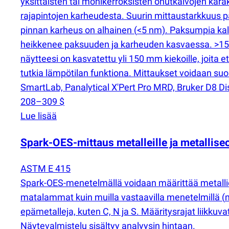
yksittäisten tai monikerroksisten ohutkalvojen karak
rajapintojen karheudesta. Suurin mittaustarkkuus p
pinnan karheus on alhainen
(
<5 nm). Paksumpia kalv
heikkenee paksuuden ja karheuden kasvaessa. >150 
näytteesi on kasvatettu yli 150 mm kiekoille, joita e
tutkia lämpötilan funktiona. Mittaukset voidaan suor
SmartLab, Panalytical X'Pert Pro MRD, Bruker D8 Disc
208–309 $
Lue lisää
Spark-OES-mittaus metalleille ja metalliseo
ASTM E 415
Spark-OES-menetelmällä voidaan määrittää metallie
matalammat kuin muilla vastaavilla menetelmillä
(
epämetalleja, kuten C, N ja S. Määritysrajat liikkuv
Näytevalmistelu sisältyy analyysin hintaan.