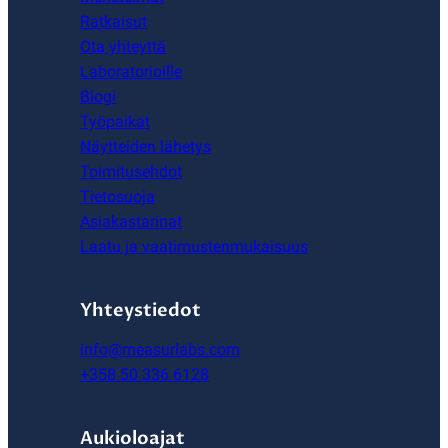
Ratkaisut
Ota yhteyttä
Laboratorioille
Blogi
Työpaikat
Näytteiden lähetys
Toimitusehdot
Tietosuoja
Asiakastarinat
Laatu ja vaatimustenmukaisuus
Yhteystiedot
info@measurlabs.com
+358 50 336 6128
Aukioloajat