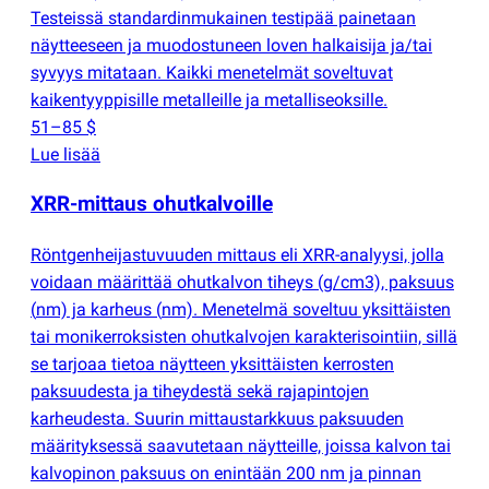
Testeissä standardinmukainen testipää painetaan
näytteeseen ja muodostuneen loven halkaisija ja/tai
syvyys mitataan. Kaikki menetelmät soveltuvat
kaikentyyppisille metalleille ja metalliseoksille.
51–85 $
Lue lisää
XRR-mittaus ohutkalvoille
Röntgenheijastuvuuden mittaus eli XRR-analyysi, jolla
voidaan määrittää ohutkalvon tiheys
(
g/cm3), paksuus
(
nm) ja karheus
(
nm). Menetelmä soveltuu yksittäisten
tai monikerroksisten ohutkalvojen karakterisointiin, sillä
se tarjoaa tietoa näytteen yksittäisten kerrosten
paksuudesta ja tiheydestä sekä rajapintojen
karheudesta. Suurin mittaustarkkuus paksuuden
määrityksessä saavutetaan näytteille, joissa kalvon tai
kalvopinon paksuus on enintään 200 nm ja pinnan