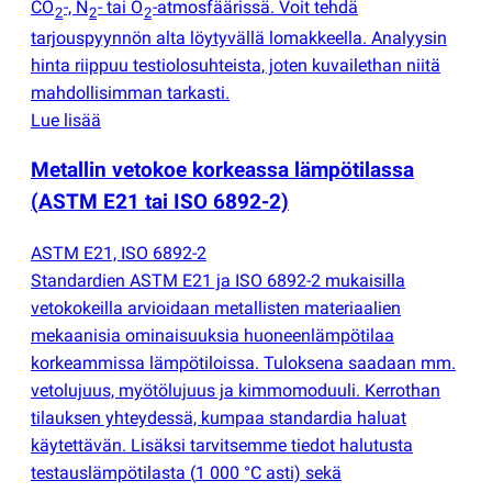
CO
-, N
- tai O
-atmosfäärissä. Voit tehdä
2
2
2
tarjouspyynnön alta löytyvällä lomakkeella. Analyysin
hinta riippuu testiolosuhteista, joten kuvailethan niitä
mahdollisimman tarkasti.
Lue lisää
Metallin vetokoe korkeassa lämpötilassa
(
ASTM E21 tai ISO 6892-2)
ASTM E21, ISO 6892-2
Standardien ASTM E21 ja ISO 6892-2 mukaisilla
vetokokeilla arvioidaan metallisten materiaalien
mekaanisia ominaisuuksia huoneenlämpötilaa
korkeammissa lämpötiloissa. Tuloksena saadaan mm.
vetolujuus, myötölujuus ja kimmomoduuli. Kerrothan
tilauksen yhteydessä, kumpaa standardia haluat
käytettävän. Lisäksi tarvitsemme tiedot halutusta
testauslämpötilasta
(
1 000 °C asti) sekä