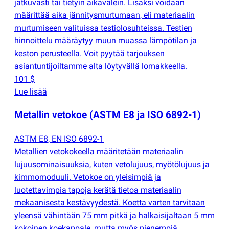
jatkuvasti tai tietyin aikavälein. Lisäksi voidaan
määrittää aika jännitysmurtumaan, eli materiaalin
murtumiseen valituissa testiolosuhteissa. Testien
hinnoittelu määräytyy muun muassa lämpötilan ja
keston perusteella. Voit pyytää tarjouksen
asiantuntijoiltamme alta löytyvällä lomakkeella.
101 $
Lue lisää
Metallin vetokoe
(
ASTM E8 ja ISO 6892-1)
ASTM E8, EN ISO 6892-1
Metallien vetokokeella määritetään materiaalin
lujuusominaisuuksia, kuten vetolujuus, myötölujuus ja
kimmomoduuli. Vetokoe on yleisimpiä ja
luotettavimpia tapoja kerätä tietoa materiaalin
mekaanisesta kestävyydestä. Koetta varten tarvitaan
yleensä vähintään 75 mm pitkä ja halkaisijaltaan 5 mm
kokoinen koekappale, mutta myös pienempiä