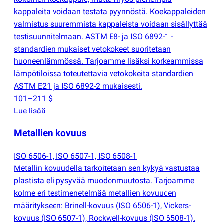
kappaleita voidaan testata pyynnöstä. Koekappaleiden
valmistus suuremmista kappaleista voidaan sisällyttää
testisuunnitelmaan. ASTM E8- ja ISO 6892-1 -
standardien mukaiset vetokokeet suoritetaan
huoneenlämmössä. Tarjoamme lisäksi korkeammissa
lämpötiloissa toteutettavia vetokokeita standardien
ASTM E21 ja ISO 6892-2 mukaisesti.
101–211 $
Lue lisää
Metallien kovuus
ISO 6506-1, ISO 6507-1, ISO 6508-1
Metallin kovuudella tarkoitetaan sen kykyä vastustaa
plastista eli pysyvää muodonmuutosta. Tarjoamme
kolme eri testimenetelmää metallien kovuuden
määritykseen: Brinell-kovuus
(
ISO 6506-1), Vickers-
kovuus
(
ISO 6507-1), Rockwell-kovuus
(
ISO 6508-1).