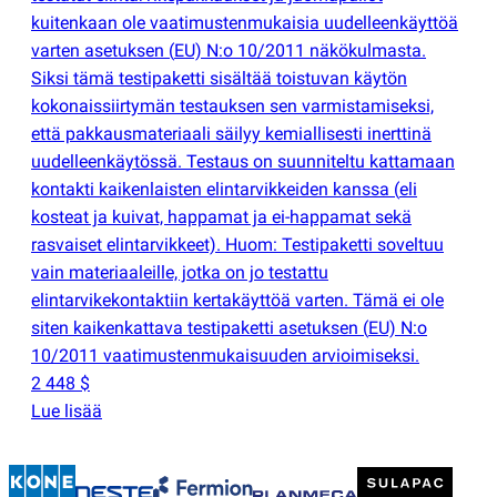
kuitenkaan ole vaatimustenmukaisia uudelleenkäyttöä
varten asetuksen
(
EU) N:o 10/2011 näkökulmasta.
Siksi tämä testipaketti sisältää toistuvan käytön
kokonaissiirtymän testauksen sen varmistamiseksi,
että pakkausmateriaali säilyy kemiallisesti inerttinä
uudelleenkäytössä. Testaus on suunniteltu kattamaan
kontakti kaikenlaisten elintarvikkeiden kanssa
(
eli
kosteat ja kuivat, happamat ja ei-happamat sekä
rasvaiset elintarvikkeet). Huom: Testipaketti soveltuu
vain materiaaleille, jotka on jo testattu
elintarvikekontaktiin kertakäyttöä varten. Tämä ei ole
siten kaikenkattava testipaketti asetuksen
(
EU) N:o
10/2011 vaatimustenmukaisuuden arvioimiseksi.
2 448 $
Lue lisää