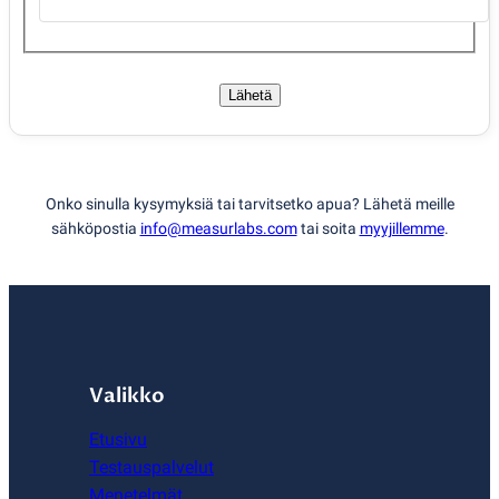
Lähetä
Onko sinulla kysymyksiä tai tarvitsetko apua? Lähetä meille
sähköpostia
info@measurlabs.com
tai soita
myyjillemme
.
Valikko
Etusivu
Testauspalvelut
Menetelmät