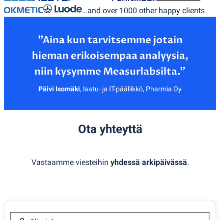
…and over 1000 other happy clients
”Aina kun tarvitsemme jotain
hieman erikoisempaa analyysia,
Päivi Isomäki
,
laatu- ja IT-päällikkö, Pharmia Oy
Ota yhteyttä
Vastaamme viesteihin
yhdessä arkipäivässä
.