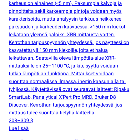
karheus on alhainen
(
<5 nm). Paksumpia kalvoja ja
pinnoitteita sekä karkeampia pintoja voidaan myös
karakterisoida, mutta analyysin tarkkuus heikkenee
paksuuden ja karheuden kasvaessa. >150 mm kiekot
leikataan yleensä paloiksi XRR mittausta varten.
Kerrothan tarjouspyynnön yhteydessä, jos näytteesi on
kasvatettu yli 150 mm kiekoille, joita et halua
leikattavan. Saatavilla oleva lämpötila-alue XRR-
mittauksille on 25–1100 °C, ja kiteisyyttä voidaan
tutkia lämpötilan funktiona. Mittaukset voidaan
suorittaa normaalissa ilmassa, inertin kaasun alla tai
tyhjiössä. Käytettävissä ovat seuraavat laitteet: Rigaku
SmartLab, Panalytical X'Pert Pro MRD, Bruker D8
Discover. Kerrothan tarjouspyynnön yhteydessä, jos
mittaus tulee suorittaa tietyllä laitteella.
208–309 $
Lue lisää