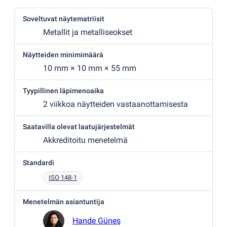
Soveltuvat näytematriisit
Metallit ja metalliseokset
Näytteiden minimimäärä
10 mm × 10 mm × 55 mm
Tyypillinen läpimenoaika
2 viikkoa näytteiden vastaanottamisesta
Saatavilla olevat laatujärjestelmät
Akkreditoitu menetelmä
Standardi
ISO 148-1
Menetelmän asiantuntija
Hande Güneş