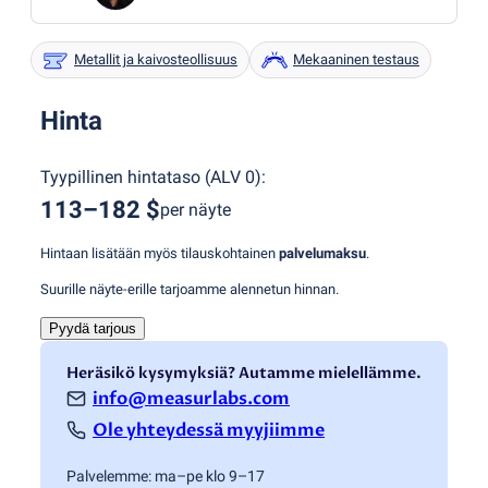
Metallit ja kaivosteollisuus
Mekaaninen testaus
Hinta
Tyypillinen hintataso
(
ALV 0
):
113–182 $
per näyte
Hintaan lisätään myös tilauskohtainen
palvelumaksu
.
Suurille näyte-erille tarjoamme alennetun hinnan.
Pyydä tarjous
Heräsikö kysymyksiä? Autamme mielellämme.
info@measurlabs.com
Ole yhteydessä myyjiimme
Palvelemme: ma–pe klo 9–17