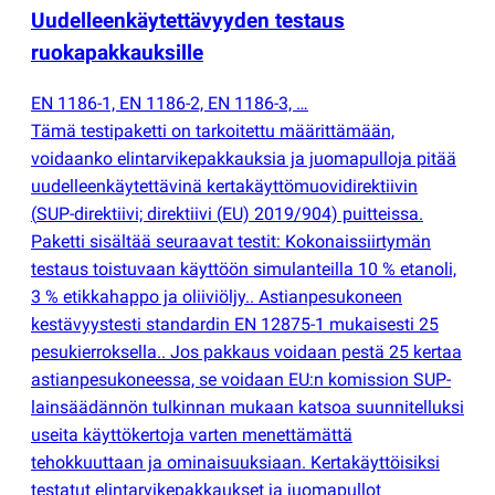
Uudelleenkäytettävyyden testaus
ruokapakkauksille
EN 1186-1, EN 1186-2, EN 1186-3, …
Tämä testipaketti on tarkoitettu määrittämään,
voidaanko elintarvikepakkauksia ja juomapulloja pitää
uudelleenkäytettävinä kertakäyttömuovidirektiivin
(
SUP-direktiivi; direktiivi
(
EU) 2019/904) puitteissa.
Paketti sisältää seuraavat testit: Kokonaissiirtymän
testaus toistuvaan käyttöön simulanteilla 10 % etanoli,
3 % etikkahappo ja oliiviöljy.. Astianpesukoneen
kestävyystesti standardin EN 12875-1 mukaisesti 25
pesukierroksella.. Jos pakkaus voidaan pestä 25 kertaa
astianpesukoneessa, se voidaan EU:n komission SUP-
lainsäädännön tulkinnan mukaan katsoa suunnitelluksi
useita käyttökertoja varten menettämättä
tehokkuuttaan ja ominaisuuksiaan. Kertakäyttöisiksi
testatut elintarvikepakkaukset ja juomapullot