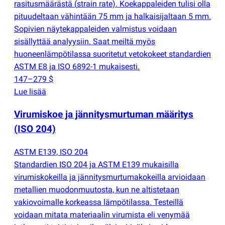
rasitusmäärästä
(
strain rate). Koekappaleiden tulisi olla
pituudeltaan vähintään 75 mm ja halkaisijaltaan 5 mm.
Sopivien näytekappaleiden valmistus voidaan
sisällyttää analyysiin. Saat meiltä myös
huoneenlämpötilassa suoritetut vetokokeet standardien
ASTM E8 ja ISO 6892-1 mukaisesti.
147–279 $
Lue lisää
Virumiskoe ja jännitysmurtuman määritys
(
ISO 204)
ASTM E139, ISO 204
Standardien ISO 204 ja ASTM E139 mukaisilla
virumiskokeilla ja jännitysmurtumakokeilla arvioidaan
metallien muodonmuutosta, kun ne altistetaan
vakiovoimalle korkeassa lämpötilassa. Testeillä
voidaan mitata materiaalin virumista eli venymää