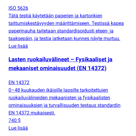
ISO 5626
Tätä testiä käytetään paperien ja kartonkien
taittumiskestävyyden määrittämiseen. Testissä kapea
paperinauha taitetaan standardisoidusti eteen- ja
taaksepäin, ja testia jatketaan kunnes näyte murtuu.
Lue lisää
Lasten ruokailuvälineet – Fysikaaliset ja
mekaaniset ominaisuudet
(
EN 14372)
EN 14372
0–48 kuukauden ikäisille lapsille tarkoitettujen
ruokailuvälineiden mekaanisten ja fysikaalisten
ominaisuuksien ja turvallisuuden testaus standardin
EN 14372 mukaisesti.
740 $
Lue lisää