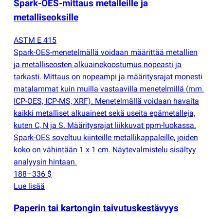
Spark-OES-mittaus metalleille ja
metalliseoksille
ASTM E 415
Spark-OES-menetelmällä voidaan määrittää metallien
ja metalliseosten alkuainekoostumus nopeasti ja
tarkasti. Mittaus on nopeampi ja määritysrajat monesti
matalammat kuin muilla vastaavilla menetelmillä
(
mm.
ICP-OES, ICP-MS, XRF). Menetelmällä voidaan havaita
kaikki metalliset alkuaineet sekä useita epämetalleja,
kuten C, N ja S. Määritysrajat liikkuvat ppm-luokassa.
Spark-OES soveltuu kiinteille metallikappaleille, joiden
koko on vähintään 1 x 1 cm. Näytevalmistelu sisältyy
analyysin hintaan.
188–336 $
Lue lisää
Paperin tai kartongin taivutuskestävyys