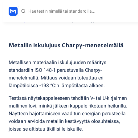
Testauspalvelut
/
Metallin iskulujuus Charpy-menetelmällä
Metallin iskulujuus Charpy-menetelmällä
Metallisen materiaalin iskulujuuden määritys
standardiin ISO 148-1 perustuvalla Charpy-
menetelmällä. Mittaus voidaan toteuttaa eri
lämpötiloissa -193 °C:n lämpötilasta alkaen.
Testissä näytekappaleeseen tehdään V- tai U-kirjaimen
mallinen lovi, minkä jälkeen kappale rikotaan heilurilla.
Näytteen hajottamiseen vaaditun energian perusteella
voidaan arvioida metallin kestävyyttä olosuhteissa,
joissa se altistuu äkillisille iskuille.