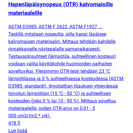
Hapenläpäisynopeus
(
OTR) kalvomaisille
materiaaleille
ASTM D3985, ASTM F 2622, ASTM F1927, …
Testillä mitataan nopeutta, jolla happi läpäisee
kalvomaisen materiaalin. Mittaus tehdään kahdelle
rinnakkaiselle näytepalalle samanaikaisesti.
Testausolosuhteet
(
lämpötila, suhteellinen kosteus)
voidaan valita käyttökohde huomioiden parhaiten
soveltuviksi. Yleisimmin OTR-testi tehdään 23 °C
lämpötilassa ja 0 % suhteellisessa kosteudessa
(
ASTM
D3985 -standardi). Ilmoitathan tilauksen yhteydessä
toivotun lämpötilan
(
15 °C - 50 °C) ja suhteellisen
kosteuden
(
joko 0 % tai 10 - 90 %). Mittaus soveltuu
materiaaleille, joiden OTR-arvo on 0,01 - 5
000 cm3/
(
m2 * vrk).
478 $
Lue lisää