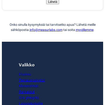
Lähetä
Onko sinulla kysymyksiä tai tarvitsetko apua? Lähetä meille
sähköpostia
info@measurlabs.com
tai soita
myyjillemme
.
Valikko
Etusivu
Testauspalvelut
Menetelmät
Ratkaisut
Ota yhteyttä
Laboratorioille