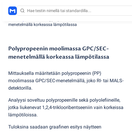
Testauspalvelut
/
Polypropeenin moolimassa GPC/SEC-
menetelmällä korkeassa lämpötilassa
Polypropeenin moolimassa GPC/SEC-
menetelmällä korkeassa lämpötilassa
Mittauksella määritetään polypropeenin
(
PP)
moolimassa GPC/SEC-menetelmällä, joko RI- tai MALS-
detektorilla.
Analyysi soveltuu polypropeenille sekä polyolefiineille,
jotka liukenevat 1,2,4-triklooribentseeniin vain korkeissa
lämpötiloissa.
Tuloksina saadaan graafinen esitys näytteen