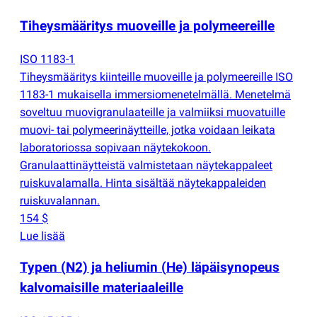
Tiheysmääritys muoveille ja polymeereille
ISO 1183-1
Tiheysmääritys kiinteille muoveille ja polymeereille ISO
1183-1 mukaisella immersiomenetelmällä. Menetelmä
soveltuu muovigranulaateille ja valmiiksi muovatuille
muovi- tai polymeerinäytteille, jotka voidaan leikata
laboratoriossa sopivaan näytekokoon.
Granulaattinäytteistä valmistetaan näytekappaleet
ruiskuvalamalla. Hinta sisältää näytekappaleiden
ruiskuvalannan.
154 $
Lue lisää
Typen
(
N2) ja heliumin
(
He) läpäisynopeus
kalvomaisille materiaaleille