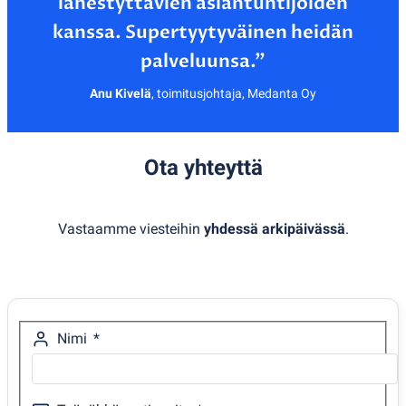
lähestyttävien asiantuntijoiden
kanssa. Supertyytyväinen heidän
Anu Kivelä
,
toimitusjohtaja, Medanta Oy
Ota yhteyttä
Vastaamme viesteihin
yhdessä arkipäivässä
.
Nimi