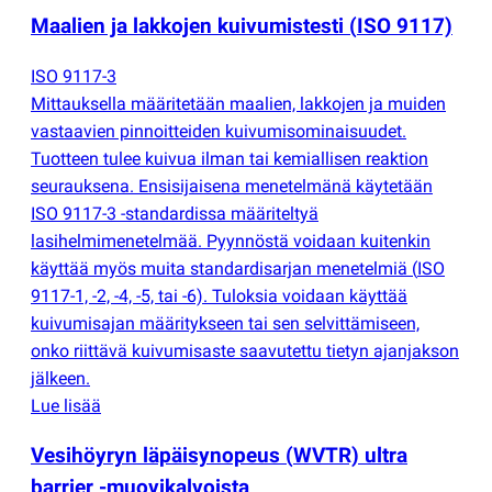
Maalien ja lakkojen kuivumistesti
(
ISO 9117)
ISO 9117-3
Mittauksella määritetään maalien, lakkojen ja muiden
vastaavien pinnoitteiden kuivumisominaisuudet.
Tuotteen tulee kuivua ilman tai kemiallisen reaktion
seurauksena. Ensisijaisena menetelmänä käytetään
ISO 9117-3 -standardissa määriteltyä
lasihelmimenetelmää. Pyynnöstä voidaan kuitenkin
käyttää myös muita standardisarjan menetelmiä
(
ISO
9117-1, -2, -4, -5, tai -6). Tuloksia voidaan käyttää
kuivumisajan määritykseen tai sen selvittämiseen,
onko riittävä kuivumisaste saavutettu tietyn ajanjakson
jälkeen.
Lue lisää
Vesihöyryn läpäisynopeus
(
WVTR) ultra
barrier -muovikalvoista