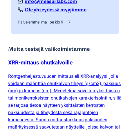
info@measurlabs.com
Ole yhteydessä myyjiimme
Palvelemme: ma–pe klo 9–17
Muita testejä valikoimistamme
XRR-mittaus ohutkalvoille
Röntgenheijastuvuuden mittaus eli XRR-analyysi, jolla
voidaan määrittää ohutkalvon tiheys
(
g/cm3), paksuus
(
nm) ja karheus
(
nm). Menetelmä soveltuu yksittäisten
tai monikerroksisten ohutkalvojen karakterisointiin, sillä
se tarjoaa tietoa näytteen yksittäisten kerrosten
paksuudesta ja tiheydestä sekä rajapintojen
karheudesta. Suurin mittaustarkkuus paksuuden
määrityksessä saavutetaan näytteille, joissa kalvon tai