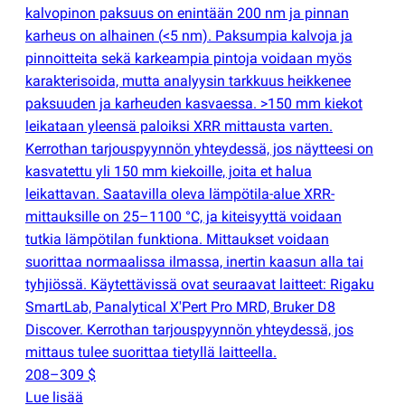
kalvopinon paksuus on enintään 200 nm ja pinnan
karheus on alhainen
(
<5 nm). Paksumpia kalvoja ja
pinnoitteita sekä karkeampia pintoja voidaan myös
karakterisoida, mutta analyysin tarkkuus heikkenee
paksuuden ja karheuden kasvaessa. >150 mm kiekot
leikataan yleensä paloiksi XRR mittausta varten.
Kerrothan tarjouspyynnön yhteydessä, jos näytteesi on
kasvatettu yli 150 mm kiekoille, joita et halua
leikattavan. Saatavilla oleva lämpötila-alue XRR-
mittauksille on 25–1100 °C, ja kiteisyyttä voidaan
tutkia lämpötilan funktiona. Mittaukset voidaan
suorittaa normaalissa ilmassa, inertin kaasun alla tai
tyhjiössä. Käytettävissä ovat seuraavat laitteet: Rigaku
SmartLab, Panalytical X'Pert Pro MRD, Bruker D8
Discover. Kerrothan tarjouspyynnön yhteydessä, jos
mittaus tulee suorittaa tietyllä laitteella.
208–309 $
Lue lisää