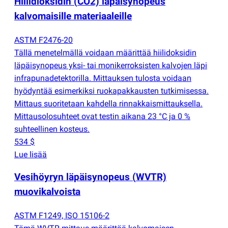
Hiilidioksidin
(
CO2) läpäisynopeus
kalvomaisille materiaaleille
ASTM F2476-20
Tällä menetelmällä voidaan määrittää hiilidoksidin
läpäisynopeus yksi- tai monikerroksisten kalvojen läpi
infrapunadetektorilla. Mittauksen tulosta voidaan
hyödyntää esimerkiksi ruokapakkausten tutkimisessa.
Mittaus suoritetaan kahdella rinnakkaismittauksella.
Mittausolosuhteet ovat testin aikana 23 °C ja 0 %
suhteellinen kosteus.
534 $
Lue lisää
Vesihöyryn läpäisynopeus
(
WVTR)
muovikalvoista
ASTM F1249, ISO 15106-2