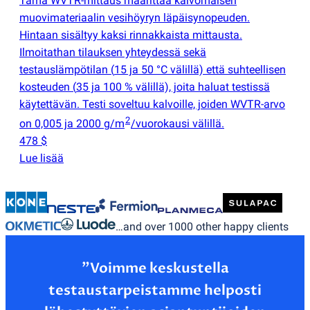
Tämä WVTR-mittaus määrittää kalvomaisen
muovimateriaalin vesihöyryn läpäisynopeuden.
Hintaan sisältyy kaksi rinnakkaista mittausta.
Ilmoitathan tilauksen yhteydessä sekä
testauslämpötilan
(
15 ja 50 °C välillä) että suhteellisen
kosteuden
(
35 ja 100 % välillä), joita haluat testissä
käytettävän. Testi soveltuu kalvoille, joiden WVTR-arvo
2
on 0,005 ja 2000 g/m
/vuorokausi välillä.
478 $
Lue lisää
…and over 1000 other happy clients
”Voimme keskustella
testaustarpeistamme helposti