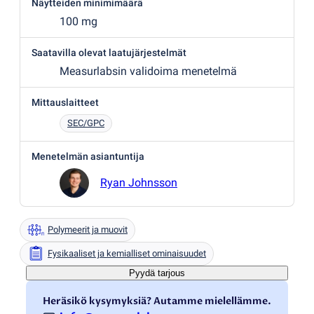
Näytteiden minimimäärä
100 mg
Saatavilla olevat laatujärjestelmät
Measurlabsin validoima menetelmä
Mittauslaitteet
SEC/GPC
Menetelmän asiantuntija
Ryan Johnsson
Polymeerit ja muovit
Fysikaaliset ja kemialliset ominaisuudet
Pyydä tarjous
Heräsikö kysymyksiä? Autamme mielellämme.