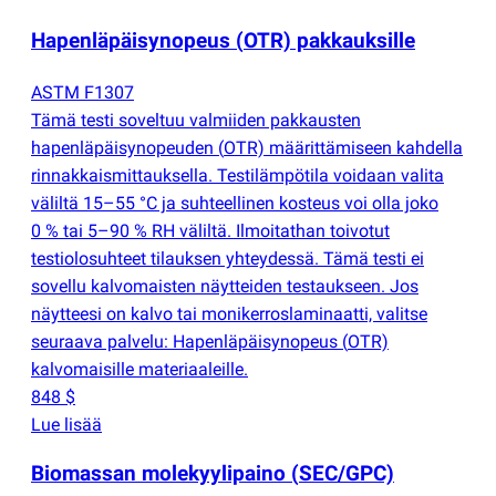
Hapenläpäisynopeus
(
OTR) pakkauksille
ASTM F1307
Tämä testi soveltuu valmiiden pakkausten
hapenläpäisynopeuden
(
OTR) määrittämiseen kahdella
rinnakkaismittauksella. Testilämpötila voidaan valita
väliltä 15–55 °C ja suhteellinen kosteus voi olla joko
0 % tai 5–90 % RH väliltä. Ilmoitathan toivotut
testiolosuhteet tilauksen yhteydessä. Tämä testi ei
sovellu kalvomaisten näytteiden testaukseen. Jos
näytteesi on kalvo tai monikerroslaminaatti, valitse
seuraava palvelu: Hapenläpäisynopeus
(
OTR)
kalvomaisille materiaaleille.
848 $
Lue lisää
Biomassan molekyylipaino
(
SEC/GPC)