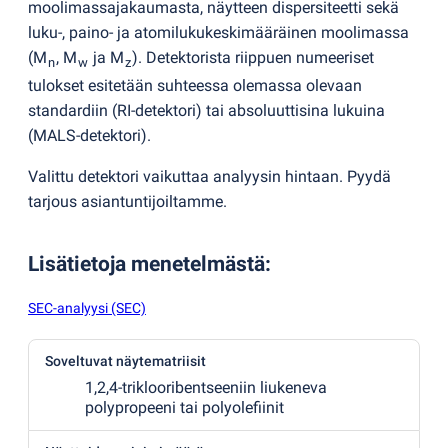
moolimassajakaumasta, näytteen dispersiteetti sekä
luku-, paino- ja atomilukukeskimääräinen moolimassa
(
M
, M
ja M
). Detektorista riippuen numeeriset
n
w
z
tulokset esitetään suhteessa olemassa olevaan
standardiin
(
RI-detektori) tai absoluuttisina lukuina
(
MALS-detektori).
Valittu detektori vaikuttaa analyysin hintaan. Pyydä
tarjous asiantuntijoiltamme.
Lisätietoja menetelmästä
:
SEC-analyysi (SEC)
Soveltuvat näytematriisit
1,2,4-triklooribentseeniin liukeneva
polypropeeni tai polyolefiinit