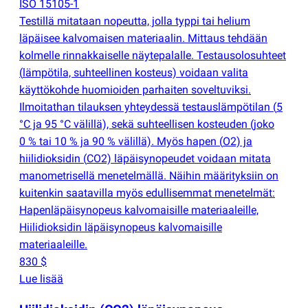
ISO 15105-1
Testillä mitataan nopeutta, jolla typpi tai helium
läpäisee kalvomaisen materiaalin. Mittaus tehdään
kolmelle rinnakkaiselle näytepalalle. Testausolosuhteet
(
lämpötila, suhteellinen kosteus) voidaan valita
käyttökohde huomioiden parhaiten soveltuviksi.
Ilmoitathan tilauksen yhteydessä testauslämpötilan
(
5
°C ja 95 °C välillä), sekä suhteellisen kosteuden
(
joko
0 % tai 10 % ja 90 % välillä). Myös hapen
(
O2) ja
hiilidioksidin
(
CO2) läpäisynopeudet voidaan mitata
manometrisellä menetelmällä. Näihin määrityksiin on
kuitenkin saatavilla myös edullisemmat menetelmät:
Hapenläpäisynopeus kalvomaisille materiaaleille,
Hiilidioksidin läpäisynopeus kalvomaisille
materiaaleille.
830 $
Lue lisää