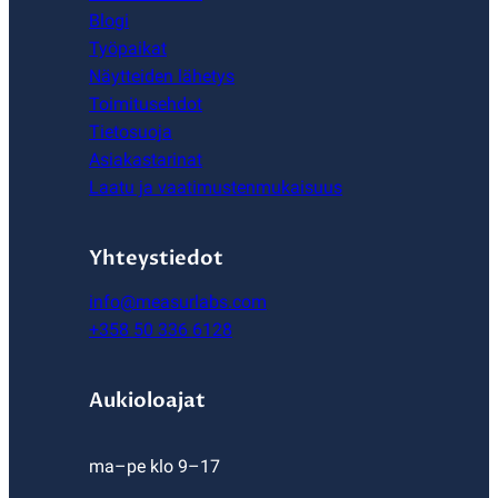
Blogi
Työpaikat
Näytteiden lähetys
Toimitusehdot
Tietosuoja
Asiakastarinat
Laatu ja vaatimustenmukaisuus
Yhteystiedot
info@measurlabs.com
+358 50 336 6128
Aukioloajat
ma–pe klo 9–17