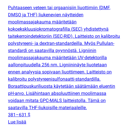
Puhtaaseen veteen tai orgaanisiin liuottimiin
(
DMF,
DMSO ja THF) liukenevien näytteiden
moolimassajakauma määritetään
kokoekskluusiokromatografilla
(
SEC) yhdistettynä
taitekerroindetektoriin
(
SEC-RID). Laitteisto on kalibroitu
polystyreeni- ja dextran-standardeilla. Myös Pullulan-
standardi on saatavilla pyynnöstä. Ligniinin
moolimassajakauma määritetään UV-detektorilla
aallonpituudella 256 nm. Ligniininäyte liuotetaan
ennen analyysia sopivaan liuottimeen. Laitteisto on
kalibroitu polystyreenisulfonaatti-standardilla.
Boraattipuskuriliuosta käytetään säätämään eluentin
pH-arvo. Lisähintaan absoluuttiinen moolimassa
voidaan mitata GPC-MALS laitteistolla. Tämä on
saatavilla THF-liukoisille materiaaleille.
381–631 $
Lue lisää