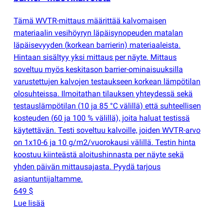
Tämä WVTR-mittaus määrittää kalvomaisen
materiaalin vesihöyryn läpäisynopeuden matalan
läpäisevyyden
(
korkean barrierin) materiaaleista.
Hintaan sisältyy yksi mittaus per näyte. Mittaus
soveltuu myös keskitason barrier-ominaisuuksilla
varustettujen kalvojen testaukseen korkean lämpötilan
olosuhteissa. Ilmoitathan tilauksen yhteydessä sekä
testauslämpötilan
(
10 ja 85 °C välillä) että suhteellisen
kosteuden
(
60 ja 100 % välillä), joita haluat testissä
käytettävän. Testi soveltuu kalvoille, joiden WVTR-arvo
on 1x10-6 ja 10 g/m2/vuorokausi välillä. Testin hinta
koostuu kiinteästä aloitushinnasta per näyte sekä
yhden päivän mittausajasta. Pyydä tarjous
asiantuntijaltamme.
649 $
Lue lisää