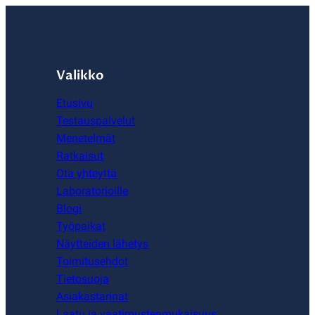
Valikko
Etusivu
Testauspalvelut
Menetelmät
Ratkaisut
Ota yhteyttä
Laboratorioille
Blogi
Työpaikat
Näytteiden lähetys
Toimitusehdot
Tietosuoja
Asiakastarinat
Laatu ja vaatimustenmukaisuus