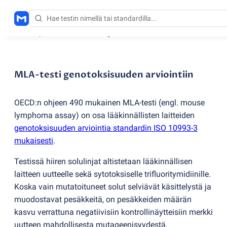
Testauspalvelut
/
MLA-testi genotoksisuuden arviointiin
MLA-testi genotoksisuuden arviointiin
OECD:n ohjeen 490 mukainen MLA-testi
(
engl. mouse
lymphoma assay) on osa lääkinnällisten laitteiden
genotoksisuuden arviointia standardin ISO 10993-3
mukaisesti
.
Testissä hiiren solulinjat altistetaan lääkinnällisen
laitteen uutteelle sekä sytotoksiselle trifluoritymidiinille.
Koska vain mutatoituneet solut selviävät käsittelystä ja
muodostavat pesäkkeitä, on pesäkkeiden määrän
kasvu verrattuna negatiivisiin kontrollinäytteisiin merkki
uutteen mahdollisesta mutageenisyydestä.