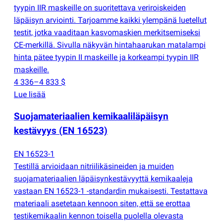
tyypin IIR maskeille on suoritettava veriroiskeiden
läpäisyn arviointi. Tarjoamme kaikki ylempänä luetellut
testit, jotka vaaditaan kasvomaskien merkitsemiseksi
CE-merkillä. Sivulla näkyvän hintahaarukan matalampi
hinta pätee tyypin II maskeille ja korkeampi tyypin IIR
maskeille.
4 336–4 833 $
Lue lisää
Suojamateriaalien kemikaaliläpäisyn
kestävyys
(
EN 16523)
EN 16523-1
Testillä arvioidaan nitriilikäsineiden ja muiden
suojamateriaalien läpäisynkestävyyttä kemikaaleja
vastaan EN 16523-1 -standardin mukaisesti. Testattava
materiaali asetetaan kennoon siten, että se erottaa
testikemikaalin kennon toisella puolella olevasta