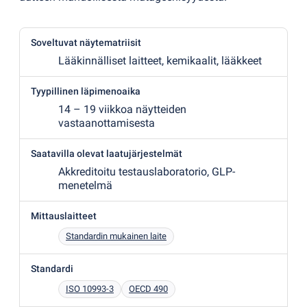
Soveltuvat näytematriisit
Lääkinnälliset laitteet, kemikaalit, lääkkeet
Tyypillinen läpimenoaika
14 – 19 viikkoa näytteiden
vastaanottamisesta
Saatavilla olevat laatujärjestelmät
Akkreditoitu testauslaboratorio, GLP-
menetelmä
Mittauslaitteet
Standardin mukainen laite
Standardi
ISO 10993-3
OECD 490