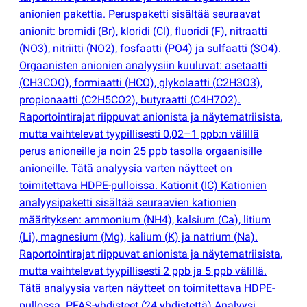
anionien pakettia. Peruspaketti sisältää seuraavat
anionit: bromidi
(
Br), kloridi
(
Cl), fluoridi
(
F), nitraatti
(
NO3), nitriitti
(
NO2), fosfaatti
(
PO4) ja sulfaatti
(
SO4).
Orgaanisten anionien analyysiin kuuluvat: asetaatti
(
CH3COO), formiaatti
(
HCO), glykolaatti
(
C2H3O3),
propionaatti
(
C2H5CO2), butyraatti
(
C4H7O2).
Raportointirajat riippuvat anionista ja näytematriisista,
mutta vaihtelevat tyypillisesti 0,02–1 ppb:n välillä
perus anioneille ja noin 25 ppb tasolla orgaanisille
anioneille. Tätä analyysia varten näytteet on
toimitettava HDPE-pulloissa. Kationit
(
IC) Kationien
analyysipaketti sisältää seuraavien kationien
määrityksen: ammonium
(
NH4), kalsium
(
Ca), litium
(
Li), magnesium
(
Mg), kalium
(
K) ja natrium
(
Na).
Raportointirajat riippuvat anionista ja näytematriisista,
mutta vaihtelevat tyypillisesti 2 ppb ja 5 ppb välillä.
Tätä analyysia varten näytteet on toimitettava HDPE-
pullossa. PFAS-yhdisteet
(
24 yhdistettä) Analyysi