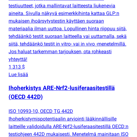
testiuutteet, jotka mallintavat laitteesta liukenevia
aineita. Sivulla näkyvä esimerkkihinta kattaa GLP:n
mukaisen ihoärsytystestin käyttäen suoraan
materiaalia ilman uuttoa. Lopullinen hinta riippuu siitä,
tehdäänkö testit suoraan laitteella vai uuttamalla, sekä
siitä, tehdäänkö testit in vitro- vai in vivo -menetelmillä.
Jos haluat tarkemman tarjouksen, ota rohkeasti
yhteyttä!
1 313 $
Lue lisää
Ihoherkistys ARE-Nrf2-lusiferaasitestillä
(
OECD 442D)
ISO 10993-10, OECD TG 442D
Ihoherkistymispotentiaalin arviointi lääkinnällisille
laitteille validoidulla ARE-Nrf2-lusiferaasitestillä OECD:n
testiohjeen 442D mukaisesti. Menetelmä mainitaan ISO