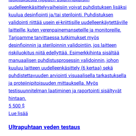
uudelleenkäsittelyvaiheisiin voivat puhdistuksen lisäksi
kuulua desinfiointi ja/tai sterilointi. Puhdistuksen
validointi riittää usein ei-kriittisille uudelleenkäytettäville
laitteille, kuten verenpainemanseteille ja monitoreille.
Tarjoamme tarvittaessa tutkimukset myös
desinfioinnin ja steriloinnin validointiin, jos laitteen
riskiluokitus niitä edellyttää. Esimerkkihinta sisältää
manuaalisen puhdistusprosessin validoinnin, johon
kuuluu laitteen uudelleenkäsittely
(
6 kertaa) sekä
puhdistettavuuden arviointi visuaalisella tarkastuksella
ja proteiinipitoisuuden mittauksella. Myös
testisuunnitelman laatiminen ja raportointi sisältyvät
hintaan.
5 500 $
Lue lisää
Ultrapuhtaan veden testaus