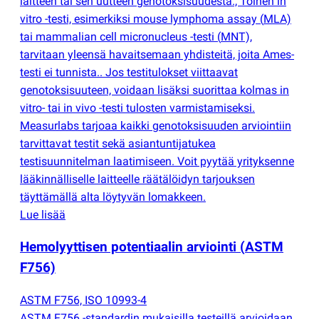
laitteen tai sen uutteen genotoksisuudesta., Toinen in
vitro -testi, esimerkiksi mouse lymphoma assay
(
MLA)
tai mammalian cell micronucleus -testi
(
MNT),
tarvitaan yleensä havaitsemaan yhdisteitä, joita Ames-
testi ei tunnista.. Jos testitulokset viittaavat
genotoksisuuteen, voidaan lisäksi suorittaa kolmas in
vitro- tai in vivo -testi tulosten varmistamiseksi.
Measurlabs tarjoaa kaikki genotoksisuuden arviointiin
tarvittavat testit sekä asiantuntijatukea
testisuunnitelman laatimiseen. Voit pyytää yrityksenne
lääkinnälliselle laitteelle räätälöidyn tarjouksen
täyttämällä alta löytyvän lomakkeen.
Lue lisää
Hemolyyttisen potentiaalin arviointi
(
ASTM
F756)
ASTM F756, ISO 10993-4
ASTM F756 -standardin mukaisilla testeillä arvioidaan