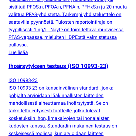
sisältää PFOS:n, PFOA:n, PFNA:n, PFHxS:n ja 20 muuta
valittua PFAS-yhdistettä. Tarkempi yhdisteluettelo on
saatavilla pyynnöstä. Tulosten raportointiraja on
tyypillisesti 1 ng/L. Näyte on toimitettava muovisessa
PFAS-vapaassa, mieluiten HDPE:stä valmistetussa
pullossa.
Lue lisää
Ihoärsytyksen testaus
(
ISO 10993-23)
ISO 10993-23
ISO 10993-23 on kansainvälinen standardi, jonka
pohjalta arvioidaan lääkinnällisten laitteiden
mahdollisesti aiheuttamaa ihoärsytystä. Se on
tarkoitettu erityisesti tuotteille, jotka tulevat
kosketuksiin ihon, limakalvojen tai ihonalaisten
kudosten kanssa. Standardin mukainen testaus on
keskeisessä roolissa, kun arvioidaan laitteen