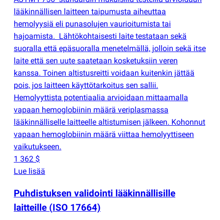
lääkinnällisen laitteen taipumusta aiheuttaa
hemolyysiä eli punasolujen vaurioitumista tai
hajoamista. Lähtökohtaisesti laite testataan sekä
suoralla että epäsuoralla menetelmällä, jolloin sekä itse
laite että sen uute saatetaan kosketuksiin veren
kanssa. Toinen altistusreitti voidaan kuitenkin jättää
pois, jos laitteen käyttötarkoitus sen sallii.
Hemolyyttista potentiaalia arvioidaan mittaamalla
vapaan hemoglobiinin määrä veriplasmassa
lääkinnälliselle laitteelle altistumisen jälkeen. Kohonnut
vapaan hemoglobiinin määrä viittaa hemolyyttiseen
vaikutukseen.
1 362 $
Lue lisää
Puhdistuksen validointi lääkinnällisille
laitteille
(
ISO 17664)