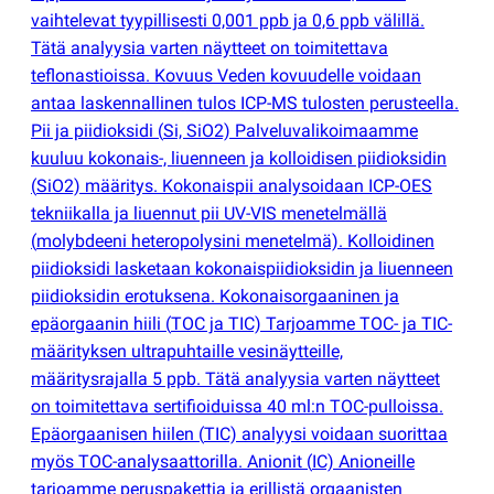
vaihtelevat tyypillisesti 0,001 ppb ja 0,6 ppb välillä.
Tätä analyysia varten näytteet on toimitettava
teflonastioissa. Kovuus Veden kovuudelle voidaan
antaa laskennallinen tulos ICP-MS tulosten perusteella.
Pii ja piidioksidi
(
Si, SiO2) Palveluvalikoimaamme
kuuluu kokonais-, liuenneen ja kolloidisen piidioksidin
(
SiO2) määritys. Kokonaispii analysoidaan ICP-OES
tekniikalla ja liuennut pii UV-VIS menetelmällä
(
molybdeeni heteropolysini menetelmä). Kolloidinen
piidioksidi lasketaan kokonaispiidioksidin ja liuenneen
piidioksidin erotuksena. Kokonaisorgaaninen ja
epäorgaanin hiili
(
TOC ja TIC) Tarjoamme TOC- ja TIC-
määrityksen ultrapuhtaille vesinäytteille,
määritysrajalla 5 ppb. Tätä analyysia varten näytteet
on toimitettava sertifioiduissa 40 ml:n TOC-pulloissa.
Epäorgaanisen hiilen
(
TIC) analyysi voidaan suorittaa
myös TOC-analysaattorilla. Anionit
(
IC) Anioneille
tarjoamme peruspakettia ja erillistä orgaanisten