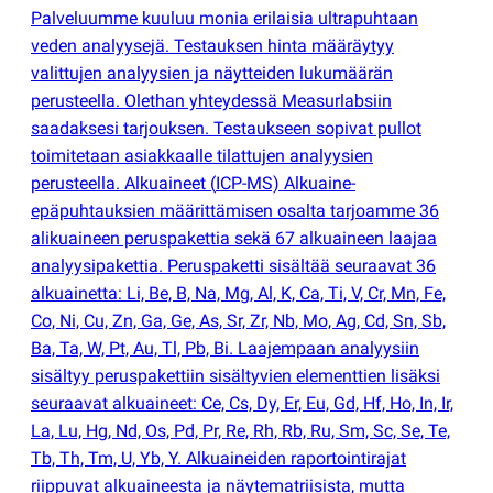
Palveluumme kuuluu monia erilaisia ultrapuhtaan
veden analyysejä. Testauksen hinta määräytyy
valittujen analyysien ja näytteiden lukumäärän
perusteella. Olethan yhteydessä Measurlabsiin
saadaksesi tarjouksen. Testaukseen sopivat pullot
toimitetaan asiakkaalle tilattujen analyysien
perusteella. Alkuaineet
(
ICP-MS) Alkuaine-
epäpuhtauksien määrittämisen osalta tarjoamme 36
alikuaineen peruspakettia sekä 67 alkuaineen laajaa
analyysipakettia. Peruspaketti sisältää seuraavat 36
alkuainetta: Li, Be, B, Na, Mg, Al, K, Ca, Ti, V, Cr, Mn, Fe,
Co, Ni, Cu, Zn, Ga, Ge, As, Sr, Zr, Nb, Mo, Ag, Cd, Sn, Sb,
Ba, Ta, W, Pt, Au, Tl, Pb, Bi. Laajempaan analyysiin
sisältyy peruspakettiin sisältyvien elementtien lisäksi
seuraavat alkuaineet: Ce, Cs, Dy, Er, Eu, Gd, Hf, Ho, In, Ir,
La, Lu, Hg, Nd, Os, Pd, Pr, Re, Rh, Rb, Ru, Sm, Sc, Se, Te,
Tb, Th, Tm, U, Yb, Y. Alkuaineiden raportointirajat
riippuvat alkuaineesta ja näytematriisista, mutta