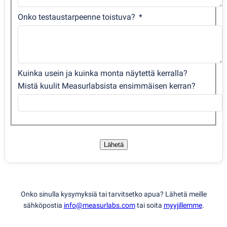
Onko testaustarpeenne toistuva?
Kuinka usein ja kuinka monta näytettä kerralla?
Mistä kuulit Measurlabsista ensimmäisen kerran?
Lähetä
Onko sinulla kysymyksiä tai tarvitsetko apua? Lähetä meille
sähköpostia
info@measurlabs.com
tai soita
myyjillemme
.