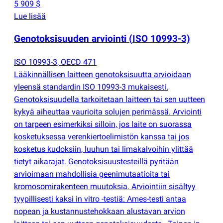
5 909 $
Lue lisää
Genotoksisuuden arviointi
(
ISO 10993-3)
ISO 10993-3, OECD 471
Lääkinnällisen laitteen genotoksisuutta arvioidaan
yleensä standardin ISO 10993-3 mukaisesti.
Genotoksisuudella tarkoitetaan laitteen tai sen uutteen
kykyä aiheuttaa vaurioita solujen perimässä. Arviointi
on tarpeen esimerkiksi silloin, jos laite on suorassa
kosketuksessa verenkiertoelimistön kanssa tai jos
kosketus kudoksiin, luuhun tai limakalvoihin ylittää
tietyt aikarajat. Genotoksisuustesteillä pyritään
arvioimaan mahdollisia geenimutaatioita tai
kromosomirakenteen muutoksia. Arviointiin sisältyy
tyypillisesti kaksi in vitro -testiä: Ames-testi antaa
nopean ja kustannustehokkaan alustavan arvion