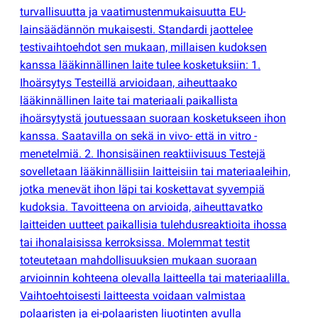
turvallisuutta ja vaatimustenmukaisuutta EU-
lainsäädännön mukaisesti. Standardi jaottelee
testivaihtoehdot sen mukaan, millaisen kudoksen
kanssa lääkinnällinen laite tulee kosketuksiin: 1.
Ihoärsytys Testeillä arvioidaan, aiheuttaako
lääkinnällinen laite tai materiaali paikallista
ihoärsytystä joutuessaan suoraan kosketukseen ihon
kanssa. Saatavilla on sekä in vivo- että in vitro -
menetelmiä. 2. Ihonsisäinen reaktiivisuus Testejä
sovelletaan lääkinnällisiin laitteisiin tai materiaaleihin,
jotka menevät ihon läpi tai koskettavat syvempiä
kudoksia. Tavoitteena on arvioida, aiheuttavatko
laitteiden uutteet paikallisia tulehdusreaktioita ihossa
tai ihonalaisissa kerroksissa. Molemmat testit
toteutetaan mahdollisuuksien mukaan suoraan
arvioinnin kohteena olevalla laitteella tai materiaalilla.
Vaihtoehtoisesti laitteesta voidaan valmistaa
polaaristen ja ei-polaaristen liuotinten avulla