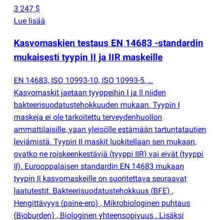
3 247 $
Lue lisää
Kasvomaskien testaus EN 14683 -standardin
mukaisesti tyypin II ja IIR maskeille
EN 14683, ISO 10993-10, ISO 10993-5, …
Kasvomaskit jaetaan tyyppeihin I ja II niiden
bakteerisuodatustehokkuuden mukaan. Tyypin I
maskeja ei ole tarkoitettu terveydenhuollon
ammattilaisille, vaan yleisölle estämään tartuntatautien
leviämistä. Tyypin II maskit luokitellaan sen mukaan,
ovatko ne roiskeenkestäviä
(
tyyppi IIR) vai eivät
(
tyyppi
II). Eurooppalaisen standardin EN 14683 mukaan
tyypin II kasvomaskeille on suoritettava seuraavat
laatutestit: Bakteerisuodatustehokkuus
(
BFE) ,
Hengittävyys
(
paine-ero) , Mikrobiologinen puhtaus
(
Bioburden) , Biologinen yhteensopivuus . Lisäksi