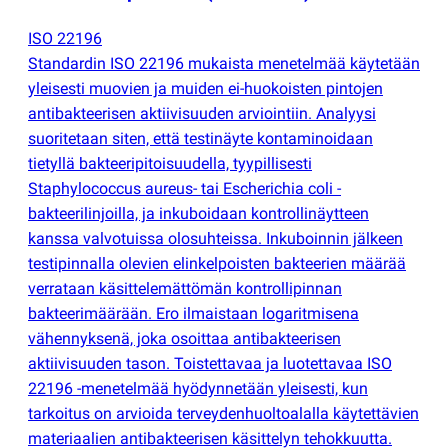
ISO 22196
Standardin ISO 22196 mukaista menetelmää käytetään
yleisesti muovien ja muiden ei-huokoisten pintojen
antibakteerisen aktiivisuuden arviointiin. Analyysi
suoritetaan siten, että testinäyte kontaminoidaan
tietyllä bakteeripitoisuudella, tyypillisesti
Staphylococcus aureus- tai Escherichia coli -
bakteerilinjoilla, ja inkuboidaan kontrollinäytteen
kanssa valvotuissa olosuhteissa. Inkuboinnin jälkeen
testipinnalla olevien elinkelpoisten bakteerien määrää
verrataan käsittelemättömän kontrollipinnan
bakteerimäärään. Ero ilmaistaan logaritmisena
vähennyksenä, joka osoittaa antibakteerisen
aktiivisuuden tason. Toistettavaa ja luotettavaa ISO
22196 -menetelmää hyödynnetään yleisesti, kun
tarkoitus on arvioida terveydenhuoltoalalla käytettävien
materiaalien antibakteerisen käsittelyn tehokkuutta.