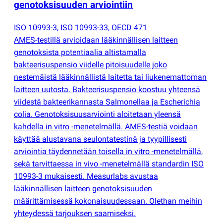
genotoksisuuden arviointiin
ISO 10993-3, ISO 10993-33, OECD 471
AMES-testillä arvioidaan lääkinnällisen laitteen
genotoksista potentiaalia altistamalla
bakteerisuspensio viidelle pitoisuudelle joko
nestemäistä lääkinnällistä laitetta tai liukenemattoman
laitteen uutosta. Bakteerisuspensio koostuu yhteensä
viidestä bakteerikannasta Salmonellaa ja Escherichia
colia. Genotoksisuusarviointi aloitetaan yleensä
kahdella in vitro -menetelmällä. AMES-testiä voidaan
käyttää alustavana seulontatestinä ja tyypillisesti
arviointia täydennetään toisella in vitro -menetelmällä,
sekä tarvittaessa in vivo -menetelmällä standardin ISO
10993-3 mukaisesti. Measurlabs avustaa
lääkinnällisen laitteen genotoksisuuden
määrittämisessä kokonaisuudessaan. Olethan meihin
yhteydessä tarjouksen saamiseksi.