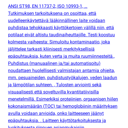
ANSI ST98, EN 11737-2, ISO 10993-1, …
Tutkimuksen tarkoituksena on osoittaa, että
uudelleenkäytettävä lääkinnällinen laite voidaan
puhdistaa tehokkaasti käyttökertojen välillä niin, että
potilaat eivät altistu taudinaiheuttajille. Testi koostuu
kolmesta vaiheesta: Simuloitu kontaminaatio, joka
jäljittelee tarkasti kliinisesti merkityksellisiä
epäpuhtauksia, kuten verta ja muita ruumiinnesteitä.,
Puhdistus
(
manuaalinen ja/tai automatisoitu)
noudattaen huolellisesti valmistajan antamia ohjeita,
mm. pesuaineiden, puhdistustyökalujen, veden laadun
ja lämpötilan suhteen. , Tulosten arviointi sekä
visuaalisesti että soveltuvilla kvantitatiivisilla
menetelmillä. Esimerkiksi proteiinien, orgaanisen hiilen
kokonaismäärän
(
TOC) tai hemoglobiinin määrityksen
avulla voidaan arvioida, onko laitteeseen jäänyt
epäpuhtauksia. . Laitteen käyttötarkoituksesta ja
luokituksesta riippuen asianmukaisiin