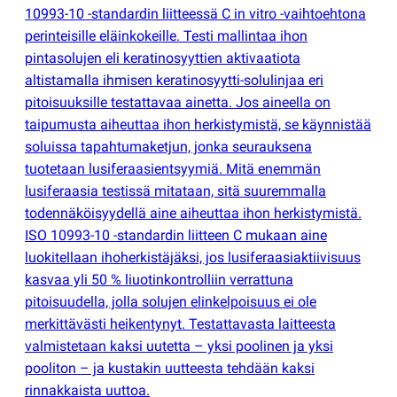
10993-10 -standardin liitteessä C in vitro -vaihtoehtona
perinteisille eläinkokeille. Testi mallintaa ihon
pintasolujen eli keratinosyyttien aktivaatiota
altistamalla ihmisen keratinosyytti-solulinjaa eri
pitoisuuksille testattavaa ainetta. Jos aineella on
taipumusta aiheuttaa ihon herkistymistä, se käynnistää
soluissa tapahtumaketjun, jonka seurauksena
tuotetaan lusiferaasientsyymiä. Mitä enemmän
lusiferaasia testissä mitataan, sitä suuremmalla
todennäköisyydellä aine aiheuttaa ihon herkistymistä.
ISO 10993-10 -standardin liitteen C mukaan aine
luokitellaan ihoherkistäjäksi, jos lusiferaasiaktiivisuus
kasvaa yli 50 % liuotinkontrolliin verrattuna
pitoisuudella, jolla solujen elinkelpoisuus ei ole
merkittävästi heikentynyt. Testattavasta laitteesta
valmistetaan kaksi uutetta – yksi poolinen ja yksi
pooliton – ja kustakin uutteesta tehdään kaksi
rinnakkaista uuttoa.