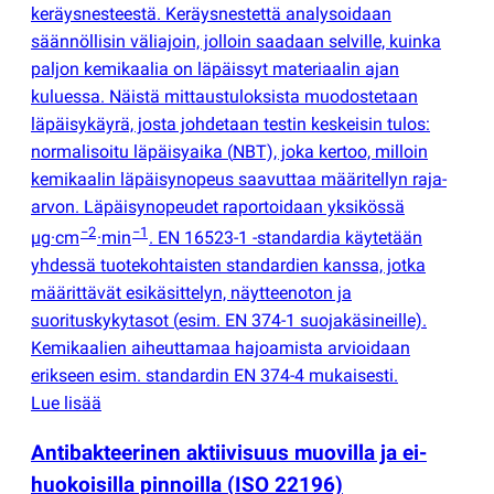
keräysnesteestä. Keräysnestettä analysoidaan
säännöllisin väliajoin, jolloin saadaan selville, kuinka
paljon kemikaalia on läpäissyt materiaalin ajan
kuluessa. Näistä mittaustuloksista muodostetaan
läpäisykäyrä, josta johdetaan testin keskeisin tulos:
normalisoitu läpäisyaika
(
NBT), joka kertoo, milloin
kemikaalin läpäisynopeus saavuttaa määritellyn raja-
arvon. Läpäisynopeudet raportoidaan yksikössä
−2
−1
µg·cm
·min
. EN 16523-1 -standardia käytetään
yhdessä tuotekohtaisten standardien kanssa, jotka
määrittävät esikäsittelyn, näytteenoton ja
suorituskykytasot
(
esim. EN 374-1 suojakäsineille).
Kemikaalien aiheuttamaa hajoamista arvioidaan
erikseen esim. standardin EN 374-4 mukaisesti.
Lue lisää
Antibakteerinen aktiivisuus muovilla ja ei-
huokoisilla pinnoilla
(
ISO 22196)