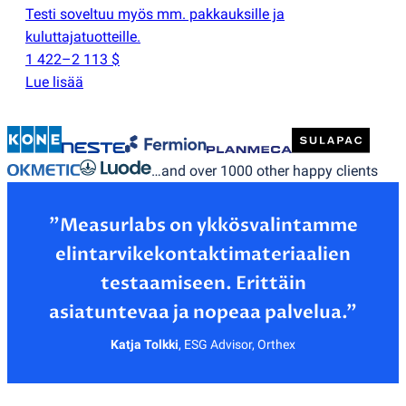
Testi soveltuu myös mm. pakkauksille ja
kuluttajatuotteille.
1 422–2 113 $
Lue lisää
…and over 1000 other happy clients
”Measurlabs on ykkösvalintamme
elintarvikekontaktimateriaalien
testaamiseen. Erittäin
Katja Tolkki
,
ESG Advisor, Orthex