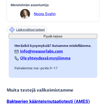
Menetelmän asiantuntija
Noora Svahn
Lääkinnälliset laitteet
Pyydä tarjous
Heräsikö kysymyksiä? Autamme mielellämme.
info@measurlabs.com
Ole yhteydessä myyjiimme
Palvelemme: ma–pe klo 9–17
Muita testejä valikoimistamme
Bakteerien käänteismutaatiotesti
(
AMES)