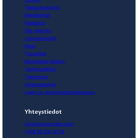
Testauspalvelut
Menetelmät
Ratkaisut
Ota yhteyttä
Laboratorioille
Blogi
Työpaikat
Näytteiden lähetys
Toimitusehdot
Tietosuoja
Asiakastarinat
Laatu ja vaatimustenmukaisuus
Yhteystiedot
info@measurlabs.com
+358 50 336 6128