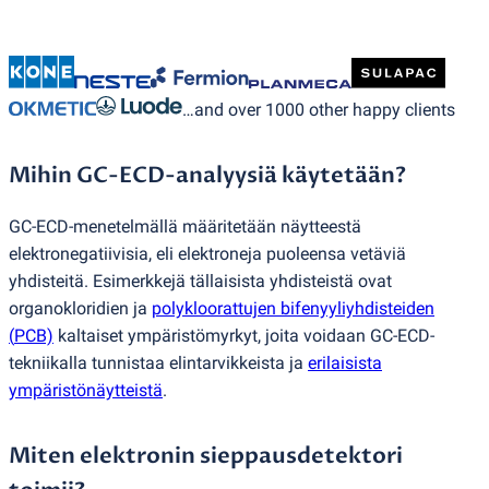
…and over 1000 other happy clients
Mihin GC-ECD-analyysiä käytetään?
GC-ECD-menetelmällä määritetään näytteestä
elektronegatiivisia, eli elektroneja puoleensa vetäviä
yhdisteitä. Esimerkkejä tällaisista yhdisteistä ovat
organokloridien ja
polykloorattujen bifenyyliyhdisteiden
(
PCB)
kaltaiset ympäristömyrkyt, joita voidaan GC-ECD-
tekniikalla tunnistaa elintarvikkeista ja
erilaisista
ympäristönäytteistä
.
Miten elektronin sieppausdetektori