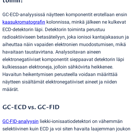
toimii?
GC-ECD-analyysissä näytteen komponentit erotellaan ensin
kaasukromatografin
kolonnissa, minkä jälkeen ne kulkevat
ECD-detektorin läpi. Detektorin toiminta perustuu
radioaktiiviseen betasäteilyyn, joka ionisoi kantajakaasun ja
aiheuttaa näin vapaiden elektronien muodostumisen, mikä
havaitaan taustavirtana. Analysoitavan aineen
elektronegatiiviset komponentit sieppaavat detektorin läpi
kulkiessaan elektroneja, jolloin sähkövirta heikkenee.
Havaitun heikentymisen perusteella voidaan määrittää
näytteen sisältämät elektronegatiiviset aineet ja niiden
määrät.
GC-ECD vs. GC-FID
GC-FID-analyysin
liekki-ionisaatiodetektori on vähemmän
selektiivinen kuin ECD ja voi siten havaita laajemman joukon