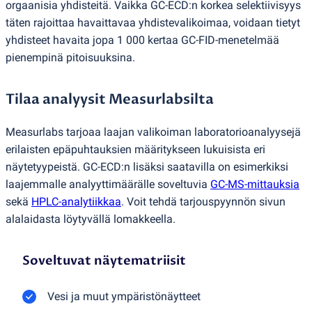
orgaanisia yhdisteitä. Vaikka GC-ECD:n korkea selektiivisyys
täten rajoittaa havaittavaa yhdistevalikoimaa, voidaan tietyt
yhdisteet havaita jopa 1 000 kertaa GC-FID-menetelmää
pienempinä pitoisuuksina.
Tilaa analyysit Measurlabsilta
Measurlabs tarjoaa laajan valikoiman laboratorioanalyysejä
erilaisten epäpuhtauksien määritykseen lukuisista eri
näytetyypeistä. GC-ECD:n lisäksi saatavilla on esimerkiksi
laajemmalle analyyttimäärälle soveltuvia
GC-MS-mittauksia
sekä
HPLC-analytiikkaa
. Voit tehdä tarjouspyynnön sivun
alalaidasta löytyvällä lomakkeella.
Soveltuvat näytematriisit
Vesi ja muut ympäristönäytteet