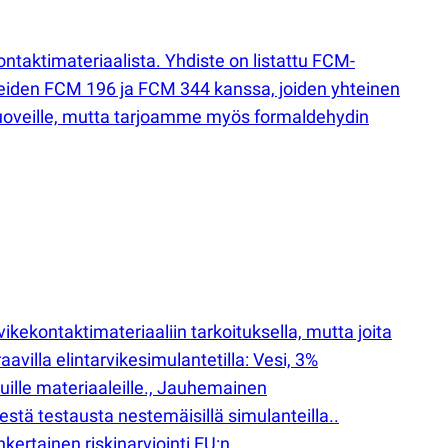
taktimateriaalista. Yhdiste on listattu FCM-
steiden FCM 196 ja FCM 344 kanssa, joiden yhteinen
uoveille, mutta tarjoamme myös formaldehydin
rvikekontaktimateriaaliin tarkoituksella, mutta joita
villa elintarvikesimulantetilla: Vesi, 3%
tuille materiaaleille., Jauhemainen
 kestä testausta nestemäisillä simulanteilla..
kertainen riskinarviointi EU:n