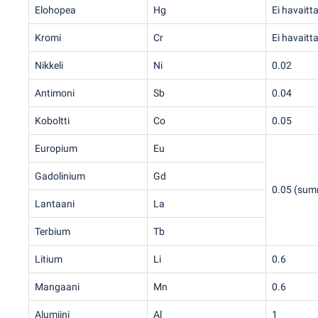
Elohopea
Hg
Ei havaitt
Kromi
Cr
Ei havaitt
Nikkeli
Ni
0.02
Antimoni
Sb
0.04
Koboltti
Co
0.05
Europium
Eu
Gadolinium
Gd
0.05
(
sum
Lantaani
La
Terbium
Tb
Litium
Li
0.6
Mangaani
Mn
0.6
Alumiini
Al
1