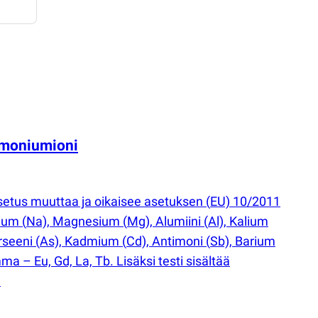
ammoniumioni
 asetus muuttaa ja oikaisee asetuksen
(
EU) 10/2011
rium
(
Na), Magnesium
(
Mg), Alumiini
(
Al), Kalium
rseeni
(
As), Kadmium
(
Cd), Antimoni
(
Sb), Barium
a – Eu, Gd, La, Tb. Lisäksi testi sisältää
.