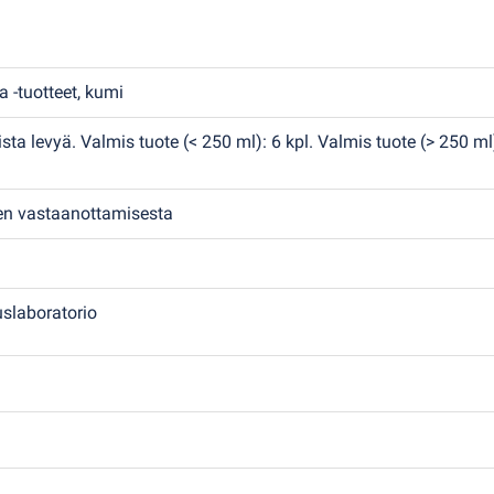
a -tuotteet, kumi
ista levyä. Valmis tuote
(
< 250 ml): 6 kpl. Valmis tuote
(
> 250 ml
den vastaanottamisesta
uslaboratorio