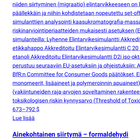
niiden siirtyminen
(
migraatio) elintarvikkeeseen on
päällekkäin ja niihin kohdistetaan nopeutettu set-of
simulanttien analysointi kaasukromatografia-mass
riskinarviointiperiaatteiden mukaisesti asetuksen
(
E
simulanteilla: Lyhenne Elintarvikesimulantti Akkredit
etikkahappo Akkreditoitu Elintarvikesimulantti C 20 
etanoli Akkreditoitu Elintarvikesimulantti D2i iso-ok
perustuu seuraaviin EU-asetuksiin ja ohjeistuksiin:
BfR:n Committee for Consumer Goods päätökset, EFSAn
monomeerit, lisäaineet ja polymeroinnin apuaineet),
(
vakiintuneiden raja-arvojen soveltaminen rakenteell
toksikologisen riskin kynnysarvo
(
Threshold of Toxic
673–792 $
Lue lisää
Ainekohtainen siirtymä – formaldehydi