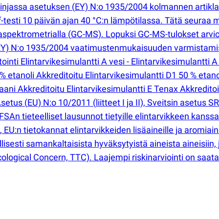
 linjassa asetuksen
(
EY) N:o 1935/2004 kolmannen artikla
f-testi 10 päivän ajan 40 °C:n lämpötilassa. Tätä seuraa mi
aspektrometrialla
(
GC-MS). Lopuksi GC-MS-tulokset arvioi
Y) N:o 1935/2004 vaatimustenmukaisuuden varmistamisek
ointi Elintarvikesimulantti A vesi - Elintarvikesimulantti A
% etanoli Akkreditoitu Elintarvikesimulantti D1 50 % etano
taani Akkreditoitu Elintarvikesimulantti E Tenax Akkreditoi
 Asetus
(
EU) N:o 10/2011
(
liitteet I ja II), Sveitsin asetus
 tieteelliset lausunnot tietyille elintarvikkeen kanssa 
 EU:n tietokannat elintarvikkeiden lisäaineille ja aromiai
isesti samankaltaisista hyväksytyistä aineista aineisiin, 
ological Concern, TTC). Laajempi riskinarviointi on saat