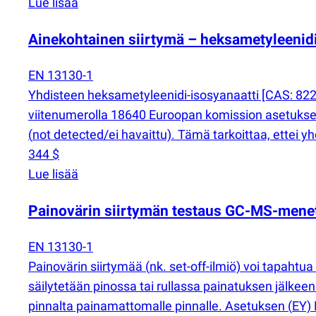
Lue lisää
Ainekohtainen siirtymä – heksametyleenidi
EN 13130-1
Yhdisteen heksametyleenidi-isosyanaatti [CAS: 822-
viitenumerolla 18640 Euroopan komission asetuks
(
not detected/ei havaittu). Tämä tarkoittaa, ettei y
344 $
Lue lisää
Painovärin siirtymän testaus GC-MS-mene
EN 13130-1
Painovärin siirtymää
(
nk. set-off-ilmiö) voi tapahtu
säilytetään pinossa tai rullassa painatuksen jälkeen
pinnalta painamattomalle pinnalle. Asetuksen
(
EY)