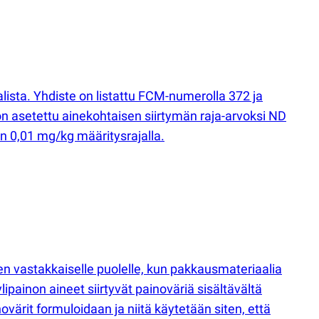
lista. Yhdiste on listattu FCM-numerolla 372 ja
n asetettu ainekohtaisen siirtymän raja-arvoksi ND
in 0,01 mg/kg määritysrajalla.
jen vastakkaiselle puolelle, kun pakkausmateriaalia
ipainon aineet siirtyvät painoväriä sisältävältä
novärit formuloidaan ja niitä käytetään siten, että