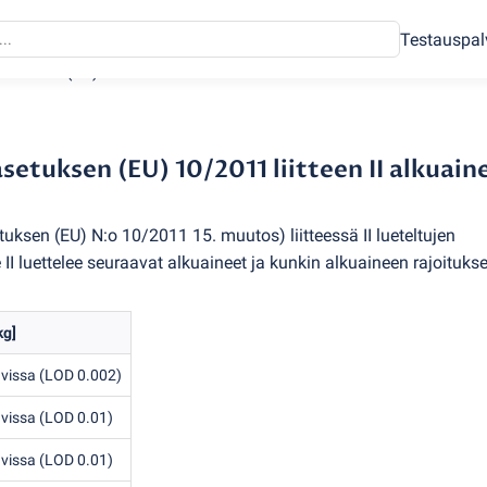
Testauspal
asetuksen
(
EU) 10/2011 liitteen II alkuaineet
setuksen (EU) 10/2011 liitteen II alkuain
etuksen
(
EU) N:o 10/2011 15. muutos) liitteessä II lueteltujen
II luettelee seuraavat alkuaineet ja kunkin alkuaineen rajoitukse
kg]
avissa
(
LOD 0.002)
avissa
(
LOD 0.01)
avissa
(
LOD 0.01)