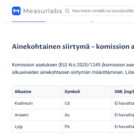
Testauspalvelut
/
Ainekohtainen siirtymä – komission 
Ainekohtainen siirtymä – komission a
Komission asetuksen
(
EU) N:o 2020/1245
(
komission as
alkuaineiden ainekohtaisen siirtymän määrittäminen. Liite 
Alkuaine
Symboli
SML [mg/
Kadmium
Cd
Ei havaitt
Arseeni
As
Ei havaitt
Lyijy
Pb
Ei havaitt