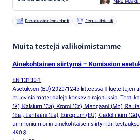
Niko Markk
Ruokakontaktimateriaalit
Regulaatiotestit
Muita testejä valikoimistamme
Ainekohtainen siirtymä – Komission aset
EN 13130-1
Asetuksen
(
EU) 2020/1245 liitteessä II lueteltujen
muovisia materiaaleja koskevia rajoituksia. Testi ka
(
K), Kalsium
(
Ca), Kromi
(
Cr), Mangaani
(
Mn), Raut
(
Ba), Lantaani
(
La), Europium
(
EU), Gadolinium
(
Gd)
ammoniumionin ainekohtaisen siirtymän testauksen,
490 $