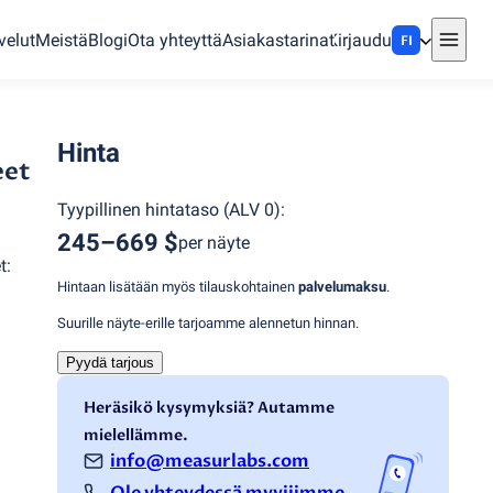
velut
Meistä
Blogi
Ota yhteyttä
Asiakastarinat
Kirjaudu
FI
Hinta
eet
Tyypillinen hintataso
(
ALV 0
):
245–669 $
per näyte
t:
Hintaan lisätään myös tilauskohtainen
palvelumaksu
.
Suurille näyte-erille tarjoamme alennetun hinnan.
Pyydä tarjous
Heräsikö kysymyksiä? Autamme
mielellämme.
info@measurlabs.com
Ole yhteydessä myyjiimme