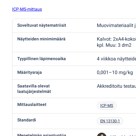
ICP-MS-mittaus
Muovimateriaalit j
Soveltuvat näytematriisit
Kalvot: 2xA4-koko
Näytteiden minimimäärä
kpl. Muu: 3 dm2
4 viikkoa näyttei
Tyypillinen läpimenoaika
0,001–10 mg/kg
Määritysraja
Akkreditoitu testa
Saatavilla olevat
laatujärjestelmät
Mittauslaitteet
ICP-MS
Standardi
EN 13130-1
Menetelmän asiantuntija