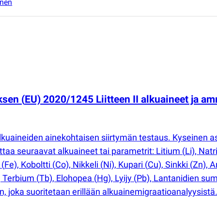
inen
uksen
(
EU) 2020/1245 Liitteen II alkuaineet ja 
 alkuaineiden ainekohtaisen siirtymän testaus. Kyseinen
ttaa seuraavat alkuaineet tai parametrit: Litium
(
Li), Nat
a
(
Fe), Koboltti
(
Co), Nikkeli
(
Ni), Kupari
(
Cu), Sinkki
(
Zn), A
, Terbium
(
Tb), Elohopea
(
Hg), Lyijy
(
Pb), Lantanidien summ
 joka suoritetaan erillään alkuainemigraatioanalyysistä