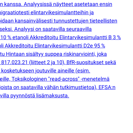
n kanssa. Analyysissä näytteet asetetaan ensin
graatiotesti elintarvikesimulantteihin ja
daan kansainvälisesti tunnustettujen tieteellisten
si. Analyysi on saatavilla seuraavilla
 10 % etanoli Akkreditoitu Elintarvikesimulantti B 3 %
li Akkreditoitu Elintarvikesimulantti D2e 95 %
tu Hintaan sisältyy suppea riskinarviointi, joka
 SR 817.023.21
(
liitteet 2 ja 10), BfR-suositukset sekä
kosketukseen joutuville aineille
(
esim.
neille, Toksikologinen "read-across" -menetelmä
joista on saatavilla vähän tutkimustietoa), EFSA:n
avilla pyynnöstä lisämaksusta.