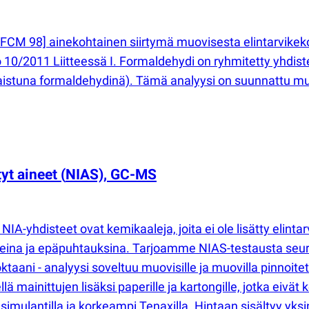
CM 98] ainekohtainen siirtymä muovisesta elintarvikekon
o 10/2011 Liitteessä I. Formaldehydi on ryhmitetty yhdi
aistuna formaldehydinä). Tämä analyysi on suunnattu m
tyt aineet
(
NIAS), GC-MS
NIA-yhdisteet ovat kemikaaleja, joita ei ole lisätty elinta
teina ja epäpuhtauksina. Tarjoamme NIAS-testausta seuraa
oktaani - analyysi soveltuu muovisille ja muovilla pinnoite
lä mainittujen lisäksi paperille ja kartongille, jotka eivät
mulantilla ja korkeampi Tenaxilla. Hintaan sisältyy yksin