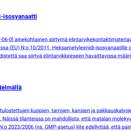
-isosyanaatti
06-0] ainekohtainen siirtymä elintarvikekontaktimateriaa
essa
(
EU) N:o 10/2011. Heksametyleenidi-isosyanaatille o
hdistettä saa siirtyä elintarvikkeeseen havaittavissa määr
telmällä
a tulostettujen kuppien, tarrojen, kansien ja pakkauskalvo
. Näissä tilanteissa on mahdollista, että matalan molekyyl
 N:o 2023/2006
(
ns. GMP-asetus) liite edellyttää, että pai