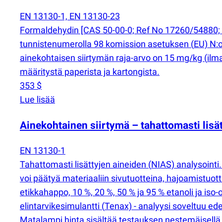
EN 13130-1, EN 13130-23
Formaldehydin [CAS 50-00-0; Ref No 17260/54880; F
tunnistenumerolla 98 komission asetuksen
(
EU) N:
ainekohtaisen siirtymän raja-arvo on 15 mg/kg
(
ilm
määritystä paperista ja kartongista.
353 $
Lue lisää
Ainekohtainen siirtymä – tahattomasti lisä
EN 13130-1
Tahattomasti lisättyjen aineiden
(
NIAS) analysointi. 
voi päätyä materiaaliin sivutuotteina, hajoamistuot
etikkahappo, 10 %, 20 %, 50 % ja 95 % etanoli ja iso-
elintarvikesimulantti
(
Tenax) - analyysi soveltuu edel
Matalampi hinta sisältää testauksen nestemäisellä si