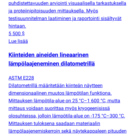
puhdistettavuuden arviointi visuaalisella tarkastuksella
ja proteiinipitoisuuden mittauksella. Myös
testisuunnitelman laatiminen ja raportointi sisältyvät
hintaan.
5 500 $
Lue lisää
Kiinteiden aineiden lineaarinen
lämpölaajeneminen dilatometrillä
ASTM E228
Dilatometrillä määritetään kiinteän näytteen
dimensionaalinen muutos lämpötilan funktiona.
Mittauksen lämpötila-alue on 25 °C–1 600 °C, mutta
mittaus voidaan suorittaa myös kryogeenisissä
olosuhteissa, jolloin lämpötila-alue on -175 °C–300 °C.
Mittauksen tuloksena saadaan materiaalin
lämpölaajenemiskerroin sekä näytekappaleen pituuden