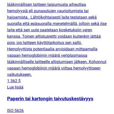
lääkinnällisen laitteen taipumusta aiheuttaa
hemolyysiä eli punasolujen vaurioitumista tai
hajoamista. Lähtökohtaisesti laite testataan sekä
suoralla että epäsuoralla menetelmällä, jolloin sekä itse
laite että sen uute saatetaan kosketuksiin veren
kanssa. Toinen altistusreitti voidaan kuitenkin jättää
pois, jos laitteen käyttötarkoitus sen sallii.
Hemolyyttista potentiaalia arvioidaan mittaamalla
vapaan hemoglobiinin määrä veriplasmassa
lääkinnälliselle laitteelle altistumisen jälkeen. Kohonnut
vapaan hemoglobiinin määrä viittaa hemolyyttiseen
vaikutukseen.
1 362 $
Lue lisää
Paperin tai kartongin taivutuskestävyys
ISO 5626