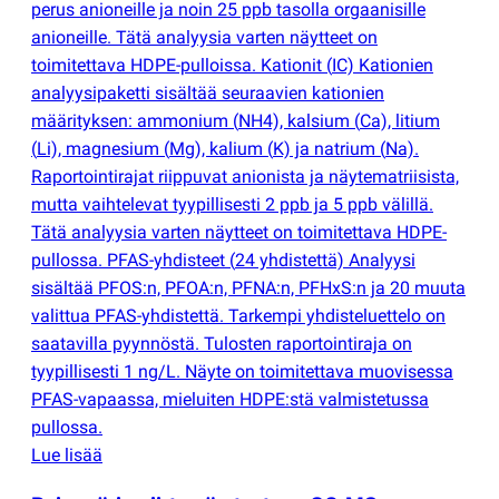
perus anioneille ja noin 25 ppb tasolla orgaanisille
anioneille. Tätä analyysia varten näytteet on
toimitettava HDPE-pulloissa. Kationit
(
IC) Kationien
analyysipaketti sisältää seuraavien kationien
määrityksen: ammonium
(
NH4), kalsium
(
Ca), litium
(
Li), magnesium
(
Mg), kalium
(
K) ja natrium
(
Na).
Raportointirajat riippuvat anionista ja näytematriisista,
mutta vaihtelevat tyypillisesti 2 ppb ja 5 ppb välillä.
Tätä analyysia varten näytteet on toimitettava HDPE-
pullossa. PFAS-yhdisteet
(
24 yhdistettä) Analyysi
sisältää PFOS:n, PFOA:n, PFNA:n, PFHxS:n ja 20 muuta
valittua PFAS-yhdistettä. Tarkempi yhdisteluettelo on
saatavilla pyynnöstä. Tulosten raportointiraja on
tyypillisesti 1 ng/L. Näyte on toimitettava muovisessa
PFAS-vapaassa, mieluiten HDPE:stä valmistetussa
pullossa.
Lue lisää