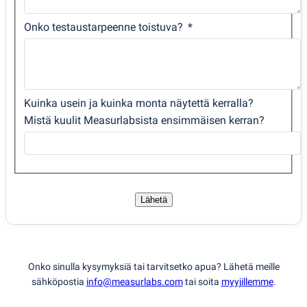
Onko testaustarpeenne toistuva?
Kuinka usein ja kuinka monta näytettä kerralla?
Mistä kuulit Measurlabsista ensimmäisen kerran?
Lähetä
Onko sinulla kysymyksiä tai tarvitsetko apua? Lähetä meille
sähköpostia
info@measurlabs.com
tai soita
myyjillemme
.