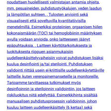
noudattaen huolellisesti valmistajan antamia ohjeita,
mm. pesuaineiden, puhdistustyökalujen, veden laadun
ja lämpötilan suhteen. , Tulosten arviointi sekä
visuaalisesti että soveltuvilla kvantitatiivisilla
menetelmillä. Esimerkiksi proteiinien, orgaanisen hiilen
kokonaismäärän
(
TOC) tai hemoglobiinin määrityksen
avulla voidaan arvioida, onko laitteeseen jäänyt
epäpuhtauksia. . Laitteen käyttötarkoituksesta ja
luokituksesta riippuen asianmukaisiin
uudelleenkäsittelyvaiheisiin voivat puhdistuksen lisäksi
kuulua desinfiointi ja/tai sterilointi. Puhdistuksen
validointi riittää usein ei-kriittisille uudelleenkäytettäville
laitteille, kuten verenpainemanseteille ja monitoreille.
Tarjoamme tarvittaessa tutkimukset myös
desinfioinnin ja steriloinnin validointiin, jos laitteen
riskiluokitus niitä edellyttää. Esimerkkihinta sisältää
manuaalisen puhdistusprosessin validoinnin, johon
kuuluu laitteen uudelleenkäsittely
(
6 kertaa) sekä