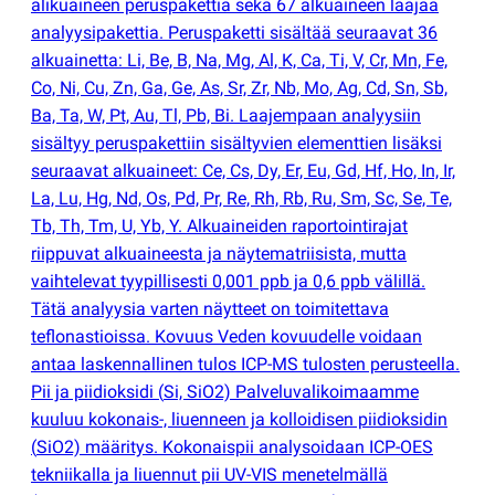
alikuaineen peruspakettia sekä 67 alkuaineen laajaa
analyysipakettia. Peruspaketti sisältää seuraavat 36
alkuainetta: Li, Be, B, Na, Mg, Al, K, Ca, Ti, V, Cr, Mn, Fe,
Co, Ni, Cu, Zn, Ga, Ge, As, Sr, Zr, Nb, Mo, Ag, Cd, Sn, Sb,
Ba, Ta, W, Pt, Au, Tl, Pb, Bi. Laajempaan analyysiin
sisältyy peruspakettiin sisältyvien elementtien lisäksi
seuraavat alkuaineet: Ce, Cs, Dy, Er, Eu, Gd, Hf, Ho, In, Ir,
La, Lu, Hg, Nd, Os, Pd, Pr, Re, Rh, Rb, Ru, Sm, Sc, Se, Te,
Tb, Th, Tm, U, Yb, Y. Alkuaineiden raportointirajat
riippuvat alkuaineesta ja näytematriisista, mutta
vaihtelevat tyypillisesti 0,001 ppb ja 0,6 ppb välillä.
Tätä analyysia varten näytteet on toimitettava
teflonastioissa. Kovuus Veden kovuudelle voidaan
antaa laskennallinen tulos ICP-MS tulosten perusteella.
Pii ja piidioksidi
(
Si, SiO2) Palveluvalikoimaamme
kuuluu kokonais-, liuenneen ja kolloidisen piidioksidin
(
SiO2) määritys. Kokonaispii analysoidaan ICP-OES
tekniikalla ja liuennut pii UV-VIS menetelmällä