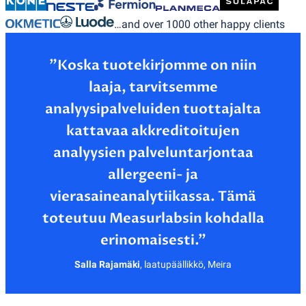
…and over 1000 other happy clients
”Koska tuotekirjomme on niin
laaja, tarvitsemme
analyysipalveluiden tuottajalta
kattavaa akkreditoitujen
analyysien palveluntarjontaa
allergeeni- ja
vierasaineanalytiikassa. Tämä
toteutuu Measurlabsin kohdalla
Salla Rajamäki
,
laatupäällikkö, Meira