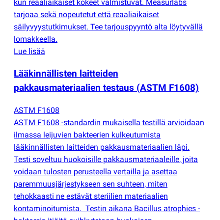
kun reaaliaikaiset kokeet valmistuvat. Measurlabs
tarjoaa sekä nopeutetut että reaaliaikaiset
säilyvyystutkimukset. Tee tarjouspyyntö alta löytyvällä
lomakkeella.
Lue lisää
Lääkinnällisten laitteiden
pakkausmateriaalien testaus
(
ASTM F1608)
ASTM F1608
ASTM F1608 -standardin mukaisella testillä arvioidaan
ilmassa leijuvien bakteerien kulkeutumista
lääkinnällisten laitteiden pakkausmateriaalien läpi.
Testi soveltuu huokoisille pakkausmateriaaleille, joita
voidaan tulosten perusteella vertailla ja asettaa
paremmuusjärjestykseen sen suhteen, miten
tehokkaasti ne estävät steriilien materiaalien
kontaminoitumista. Testin aikana Bacillus atrophies -