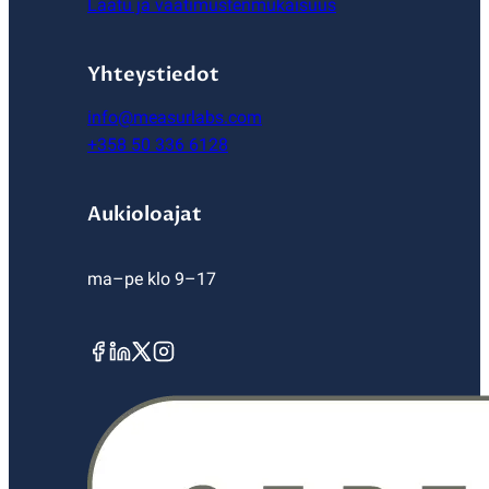
Laatu ja vaatimustenmukaisuus
Yhteystiedot
info@measurlabs.com
+358 50 336 6128
Aukioloajat
ma–pe klo 9–17