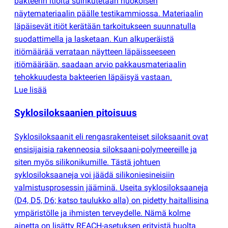
bakteerin itiöitä suihkutetaan huokoisen
näytemateriaalin päälle testikammiossa. Materiaalin
läpäisevät itiöt kerätään tarkoitukseen suunnatulla
suodattimella ja lasketaan. Kun alkuperäistä
itiömäärää verrataan näytteen läpäisseeseen
itiömäärään, saadaan arvio pakkausmateriaalin
tehokkuudesta bakteerien läpäisyä vastaan.
Lue lisää
Syklosiloksaanien pitoisuus
Syklosiloksaanit eli rengasrakenteiset siloksaanit ovat
ensisijaisia rakenneosia siloksaani-polymeereille ja
siten myös silikonikumille. Tästä johtuen
syklosiloksaaneja voi jäädä silikoniesineisiin
valmistusprosessin jääminä. Useita syklosiloksaaneja
(
D4, D5, D6; katso taulukko alla) on pidetty haitallisina
ympäristölle ja ihmisten terveydelle. Nämä kolme
ainetta on lisätty REACH-asetuksen erityistä huolta