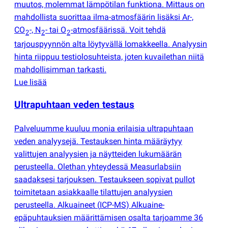
muutos, molemmat lämpötilan funktiona. Mittaus on
mahdollista suorittaa ilma-atmosfäärin lisäksi Ar-,
CO
-, N
- tai O
-atmosfäärissä. Voit tehdä
2
2
2
tarjouspyynnön alta löytyvällä lomakkeella. Analyysin
hinta riippuu testiolosuhteista, joten kuvailethan niitä
mahdollisimman tarkasti.
Lue lisää
Ultrapuhtaan veden testaus
Palveluumme kuuluu monia erilaisia ultrapuhtaan
veden analyysejä. Testauksen hinta määräytyy
valittujen analyysien ja näytteiden lukumäärän
perusteella. Olethan yhteydessä Measurlabsiin
saadaksesi tarjouksen. Testaukseen sopivat pullot
toimitetaan asiakkaalle tilattujen analyysien
perusteella. Alkuaineet
(
ICP-MS) Alkuaine-
epäpuhtauksien määrittämisen osalta tarjoamme 36