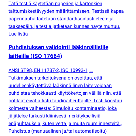
Tätä testiä käytetään paperien ja kartonkien
taittumiskestävyyden määrittämiseen. Testissä kapea
paperinauha taitetaan standardisoidusti eteen- ja
taaksepäin, ja testia jatketaan kunnes näyte murtuu.
Lue lisää
Puhdistuksen validointi lääkinnällisille
laitteille
(
ISO 17664)
ANSI ST98, EN 11737-2, ISO 10993-1, …
Tutkimuksen tarkoituksena on osoittaa, että
uudelleenkäytettävä lääkinnällinen laite voidaan
puhdistaa tehokkaasti käyttökertojen välillä niin, että
potilaat eivät altistu taudinaiheuttajille. Testi koostuu
kolmesta vaiheesta: Simuloitu kontaminaatio, joka
jäljittelee tarkasti kliinisesti merkityksellisiä
epäpuhtauksia, kuten verta ja muita ruumiinnesteitä.,
Puhdistus
(
manuaalinen ja/tai automatisoitu)