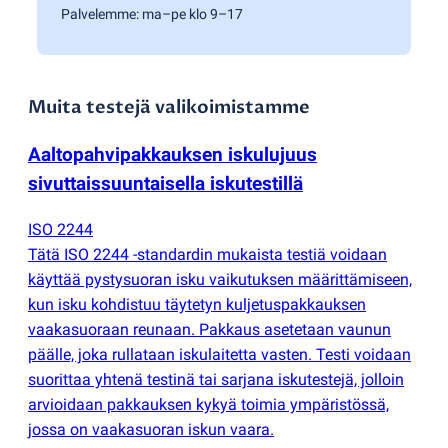
Palvelemme: ma–pe klo 9–17
Muita testejä valikoimistamme
Aaltopahvipakkauksen iskulujuus
sivuttaissuuntaisella iskutestillä
ISO 2244
Tätä ISO 2244 -standardin mukaista testiä voidaan
käyttää pystysuoran isku vaikutuksen määrittämiseen,
kun isku kohdistuu täytetyn kuljetuspakkauksen
vaakasuoraan reunaan. Pakkaus asetetaan vaunun
päälle, joka rullataan iskulaitetta vasten. Testi voidaan
suorittaa yhtenä testinä tai sarjana iskutestejä, jolloin
arvioidaan pakkauksen kykyä toimia ympäristössä,
jossa on vaakasuoran iskun vaara.