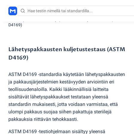
Testauspalvelut
/
Lähetyspakkausten kuljetustestaus
(
ASTM
D4169)
Lähetyspakkausten kuljetustestaus (ASTM
D4169)
ASTM D4169 -standardia käytetään lähetyspakkausten
ja pakkausjärjestelmien kestävyyden arviointiin eri
teollisuudenaloilla. Kaikki
lääkinnällisiä laitteita
sisältävät lähetyspakkaukset testataan yleensä
standardin mukaisesti, jotta voidaan varmistaa, että
ulompi pakkaus suojaa siihen pakattuja steriilejä
pakkauksia riittävän tehokkaasti.
ASTM D4169 -testiohjelmaan sisältyy yleensä