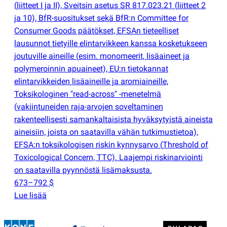
(
liitteet I ja II), Sveitsin asetus SR 817.023.21
(
liitteet 2
ja 10), BfR-suositukset sekä BfR:n Committee for
Consumer Goods päätökset, EFSAn tieteelliset
lausunnot tietyille elintarvikkeen kanssa kosketukseen
joutuville aineille
(
esim. monomeerit, lisäaineet ja
polymeroinnin apuaineet), EU:n tietokannat
elintarvikkeiden lisäaineille ja aromiaineille,
Toksikologinen "read-across" -menetelmä
(
vakiintuneiden raja-arvojen soveltaminen
rakenteellisesti samankaltaisista hyväksytyistä aineista
aineisiin, joista on saatavilla vähän tutkimustietoa),
EFSA:n toksikologisen riskin kynnysarvo
(
Threshold of
Toxicological Concern, TTC). Laajempi riskinarviointi
on saatavilla pyynnöstä lisämaksusta.
673–792 $
Lue lisää