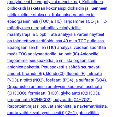
(
molybdeeni heteropolysini menetelmä). Kolloidinen
piidioksidi lasketaan kokonaispiidioksidin ja liuenneen
piidioksidin erotuksena. Kokonaisorgaaninen ja
epäorgaanin hiili
(
TOC ja TIC) Tarjoamme TOC- ja TIC-
määrityksen ultrapuhtaille vesinäytteille,
määritysrajalla 5 ppb. Tätä analyysia varten näytteet
on toimitettava sertifioiduissa 40 ml:n TOC-pulloissa.
Epäorgaanisen hiilen
(
TIC) analyysi voidaan suorittaa
myös TOC-analysaattorilla. Anionit
(
IC) Anioneille
tarjoamme peruspakettia ja erillistä orgaanisten
anionien pakettia. Peruspaketti sisältää seuraavat
anionit: bromidi
(
Br), kloridi
(
Cl), fluoridi
(
F), nitraatti
(
NO3), nitriitti
(
NO2), fosfaatti
(
PO4) ja sulfaatti
(
SO4).
Orgaanisten anionien analyysiin kuuluvat: asetaatti
(
CH3COO), formiaatti
(
HCO), glykolaatti
(
C2H3O3),
propionaatti
(
C2H5CO2), butyraatti
(
C4H7O2).
Raportointirajat riippuvat anionista ja näytematriisista,
mutta vaihtelevat tyypillisesti 0,02–1 ppb:n välillä