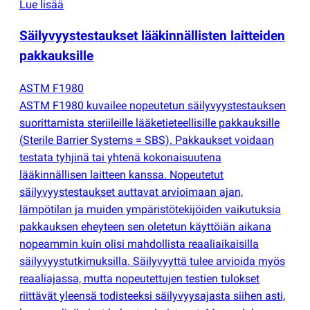
Lue lisää
Säilyvyystestaukset lääkinnällisten laitteiden
pakkauksille
ASTM F1980
ASTM F1980 kuvailee nopeutetun säilyvyystestauksen
suorittamista steriileille lääketieteellisille pakkauksille
(
Sterile Barrier Systems = SBS). Pakkaukset voidaan
testata tyhjinä tai yhtenä kokonaisuutena
lääkinnällisen laitteen kanssa. Nopeutetut
säilyvyystestaukset auttavat arvioimaan ajan,
lämpötilan ja muiden ympäristötekijöiden vaikutuksia
pakkauksen eheyteen sen oletetun käyttöiän aikana
nopeammin kuin olisi mahdollista reaaliaikaisilla
säilyvyystutkimuksilla. Säilyvyyttä tulee arvioida myös
reaaliajassa, mutta nopeutettujen testien tulokset
riittävät yleensä todisteeksi säilyvyysajasta siihen asti,