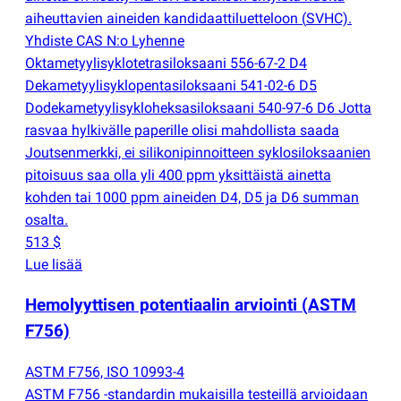
aiheuttavien aineiden kandidaattiluetteloon
(
SVHC).
Yhdiste CAS N:o Lyhenne
Oktametyylisyklotetrasiloksaani 556-67-2 D4
Dekametyylisyklopentasiloksaani 541-02-6 D5
Dodekametyylisykloheksasiloksaani 540-97-6 D6 Jotta
rasvaa hylkivälle paperille olisi mahdollista saada
Joutsenmerkki, ei silikonipinnoitteen syklosiloksaanien
pitoisuus saa olla yli 400 ppm yksittäistä ainetta
kohden tai 1000 ppm aineiden D4, D5 ja D6 summan
osalta.
513 $
Lue lisää
Hemolyyttisen potentiaalin arviointi
(
ASTM
F756)
ASTM F756, ISO 10993-4
ASTM F756 -standardin mukaisilla testeillä arvioidaan