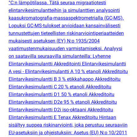
°C:n lämpötilassa. Tätä seuraa migraatiotesti
elintarvikesimulantteihin ja simulanttien analysointi
kaasukromatografia-massaspektrometrialla
(
GC-MS).
Lopuksi GC-MS-tulokset arvioidaan kansainvälisesti
tunnustettujen tieteellisten riskinarviointiperiaatteiden
mukaisesti asetuksen
(
EY) N:o 1935/2004
vaatimustenmukaisuuden varmistamiseksi. Analyysi
on saatavilla seuraavilla simulanteilla: Lyhenne
Elintarvikesimulantti Akkreditointi Elintarvikesimulantti
A vesi - Elintarvikesimulantti A 10 % etanoli Akkreditoitu
Elintarvikesimulantti B 3 % etikkahappo Akkreditoitu
Elintarvikesimulantti C 20 % etanoli Akkreditoitu
Elintarvikesimulantti D1 50 % etanoli Akkreditoitu
Elintarvikesimulantti D2e 95 % etanoli Akkreditoitu
Elintarvikesimulantti D2i iso-oktaani Akkreditoitu
Elintarvikesimulantti E Tenax Akkreditoitu Hintaan
sisältyy suppea riskinarviointi, joka perustuu seuraaviin
EU-asetuksiin ja ohjeistuksiin: Asetus
(
EU) N:o 10/2011