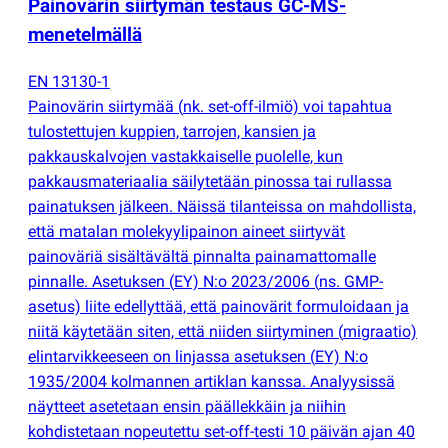
Painovärin siirtymän testaus GC-MS-
menetelmällä
EN 13130-1
Painovärin siirtymää
(
nk. set-off-ilmiö) voi tapahtua
tulostettujen kuppien, tarrojen, kansien ja
pakkauskalvojen vastakkaiselle puolelle, kun
pakkausmateriaalia säilytetään pinossa tai rullassa
painatuksen jälkeen. Näissä tilanteissa on mahdollista,
että matalan molekyylipainon aineet siirtyvät
painoväriä sisältävältä pinnalta painamattomalle
pinnalle. Asetuksen
(
EY) N:o 2023/2006
(
ns. GMP-
asetus) liite edellyttää, että painovärit formuloidaan ja
niitä käytetään siten, että niiden siirtyminen
(
migraatio)
elintarvikkeeseen on linjassa asetuksen
(
EY) N:o
1935/2004 kolmannen artiklan kanssa. Analyysissä
näytteet asetetaan ensin päällekkäin ja niihin
kohdistetaan nopeutettu set-off-testi 10 päivän ajan 40