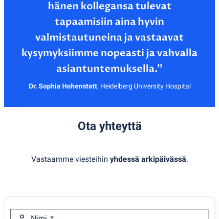
hänen kollegansa tulevat
tapaamisiin aina hyvin
valmistautuneina ja vastaavat
kysymyksiimme nopeasti ja vahvalla
Dr. Sophia Hohenstatt
,
Heidelberg University Hospital
Ota yhteyttä
Vastaamme viesteihin
yhdessä arkipäivässä
.
Nimi