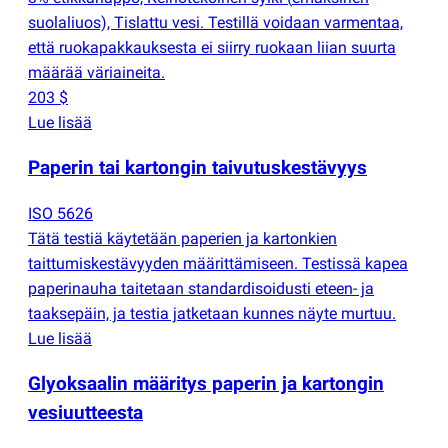
suolaliuos), Tislattu vesi. Testillä voidaan varmentaa,
että ruokapakkauksesta ei siirry ruokaan liian suurta
määrää väriaineita.
203 $
Lue lisää
Paperin tai kartongin taivutuskestävyys
ISO 5626
Tätä testiä käytetään paperien ja kartonkien
taittumiskestävyyden määrittämiseen. Testissä kapea
paperinauha taitetaan standardisoidusti eteen- ja
taaksepäin, ja testia jatketaan kunnes näyte murtuu.
Lue lisää
Glyoksaalin määritys paperin ja kartongin
vesiuutteesta