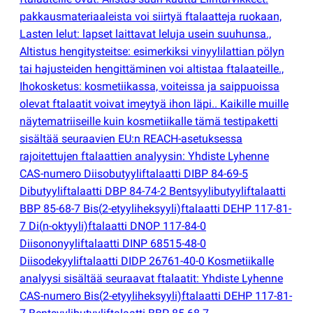
pakkausmateriaaleista voi siirtyä ftalaatteja ruokaan,
Lasten lelut: lapset laittavat leluja usein suuhunsa.,
Altistus hengitysteitse: esimerkiksi vinyylilattian pölyn
tai hajusteiden hengittäminen voi altistaa ftalaateille.,
Ihokosketus: kosmetiikassa, voiteissa ja saippuoissa
olevat ftalaatit voivat imeytyä ihon läpi.. Kaikille muille
näytematriiseille kuin kosmetiikalle tämä testipaketti
sisältää seuraavien EU:n REACH-asetuksessa
rajoitettujen ftalaattien analyysin: Yhdiste Lyhenne
CAS-numero Diisobutyyliftalaatti DIBP 84-69-5
Dibutyyliftalaatti DBP 84-74-2 Bentsyylibutyyliftalaatti
BBP 85-68-7 Bis
(
2-etyyliheksyyli)ftalaatti DEHP 117-81-
7 Di
(
n-oktyyli)ftalaatti DNOP 117-84-0
Diisononyyliftalaatti DINP 68515-48-0
Diisodekyyliftalaatti DIDP 26761-40-0 Kosmetiikalle
analyysi sisältää seuraavat ftalaatit: Yhdiste Lyhenne
CAS-numero Bis
(
2-etyyliheksyyli)ftalaatti DEHP 117-81-