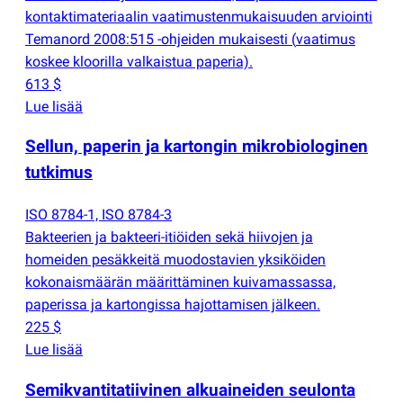
kontaktimateriaalin vaatimustenmukaisuuden arviointi
Temanord 2008:515 -ohjeiden mukaisesti
(
vaatimus
koskee kloorilla valkaistua paperia).
613 $
Lue lisää
Sellun, paperin ja kartongin mikrobiologinen
tutkimus
ISO 8784-1, ISO 8784-3
Bakteerien ja bakteeri-itiöiden sekä hiivojen ja
homeiden pesäkkeitä muodostavien yksiköiden
kokonaismäärän määrittäminen kuivamassassa,
paperissa ja kartongissa hajottamisen jälkeen.
225 $
Lue lisää
Semikvantitatiivinen alkuaineiden seulonta