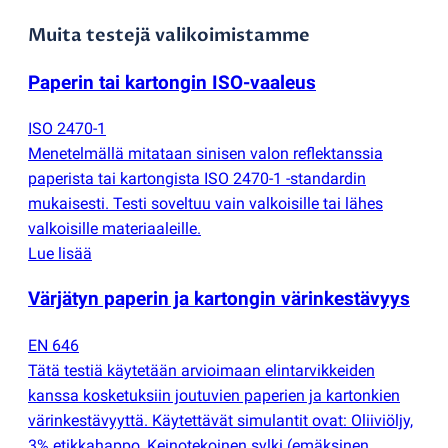
Muita testejä valikoimistamme
Paperin tai kartongin ISO-vaaleus
ISO 2470-1
Menetelmällä mitataan sinisen valon reflektanssia
paperista tai kartongista ISO 2470-1 -standardin
mukaisesti. Testi soveltuu vain valkoisille tai lähes
valkoisille materiaaleille.
Lue lisää
Värjätyn paperin ja kartongin värinkestävyys
EN 646
Tätä testiä käytetään arvioimaan elintarvikkeiden
kanssa kosketuksiin joutuvien paperien ja kartonkien
värinkestävyyttä. Käytettävät simulantit ovat: Oliiviöljy,
3% etikkahappo, Keinotekoinen sylki
(
emäksinen