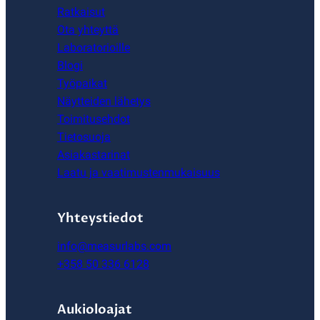
Ratkaisut
Ota yhteyttä
Laboratorioille
Blogi
Työpaikat
Näytteiden lähetys
Toimitusehdot
Tietosuoja
Asiakastarinat
Laatu ja vaatimustenmukaisuus
Yhteystiedot
info@measurlabs.com
+358 50 336 6128
Aukioloajat