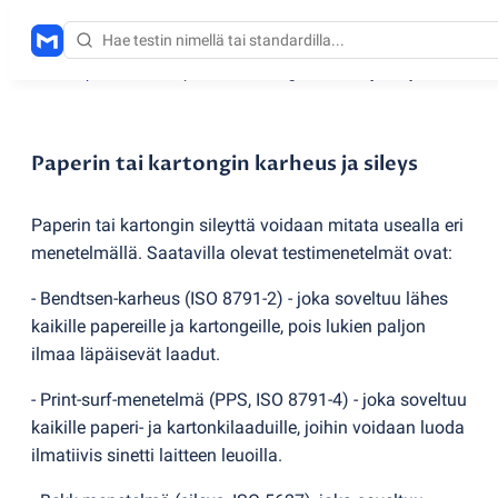
Testauspalvelut
/
Paperin tai kartongin karheus ja sileys
Paperin tai kartongin karheus ja sileys
Paperin tai kartongin sileyttä voidaan mitata usealla eri
menetelmällä. Saatavilla olevat testimenetelmät ovat:
- Bendtsen-karheus
(
ISO 8791-2) - joka soveltuu lähes
kaikille papereille ja kartongeille, pois lukien paljon
ilmaa läpäisevät laadut.
- Print-surf-menetelmä
(
PPS, ISO 8791-4) - joka soveltuu
kaikille paperi- ja kartonkilaaduille, joihin voidaan luoda
ilmatiivis sinetti laitteen leuoilla.