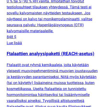
0 % tai 5–90 % RH väliltä. Ilmoitathan toivotut
testiolosuhteet tilauksen yhteydessä. Tämä testi ei
sovellu kalvomaisten näytteiden testaukseen. Jos
näytteesi on kalvo tai monikerroslaminaatti, valitse
seuraava palvelu: Hapenläpäisynopeus
(
OTR)
kalvomaisille materiaaleille.
848 $
Lue lisää
Ftalaattien analyysipaketti
(
REACH-asetus)
Ftalaatit ovat ryhmä kemikaaleja, joita käytetään
yleisesti muovinpehmentiminä muovien joustavuuden
ja kestävyyden parantamiseksi. Niitä myös käytetään
(
tai on käytetty) lisäaineina muissa tuotteissa, kuten
kosmetiikassa. Useita ftalaatteja on tunnistettu
hormonitoimintaa häiritseviksi tai lisääntymiselle
vaarallisiksi aineiksi. Tyypillisiä altistusreittejä
ftalaateille ovat: Alistus suun kautta Elintarvikkeet: