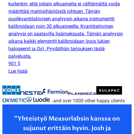
kuitenkin, että joitain alkuaineita ei välttämättä voida
määrittää matriisihäiriöistä johtuen. Tämän
puolikvantitatiivisen analyysin aikana instrumentti
kalibroidaan noin 30 alkuaineelle. Kvantitatiivinen
analyysi on saatavilla lisämaksusta. Tämän analyysin
aikana kaikki elementit kalibroidaan
(
pois lukien
halogeenit ja Os). Pyydäthän tarjouksen tästä
palvelusta.
901 $
Lue lisää
…and over 1000 other happy clients
”Yhteistyö Measurlabsin kanssa on
sujunut erittäin hyvin. Josh ja