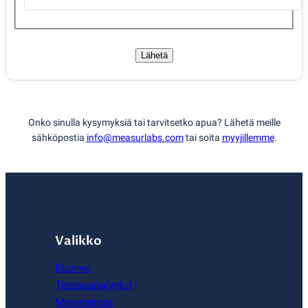
Lähetä
Onko sinulla kysymyksiä tai tarvitsetko apua? Lähetä meille
sähköpostia
info@measurlabs.com
tai soita
myyjillemme
.
Valikko
Etusivu
Testauspalvelut
Menetelmät