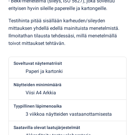
- Bekk-menetelmä
(
sileys, ISO 5627), joka soveltuu
erityisen hyvin sileille papereille ja kartongeille.
Testihinta pitää sisällään karheuden/sileyden
mittauksen yhdellä edellä mainituista menetelmistä.
Ilmoitathan tilausta tehdessäsi, millä menetelmällä
toivot mittaukset tehtävän.
Soveltuvat näytematriisit
Paperi ja kartonki
Näytteiden minimimäärä
Viisi A4 Arkkia
Tyypillinen läpimenoaika
3 viikkoa näytteiden vastaanottamisesta
Saatavilla olevat laatujärjestelmät