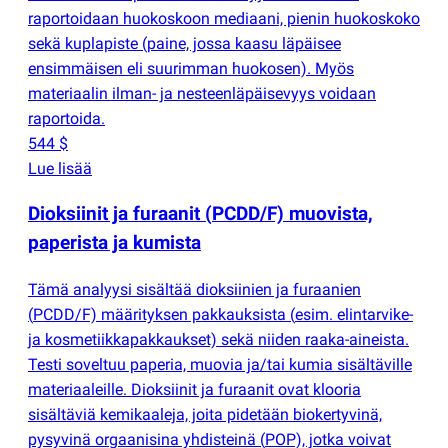
raportoidaan huokoskoon mediaani, pienin huokoskoko
sekä kuplapiste
(
paine, jossa kaasu läpäisee
ensimmäisen eli suurimman huokosen). Myös
materiaalin ilman- ja nesteenläpäisevyys voidaan
raportoida.
544 $
Lue lisää
Dioksiinit ja furaanit
(
PCDD/F) muovista,
paperista ja kumista
Tämä analyysi sisältää dioksiinien ja furaanien
(
PCDD/F) määrityksen pakkauksista
(
esim. elintarvike-
ja kosmetiikkapakkaukset) sekä niiden raaka-aineista.
Testi soveltuu paperia, muovia ja/tai kumia sisältäville
materiaaleille. Dioksiinit ja furaanit ovat klooria
sisältäviä kemikaaleja, joita pidetään biokertyvinä,
pysyvinä orgaanisina yhdisteinä
(
POP), jotka voivat