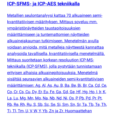
ICP-SFMS- ja ICP-AES tekniikalla
Metallien seulontanalyysi kattaa 70 alkuaineen semi-
kvantitatiivisen määrityksen. Mittaus soveluu mm.
ympäristönäytteiden taustapitoisuuksien
määrittämiseen ja tuntemattomien näytteiden
alkuainejakauman tutkimiseen. Menetelmän avulla
voidaan arvioida, mitä metalleja näytteestä kannattaa
analysoida tavallisella, kvantitatiivisella menetelmällä.
Mittaus suoritetaan korkean resoluution ICP-MS-
tekniikalla
(
ICP-SFMS), jolla pystytään tunnistamaan
erityisen alhaisia alkuainepitoisuuksia. Menetelmä
sisältää seuraavien alkuaineiden semi-kvantitatiivisen
määrittämisen: Ag, Al, As, Au, B, Ba, Be, Bi, Br, Ca, Cd, Ce,
Co, Cr, Cs, Cu, Dy, Er, Eu, Fe, Ga, Gd, Ge, Hf, Hg, Ho, I, Ir, K,
La, Lu, Mg, Mn, Mo, Na, Nb, Nd, Ni, Os, P, Pb, Pd, Pr, Pt,
Rb, Re, Rh, Ru, S, Sb, Sc, Se, Si, Sm, Sn, Sr, Ta, Tb, Te, Th,
Ti, Tl, Tm, U, V, W, Y, Yb, Zn ja Zr. Huomaattehan