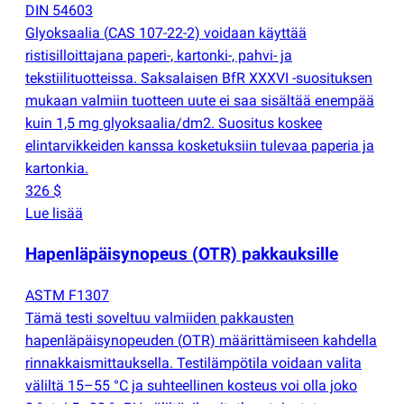
DIN 54603
Glyoksaalia
(
CAS 107-22-2) voidaan käyttää
ristisilloittajana paperi-, kartonki-, pahvi- ja
tekstiilituotteissa. Saksalaisen BfR XXXVI -suosituksen
mukaan valmiin tuotteen uute ei saa sisältää enempää
kuin 1,5 mg glyoksaalia/dm2. Suositus koskee
elintarvikkeiden kanssa kosketuksiin tulevaa paperia ja
kartonkia.
326 $
Lue lisää
Hapenläpäisynopeus
(
OTR) pakkauksille
ASTM F1307
Tämä testi soveltuu valmiiden pakkausten
hapenläpäisynopeuden
(
OTR) määrittämiseen kahdella
rinnakkaismittauksella. Testilämpötila voidaan valita
väliltä 15–55 °C ja suhteellinen kosteus voi olla joko