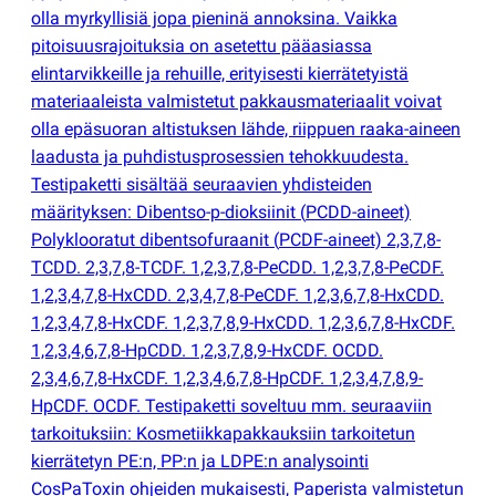
olla myrkyllisiä jopa pieninä annoksina. Vaikka
pitoisuusrajoituksia on asetettu pääasiassa
elintarvikkeille ja rehuille, erityisesti kierrätetyistä
materiaaleista valmistetut pakkausmateriaalit voivat
olla epäsuoran altistuksen lähde, riippuen raaka-aineen
laadusta ja puhdistusprosessien tehokkuudesta.
Testipaketti sisältää seuraavien yhdisteiden
määrityksen: Dibentso-p-dioksiinit
(
PCDD-aineet)
Polyklooratut dibentsofuraanit
(
PCDF-aineet) 2,3,7,8-
TCDD. 2,3,7,8-TCDF. 1,2,3,7,8-PeCDD. 1,2,3,7,8-PeCDF.
1,2,3,4,7,8-HxCDD. 2,3,4,7,8-PeCDF. 1,2,3,6,7,8-HxCDD.
1,2,3,4,7,8-HxCDF. 1,2,3,7,8,9-HxCDD. 1,2,3,6,7,8-HxCDF.
1,2,3,4,6,7,8-HpCDD. 1,2,3,7,8,9-HxCDF. OCDD.
2,3,4,6,7,8-HxCDF. 1,2,3,4,6,7,8-HpCDF. 1,2,3,4,7,8,9-
HpCDF. OCDF. Testipaketti soveltuu mm. seuraaviin
tarkoituksiin: Kosmetiikkapakkauksiin tarkoitetun
kierrätetyn PE:n, PP:n ja LDPE:n analysointi
CosPaToxin ohjeiden mukaisesti, Paperista valmistetun