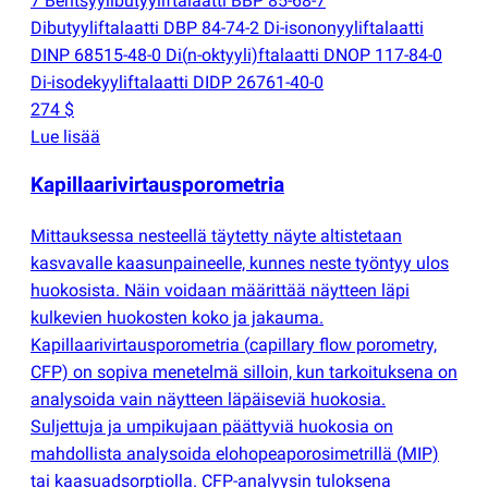
7 Bentsyylibutyyliftalaatti BBP 85-68-7
Dibutyyliftalaatti DBP 84-74-2 Di-isononyyliftalaatti
DINP 68515-48-0 Di
(
n-oktyyli)ftalaatti DNOP 117-84-0
Di-isodekyyliftalaatti DIDP 26761-40-0
274 $
Lue lisää
Kapillaarivirtausporometria
Mittauksessa nesteellä täytetty näyte altistetaan
kasvavalle kaasunpaineelle, kunnes neste työntyy ulos
huokosista. Näin voidaan määrittää näytteen läpi
kulkevien huokosten koko ja jakauma.
Kapillaarivirtausporometria
(
capillary flow porometry,
CFP) on sopiva menetelmä silloin, kun tarkoituksena on
analysoida vain näytteen läpäiseviä huokosia.
Suljettuja ja umpikujaan päättyviä huokosia on
mahdollista analysoida elohopeaporosimetrillä
(
MIP)
tai kaasuadsorptiolla. CFP-analyysin tuloksena