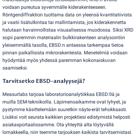
voidaan pureutua syvemmälle kiderakenteeseen.
Röntgendiffraktion tuottama data on yleensä kvantitatiivista
ja vaatii lisätulkintaa tai mallintamista, jos kiderakennetta
halutaan havainnollistaa visuaalisessa muodossa. Siksi XRD
sopii paremmin materiaalin bulkkirakenteen analysointiin
yleisemmällä tasolla, EBSD:n antaessa tarkempaa tietoa
pinnan paikallisista mikrorakenteista. Menetelmiä voidaan
hyödyntää myös yhdessä paremman kokonaiskuvan
saamiseksi.
Tarvitsetko EBSD-analyysejä?
Measurlabs tarjoaa laboratorioanalytiikkaa EBSD:llä ja
muilla SEM-tekniikoilla. Läpimenoaikamme ovat lyhyet, ja
pystymme käsittelemään suuretkin näyte-erät tehokkaasti.
Lisäksi voit seurata kaikkien projektiesi edistymistä helposti
asiakasportaalissamme. Ota yhteyttä alta löytyvällä
lomakkeella, niin teemme tarjouksen kaikista tarvitsemistasi