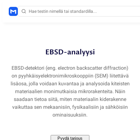
Menetelmät
/
EBSD
EBSD-analyysi
EBSD-detektori
(
eng. electron backscatter diffraction)
on pyyhkäisyelektronimikroskooppiin
(
SEM) liitettävä
lisäosa, jolla voidaan kuvantaa ja analysoida kiteisten
materiaalien monimutkaisia mikrorakenteita. Näin
saadaan tietoa siitä, miten materiaalin kiderakenne
vaikuttaa sen mekaanisiin, fysikaalisiin ja sähköisiin
ominaisuuksiin.
Pyydä tarjous