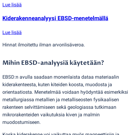
Lue lisää
Kiderakenneanalyysi EBSD-menetelmällä
Lue lisää
Hinnat ilmoitettu ilman arvonlisäveroa.
Mihin EBSD-analyysiä käytetään?
EBSD:n avulla saadaan monenlaista dataa materiaalin
kiderakenteesta, kuten kiteiden koosta, muodosta ja
orientaatiosta. Menetelmää voidaan hyödyntää esimerkiksi
metallurgiassa metallien ja metalliseosten fysikaalisen
rakenteen selvittämiseen sekä geologiassa tutkimaan
mikrorakenteiden vaikutuksia kiven ja malmin
muodostumiseen.
Koska kiderakenne voi vaikuttaa myös magneettisiin ja