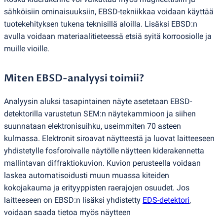
sähköisiin ominaisuuksiin, EBSD-tekniikkaa voidaan käyttää
tuotekehityksen tukena teknisillä aloilla. Lisäksi EBSD:n
avulla voidaan materiaalitieteessä etsiä syitä korroosiolle ja
muille vioille.
Miten EBSD-analyysi toimii?
Analyysin aluksi tasapintainen näyte asetetaan EBSD-
detektorilla varustetun SEM:n näytekammioon ja siihen
suunnataan ​​elektronisuihku, useimmiten 70 asteen
kulmassa. Elektronit siroavat näytteestä ja luovat laitteeseen
yhdistetylle fosforoivalle näytölle näytteen kiderakennetta
mallintavan diffraktiokuvion. Kuvion perusteella voidaan
laskea automatisoidusti muun muassa kiteiden
kokojakauma ja erityyppisten raerajojen osuudet. Jos
laitteeseen on EBSD:n lisäksi yhdistetty
EDS-detektori
,
voidaan saada tietoa myös näytteen