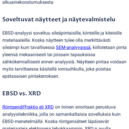
alkuainekoostumuksesta.
Soveltuvat näytteet ja näytevalmistelu
EBSD-analyysi soveltuu sileäpintaisille, kiinteille ja kiteisille
materiaaleille. Koska näytteen tulee olla merkittävästi
sileämpi kuin tavallisessa
SEM-analyysissä
, kiillotetaan pinta
yleensä mekaanisesti tai joissain tapauksissa
sähkökemiallisesti ennen analyysiä. Näytteen pintaa voidaan
myös tarvittaessa käsitellä ionisuihkulla, joka poistaa
epätasaisen pintakerroksen.
EBSD vs. XRD
Röntgendiffraktio eli XRD
on toinen sirontaan perustuva
analyysitekniikka, jolla on samankaltaisia ​​sovelluksia kuin
EBSD-menetelmällä. Koska röntgensäteet läpäisevät
materiaaleja elektroneja tehokkaammin, XRD:n avulla