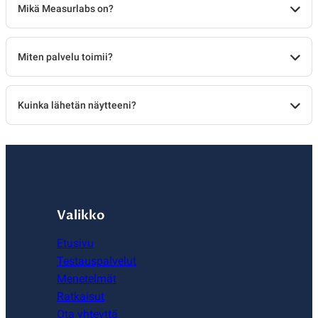
Mikä Measurlabs on?
Miten palvelu toimii?
Kuinka lähetän näytteeni?
Valikko
Etusivu
Testauspalvelut
Menetelmät
Ratkaisut
Ota yhteyttä