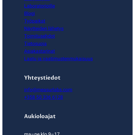
Laboratorioille
Blogi
Työpaikat
Näytteiden lähetys
Toimitusehdot
Tietosuoja
Asiakastarinat
Laatu ja vaatimustenmukaisuus
Yhteystiedot
info@measurlabs.com
+358 50 336 6128
Aukioloajat
ma–pe klo 9–17