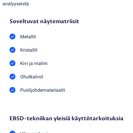
analyyseistä.
Soveltuvat näytematriisit
Metallit
Kristallit
Kivi ja malmi
Ohutkalvot
Puolijohdemateriaalit
EBSD-tekniikan yleisiä käyttötarkoituksia