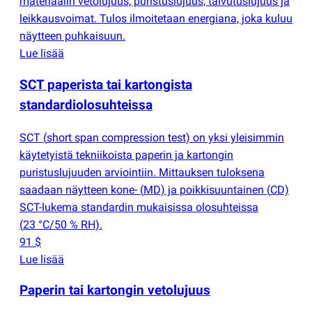
materiaalin vetolujuus, puristuslujuus, taivutuslujuus ja
leikkausvoimat. Tulos ilmoitetaan energiana, joka kuluu
näytteen puhkaisuun.
Lue lisää
SCT paperista tai kartongista
standardiolosuhteissa
SCT
(
short span compression test) on yksi yleisimmin
käytetyistä tekniikoista paperin ja kartongin
puristuslujuuden arviointiin. Mittauksen tuloksena
saadaan näytteen kone-
(
MD) ja poikkisuuntainen
(
CD)
SCT-lukema standardin mukaisissa olosuhteissa
(
23 °C/50 % RH).
91 $
Lue lisää
Paperin tai kartongin vetolujuus