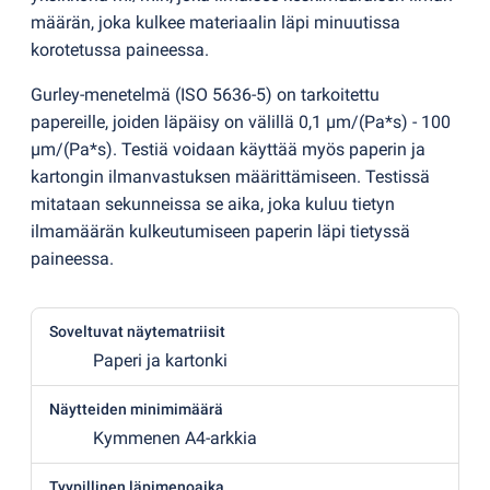
määrän, joka kulkee materiaalin läpi minuutissa
korotetussa paineessa.
Gurley-menetelmä
(
ISO 5636-5) on tarkoitettu
papereille, joiden läpäisy on välillä 0,1 µm/
(
Pa*s) - 100
µm/
(
Pa*s). Testiä voidaan käyttää myös paperin ja
kartongin ilmanvastuksen määrittämiseen. Testissä
mitataan sekunneissa se aika, joka kuluu tietyn
ilmamäärän kulkeutumiseen paperin läpi tietyssä
paineessa.
Soveltuvat näytematriisit
Paperi ja kartonki
Näytteiden minimimäärä
Kymmenen A4-arkkia
Tyypillinen läpimenoaika