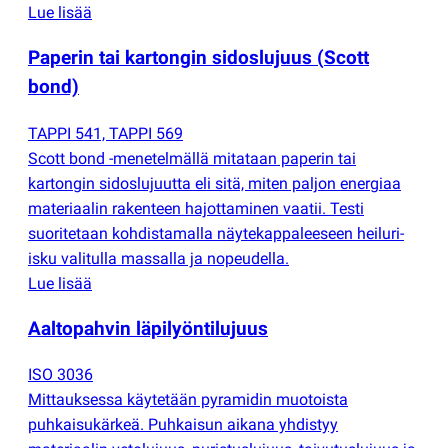
Lue lisää
Paperin tai kartongin sidoslujuus
(
Scott
bond)
TAPPI 541, TAPPI 569
Scott bond -menetelmällä mitataan paperin tai
kartongin sidoslujuutta eli sitä, miten paljon energiaa
materiaalin rakenteen hajottaminen vaatii. Testi
suoritetaan kohdistamalla näytekappaleeseen heiluri-
isku valitulla massalla ja nopeudella.
Lue lisää
Aaltopahvin läpilyöntilujuus
ISO 3036
Mittauksessa käytetään pyramidin muotoista
puhkaisukärkeä. Puhkaisun aikana yhdistyy