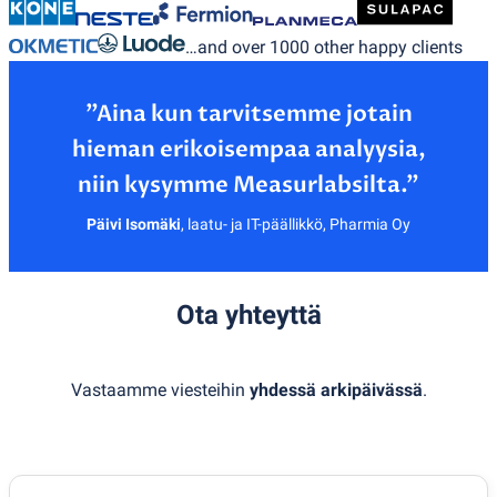
…and over 1000 other happy clients
”Aina kun tarvitsemme jotain
hieman erikoisempaa analyysia,
Päivi Isomäki
,
laatu- ja IT-päällikkö, Pharmia Oy
Ota yhteyttä
Vastaamme viesteihin
yhdessä arkipäivässä
.