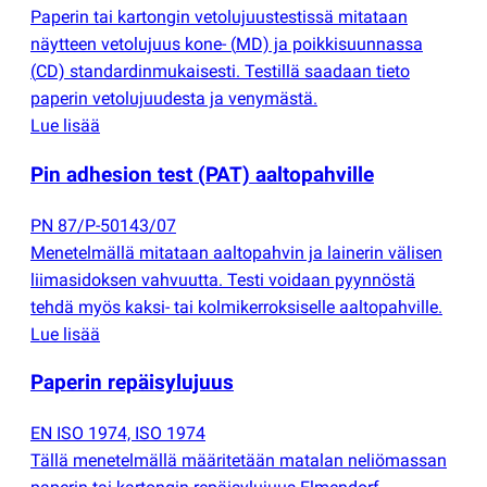
Paperin tai kartongin vetolujuustestissä mitataan
näytteen vetolujuus kone-
(
MD) ja poikkisuunnassa
(
CD) standardinmukaisesti. Testillä saadaan tieto
paperin vetolujuudesta ja venymästä.
Lue lisää
Pin adhesion test
(
PAT) aaltopahville
PN 87/P-50143/07
Menetelmällä mitataan aaltopahvin ja lainerin välisen
liimasidoksen vahvuutta. Testi voidaan pyynnöstä
tehdä myös kaksi- tai kolmikerroksiselle aaltopahville.
Lue lisää
Paperin repäisylujuus
EN ISO 1974, ISO 1974
Tällä menetelmällä määritetään matalan neliömassan