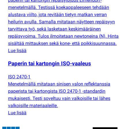
paperin tai kartongin repäisylujuus Elmendorf-
menetelmällä. Testissä koekappaleeseen tehdään
alustava viilto, jota revitään tietyn matkan verran
heilurin avulla. Samalla mitataan näytteen repäisyyn
tarvittava työ, sekä lasketaan keskimääräinen
repäisyvoima. Tulos ilmoitetaan newtoneina
(
N). Hinta
sisältää mittauksen sekä kone- että poikkisuunnassa.
Lue lisää
Paperin tai kartongin ISO-vaaleus
ISO 2470-1
Menetelmällä mitataan sinisen valon reflektanssia
paperista tai kartongista ISO 2470-1 -standardin
mukaisesti. Testi soveltuu vain valkoisille tai lähes
valkoisille materiaaleille.
Lue lisää