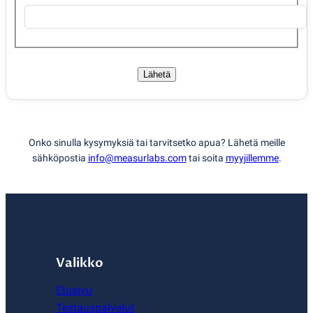
Lähetä
Onko sinulla kysymyksiä tai tarvitsetko apua? Lähetä meille
sähköpostia
info@measurlabs.com
tai soita
myyjillemme
.
Valikko
Etusivu
Testauspalvelut