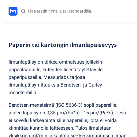
Testauspalvelut
/
Paperin tai kartongin ilmanläpäisevyys
Paperin tai kartongin ilmanläpäisevyys
Ilmanläpäisy on tärkeä ominaisuus joillekin
paperilaaduille, kuten teollisesti täytettäville
paperipusseille. Measurlabs tarjoaa
ilmanläpäisymittauksia Bendtsen- ja Gurley-
menetelmillä.
Bendtsen-menetelmä
(
ISO 5636-3) sopii papereille,
joiden läpäisy on 0,35 µm/
(
Pa*s) - 15 µm/
(
Pa*s). Testi
ei sovellu karkeapintaisille papereille, joita ei voida
kiinnittää kunnolla laitteeseen. Tulos ilmaistaan
yksikkönä ml/min, joka ilmaisee keskimääräisen ilman