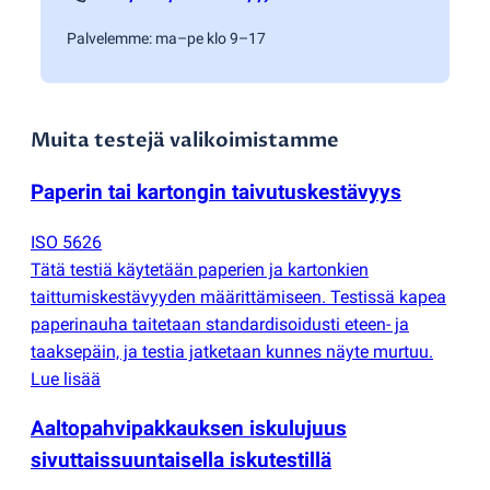
Palvelemme: ma–pe klo 9–17
Muita testejä valikoimistamme
Paperin tai kartongin taivutuskestävyys
ISO 5626
Tätä testiä käytetään paperien ja kartonkien
taittumiskestävyyden määrittämiseen. Testissä kapea
paperinauha taitetaan standardisoidusti eteen- ja
taaksepäin, ja testia jatketaan kunnes näyte murtuu.
Lue lisää
Aaltopahvipakkauksen iskulujuus
sivuttaissuuntaisella iskutestillä