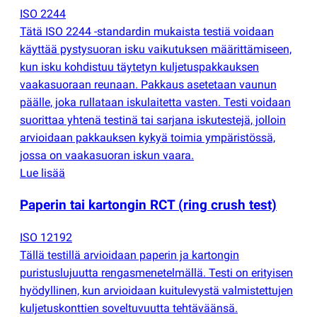
ISO 2244
Tätä ISO 2244 -standardin mukaista testiä voidaan
käyttää pystysuoran isku vaikutuksen määrittämiseen,
kun isku kohdistuu täytetyn kuljetuspakkauksen
vaakasuoraan reunaan. Pakkaus asetetaan vaunun
päälle, joka rullataan iskulaitetta vasten. Testi voidaan
suorittaa yhtenä testinä tai sarjana iskutestejä, jolloin
arvioidaan pakkauksen kykyä toimia ympäristössä,
jossa on vaakasuoran iskun vaara.
Lue lisää
Paperin tai kartongin RCT
(
ring crush test)
ISO 12192
Tällä testillä arvioidaan paperin ja kartongin
puristuslujuutta rengasmenetelmällä. Testi on erityisen
hyödyllinen, kun arvioidaan kuitulevystä valmistettujen
kuljetuskonttien soveltuvuutta tehtäväänsä.