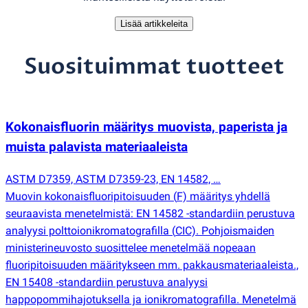
Lisää artikkeleita
Suosituimmat tuotteet
Kokonaisfluorin määritys muovista, paperista ja
muista palavista materiaaleista
ASTM D7359, ASTM D7359-23, EN 14582, …
Muovin kokonaisfluoripitoisuuden
(
F) määritys yhdellä
seuraavista menetelmistä: EN 14582 -standardiin perustuva
analyysi polttoionikromatografilla
(
CIC). Pohjoismaiden
ministerineuvosto suosittelee menetelmää nopeaan
fluoripitoisuuden määritykseen mm. pakkausmateriaaleista.,
EN 15408 -standardiin perustuva analyysi
happopommihajotuksella ja ionikromatografilla. Menetelmä