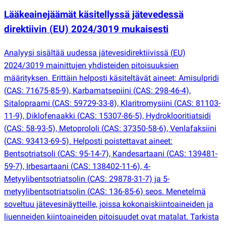
Lääkeainejäämät käsitellyssä jätevedessä
direktiivin
(
EU) 2024/3019 mukaisesti
Analyysi sisältää uudessa jätevesidirektiivissä
(
EU)
2024/3019 mainittujen yhdisteiden pitoisuuksien
määrityksen. Erittäin helposti käsiteltävät aineet: Amisulpridi
(
CAS: 71675-85-9), Karbamatsepiini
(
CAS: 298-46-4),
Sitalopraami
(
CAS: 59729-33-8), Klaritromysiini
(
CAS: 81103-
11-9), Diklofenaakki
(
CAS: 15307-86-5), Hydroklooritiatsidi
(
CAS: 58-93-5), Metoprololi
(
CAS: 37350-58-6), Venlafaksiini
(
CAS: 93413-69-5). Helposti poistettavat aineet:
Bentsotriatsoli
(
CAS: 95-14-7), Kandesartaani
(
CAS: 139481-
59-7), Irbesartaani
(
CAS: 138402-11-6), 4-
Metyylibentsotriatsolin
(
CAS: 29878-31-7) ja 5-
metyylibentsotriatsolin
(
CAS: 136-85-6) seos. Menetelmä
soveltuu jätevesinäytteille, joissa kokonaiskiintoaineiden ja
liuenneiden kiintoaineiden pitoisuudet ovat matalat. Tarkista