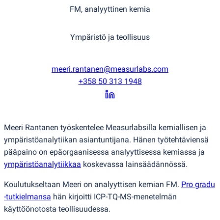
FM, analyyttinen kemia
Ympäristö ja teollisuus
meeri.rantanen@measurlabs.com
+358 50 313 1948
Meeri Rantanen työskentelee Measurlabsilla kemiallisen ja
ympäristöanalytiikan asiantuntijana. Hänen työtehtäviensä
pääpaino on epäorgaanisessa analyyttisessa kemiassa ja
ympäristöanalytiikkaa
koskevassa lainsäädännössä.
Koulutukseltaan Meeri on analyyttisen kemian FM.
Pro gradu
-tutkielmansa
hän kirjoitti ICP-TQ-MS-menetelmän
käyttöönotosta teollisuudessa.