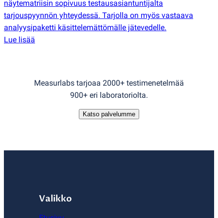
näytematriisin sopivuus testausasiantuntijalta
tarjouspyynnön yhteydessä. Tarjolla on myös vastaava
analyysipaketti käsittelemättömälle jätevedelle.
Lue lisää
Measurlabs tarjoaa 2000+ testimenetelmää
900+ eri laboratoriolta.
Katso palvelumme
Valikko
Etusivu