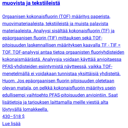
muovista ja tekstiileistä
Orgaanisen kokonaisfluorin
(
TOF) määritys paperista,
muovimateriaaleista, tekstiileistä ja muista palavista
materiaaleista. Analyysi sisältää kokonaisfluorin
(
TF) ja
epäorgaanisen fluorin
(
TIF) mittauksen sekä TOF-
pitoisuuden laskennallisen määrityksen kaavalla TF - TIF =
TOF. TOF-analyysi antaa tietoa orgaanisten fluoriyhdisteiden
kokonaismäärästä. Analyysia voidaan käyttää arvioitaessa
PFAS-yhdisteiden esiintymistä näytteessä, vaikka TOF-
menetelmällä ei voidakaan tunnistaa yksittäisiä yhdisteitä.
Huom. Jos epäorgaanisen fluorin pitoisuuden oletetaan
olevan matala, on pelkkä kokonaisfluorin määritys usein
edullisempi vaihtoehto PFAS-pitoisuuden arviointiin. Saat
lisätietoja ja tarjouksen laittamalla meille viestiä alta
löytyvällä lomakkeella.
430–518 $
Lue lisää