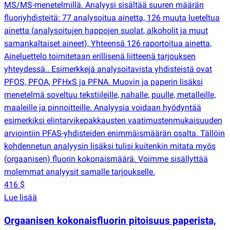
MS/MS-menetelmillä. Analyysi sisältää suuren määrän
fluoriyhdisteitä: 77 analysoitua ainetta, 126 muuta lueteltua
ainetta
(
analysoitujen happojen suolat, alkoholit ja muut
samankaltaiset aineet), Yhteensä 126 raportoitua ainetta,
Aineluettelo toimitetaan erillisenä liitteenä tarjouksen
yhteydessä.. Esimerkkejä analysoitavista yhdisteistä ovat
PFOS, PFOA, PFHxS ja PFNA. Muovin ja paperin lisäksi
menetelmä soveltuu tekstiileille, nahalle, puulle, metalleille,
maaleille ja pinnoitteille. Analyysia voidaan hyödyntää
esimerkiksi elintarvikepakkausten vaatimustenmukaisuuden
arviointiin PFAS-yhdisteiden enimmäismäärän osalta. Tällöin
kohdennetun analyysin lisäksi tulisi kuitenkin mitata myös
(
orgaanisen) fluorin kokonaismäärä. Voimme sisällyttää
molemmat analyysit samalle tarjoukselle.
416 $
Lue lisää
Orgaanisen kokonaisfluorin pitoisuus paperista,