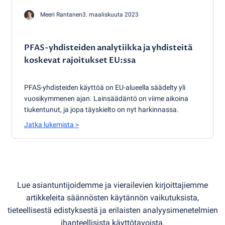
Meeri Rantanen
3. maaliskuuta 2023
PFAS-yhdisteiden analytiikka ja yhdisteitä
koskevat rajoitukset EU:ssa
PFAS-yhdisteiden käyttöä on EU-alueella säädelty yli
vuosikymmenen ajan. Lainsäädäntö on viime aikoina
tiukentunut, ja jopa täyskielto on nyt harkinnassa.
Jatka lukemista
>
Lue asiantuntijoidemme ja vierailevien kirjoittajiemme
artikkeleita säännösten käytännön vaikutuksista,
tieteellisestä edistyksestä ja erilaisten analyysimenetelmien
ihanteellisista käyttötavoista.