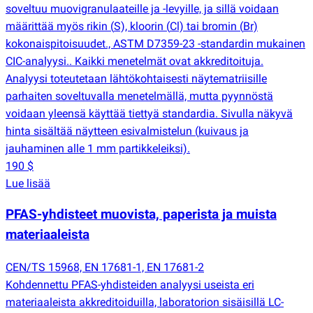
soveltuu muovigranulaateille ja -levyille, ja sillä voidaan
määrittää myös rikin
(
S), kloorin
(
Cl) tai bromin
(
Br)
kokonaispitoisuudet., ASTM D7359-23 -standardin mukainen
CIC-analyysi.. Kaikki menetelmät ovat akkreditoituja.
Analyysi toteutetaan lähtökohtaisesti näytematriisille
parhaiten soveltuvalla menetelmällä, mutta pyynnöstä
voidaan yleensä käyttää tiettyä standardia. Sivulla näkyvä
hinta sisältää näytteen esivalmistelun
(
kuivaus ja
jauhaminen alle 1 mm partikkeleiksi).
190 $
Lue lisää
PFAS-yhdisteet muovista, paperista ja muista
materiaaleista
CEN/TS 15968, EN 17681-1, EN 17681-2
Kohdennettu PFAS-yhdisteiden analyysi useista eri
materiaaleista akkreditoiduilla, laboratorion sisäisillä LC-