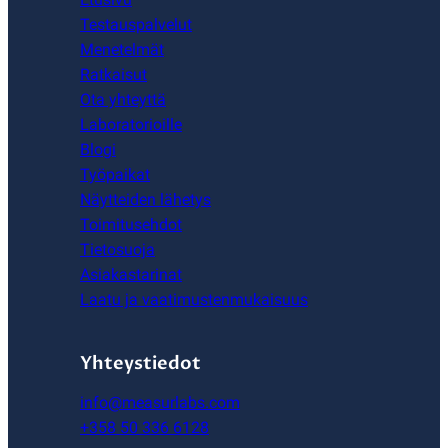
Testauspalvelut
Menetelmät
Ratkaisut
Ota yhteyttä
Laboratorioille
Blogi
Työpaikat
Näytteiden lähetys
Toimitusehdot
Tietosuoja
Asiakastarinat
Laatu ja vaatimustenmukaisuus
Yhteystiedot
info@measurlabs.com
+358 50 336 6128