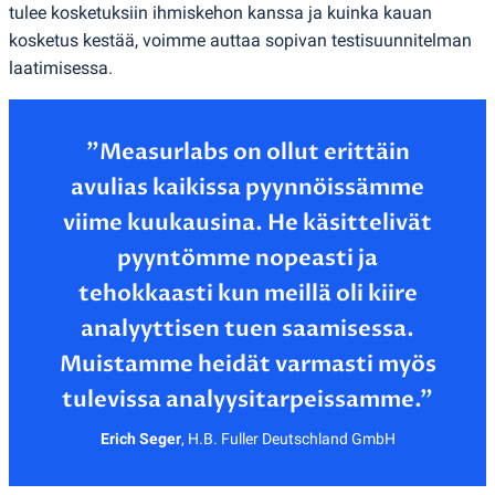
tulee kosketuksiin ihmiskehon kanssa ja kuinka kauan
kosketus kestää, voimme auttaa sopivan testisuunnitelman
laatimisessa.
”Measurlabs on ollut erittäin
avulias kaikissa pyynnöissämme
viime kuukausina. He käsittelivät
pyyntömme nopeasti ja
tehokkaasti kun meillä oli kiire
analyyttisen tuen saamisessa.
Muistamme heidät varmasti myös
Erich Seger
,
H.B. Fuller Deutschland GmbH