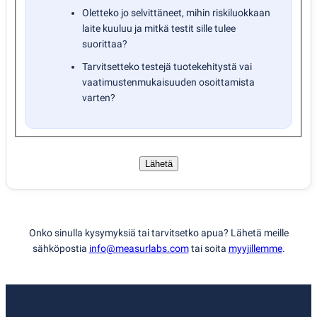
Oletteko jo selvittäneet, mihin riskiluokkaan
laite kuuluu ja mitkä testit sille tulee
suorittaa?
Tarvitsetteko testejä tuotekehitystä vai
vaatimustenmukaisuuden osoittamista
varten?
Lähetä
Onko sinulla kysymyksiä tai tarvitsetko apua? Lähetä meille
sähköpostia
info@measurlabs.com
tai soita
myyjillemme
.