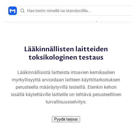
Ratkaisut
/
Lääkinnällisten laitteiden toksikologinen testaus
Lääkinnällisten laitteiden
toksikologinen testaus
Lääkinnällisistä laitteista irtoavien kemikaalien
myrkyllisyyttä arvioidaan laitteen käyttötarkoituksen
perusteella määräytyvillä testeillä. Etenkin kehon
sisällä käytettäville laitteille on tehtävä perusteellinen
turvallisuusselvitys.
Pyydä tarjous