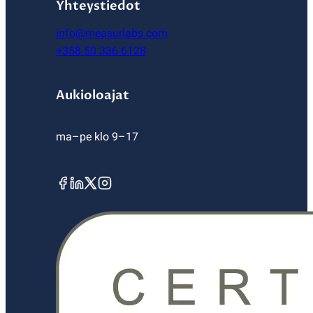
Yhteystiedot
info@measurlabs.com
+358 50 336 6128
Aukioloajat
ma–pe klo 9–17