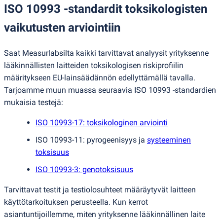
ISO 10993 -standardit toksikologisten
vaikutusten arviointiin
Saat Measurlabsilta kaikki tarvittavat analyysit yrityksenne
lääkinnällisten laitteiden toksikologisen riskiprofiilin
määritykseen EU-lainsäädännön edellyttämällä tavalla.
Tarjoamme muun muassa seuraavia ISO 10993 -standardien
mukaisia testejä:
ISO 10993-17: toksikologinen arviointi
ISO 10993-11: pyrogeenisyys ja
systeeminen
toksisuus
ISO 10993-3: genotoksisuus
Tarvittavat testit ja testiolosuhteet määräytyvät laitteen
käyttötarkoituksen perusteella. Kun kerrot
asiantuntijoillemme, miten yrityksenne lääkinnällinen laite