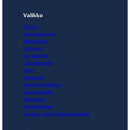
Valikko
Etusivu
Testauspalvelut
Menetelmät
Ratkaisut
Ota yhteyttä
Laboratorioille
Blogi
Työpaikat
Näytteiden lähetys
Toimitusehdot
Tietosuoja
Asiakastarinat
Laatu ja vaatimustenmukaisuus