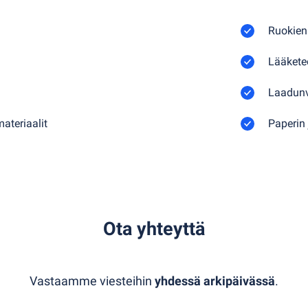
Ruokien 
Lääketeo
Laadunv
materiaalit
Paperin
Ota yhteyttä
Vastaamme viesteihin
yhdessä arkipäivässä
.