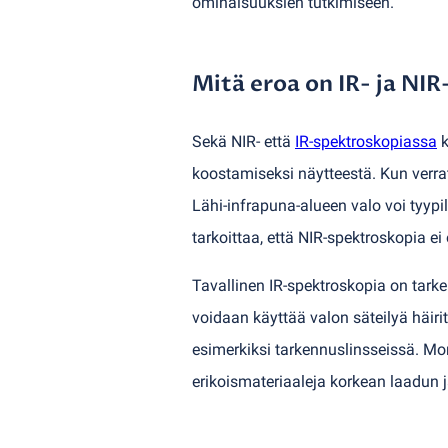
ominaisuuksien tutkimiseen.
Mitä eroa on IR- ja NIR
Sekä NIR- että
IR-spektroskopiassa
k
koostamiseksi näytteestä. Kun verra
Lähi-infrapuna-alueen valo voi tyyp
tarkoittaa, että NIR-spektroskopia e
Tavallinen IR-spektroskopia on tark
voidaan käyttää valon säteilyä häiri
esimerkiksi tarkennuslinsseissä. Mone
erikoismateriaaleja korkean laadun j