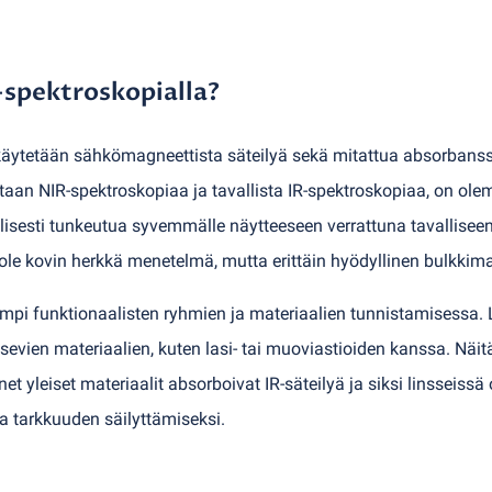
-spektroskopialla?
äytetään sähkömagneettista säteilyä sekä mitattua absorbanssi
taan NIR-spektroskopiaa ja tavallista IR-spektroskopiaa, on ol
illisesti tunkeutua syvemmälle näytteeseen verrattuna tavallise
i ole kovin herkkä menetelmä, mutta erittäin hyödyllinen bulkkima
empi funktionaalisten ryhmien ja materiaalien tunnistamisessa.
tsevien materiaalien, kuten lasi- tai muoviastioiden kanssa. Näi
t yleiset materiaalit absorboivat IR-säteilyä ja siksi linsseissä
a tarkkuuden säilyttämiseksi.