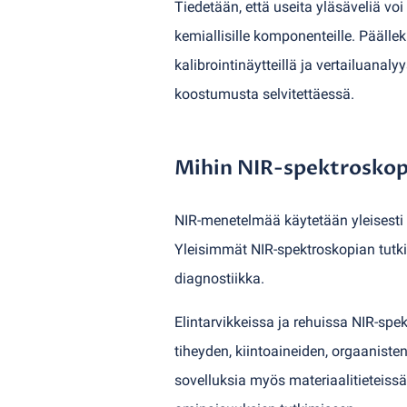
Tiedetään, että useita yläsäveliä voi
kemiallisille komponenteille. Päällek
kalibrointinäytteillä ja vertailuana
koostumusta selvitettäessä.
Mihin NIR-spektroskop
NIR-menetelmää käytetään yleisesti
Yleisimmät NIR-spektroskopian tutkim
diagnostiikka.
Elintarvikkeissa ja rehuissa NIR-spe
tiheyden, kiintoaineiden, orgaanisten
sovelluksia myös materiaalitieteiss