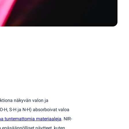
ktiona näkyvän valon ja
 O-H, S-H ja N-H) absorboivat valoa
aa tuntemattomia materiaaleja
. NIR-
o epäsäännölliset näytteet, kuten