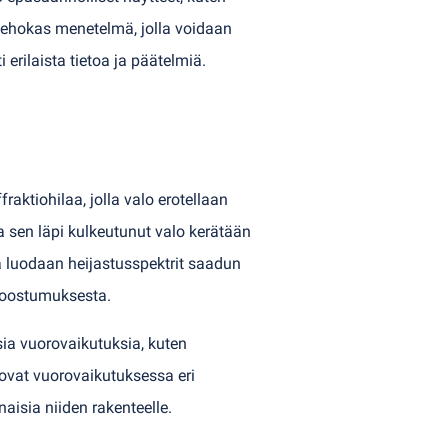
stehokas menetelmä, jolla voidaan
erilaista tietoa ja päätelmiä.
aktiohilaa, jolla valo erotellaan
ja sen läpi kulkeutunut valo kerätään
la luodaan heijastusspektrit saadun
 koostumuksesta.
a ​​vuorovaikutuksia, kuten
 ovat vuorovaikutuksessa eri
isia ​​niiden rakenteelle.