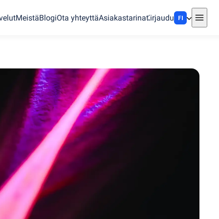
velut
Meistä
Blogi
Ota yhteyttä
Asiakastarinat
Kirjaudu
FI