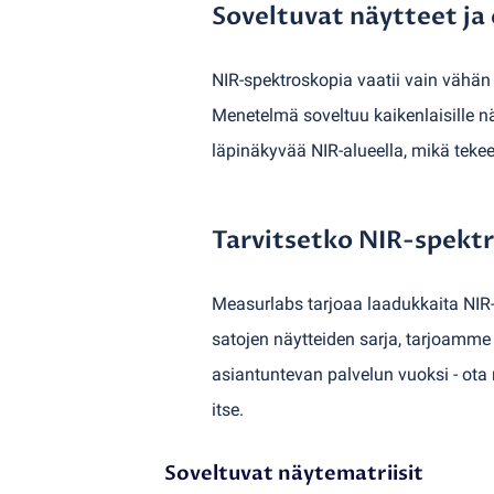
Soveltuvat näytteet ja 
NIR-spektroskopia vaatii vain vähän 
Menetelmä soveltuu kaikenlaisille näy
läpinäkyvää NIR-alueella, mikä tekee
Tarvitsetko NIR-spekt
Measurlabs tarjoaa laadukkaita NIR-s
satojen näytteiden sarja, tarjoamme k
asiantuntevan palvelun vuoksi - ota
itse.
Soveltuvat näytematriisit