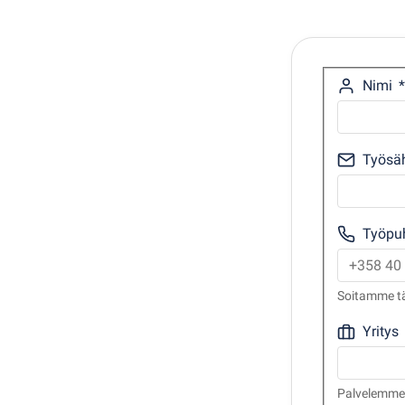
Nimi
Työsäh
Työpuh
Soitamme tä
Yritys
Palvelemme t