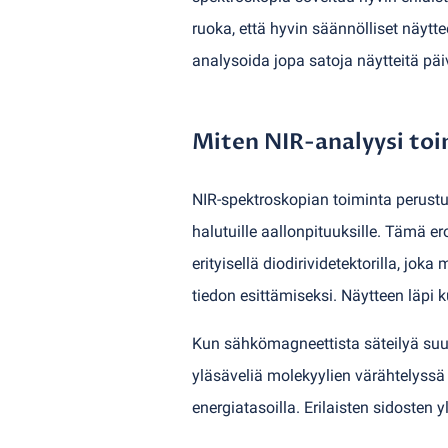
ruoka, että hyvin säännölliset näyt
analysoida jopa satoja näytteitä päi
Miten NIR-analyysi toi
NIR-spektroskopian toiminta perustuu
halutuille aallonpituuksille. Tämä e
erityisellä diodirividetektorilla, jo
tiedon esittämiseksi. Näytteen läpi
Kun sähkömagneettista säteilyä suun
yläsäveliä molekyylien värähtelyssä 
energiatasoilla. Erilaisten sidosten y