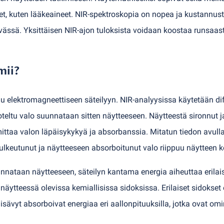
teet, kuten lääkeaineet. NIR-spektroskopia on nopea ja kustannu
vässä. Yksittäisen NIR-ajon tuloksista voidaan koostaa runsaasti 
mii?
 elektromagneettiseen säteilyyn. NIR-analyysissa käytetään diffr
roteltu valo suunnataan sitten näytteeseen. Näytteestä sironnut 
ka mittaa valon läpäisykykyä ja absorbanssia. Mitatun tiedon avul
 kulkeutunut ja näytteeseen absorboitunut valo riippuu näytteen
nataan näytteeseen, säteilyn kantama energia aiheuttaa erilaisi
näytteessä olevissa kemiallisissa sidoksissa. Erilaiset sidokset
lisävyt absorboivat energiaa eri aallonpituuksilla, jotka ovat omina