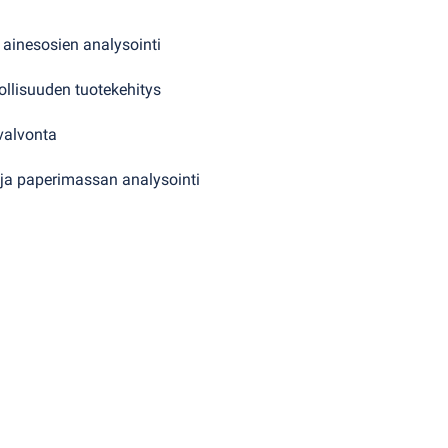
ainesosien analysointi
llisuuden tuotekehitys
alvonta
 ja paperimassan analysointi