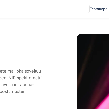
Testauspal
etelmä, joka soveltuu
kseen. NIR-spektrometri
säveliä infrapuna-
 koostumusten