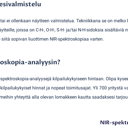
esivalmistelu
tai ei ollenkaan näytteen valmistelua. Tekniikkana se on melko h
tteille, joissa on C-H-, O-H-, S-H- ja/tai N-H-sidoksia sisältäviä 
 siitä sopivan liuottimen NIR-spektroskopiaa varten.
roskopia-analyysin?
pektroskopia-analyysejä kilpailukykyiseen hintaan. Olipa kysees
ilpailukykyiset hinnat ja nopeat toimitusajat. Yli 700 yritystä v
 meihin yhteyttä alla olevan lomakkeen kautta saadaksesi tarj
NIR-spektr