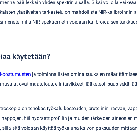
 mennä päällekkäin yhden spektrin sisällä. Siksi voi olla vaikeaa
käisten yläsävelten tarkastelu on mahdollista NIR-kalibroinnin avu
lyysimenetelmillä NIR-spektrometri voidaan kalibroida sen tarkku
iaa käytetään?
koostumusten
ja toiminnallisten ominaisuuksien määrittämisee
usalat ovat maatalous, elintarvikkeet, lääketeollisuus sekä lääk
ktroskopia on tehokas työkalu kosteuden, proteiinin, rasvan, vap
 happojen, hiilihydraattiprofiilin ja muiden tärkeiden aineosien
ä, sillä sitä voidaan käyttää työkaluna kalvon paksuuden mitta