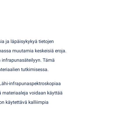
a ja läpäisykykyä tietojen
emassa muutamia keskeisiä eroja.
en infrapunasäteilyyn. Tämä
teriaalien tutkimisessa.
 Lähi-infrapunaspektroskopiaa
tä materiaaleja voidaan käyttää
 on käytettävä kalliimpia