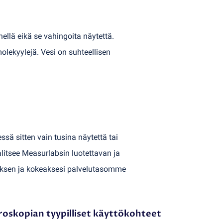
ellä eikä se vahingoita näytettä.
molekyylejä. Vesi on suhteellisen
sä sitten vain tusina näytettä tai
alitsee Measurlabsin luotettavan ja
ouksen ja kokeaksesi palvelutasomme
oskopian tyypilliset käyttökohteet