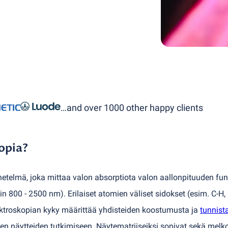
…and over 1000 other happy clients
opia?
etelmä, joka mittaa valon absorptiota valon aallonpituuden fun
in 800 - 2500 nm). Erilaiset atomien väliset sidokset
(
esim. C-H,
pektroskopian kyky määrittää yhdisteiden koostumusta ja
tunnist
ten näytteiden tutkimiseen. Näytematriiseiksi sopivat sekä melk