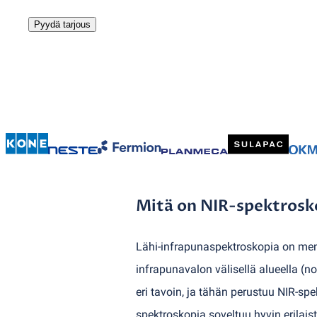
Pyydä tarjous
Mitä on NIR-spektrosk
Lähi-infrapunaspektroskopia on men
infrapunavalon välisellä alueella
(
no
eri tavoin, ja tähän perustuu NIR-s
spektroskopia soveltuu hyvin erilais