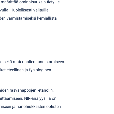
 määrittää ominaisuuksia tietyille
lla. Huolellisesti valituilla
uden varmistamiseksi kemiallista
n sekä materiaalien tunnistamiseen.
etieteellinen ja fysiologinen
aiden rasvahappojen, etanolin,
 mittaamiseen. NIR-analyysilla on
amiseen ja nanohiukkasten optisten