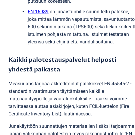
putkiuunikokeeseen.
EN 16989
on junaistuimille suunniteltu palokoe,
joka mittaa lämmön vapautumista, savuntuotant
600 sekunnin aikana
(
TPS600) sekä liekin korkeut
istuimen pohjasta mitattuna. Istuimet testataan
yleensä sekä ehjinä että vandalisoituina.
Kaikki palotestauspalvelut helposti
yhdestä paikasta
Measurlabs tarjoaa akkreditoidut palokokeet EN 45545-2 -
standardin vaatimusten täyttämiseen kaikille
materiaalityypeille ja vaaraluokituksille. Lisäksi voimme
tarvittaessa auttaa asiakirjojen, kuten FCIL-luettelon
(
Fire
Certificate Inventory List), laatimisessa.
Junakäyttöön suunnattujen materiaalien lisäksi tarjoamme
laajan valikoiman palotestejä myös rakennustuotteille
(
EN