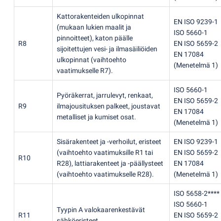
Kattorakenteiden ulkopinnat
EN ISO 9239-1
(
mukaan lukien maalit ja
ISO 5660-1
pinnoitteet), katon päälle
R8
EN ISO 5659-2
sijoitettujen vesi- ja ilmasäiliöiden
EN 17084
ulkopinnat
(
vaihtoehto
(
Menetelmä 1)
vaatimukselle R7).
ISO 5660-1
Pyöräkerrat, jarrulevyt, renkaat,
EN ISO 5659-2
R9
ilmajousituksen palkeet, joustavat
EN 17084
metalliset ja kumiset osat.
(
Menetelmä 1)
Sisärakenteet ja -verhoilut, eristeet
EN ISO 9239-1
(
vaihtoehto vaatimuksille R1 tai
EN ISO 5659-2
R10
R28), lattiarakenteet ja -päällysteet
EN 17084
(
vaihtoehto vaatimukselle R28).
(
Menetelmä 1)
ISO 5658-2****
ISO 5660-1
Tyypin A valokaarenkestävät
R11
EN ISO 5659-2
sähköeristeet