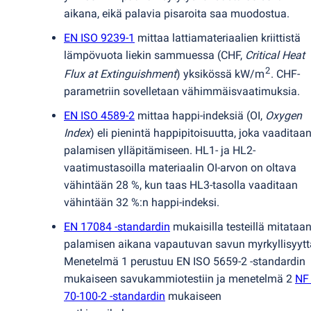
aikana, eikä palavia pisaroita saa muodostua.
EN ISO 9239-1
mittaa lattiamateriaalien kriittistä
lämpövuota liekin sammuessa
(
CHF,
Critical Heat
2
Flux at Extinguishment
) yksikössä kW/m
. CHF-
parametriin sovelletaan vähimmäisvaatimuksia.
EN ISO 4589-2
mittaa happi-indeksiä
(
OI,
Oxygen
Index
) eli pienintä happipitoisuutta, joka vaaditaa
palamisen ylläpitämiseen. HL1- ja HL2-
vaatimustasoilla materiaalin OI-arvon on oltava
vähintään 28 %, kun taas HL3-tasolla vaaditaan
vähintään 32 %:n happi-indeksi.
EN 17084 -standardin
mukaisilla testeillä mitataa
palamisen aikana vapautuvan savun myrkyllisyytt
Menetelmä 1 perustuu EN ISO 5659-2 -standardin
mukaiseen savukammiotestiin ja menetelmä 2
NF
70-100-2 -standardin
mukaiseen