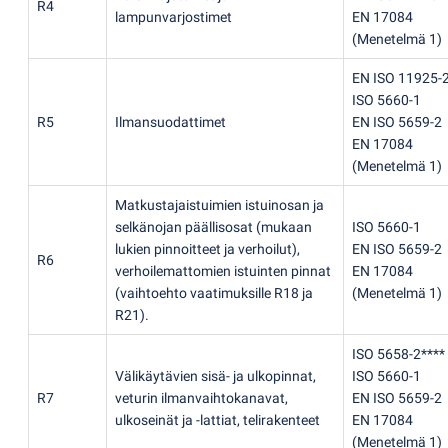
R4
lampunvarjostimet
EN 17084
(
Menetelmä 1)
EN ISO 11925-
ISO 5660-1
R5
Ilmansuodattimet
EN ISO 5659-2
EN 17084
(
Menetelmä 1)
Matkustajaistuimien istuinosan ja
selkänojan päällisosat
(
mukaan
ISO 5660-1
lukien pinnoitteet ja verhoilut),
EN ISO 5659-2
R6
verhoilemattomien istuinten pinnat
EN 17084
(
vaihtoehto vaatimuksille R18 ja
(
Menetelmä 1)
R21).
ISO 5658-2****
Välikäytävien sisä- ja ulkopinnat,
ISO 5660-1
R7
veturin ilmanvaihtokanavat,
EN ISO 5659-2
ulkoseinät ja -lattiat, telirakenteet
EN 17084
(
Menetelmä 1)