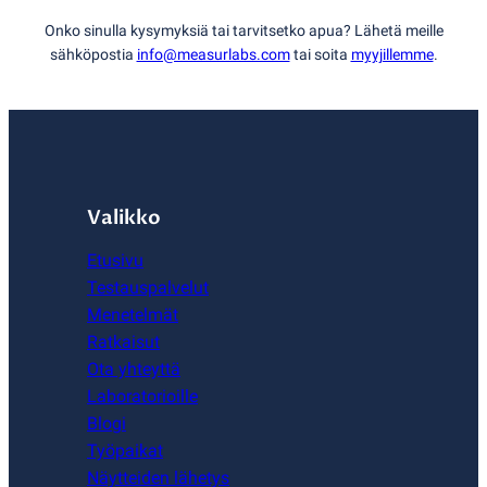
Onko sinulla kysymyksiä tai tarvitsetko apua? Lähetä meille
sähköpostia
info@measurlabs.com
tai soita
myyjillemme
.
Valikko
Etusivu
Testauspalvelut
Menetelmät
Ratkaisut
Ota yhteyttä
Laboratorioille
Blogi
Työpaikat
Näytteiden lähetys