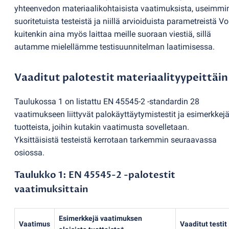
yhteenvedon materiaalikohtaisista vaatimuksista, useimmi
suoritetuista testeistä ja niillä arvioiduista parametreistä Vo
kuitenkin aina myös laittaa meille suoraan viestiä, sillä
autamme mielellämme testisuunnitelman laatimisessa.
Vaaditut palotestit materiaalityypeittäin
Taulukossa 1 on listattu EN 45545-2 -standardin 28
vaatimukseen liittyvät palokäyttäytymistestit ja esimerkkej
tuotteista, joihin kutakin vaatimusta sovelletaan.
Yksittäisistä testeistä kerrotaan tarkemmin seuraavassa
osiossa.
Taulukko 1: EN 45545-2 -palotestit
vaatimuksittain
Esimerkkejä vaatimuksen
Vaatimus
Vaaditut testit