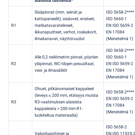
alaisista tuotteista*
Sisäpinnat
(
mm. seinät ja
ISO 5658-2****
kattopaneelit), sisäovet, eristeet,
ISO 5660-1
R1
matkatavaratelineet,
EN ISO 5659-2
ikkunapuitteet, verhot, roskakorit,
EN 17084
ilmakanavat, näyttöruudut
(
Menetelmä 1)
ISO 5658-2****
Alle 0,2 neliömetrin pinnat, pöytien
ISO 5660-1
R2
yläpinnat, WC-tilojen pesualtaat,
EN ISO 5659-2
vesi- ja ilmasäiliöt
EN 17084
(
Menetelmä 1)
Ohuet
, pitkänomaiset kappaleet
ISO 5658-2****
(
leveys ≤ 200 mm, etäisyys muista
EN ISO 5659-2
R3
R3-vaatimuksen alaisista
EN 17084
kappaleista > 200 mm R1-
(
Menetelmä 1)
luokiteltua materiaalia)
ISO 5658-2
Valonhajottimet ja
EN ISO 11925-