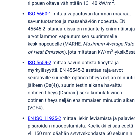
2
riippuen oltava vähintään 13–40 kW/m
.
ISO 5660-1
mittaa vapautuvan lämmön määrää,
savuntuotantoa ja massahäviön nopeutta. EN
45545-2 -standardissa on määritelty enimmäisraja
arvot lämmön vapautumisen suurimmalle
keskinopeudelle
(
MARHE,
Maximum Average Rate
2
of Heat Emission
), jota mitataan kW/m
-yksikössä
ISO 5659-2
mittaa savun optista tiheyttä ja
myrkyllisyyttä. EN 45545-2 asettaa raja-arvot
seuraaville suureille: optinen tiheys neljän minuuti
jälkeen
(
Ds
(
4)), suurin testin aikana havaittu
optinen tiheys
(
Dsmax.) sekä kumulatiivinen
optinen tiheys neljän ensimmäisen minuutin aika
(
VOF4).
EN ISO 11925-2
mittaa liekin leviämistä ja palavie
pisaroiden muodostumista. Koeliekki ei saa edetä
yli 150 mm päähän sytytyskohdasta 60 sekunnin