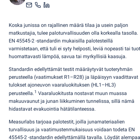
Koska junissa on rajallinen määrä tilaa ja usein paljon
matkustajia, tulee paloturvallisuuden olla korkealla tasolla.
EN 45545-2 -standardin mukaisilla palotesteillä
varmistetaan, että tuli ei syty helposti, leviä nopeasti tai tuo
huomattavasti lämpöä, savua tai myrkyllisiä kaasuja.
Standardin edellyttämät testit määräytyvät tuoteryhmän
perusteella
(
vaatimukset R1–R28) ja läpäisyyn vaadittavat
tulokset ajoneuvon vaaraluokituksen
(
HL1–HL3)
1
perusteella.
Vaaraluokitusta nostavat muun muassa
makuuvaunut ja junan liikkuminen tunnelissa, sillä nämä
hidastavat evakuointia hätätilanteessa.
Measurlabs tarjoaa palotestit, joilla junamateriaalien
turvallisuus ja vaatimustenmukaisuus voidaan todeta EN
45545-2 -standardin edellyttämällä tavalla. Löydät alempa