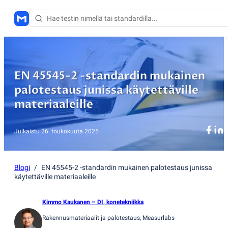
EN 45545-2 -standardin mukainen
palotestaus junissa käytettäville
materiaaleille
Julkaistu
26. toukokuuta 2025
Blogi
/
EN 45545-2 -standardin mukainen palotestaus junissa
käytettäville materiaaleille
Kimmo Kaukanen
– DI, konetekniikka
Rakennusmateriaalit ja palotestaus
, Measurlabs