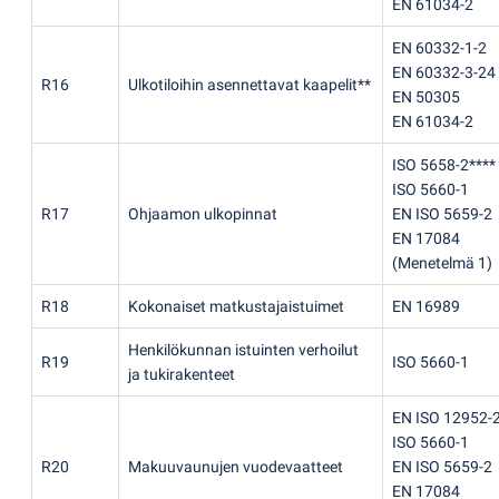
EN 61034-2
EN 60332-1-2
EN 60332-3-24
R16
Ulkotiloihin asennettavat kaapelit**
EN 50305
EN 61034-2
ISO 5658-2****
ISO 5660-1
R17
Ohjaamon ulkopinnat
EN ISO 5659-2
EN 17084
(
Menetelmä 1)
R18
Kokonaiset matkustajaistuimet
EN 16989
Henkilökunnan istuinten verhoilut
R19
ISO 5660-1
ja tukirakenteet
EN ISO 12952-
ISO 5660-1
R20
Makuuvaunujen vuodevaatteet
EN ISO 5659-2
EN 17084