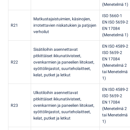
(
Menetelmä 1)
ISO 5660-1
Matkustajaistuimien, käsinojien,
EN ISO 5659-2
R21
irrotettavien niskatukien ja patjojen
EN 17084
verhoilut
(
Menetelmä 1)
EN ISO 4589-2
Sisätiloihin asennettavat
ISO 5659-2
pitkittäiset ikkunatiivisteet,
EN 17084
R22
ovenkarmien ja paneelien liitokset,
(
Menetelmä 2
syöttölinjastot, suurteholaitteet,
tai Menetelmä
kelat, putket ja letkut
1)
EN ISO 4589-2
Ulkotiloihin asennettavat
ISO 5659-2
pitkittäiset ikkunatiivisteet,
EN 17084
R23
ovenkarmien ja paneelien liitokset,
(
Menetelmä 2
syöttölinjastot, suurteholaitteet,
tai Menetelmä
kelat, putket ja letkut
1)