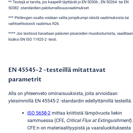
** Testejä ei tarvita, jos kaapelit täyttävät jo EN 50306-, EN 50264- tai EN
50382 -standardien paloturvallisuusvaatimukset
*** Piirilevyjen osalta voidaan valita jompikumpi näistä vaatimuksista tai
vaihtoehtoisesti vaatimus R26.
**** Jos testissä havaitaan palavien pisaroiden muodostumista, vaaditaan
lisäksi EN ISO 11925-2 -testi.
EN 45545-2 -testeillä mitattavat
parametrit
Alla on yhteenveto ominaisuuksista, joita arvioidaan
yleisimmillä EN 45545-2 -standardin edellyttämillä testeillä.
ISO 5658-2
mittaa kriittistä lämpövuota liekin
sammuessa
(
CFE,
Critical Flux at Extinguishment
).
CFE:n on materiaalityypistä ja vaaraluokituksesta