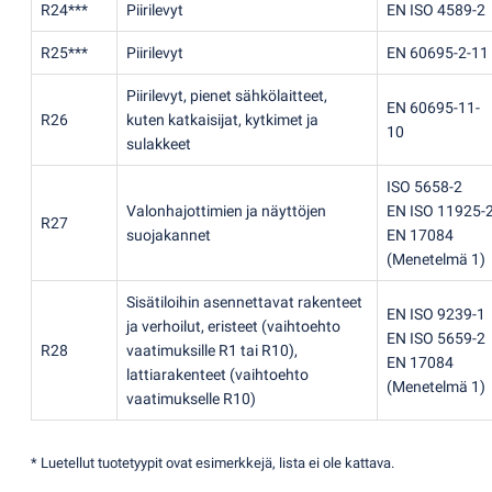
R24***
Piirilevyt
EN ISO 4589-2
R25***
Piirilevyt
EN 60695-2-11
Piirilevyt, pienet sähkölaitteet,
EN 60695-11-
R26
kuten katkaisijat, kytkimet ja
10
sulakkeet
ISO 5658-2
Valonhajottimien ja näyttöjen
EN ISO 11925-
R27
suojakannet
EN 17084
(
Menetelmä 1)
Sisätiloihin asennettavat rakenteet
EN ISO 9239-1
ja verhoilut, eristeet
(
vaihtoehto
EN ISO 5659-2
R28
vaatimuksille R1 tai R10),
EN 17084
lattiarakenteet
(
vaihtoehto
(
Menetelmä 1)
vaatimukselle R10)
* Luetellut tuotetyypit ovat esimerkkejä, lista ei ole kattava.