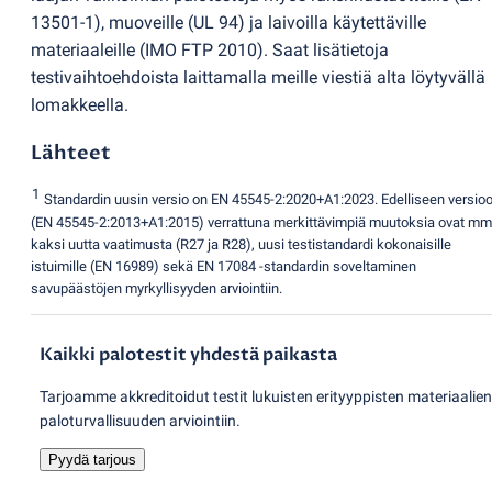
13501-1), muoveille
(
UL 94) ja laivoilla käytettäville
materiaaleille
(
IMO FTP 2010). Saat lisätietoja
testivaihtoehdoista laittamalla meille viestiä alta löytyvällä
lomakkeella.
Lähteet
1
Standardin uusin versio on EN 45545-2:2020+A1:2023. Edelliseen versio
(
EN 45545-2:2013+A1:2015) verrattuna merkittävimpiä muutoksia ovat mm
kaksi uutta vaatimusta
(
R27 ja R28), uusi testistandardi kokonaisille
istuimille
(
EN 16989) sekä EN 17084 -standardin soveltaminen
savupäästöjen myrkyllisyyden arviointiin.
Kaikki palotestit yhdestä paikasta
Tarjoamme akkreditoidut testit lukuisten erityyppisten materiaalien
paloturvallisuuden arviointiin.
Pyydä tarjous