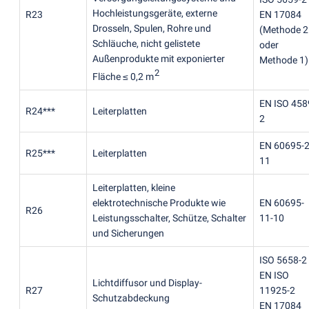
Hochleistungsgeräte, externe
R23
EN 17084
Drosseln, Spulen, Rohre und
(
Methode 2
Schläuche, nicht gelistete
oder
Außenprodukte mit exponierter
Methode 1)
2
Fläche ≤ 0,2 m
EN ISO 458
R24***
Leiterplatten
2
EN 60695-2
R25***
Leiterplatten
11
Leiterplatten, kleine
elektrotechnische Produkte wie
EN 60695-
R26
Leistungsschalter, Schütze, Schalter
11-10
und Sicherungen
ISO 5658-2
EN ISO
Lichtdiffusor und Display-
R27
11925-2
Schutzabdeckung
EN 17084