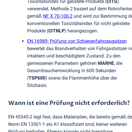
Toxizitätsindex für gelistete Produkte
(
CITG
)
verwendet. Methode 2 basiert auf dem Rohrofente
gemäß
NF X 70-100-2
und wird zur Bestimmung d
konventionellen Toxizitätsindex für nicht gelistete
Produkte
(
CITNLP
) herangezogen.
EN 16989: Prüfung von Schienenfahrzeugsitzen
bewertet das Brandverhalten von Fahrgastsitzen i
intaktem und beschädigtem Zustand. Zu den
gemessenen Parametern gehören
MARHE
, die
Gesamtrauchentwicklung in 600 Sekunden
(
TSP600
) sowie die Flammenhöhe über der
Sitzbasis.
Wann ist eine Prüfung nicht erforderlich?
EN 45545-2 legt fest, dass Materialien, die bereits gemäß de
Norm EN 13501-1 als A1 klassifiziert sind, keiner weiteren
Prüfung bedürfen. Ebenso können nicht brennbare