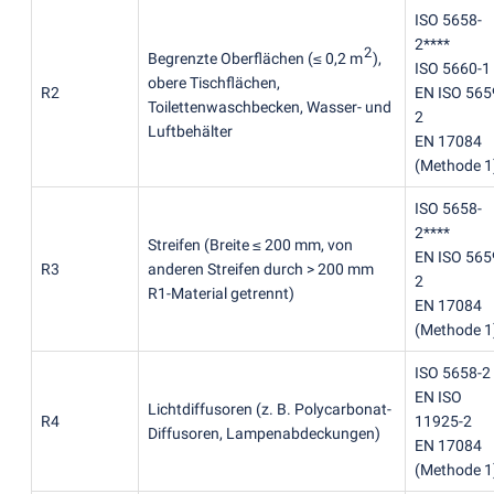
ISO 5658-
2****
2
Begrenzte Oberflächen
(
≤ 0,2 m
),
ISO 5660-1
obere Tischflächen,
R2
EN ISO 565
Toilettenwaschbecken, Wasser- und
2
Luftbehälter
EN 17084
(
Methode 1
ISO 5658-
2****
Streifen
(
Breite ≤ 200 mm, von
EN ISO 565
R3
anderen Streifen durch > 200 mm
2
R1-Material getrennt)
EN 17084
(
Methode 1
ISO 5658-2
EN ISO
Lichtdiffusoren
(
z. B. Polycarbonat-
R4
11925-2
Diffusoren, Lampenabdeckungen)
EN 17084
(
Methode 1