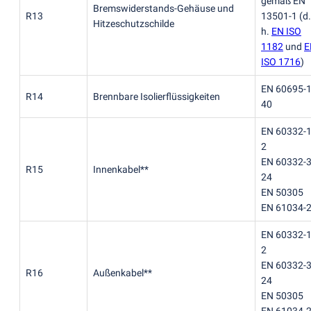
gemäß EN
Bremswiderstands-Gehäuse und
R13
13501-1
(
d.
Hitzeschutzschilde
h.
EN ISO
1182
und
E
ISO 1716
)
EN 60695-1
R14
Brennbare Isolierflüssigkeiten
40
EN 60332-1
2
EN 60332-3
R15
Innenkabel**
24
EN 50305
EN 61034-
EN 60332-1
2
EN 60332-3
R16
Außenkabel**
24
EN 50305