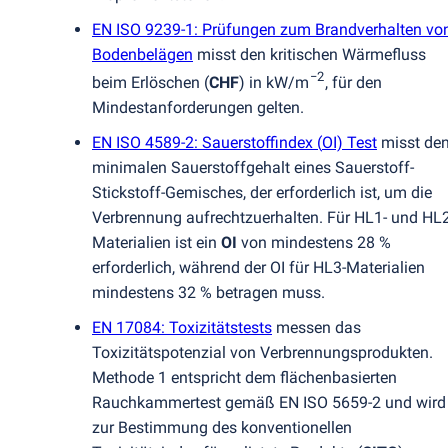
EN ISO 9239-1: Prüfungen zum Brandverhalten vo
Bodenbelägen
misst den kritischen Wärmefluss
−2
beim Erlöschen
(
CHF
) in kW/m
, für den
Mindestanforderungen gelten.
EN ISO 4589-2: Sauerstoffindex
(
OI) Test
misst de
minimalen Sauerstoffgehalt eines Sauerstoff-
Stickstoff-Gemisches, der erforderlich ist, um die
Verbrennung aufrechtzuerhalten. Für HL1- und HL2
Materialien ist ein
OI
von mindestens 28 %
erforderlich, während der OI für HL3-Materialien
mindestens 32 % betragen muss.
EN 17084: Toxizitätstests
messen das
Toxizitätspotenzial von Verbrennungsprodukten.
Methode 1 entspricht dem flächenbasierten
Rauchkammertest gemäß EN ISO 5659-2 und wird
zur Bestimmung des konventionellen