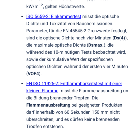
−2
kW/m
, gelten Höchstwerte.
ISO 5659-2: Einkammertest
misst die optische
Dichte und Toxizität von Rauchemissionen.
Parameter, für die EN 45545-2 Grenzwerte festlegt,
sind die optische Dichte nach vier Minuten
(
Ds
(
4)
),
die maximale optische Dichte
(
Dsmax.
), die
während des 10-minütigen Tests beobachtet wird,
sowie der kumulative Wert der spezifischen
optischen Dichten während der ersten vier Minuten
(
VOF4
).
EN ISO 11925-2: Entflammbarkeitstest mit einer
kleinen Flamme
misst die Flammenausbreitung u
die Bildung brennender Tropfen. Die
Flammenausbreitung
bei geeigneten Produkten
darf innerhalb von 60 Sekunden 150 mm nicht
überschreiten, und es dürfen keine brennenden
Tropfen entstehen.