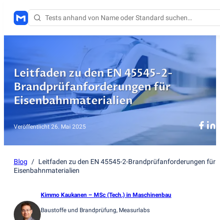
Leitfaden zu den EN 45545-2-
Brandprüfanforderungen für
Eisenbahnmaterialien
Veröffentlicht
26. Mai 2025
Blog
/
Leitfaden zu den EN 45545-2-Brandprüfanforderungen für
Eisenbahnmaterialien
Kimmo Kaukanen
– MSc (Tech.) in Maschinenbau
Baustoffe und Brandprüfung
, Measurlabs