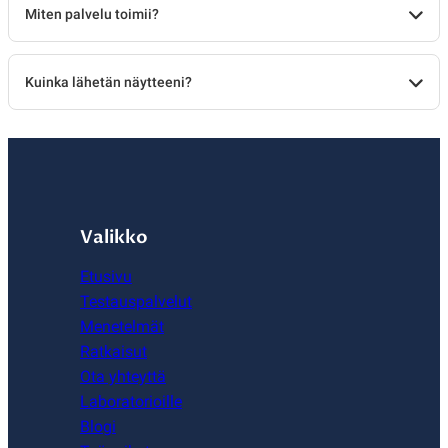
Miten palvelu toimii?
Kuinka lähetän näytteeni?
Valikko
Etusivu
Testauspalvelut
Menetelmät
Ratkaisut
Ota yhteyttä
Laboratorioille
Blogi