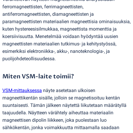
ferromagneettisten, ferrimagneettisten,
antiferromagneettisten, diamagneettisten ja
paramagneettisten materiaalien magneettisia ominaisuuksia,
kuten hystereesisilmukkaa, magneettista momenttia ja
koersiivisuutta. Menetelmää voidaan hyödyntää uusien
magneettisten materiaalien tutkimus- ja kehitystyössä,
esimerkiksi elektroniikka-, akku-, nanoteknologia-, ja
puolijohdeteollisuudessa.
Miten VSM-laite toimii?
VSM-mittauksessa
näyte asetetaan ulkoisen
magneettikentän sisälle, jolloin se magnetisoituu kentän
suuntaisesti. Tämän jälkeen näytettä liikutetaan määrätyllä
taajuudella. Näytteen värähtely aiheuttaa materiaalin
magneettisen dipolin liikkeen, joka puolestaan luo
sähkökentän, jonka voimakkuutta mittaamalla saadaan