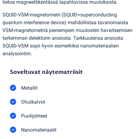
tietoa magneettikentässä tapahtuvissa muutoksista.
SQUID-VSM-magnetometri
(
SQUID=superconducting
quantum interference device) mahdollistaa tavanomaista
VSM-magnetometriä pienempien muutosten havaitsemisen
tarkemman detektorin ansiosta. Tarkkuutensa ansiosta
SQUID-VSM sopii hyvin esimerkiksi nanomateriaalien
analysointiin.
Soveltuvat näytematriisit
Metallit
Ohutkalvot
Puolijohteet
Nanomateriaalit