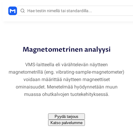
Menetelmät
/
VSM
Magnetometrinen analyysi
VMS-laitteella eli värähtelevän näytteen
magnetometrillä
(
eng. vibrating-sample-magnetometer)
voidaan määrittää näytteen magneettiset
ominaisuudet. Menetelmää hyödynnetään muun
muassa ohutkalvojen tuotekehityksessä.
Pyydä tarjous
Katso palvelumme