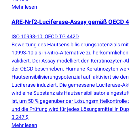
Mehr lesen
ARE‑Nrf2‑Luciferase‑Assay gemäß OECD 442
ISO 10993-10, OECD TG 442D
Bewertung des Hautsensibilisierungspotenzials mi
10993‑10 als in‑vitro‑Alternative zu herkömmlichen
validiert. Der Assay modelliert den Keratinozyte
der OECD beschrieben. Humane Keratinozyten werde
Hautsensibilisierungspotenzial auf, aktiviert sie d
Luciferase induziert. Die gemessene Luciferase‑Akt
wird eine Substanz als Hautsensibilisator eingestuft,
ist, um 50 % gegenüber der Lösungsmittelkontroll
und die Prüfung wird für jedes Lösungsmittel in Dup
3.247 $
Mehr lesen