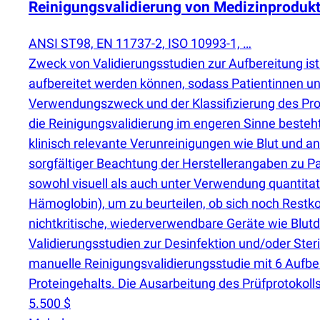
Reinigungsvalidierung von Medizinproduk
ANSI ST98, EN 11737-2, ISO 10993-1, …
Zweck von Validierungsstudien zur Aufbereitung 
aufbereitet werden können, sodass Patientinnen u
Verwendungszweck und der Klassifizierung des Prod
die Reinigungsvalidierung im engeren Sinne besteht
klinisch relevante Verunreinigungen wie Blut und an
sorgfältiger Beachtung der Herstellerangaben zu P
sowohl visuell als auch unter Verwendung quantita
Hämoglobin), um zu beurteilen, ob sich noch Restko
nichtkritische, wiederverwendbare Geräte wie Blut
Validierungsstudien zur Desinfektion und/oder Steri
manuelle Reinigungsvalidierungsstudie mit 6 Aufbe
Proteingehalts. Die Ausarbeitung des Prüfprotokolls
5.500 $