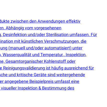
odukte zwischen den Anwendungen effektiv
rden. Abhängig vom vorgesehenen
 Desinfektion und/oder Sterilisation umfassen. Für
mination mit künstlichen Verschmutzungen, die
igung
(
manuell und/oder automatisiert) unter
 Wasserqualität und Temperatur., Inspektion,
eine, Gesamtorganischer Kohlenstoff oder
 Reinigungsvalidierung ist häufig ausreichend für
che und kritische Geräte sind weitergehende
 Der angegebene Beispielpreis umfasst eine
 visueller Inspektion & Bestimmung des