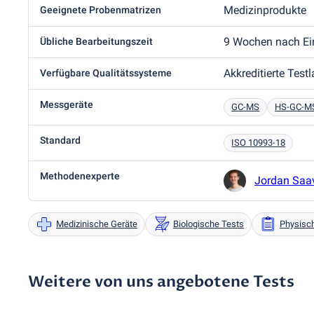
Medizinprodukte
Geeignete Probenmatrizen
9 Wochen nach Ei
Übliche Bearbeitungszeit
Akkreditierte Test
Verfügbare Qualitätssysteme
Messgeräte
GC-MS
HS-GC-M
Standard
ISO 10993-18
Methodenexperte
Jordan Saa
Medizinische Geräte
Biologische Tests
Physisc
Weitere von uns angebotene Tests