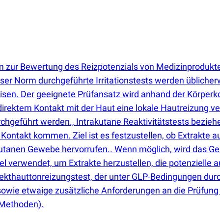
rm zur Bewertung des Reizpotenzials von Medizinprodukt
 Norm durchgeführte Irritationstests werden üblicherw
n. Der geeignete Prüfansatz wird anhand der Körperko
direktem Kontakt mit der Haut eine lokale Hautreizung v
urchgeführt werden., Intrakutane Reaktivitätstests bezieh
Kontakt kommen. Ziel ist es festzustellen, ob Extrakte 
tanen Gewebe hervorrufen.. Wenn möglich, wird das Gerä
l verwendet, um Extrakte herzustellen, die potenzielle a
rekthauttonreizungstest, der unter GLP-Bedingungen dur
s sowie etwaige zusätzliche Anforderungen an die Prüfung
-Methoden).