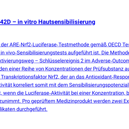
D – in vitro Hautsensibilisierung
t der ARE‑Nrf2‑Luciferase‑Testmethode gemäß OECD Test
 in vivo‑Sensibilisierungstests aufgeführt ist. Die Meth
n‑Aktivierungsweg – Schlüsselereignis 2 im Adverse‑Out
n einer Reihe von Konzentrationen der Prüfsubstanz au
en Transkriptionsfaktor Nrf2, der an das Antioxidant‑Res
ivität korreliert somit mit dem Sensibilisierungspoten
 wenn die Luciferase‑Aktivität bei einer Konzentration, bei
e zunimmt. Pro geprüftem Medizinprodukt werden zwei E
likaten durchgeführt.