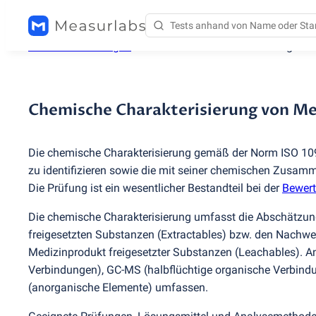
Testdienstleistungen
/
Chemische Charakterisierung vo
Chemische Charakterisierung von M
Die chemische Charakterisierung gemäß der Norm ISO 109
zu identifizieren sowie die mit seiner chemischen Zusam
Die Prüfung ist ein wesentlicher Bestandteil bei der
Bewert
Die chemische Charakterisierung umfasst die Abschätzun
freigesetzten Substanzen
(
Extractables) bzw. den Nachwe
Medizinprodukt freigesetzter Substanzen
(
Leachables). 
Verbindungen), GC-MS
(
halbflüchtige organische Verbin
(
anorganische Elemente) umfassen.