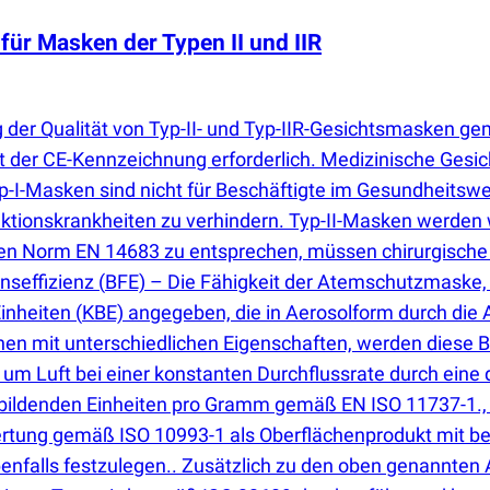
r Masken der Typen II und IIR
 der Qualität von Typ-II- und Typ-IIR-Gesichtsmasken g
t der CE-Kennzeichnung erforderlich. Medizinische Gesi
t. Typ-I-Masken sind nicht für Beschäftigte im Gesundheits
tionskrankheiten zu verhindern. Typ-II-Masken werden wei
hen Norm EN 14683 zu entsprechen, müssen chirurgische
onseffizienz
(
BFE) – Die Fähigkeit der Atemschutzmaske, 
Einheiten
(
KBE) angegeben, die in Aerosolform durch die
 mit unterschiedlichen Eigenschaften, werden diese Be
, um Luft bei einer konstanten Durchflussrate durch eine 
ildenden Einheiten pro Gramm gemäß EN ISO 11737-1., Bi
rtung gemäß ISO 10993-1 als Oberflächenprodukt mit b
enfalls festzulegen.. Zusätzlich zu den oben genannte