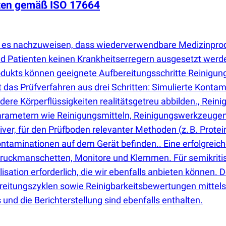
ten gemäß ISO 17664
ist es nachzuweisen, dass wiederverwendbare Medizinpr
nd Patienten keinen Krankheitserregern ausgesetzt we
ukts können geeignete Aufbereitungsschritte Reinigung,
 das Prüfverfahren aus drei Schritten: Simulierte Konta
dere Körperflüssigkeiten realitätsgetreu abbilden., Rein
arametern wie Reinigungsmitteln, Reinigungswerkzeugen,
tiver, für den Prüfboden relevanter Methoden
(
z. B. Prot
ntaminationen auf dem Gerät befinden.. Eine erfolgreiche
druckmanschetten, Monitore und Klemmen. Für semikritis
lisation erforderlich, die wir ebenfalls anbieten können.
reitungszyklen sowie Reinigbarkeitsbewertungen mittels
 und die Berichterstellung sind ebenfalls enthalten.