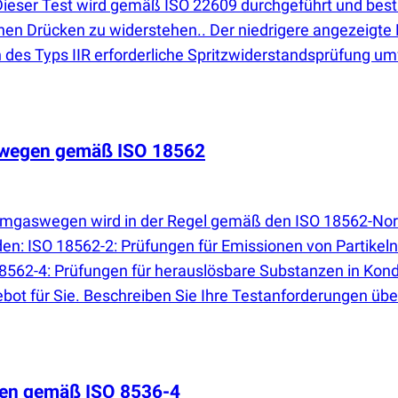
 Dieser Test wird gemäß ISO 22609 durchgeführt und bes
nen Drücken zu widerstehen.. Der niedrigere angezeigte Pr
 des Typs IIR erforderliche Spritzwiderstandsprüfung um
swegen gemäß ISO 18562
Atemgaswegen wird in der Regel gemäß den ISO 18562-No
en: ISO 18562-2: Prüfungen für Emissionen von Partikel
8562-4: Prüfungen für herauslösbare Substanzen in Kon
gebot für Sie. Beschreiben Sie Ihre Testanforderungen üb
ten gemäß ISO 8536-4