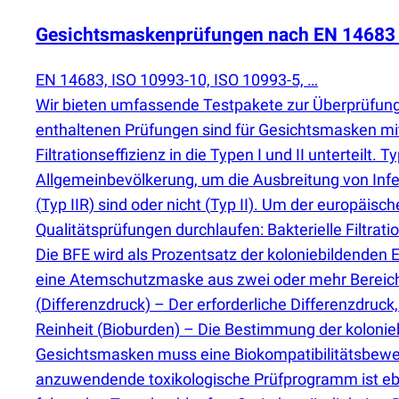
Gesichtsmaskenprüfungen nach EN 14683 fü
EN 14683, ISO 10993-10, ISO 10993-5, …
Wir bieten umfassende Testpakete zur Überprüfung
enthaltenen Prüfungen sind für Gesichtsmasken mi
Filtrationseffizienz in die Typen I und II unterteil
Allgemeinbevölkerung, um die Ausbreitung von Infek
(
Typ IIR) sind oder nicht
(
Typ II). Um der europäisc
Qualitätsprüfungen durchlaufen: Bakterielle Filtrati
Die BFE wird als Prozentsatz der koloniebildenden 
eine Atemschutzmaske aus zwei oder mehr Bereichen
(
Differenzdruck) – Der erforderliche Differenzdruck
Reinheit
(
Bioburden) – Die Bestimmung der kolonieb
Gesichtsmasken muss eine Biokompatibilitätsbewe
anzuwendende toxikologische Prüfprogramm ist eb