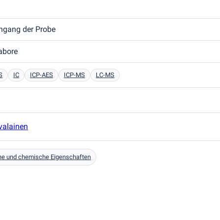
ngang der Probe
labore
S
IC
ICP-AES
ICP-MS
LC-MS
valainen
he und chemische Eigenschaften