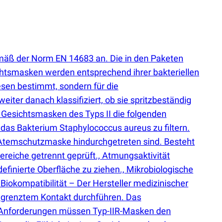
emäß der Norm EN 14683 an. Die in den Paketen
chtsmasken werden entsprechend ihrer bakteriellen
wesen bestimmt, sondern für die
ter danach klassifiziert, ob sie spritzbeständig
 Gesichtsmasken des Typs II die folgenden
das Bakterium Staphylococcus aureus zu filtern.
 Atemschutzmaske hindurchgetreten sind. Besteht
reiche getrennt geprüft., Atmungsaktivität
definierte Oberfläche zu ziehen., Mikrobiologische
okompatibilität – Der Hersteller medizinischer
egrenztem Kontakt durchführen. Das
n Anforderungen müssen Typ-IIR-Masken den