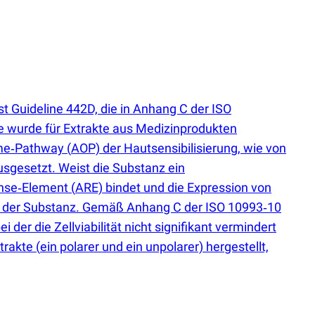
 Guideline 442D, die in Anhang C der ISO
ode wurde für Extrakte aus Medizinprodukten
come‑Pathway
(
AOP) der Hautsensibilisierung, wie von
sgesetzt. Weist die Substanz ein
ponse‑Element
(
ARE) bindet und die Expression von
zial der Substanz. Gemäß Anhang C der ISO 10993‑10
 der die Zellviabilität nicht signifikant vermindert
xtrakte
(
ein polarer und ein unpolarer) hergestellt,