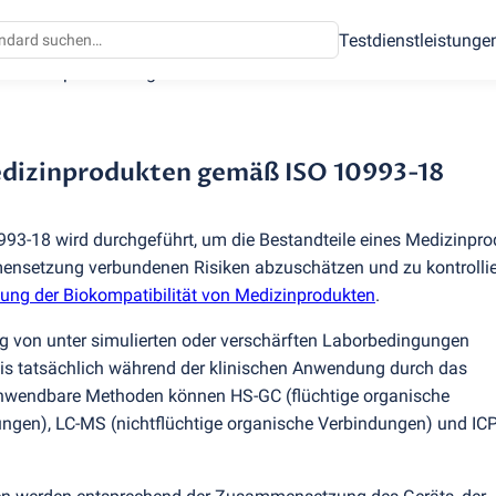
Testdienstleistunge
n Medizinprodukten gemäß ISO 10993-18
edizinprodukten gemäß ISO 10993-18
93-18 wird durchgeführt, um die Bestandteile eines Medizinpro
mensetzung verbundenen Risiken abzuschätzen und zu kontrollie
ung der Biokompatibilität von Medizinprodukten
.
g von unter simulierten oder verschärften Laborbedingungen
is tatsächlich während der klinischen Anwendung durch das
Anwendbare Methoden können HS-GC
(
flüchtige organische
dungen), LC-MS
(
nichtflüchtige organische Verbindungen) und I