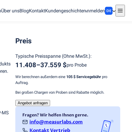
n
Über uns
Blog
Kontakt
Kundengeschichten
Anmelden
DE
Preis
Typische Preisspanne
(
Ohne MwSt.
):
dukts
11.408–37.559 $
pro Probe
ren.
Wir berechnen außerdem eine
105 $
Servicegebühr
pro
Auftrag.
Bei großen Chargen von Proben sind Rabatte möglich.
Angebot anfragen
CP-MS
Fragen? Wir helfen Ihnen gerne.
info@measurlabs.com
Kontakt Vertrieb