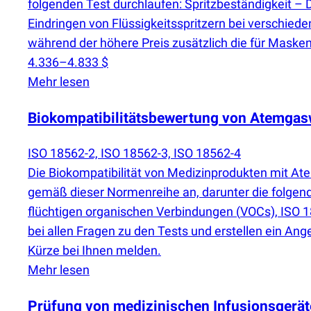
folgenden Test durchlaufen: Spritzbeständigkeit –
Eindringen von Flüssigkeitsspritzern bei verschiede
während der höhere Preis zusätzlich die für Masken
4.336–4.833 $
Mehr lesen
Biokompatibilitätsbewertung von Atemga
ISO 18562-2, ISO 18562-3, ISO 18562-4
Die Biokompatibilität von Medizinprodukten mit 
gemäß dieser Normenreihe an, darunter die folgend
flüchtigen organischen Verbindungen
(
VOCs), ISO 1
bei allen Fragen zu den Tests und erstellen ein An
Kürze bei Ihnen melden.
Mehr lesen
Prüfung von medizinischen Infusionsgerä