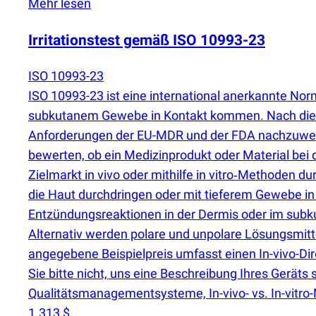
Mehr lesen
Irritationstest gemäß ISO 10993-23
ISO 10993-23
ISO 10993-23 ist eine international anerkannte No
subkutanem Gewebe in Kontakt kommen. Nach dieser
Anforderungen der EU-MDR und der FDA nachzuweise
bewerten, ob ein Medizinprodukt oder Material bei 
Zielmarkt in vivo oder mithilfe in vitro‑Methoden d
die Haut durchdringen oder mit tieferem Gewebe in 
Entzündungsreaktionen in der Dermis oder im subku
Alternativ werden polare und unpolare Lösungsmitte
angegebene Beispielpreis umfasst einen In-vivo-Di
Sie bitte nicht, uns eine Beschreibung Ihres Gerät
Qualitätsmanagementsysteme, In-vivo- vs. In-vitro
1.313 $