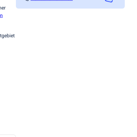
her
en
tgebiet