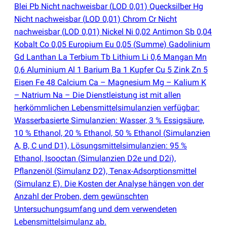
Blei Pb Nicht nachweisbar
(
LOD 0,01) Quecksilber Hg
Nicht nachweisbar
(
LOD 0,01) Chrom Cr Nicht
nachweisbar
(
LOD 0,01) Nickel Ni 0,02 Antimon Sb 0,04
Kobalt Co 0,05 Europium Eu 0,05
(
Summe) Gadolinium
Gd Lanthan La Terbium Tb Lithium Li 0,6 Mangan Mn
0,6 Aluminium Al 1 Barium Ba 1 Kupfer Cu 5 Zink Zn 5
Eisen Fe 48 Calcium Ca – Magnesium Mg – Kalium K
– Natrium Na – Die Dienstleistung ist mit allen
herkömmlichen Lebensmittelsimulanzien verfügbar:
Wasserbasierte Simulanzien: Wasser, 3 % Essigsäure,
10 % Ethanol, 20 % Ethanol, 50 % Ethanol
(
Simulanzien
A, B, C und D1), Lösungsmittelsimulanzien: 95 %
Ethanol, Isooctan
(
Simulanzien D2e und D2i),
Pflanzenöl
(
Simulanz D2), Tenax-Adsorptionsmittel
(
Simulanz E). Die Kosten der Analyse hängen von der
Anzahl der Proben, dem gewünschten
Untersuchungsumfang und dem verwendeten
Lebensmittelsimulanz ab.