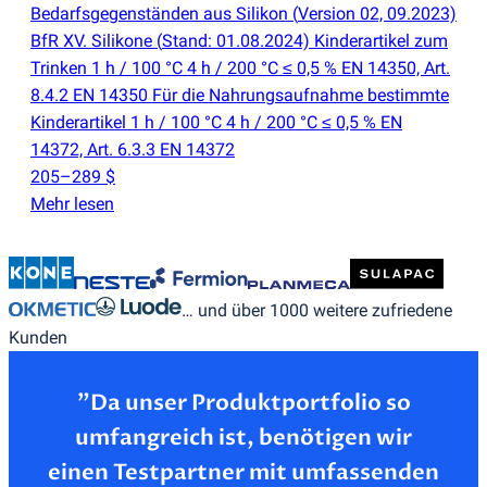
Bedarfsgegenständen aus Silikon
(
Version 02, 09.2023)
BfR XV. Silikone
(
Stand: 01.08.2024) Kinderartikel zum
Trinken 1 h / 100 °C 4 h / 200 °C ≤ 0,5 % EN 14350, Art.
8.4.2 EN 14350 Für die Nahrungsaufnahme bestimmte
Kinderartikel 1 h / 100 °C 4 h / 200 °C ≤ 0,5 % EN
14372, Art. 6.3.3 EN 14372
205–289 $
Mehr lesen
… und über 1000 weitere zufriedene
Kunden
”Da unser Produktportfolio so
umfangreich ist, benötigen wir
einen Testpartner mit umfassenden