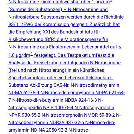
2
N‑Nitrosamine: nicht nachweisbar über 1 µg/dm
(
Summe der Substanzen) – N‑Nitrosamine und
N‑nitrosierbare Substanzen werden durch die Richtlinie
93/11/EWG der Kommission geregelt. Zusätzlich hat
die Empfehlung XXI des Bundesinstituts für
Risikobewertung
(
BfR) die Migrationsgrenze für
N‑Nitrosamine aus Elastomeren in Lebensmittel auf ≤
2
1,0 µg/dm
festgelegt. Das Testpaket umfasst die
Analyse der Freisetzung der folgenden N‑Nitrosamine
(
frei und nach Nitrosierung) in ein künstliches
Speichelsimulanz oder ein Lebensmittelsimulanz:
Substanz Abkürzung CAS-Nr. N-Nitrosodimethylamin
NDMA 62-75-9 N-Nitroso-di-n-propylamin NDPA 621-64-
7 N-Nitroso-di-n-butylamin NDBA 924-16-3 N-
Nitrosopiperidin NPIP 100-75-4 N‑Nitrosopyrrolidin
NPYR 930-55-2 N-Nitrosomorpholin NMOR 59-89-2 N-
Nitrosobenzylamin NDBzA 937-32-6 N-Nitroso-di-n-
amylamin NDiNA 2050-92-2 N-Nitroso-