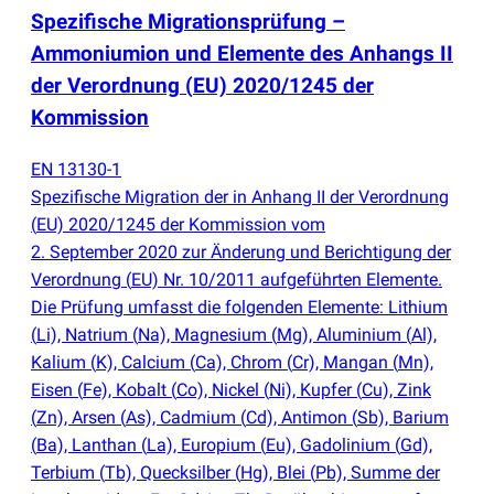
Spezifische Migrationsprüfung –
Ammoniumion und Elemente des Anhangs II
der Verordnung
(
EU) 2020/1245 der
Kommission
EN 13130-1
Spezifische Migration der in Anhang II der Verordnung
(
EU) 2020/1245 der Kommission vom
2. September 2020 zur Änderung und Berichtigung der
Verordnung
(
EU) Nr. 10/2011 aufgeführten Elemente.
Die Prüfung umfasst die folgenden Elemente: Lithium
(
Li), Natrium
(
Na), Magnesium
(
Mg), Aluminium
(
Al),
Kalium
(
K), Calcium
(
Ca), Chrom
(
Cr), Mangan
(
Mn),
Eisen
(
Fe), Kobalt
(
Co), Nickel
(
Ni), Kupfer
(
Cu), Zink
(
Zn), Arsen
(
As), Cadmium
(
Cd), Antimon
(
Sb), Barium
(
Ba), Lanthan
(
La), Europium
(
Eu), Gadolinium
(
Gd),
Terbium
(
Tb), Quecksilber
(
Hg), Blei
(
Pb), Summe der