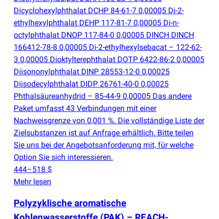
Dicyclohexylphthalat DCHP 84-61-7 0,00005 Di-2-
ethylhexylphthalat DEHP 117-81-7 0,00005 Di-n-
octylphthalat DNOP 117-84-0 0,00005 DINCH DINCH
166412-78-8 0,00005 Di-2-ethylhexylsebacat – 122-62-
3 0,00005 Dioktylterephthalat DOTP 6422-86-2 0,00005
Diisononylphthalat DINP 28553-12-0 0,00025
Diisodecylphthalat DIDP 26761-40-0 0,00025
Phthalsäureanhydrid – 85-44-9 0,00005 Das andere
Paket umfasst 43 Verbindungen mit einer
Nachweisgrenze von 0,001 %. Die vollständige Liste der
Zielsubstanzen ist auf Anfrage erhältlich. Bitte teilen
Sie uns bei der Angebotsanforderung mit, für welche
Option Sie sich interessieren.
444–518 $
Mehr lesen
Polyzyklische aromatische
Kohlenwasserstoffe
(
PAK) – REACH-