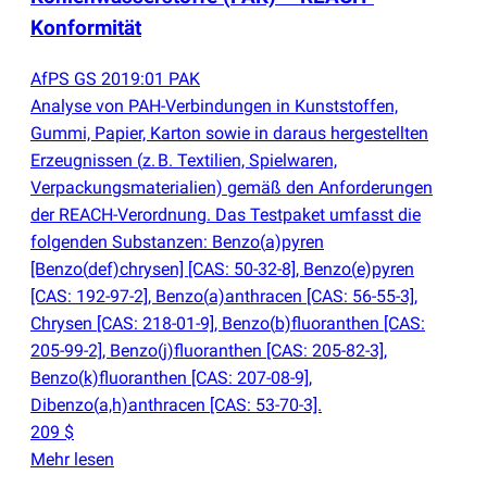
Konformität
AfPS GS 2019:01 PAK
Analyse von PAH-Verbindungen in Kunststoffen,
Gummi, Papier, Karton sowie in daraus hergestellten
Erzeugnissen
(
z. B. Textilien, Spielwaren,
Verpackungsmaterialien) gemäß den Anforderungen
der REACH-Verordnung. Das Testpaket umfasst die
folgenden Substanzen: Benzo
(
a)pyren
[Benzo
(
def)chrysen] [CAS: 50-32-8], Benzo
(
e)pyren
[CAS: 192-97-2], Benzo
(
a)anthracen [CAS: 56-55-3],
Chrysen [CAS: 218-01-9], Benzo
(
b)fluoranthen [CAS:
205-99-2], Benzo
(
j)fluoranthen [CAS: 205-82-3],
Benzo
(
k)fluoranthen [CAS: 207-08-9],
Dibenzo
(
a,h)anthracen [CAS: 53-70-3].
209 $
Mehr lesen