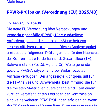
Mehr lesen
PPWR‑Prüfpaket
(
Verordnung
(
EU) 2025/40)
EN 14582, EN 15408
Die neue EU-Verordnung über Verpackungen und
Verpackungsabfälle
(
PPWR) führt zusätzliche
Anforderungen an die chemische Sicherheit von
Lebensmittelverpackungen ein. Dieses Analysenpaket
umfasst die folgenden Prüfungen, die für den Nachweis
der Konformität erforderlich sind: Gesamtfluor
(
TF),
Schwermetalle
(
Pb, Cd, Hg und Cr), Weitergehende
gezielte PFAS-Analysen sind bei Bedarf bzw. auf
Anfrage verfügbar.. Der angezeigte Richtpreis gilt für
die TF-Analyse und Schwermetallbestimmung, die für
die meisten Materialien ausreichend sind. Laut einem
kürzlich veröffentlichten Leitfaden der Kommission
sind keine weiteren PFAS-Prüfungen erforderlich, wenn
der TF-Gehalt unter 50 ppm liegt. Bitte beschreiben Sie