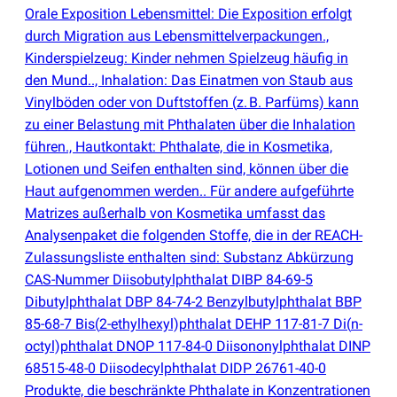
Orale Exposition Lebensmittel: Die Exposition erfolgt
durch Migration aus Lebensmittelverpackungen.,
Kinderspielzeug: Kinder nehmen Spielzeug häufig in
den Mund.., Inhalation: Das Einatmen von Staub aus
Vinylböden oder von Duftstoffen
(
z. B. Parfüms) kann
zu einer Belastung mit Phthalaten über die Inhalation
führen., Hautkontakt: Phthalate, die in Kosmetika,
Lotionen und Seifen enthalten sind, können über die
Haut aufgenommen werden.. Für andere aufgeführte
Matrizes außerhalb von Kosmetika umfasst das
Analysenpaket die folgenden Stoffe, die in der REACH-
Zulassungsliste enthalten sind: Substanz Abkürzung
CAS-Nummer Diisobutylphthalat DIBP 84-69-5
Dibutylphthalat DBP 84-74-2 Benzylbutylphthalat BBP
85-68-7 Bis
(
2-ethylhexyl)phthalat DEHP 117-81-7 Di
(
n-
octyl)phthalat DNOP 117-84-0 Diisononylphthalat DINP
68515-48-0 Diisodecylphthalat DIDP 26761-40-0
Produkte, die beschränkte Phthalate in Konzentrationen