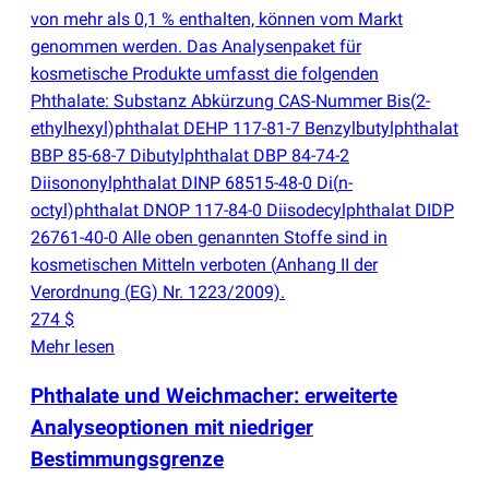
von mehr als 0,1 % enthalten, können vom Markt
genommen werden. Das Analysenpaket für
kosmetische Produkte umfasst die folgenden
Phthalate: Substanz Abkürzung CAS-Nummer Bis
(
2-
ethylhexyl)phthalat DEHP 117-81-7 Benzylbutylphthalat
BBP 85-68-7 Dibutylphthalat DBP 84-74-2
Diisononylphthalat DINP 68515-48-0 Di
(
n-
octyl)phthalat DNOP 117-84-0 Diisodecylphthalat DIDP
26761-40-0 Alle oben genannten Stoffe sind in
kosmetischen Mitteln verboten
(
Anhang II der
Verordnung
(
EG) Nr. 1223/2009).
274 $
Mehr lesen
Phthalate und Weichmacher: erweiterte
Analyseoptionen mit niedriger
Bestimmungsgrenze