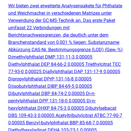
Wir bieten zwei erweiterte Analysenpakete für Phthalate
und Weichmacher in verschiedenen Matrizes unter
Verwendung der GC-MS-Technik an. Das erste Paket
umfasst 22 Verbindungen mit
Berichtsnachweisgrenzen, die deutlich unter dem
Branchenstandard von 0,001 % liegen: Substanzname
Abkürzung CAS-Nr. Bestimmungsgrenze
(
LOD)
(
Gew.-%)
Dimethylphthalat DMP 131-11-3 0,00005
Diethylphthalat DEP 84-66-2 0,00005 Triethylcitrat TEC
77-93-0 0,00025 Diallylphthalat DAP 131-17-9 0,00005
Dipropylphthalat DPrP 131-16-8 0,00005
Diisobutylphthalat DIBP 84-69-5 0,00005
Dibutylphthalat DBP 84-74-2 0,00005 Di-n-
pentylphthalat DPP 131-18-0 0,00005 Di-n-
hexylphthalat DHXP 84-75-3 0,00005 Dibutylsebacat
DBS 109-43-3 0,00005 Acetyltributylcitrat ATBC 77-90-7
0,00005 Benzyl-butylphthalat BBP 85-68-7 0,00005
Diethylhexyladipat DEHA 103-23-1 0,00005