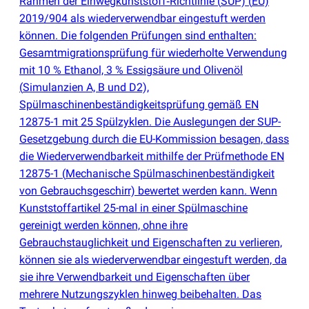
Rahmen der Einwegkunststoff‑Richtlinie
(
SUP)
(
EU)
2019/904 als wiederverwendbar eingestuft werden
können. Die folgenden Prüfungen sind enthalten:
Gesamtmigrationsprüfung für wiederholte Verwendung
mit 10 % Ethanol, 3 % Essigsäure und Olivenöl
(
Simulanzien A, B und D2),
Spülmaschinenbeständigkeitsprüfung gemäß EN
12875-1 mit 25 Spülzyklen. Die Auslegungen der SUP-
Gesetzgebung durch die EU-Kommission besagen, dass
die Wiederverwendbarkeit mithilfe der Prüfmethode EN
12875-1
(
Mechanische Spülmaschinenbeständigkeit
von Gebrauchsgeschirr) bewertet werden kann. Wenn
Kunststoffartikel 25-mal in einer Spülmaschine
gereinigt werden können, ohne ihre
Gebrauchstauglichkeit und Eigenschaften zu verlieren,
können sie als wiederverwendbar eingestuft werden, da
sie ihre Verwendbarkeit und Eigenschaften über
mehrere Nutzungszyklen hinweg beibehalten. Das