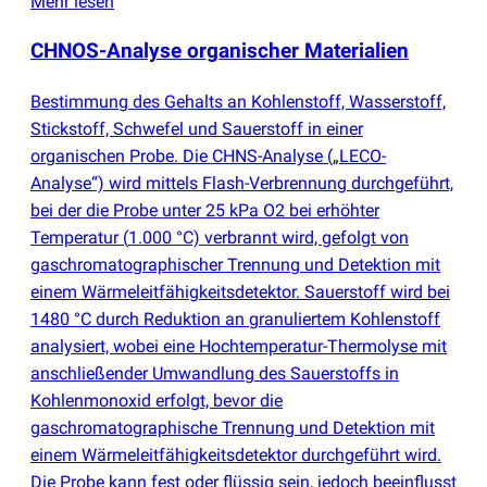
Mehr lesen
CHNOS-Analyse organischer Materialien
Bestimmung des Gehalts an Kohlenstoff, Wasserstoff,
Stickstoff, Schwefel und Sauerstoff in einer
organischen Probe. Die CHNS-Analyse
(
„LECO-
Analyse“) wird mittels Flash-Verbrennung durchgeführt,
bei der die Probe unter 25 kPa O2 bei erhöhter
Temperatur
(
1.000 °C) verbrannt wird, gefolgt von
gaschromatographischer Trennung und Detektion mit
einem Wärmeleitfähigkeitsdetektor. Sauerstoff wird bei
1480 °C durch Reduktion an granuliertem Kohlenstoff
analysiert, wobei eine Hochtemperatur-Thermolyse mit
anschließender Umwandlung des Sauerstoffs in
Kohlenmonoxid erfolgt, bevor die
gaschromatographische Trennung und Detektion mit
einem Wärmeleitfähigkeitsdetektor durchgeführt wird.
Die Probe kann fest oder flüssig sein, jedoch beeinflusst