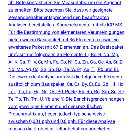
ab. Bitte kontaktieren Sie Measurlabs, um ein Angebot
zu erhalten. Bitte beachten Sie, dass wir geeignete
Versandbehälter entsprechend den beauftragten
Analysen bereitstellen. Spurenelemente mittels ICP-MS
Für die Bestimmung von elementaren Verunreinigungen
bieten wir ein Basispaket mit 36 Elementen sowie ein
erweitertes Paket mit 67 Elementen an. Das Basispaket
umfasst die folgenden 36 Elemente: Li, Be, B, Na, Mg,
Al, K, Ca, Ti, V, Cr, Mn, Fe, Co, Ni, Cu, Zn, Ga, Ge, As, Sr, Zr,
Nb, Mo, Ag, Cd, Sn, Sb, Ba, Ta, W, Pt, Au, Tl, Pb und Bi.
Die erweiterte Analyse umfasst die folgenden Elemente
zusätzlich zum Basispaket: Ce, Cs, Dy, Er, Eu, Gd, Hf, Ho,
In, Ir, La, Lu, Hg, Nd, Os, Pd, Pr, Re, Rh, Rb, Ru, Sm, Sc, Se,
Te, Tb, Th, Tm, U, Yb und Y. Die Berichtsgrenzen hängen
vom jeweiligen Element und der spezifischen
Probenmatrix ab, liegen jedoch typischerweise
zwischen 0,001 ppb und 0,6 ppb. Für diese Analyse
müssen die Proben in Teflonbehältern angeliefert