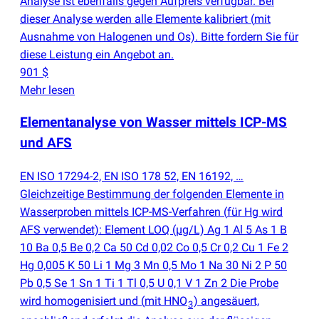
Analyse ist ebenfalls gegen Aufpreis verfügbar. Bei
dieser Analyse werden alle Elemente kalibriert
(
mit
Ausnahme von Halogenen und Os). Bitte fordern Sie für
diese Leistung ein Angebot an.
901 $
Mehr lesen
Elementanalyse von Wasser mittels ICP-MS
und AFS
EN ISO 17294-2, EN ISO 178 52, EN 16192, …
Gleichzeitige Bestimmung der folgenden Elemente in
Wasserproben mittels ICP-MS-Verfahren
(
für Hg wird
AFS verwendet): Element LOQ
(
µg/L) Ag 1 Al 5 As 1 B
10 Ba 0,5 Be 0,2 Ca 50 Cd 0,02 Co 0,5 Cr 0,2 Cu 1 Fe 2
Hg 0,005 K 50 Li 1 Mg 3 Mn 0,5 Mo 1 Na 30 Ni 2 P 50
Pb 0,5 Se 1 Sn 1 Ti 1 Tl 0,5 U 0,1 V 1 Zn 2 Die Probe
wird homogenisiert und
(
mit HNO
) angesäuert,
3