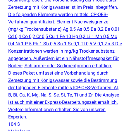
Zersetzung mit Königswasser ist im Preis inbegriffen.
Die folgenden Elemente werden mittels ICP-OES-
Verfahren quantifiziert: Element Nachweisgrenze
(
mg/kg Trockensubstanz) Ag 0,5 As 0,5 Ba 0,2 Be 0,01
Cd 0,4 Co 0,2 Cr 0,5 Cu 1 Fe 10 Hg 0,2 Li 1 Mn 0,5 Mo
0,4 Ni 1 P 5 Pb 1 Sb 0,5 Sn 1 Sr 0,1 Tl 0,5 V 0,1 Zn 3 Die
Konzentrationen werden in mg/kg Trockensubstanz
angegeben. Außerdem ist ein Nährstoffmesspaket für
Boden-, Schlamm- oder Sedimentproben erhältlich.
Dieses Paket umfasst eine Vorbehandlung durch
Zersetzung mit Königswasser sowie die Bestimmung
der folgenden Elemente mittels ICP-OES-Verfahren: Al,
B, Bi, Ca, K, Mg, Na, S, Se, Si, Te, Ti und Zr. Die Analyse
ist auch mit einer Express-Bearbeitungszeit erhältlich.
Weitere Informationen erhalten Sie von unseren
Experten.
104 $