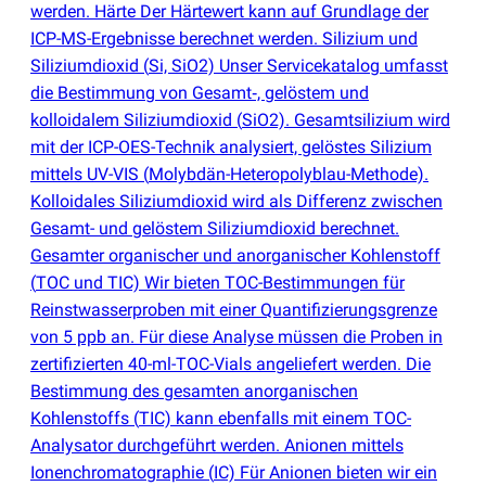
werden. Härte Der Härtewert kann auf Grundlage der
ICP-MS-Ergebnisse berechnet werden. Silizium und
Siliziumdioxid
(
Si, SiO2) Unser Servicekatalog umfasst
die Bestimmung von Gesamt‑, gelöstem und
kolloidalem Siliziumdioxid
(
SiO2). Gesamtsilizium wird
mit der ICP-OES-Technik analysiert, gelöstes Silizium
mittels UV-VIS
(
Molybdän-Heteropolyblau-Methode).
Kolloidales Siliziumdioxid wird als Differenz zwischen
Gesamt- und gelöstem Siliziumdioxid berechnet.
Gesamter organischer und anorganischer Kohlenstoff
(
TOC und TIC) Wir bieten TOC-Bestimmungen für
Reinstwasserproben mit einer Quantifizierungsgrenze
von 5 ppb an. Für diese Analyse müssen die Proben in
zertifizierten 40-ml-TOC-Vials angeliefert werden. Die
Bestimmung des gesamten anorganischen
Kohlenstoffs
(
TIC) kann ebenfalls mit einem TOC-
Analysator durchgeführt werden. Anionen mittels
Ionenchromatographie
(
IC) Für Anionen bieten wir ein