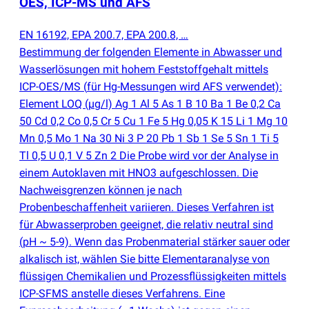
OES, ICP-MS und AFS
EN 16192, EPA 200.7, EPA 200.8, …
Bestimmung der folgenden Elemente in Abwasser und
Wasserlösungen mit hohem Feststoffgehalt mittels
ICP-OES/MS
(
für Hg-Messungen wird AFS verwendet):
Element LOQ
(
µg/l) Ag 1 Al 5 As 1 B 10 Ba 1 Be 0,2 Ca
50 Cd 0,2 Co 0,5 Cr 5 Cu 1 Fe 5 Hg 0,05 K 15 Li 1 Mg 10
Mn 0,5 Mo 1 Na 30 Ni 3 P 20 Pb 1 Sb 1 Se 5 Sn 1 Ti 5
Tl 0,5 U 0,1 V 5 Zn 2 Die Probe wird vor der Analyse in
einem Autoklaven mit HNO3 aufgeschlossen. Die
Nachweisgrenzen können je nach
Probenbeschaffenheit variieren. Dieses Verfahren ist
für Abwasserproben geeignet, die relativ neutral sind
(
pH ~ 5-9). Wenn das Probenmaterial stärker sauer oder
alkalisch ist, wählen Sie bitte Elementaranalyse von
flüssigen Chemikalien und Prozessflüssigkeiten mittels
ICP-SFMS anstelle dieses Verfahrens. Eine