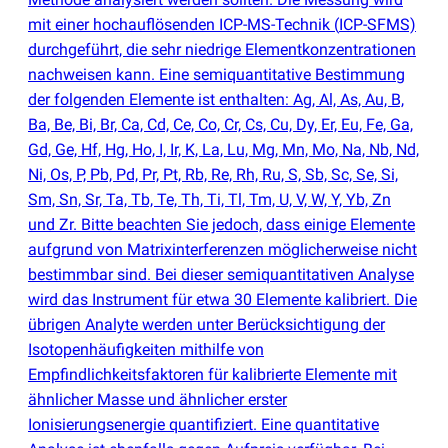
mit einer hochauflösenden ICP-MS-Technik
(
ICP-SFMS)
durchgeführt, die sehr niedrige Elementkonzentrationen
nachweisen kann. Eine semiquantitative Bestimmung
der folgenden Elemente ist enthalten: Ag, Al, As, Au, B,
Ba, Be, Bi, Br, Ca, Cd, Ce, Co, Cr, Cs, Cu, Dy, Er, Eu, Fe, Ga,
Gd, Ge, Hf, Hg, Ho, I, Ir, K, La, Lu, Mg, Mn, Mo, Na, Nb, Nd,
Ni, Os, P, Pb, Pd, Pr, Pt, Rb, Re, Rh, Ru, S, Sb, Sc, Se, Si,
Sm, Sn, Sr, Ta, Tb, Te, Th, Ti, Tl, Tm, U, V, W, Y, Yb, Zn
und Zr. Bitte beachten Sie jedoch, dass einige Elemente
aufgrund von Matrixinterferenzen möglicherweise nicht
bestimmbar sind. Bei dieser semiquantitativen Analyse
wird das Instrument für etwa 30 Elemente kalibriert. Die
übrigen Analyte werden unter Berücksichtigung der
Isotopenhäufigkeiten mithilfe von
Empfindlichkeitsfaktoren für kalibrierte Elemente mit
ähnlicher Masse und ähnlicher erster
Ionisierungsenergie quantifiziert. Eine quantitative