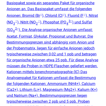
Basispaket sowie ein separates Paket für organische
Anionen an. Das Basispaket umfasst die folgenden
−
−
−
Anionen: Bromid
(
Br
), Chlorid
(
Cl
), Fluorid
(
F
), Nitrat
−
−
3−
(
NO
), Nitrit
(
NO
), Phosphat
(
PO
) und Sulfat
3
2
4
2−
(
SO
). Die Analyse organischer Anionen umfasst:
4
Acetat, Formiat, Glykolat, Propionat und Butyrat. Die
Bestimmungsgrenzen sind abhängig vom Anion und
der Probenmatrix, liegen für einfache Anionen jedoch
typischerweise zwischen 0,02 und 1 ppb und betragen
für organische Anionen etwa 25 ppb. Für diese Analyse
müssen die Proben in HDPE-Flaschen geliefert werden.
Kationen mittels Ionenchromatographie
(
IC) Das
Analysenpaket für Kationen umfasst die Bestimmung
der folgenden Kationen: Ammonium
(
NH4+), Calcium
(
Ca2+), Lithium
(
Li+), Magnesium
(
Mg2+), Kalium
(
K+)
und Natrium
(
Na+). Bestimmungsgrenzen liegen
typischerweise zwischen 2 ppb und 5 ppb. Proben