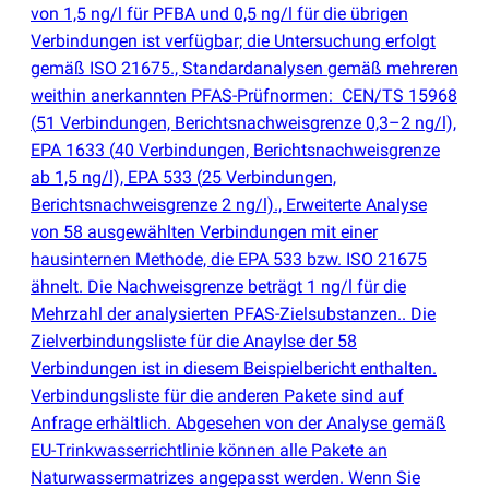
von 1,5 ng/l für PFBA und 0,5 ng/l für die übrigen
Verbindungen ist verfügbar; die Untersuchung erfolgt
gemäß ISO 21675., Standardanalysen gemäß mehreren
weithin anerkannten PFAS-Prüfnormen: CEN/TS 15968
(
51 Verbindungen, Berichtsnachweisgrenze 0,3–2 ng/l),
EPA 1633
(
40 Verbindungen, Berichtsnachweisgrenze
ab 1,5 ng/l), EPA 533
(
25 Verbindungen,
Berichtsnachweisgrenze 2 ng/l)., Erweiterte Analyse
von 58 ausgewählten Verbindungen mit einer
hausinternen Methode, die EPA 533 bzw. ISO 21675
ähnelt. Die Nachweisgrenze beträgt 1 ng/l für die
Mehrzahl der analysierten PFAS-Zielsubstanzen.. Die
Zielverbindungsliste für die Anaylse der 58
Verbindungen ist in diesem Beispielbericht enthalten.
Verbindungsliste für die anderen Pakete sind auf
Anfrage erhältlich. Abgesehen von der Analyse gemäß
EU-Trinkwasserrichtlinie können alle Pakete an
Naturwassermatrizes angepasst werden. Wenn Sie