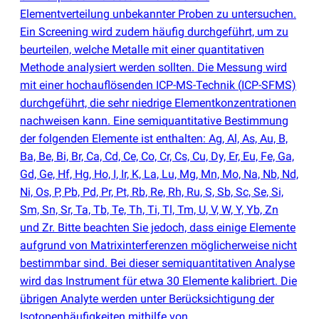
Elementverteilung unbekannter Proben zu untersuchen.
Ein Screening wird zudem häufig durchgeführt, um zu
beurteilen, welche Metalle mit einer quantitativen
Methode analysiert werden sollten. Die Messung wird
mit einer hochauflösenden ICP-MS-Technik
(
ICP-SFMS)
durchgeführt, die sehr niedrige Elementkonzentrationen
nachweisen kann. Eine semiquantitative Bestimmung
der folgenden Elemente ist enthalten: Ag, Al, As, Au, B,
Ba, Be, Bi, Br, Ca, Cd, Ce, Co, Cr, Cs, Cu, Dy, Er, Eu, Fe, Ga,
Gd, Ge, Hf, Hg, Ho, I, Ir, K, La, Lu, Mg, Mn, Mo, Na, Nb, Nd,
Ni, Os, P, Pb, Pd, Pr, Pt, Rb, Re, Rh, Ru, S, Sb, Sc, Se, Si,
Sm, Sn, Sr, Ta, Tb, Te, Th, Ti, Tl, Tm, U, V, W, Y, Yb, Zn
und Zr. Bitte beachten Sie jedoch, dass einige Elemente
aufgrund von Matrixinterferenzen möglicherweise nicht
bestimmbar sind. Bei dieser semiquantitativen Analyse
wird das Instrument für etwa 30 Elemente kalibriert. Die
übrigen Analyte werden unter Berücksichtigung der
Isotopenhäufigkeiten mithilfe von