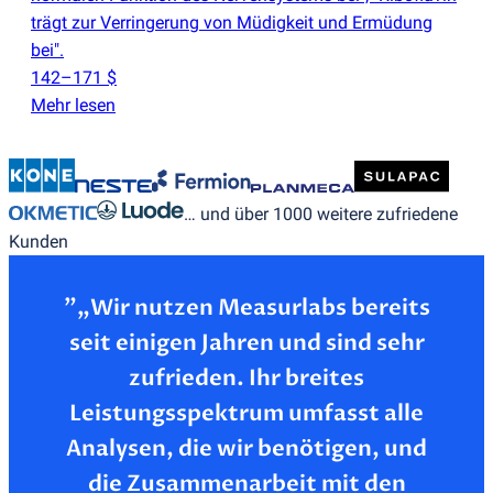
trägt zur Verringerung von Müdigkeit und Ermüdung
bei".
142–171 $
Mehr lesen
… und über 1000 weitere zufriedene
Kunden
”„Wir nutzen Measurlabs bereits
seit einigen Jahren und sind sehr
zufrieden. Ihr breites
Leistungsspektrum umfasst alle
Analysen, die wir benötigen, und
die Zusammenarbeit mit den