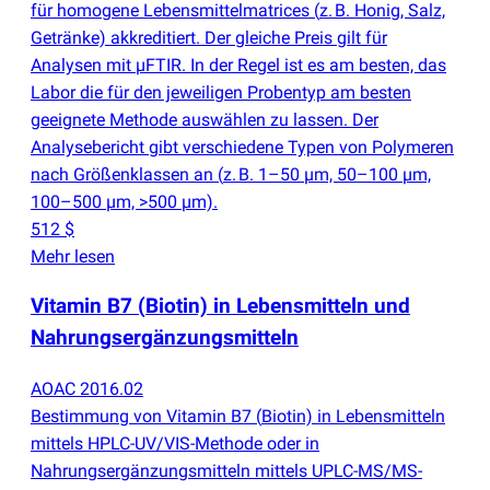
für homogene Lebensmittelmatrices
(
z. B. Honig, Salz,
Getränke) akkreditiert. Der gleiche Preis gilt für
Analysen mit µFTIR. In der Regel ist es am besten, das
Labor die für den jeweiligen Probentyp am besten
geeignete Methode auswählen zu lassen. Der
Analysebericht gibt verschiedene Typen von Polymeren
nach Größenklassen an
(
z. B. 1–50 µm, 50–100 µm,
100–500 µm, >500 µm).
512 $
Mehr lesen
Vitamin B7
(
Biotin) in Lebensmitteln und
Nahrungsergänzungsmitteln
AOAC 2016.02
Bestimmung von Vitamin B7
(
Biotin) in Lebensmitteln
mittels HPLC-UV/VIS-Methode oder in
Nahrungsergänzungsmitteln mittels UPLC-MS/MS-