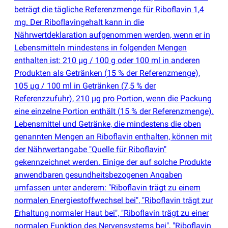
beträgt die tägliche Referenzmenge für Riboflavin 1,4
mg. Der Riboflavingehalt kann in die
Nährwertdeklaration aufgenommen werden, wenn er in
Lebensmitteln mindestens in folgenden Mengen
enthalten ist: 210 µg / 100 g oder 100 ml in anderen
Produkten als Getränken
(
15 % der Referenzmenge),
105 µg / 100 ml in Getränken
(
7,5 % der
Referenzzufuhr), 210 µg pro Portion, wenn die Packung
eine einzelne Portion enthält
(
15 % der Referenzmenge).
Lebensmittel und Getränke, die mindestens die oben
genannten Mengen an Riboflavin enthalten, können mit
der Nährwertangabe "Quelle für Riboflavin"
gekennzeichnet werden. Einige der auf solche Produkte
anwendbaren gesundheitsbezogenen Angaben
umfassen unter anderem: "Riboflavin trägt zu einem
normalen Energiestoffwechsel bei", "Riboflavin trägt zur
Erhaltung normaler Haut bei", "Riboflavin trägt zu einer
normalen Funktion des Nervensystems bei", "Riboflavin