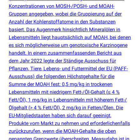
Konzentrationen von MOSH-/POSH- und MOAH-
Gruppen angegeben, wobei die Gruppierung auf der
Anzahl der Kohlenstoffatome in den Substanzen
basiert. Das Augenmerk hinsichtlich Mineralölen in
Lebensmitteln liegt hauptsächlich auf MOAH, bei denen
es sich möglicherweise um genotoxische Karzinogene
handelt. In einem zusammenfassenden Bericht aus
dem Jahr 2022 legte der Ständige Ausschuss für
Pflanzen, Tiere, Lebens- und Futtermittel der EU
(
PAFF-
Ausschuss) die folgenden Höchstgehalte für die
Summe der MOAH fest: 0,5 mg/kg in trockenen
Lebensmitteln mit niedrigem Fett-/Öl-Gehalt
(
≤ 4 %
Fett/Öl), 1 mg/kg in Lebensmitteln mit höherem Fett-/
Ölgehalt
(
> 4 % Fett/Öl), 2 mg/kg in Fetten/Ölen. Die
EU-Mitgliedstaaten haben sich darauf geeinigt,
Produkte vom Markt zu nehmen und erforderlichenfalls
zurückzurufen, wenn die MOAH-Gehalte die oben
genannten Grenzwerte überschreiten. Measurlabs ist in