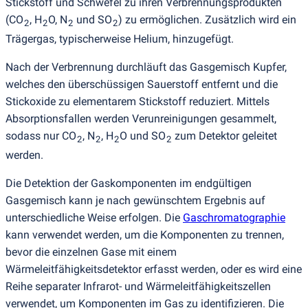
Stickstoff und Schwefel zu ihren Verbrennungsprodukten
(
CO
, H
O, N
und SO
) zu ermöglichen. Zusätzlich wird ein
2
2
2
2
Trägergas, typischerweise Helium, hinzugefügt.
Nach der Verbrennung durchläuft das Gasgemisch Kupfer,
welches den überschüssigen Sauerstoff entfernt und die
Stickoxide zu elementarem Stickstoff reduziert. Mittels
Absorptionsfallen werden Verunreinigungen gesammelt,
sodass nur CO
, N
, H
O und SO
zum Detektor geleitet
2
2
2
2
werden.
Die Detektion der Gaskomponenten im endgültigen
Gasgemisch kann je nach gewünschtem Ergebnis auf
unterschiedliche Weise erfolgen. Die
Gaschromatographie
kann verwendet werden, um die Komponenten zu trennen,
bevor die einzelnen Gase mit einem
Wärmeleitfähigkeitsdetektor erfasst werden, oder es wird eine
Reihe separater Infrarot- und Wärmeleitfähigkeitszellen
verwendet, um Komponenten im Gas zu identifizieren. Die